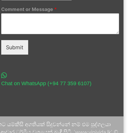
Comment or Message
*
Submit
Chat on WhatsApp (+94 77 359 6107)
 යම්කිසි අගතියක් සිදුවන්නේ නම් එම පුද්ගලයා
ාර ධර්මීය වශයෙන් බැඳී සිටී. 'www.vinivida.lk' ©