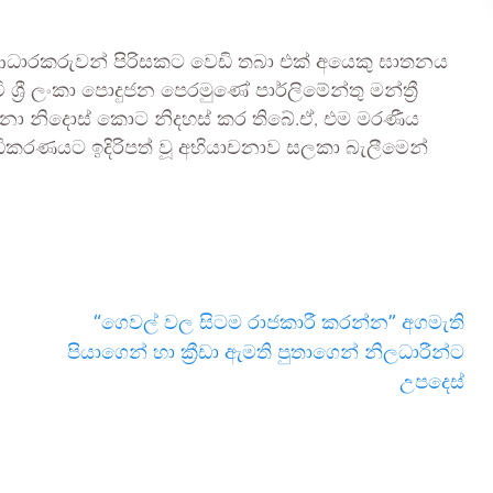
ආධාරකරුවන් පිරිසකට වෙඩි තබා එක් අයෙකු ඝාතනය
‍රී ලංකා පොදුජන පෙරමුණේ පාර්ලිමේන්තු මන්ත්‍රී
දෙනා නිදොස් කොට නිදහස් කර තිබේ.ඒ, එම මරණීය
ිකරණයට ඉදිරිපත් වූ අභියාචනාව සලකා බැලීමෙන්
“ගෙවල් වල සිටම රාජකාරී කරන්න” අගමැති
පියාගෙන් හා ක්‍රීඩා ඇමති පුතාගෙන් නිලධාරීන්ට
උපදෙස්