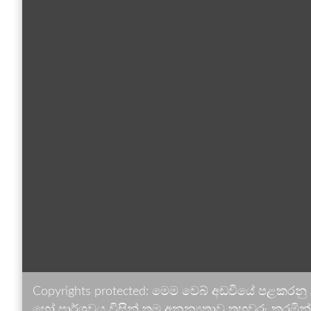
Copyrights protected: මෙම වෙබ් අඩවියේ පළකරනු
හෝ පාර්ශවය විසින් තම අනන්‍යතාව තහවුරු කරමින් ඉ