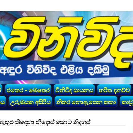
්
එතෙර - මෙතෙර
විනිවිද සායනය
හරිත දනව්ව
කය
උරුමයක අසිරිය
නිතර නොඇසෙන කතා
කාටූ
ඇතුළු තිදෙනා නිදොස් කොට නිදහස්