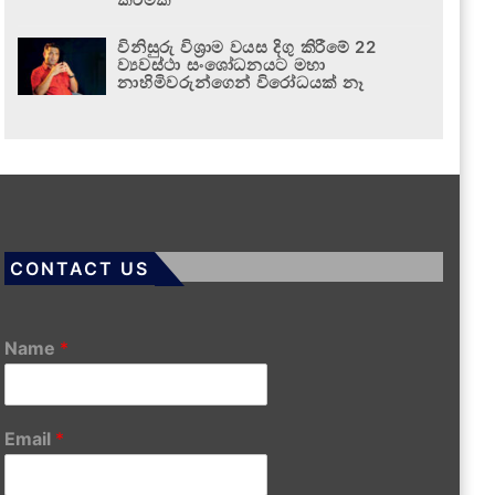
විනිසුරු විශ්‍රාම වයස දිගු කිරීමේ 22
ව්‍යවස්ථා සංශෝධනයට මහා
නාහිමිවරුන්ගෙන් විරෝධයක් නෑ
CONTACT US
Name
*
Email
*