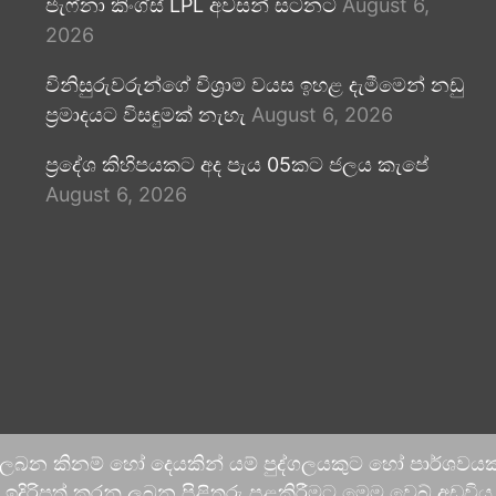
ජැෆ්නා කිංග්ස් LPL අවසන් සටනට
August 6,
2026
විනිසුරුවරුන්ගේ විශ්‍රාම වයස ඉහළ දැමීමෙන් නඩු
ප්‍රමාදයට විසඳුමක් නැහැ
August 6, 2026
ප්‍රදේශ කිහිපයකට අද පැය 05කට ජලය කැපේ
August 6, 2026
 ලබන කිනම් හෝ දෙයකින් යම් පුද්ගලයකුට හෝ පාර්ශවයකට
දිරිපත් කරනු ලබන පිළිතුරු පළකිරීමට මෙම වෙබ් අඩවිය ආච