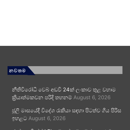
නවතම
නීතිවිරෝධී වෙබ් අඩවි 24ක් ලංකාව තුළ වහාම
ක්‍රියාත්මකවන පරිදි තහනම්
August 6, 2026
ජූලි මාසයේදී විදේශ රැකියා සඳහා පිටත්ව ගිය පිරිස
ඉහළට
August 6, 2026