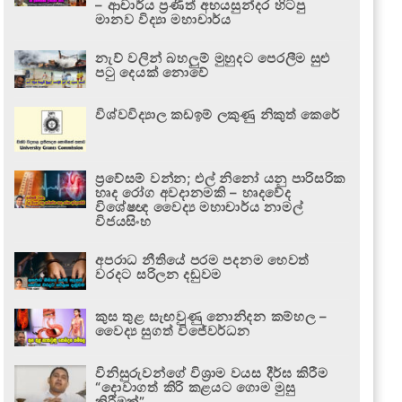
– ආචාර්ය ප්‍රණීත් අභයසුන්දර හිටපු
මානව විද්‍යා මහාචාර්ය
නැව් වලින් බහලුම් මුහුදට පෙරලීම සුළු
පටු දෙයක් නොවේ
විශ්වවිද්‍යාල කඩඉම් ලකුණු නිකුත් කෙරේ
ප්‍රවේසම් වන්න; එල් නිනෝ යනු පාරිසරික
හෘද රෝග අවදානමකි – හෘදවේද
විශේෂඥ වෛද්‍ය මහාචාර්ය නාමල්
විජයසිංහ
අපරාධ නීතියේ පරම පදනම හෙවත්
වරදට සරිලන දඬුවම
කුස තුළ සැඟවුණු නොනිදන කම්හල –
වෛද්‍ය සුගත් විජේවර්ධන
විනිසුරුවන්ගේ විශ්‍රාම වයස දීර්ඝ කිරීම
“දොවාගත් කිරි කළයට ගොම මුසු
කිරීමක්”