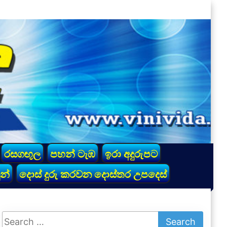
රසගඟුල
පහන් ටැඹ
ඉරා අදුරුපට
න්
දොස් දුරු කරවන දොස්තර උපදෙස්