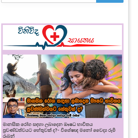
මානසික රෝග සඳහා ලබාදෙන ඖෂධ භාවිතය
ප්‍රචණ්ඩත්වයට හේතුවක් ද?- විශේෂඥ මනෝ වෛද්‍ය රූමි
රූබන්