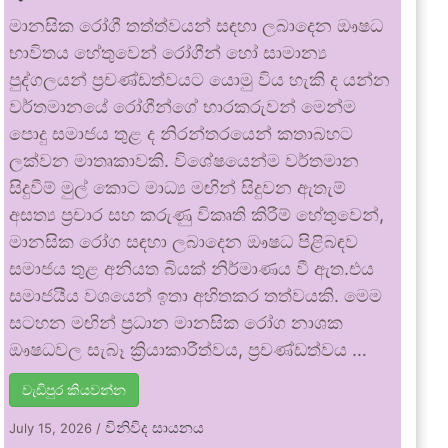
මානසික රෝගී තත්ත්වයන් සඳහා ලබාදෙන ඖෂධ
භාවිතය හේතුවෙන් රෝගීන් හෝ සාමාන්‍ය
පුද්ගලයන් ප්‍රචණ්ඩත්වයට යොමු විය හැකි ද යන්න
වර්තමානයේ රෝගීන්ගේ භාරකරුවන් මෙන්ම
පොදු සමාජය තුළ ද නිරන්තරයෙන් කතාබහට
ලක්වන මාතෘකාවකි. විශේෂයෙන්ම වර්තමාන
සිදුවීම් මුල් කොට මාධ්‍ය මඟින් සිදුවන ඇතැම්
අසත්‍ය ප්‍රචාර සහ කරුණු විකෘති කිරීම් හේතුවෙන්,
මානසික රෝග සඳහා ලබාදෙන ඖෂධ පිළිබඳව
සමාජය තුළ අනියත බියක් නිර්මාණය වී ඇත.එය
සමාජයීය වශයෙන් ඉතා අහිතකර තත්වයකි. මෙම
සටහන මඟින් ප්‍රධාන මානසික රෝග නාශක
ඖෂධවල සැබෑ ක්‍රියාකාරීත්වය, ප්‍රචණ්ඩත්වය …
වැඩිපුර කියවන්න
විනිවිද සායනය
July 15, 2026
/