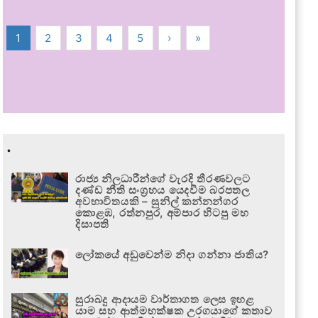
1
2
3
4
5
›
»
.
රාජ්‍ය නිලධාරීන්ගේ වැරදි තීරණවලට
දණ්ඩ නීති සංග්‍රහය යෙදවීම බරපතල
අවභාවිතයකි – සුනිල් කන්නන්ගර
කොළඹ, රත්නපුර, අම්පාර හිටපු මහ
දිසාපති
ලෝකයේ අඩුවෙන්ම නිදා ගන්නා ජාතිය?
සුරාබදු ආදායම වාර්තාගත ලෙස ඉහළ
යාම සහ ආත්මභක්ෂක උරගයාගේ කතාව