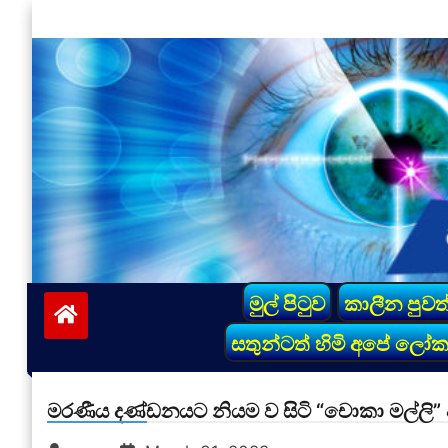
Skip
to
content
vinivida.lk
මුල් පිටුව
කාලීන පුවත
සතුන්ටත් හිමි අපේ ලෝ
මරණීය දණ්ඩනයට නියම ව සිටි “චොකා මල්ලි” 