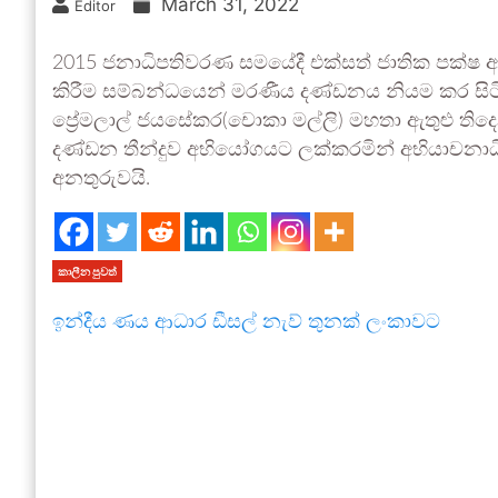
March 31, 2022
Editor
2015 ජනාධිපතිවරණ සමයේදී එක්සත් ජාතික පක්ෂ 
කිරීම සම්බන්ධයෙන් මරණීය දණ්ඩනය නියම කර සිටි ශ්
ප්‍රේමලාල් ජයසේකර(චොකා මල්ලි) මහතා ඇතුළු ති
දණ්ඩන තීන්දුව අභියෝගයට ලක්කරමින් අභියාචනාධ
අනතුරුවයි.
කාලීන පුවත්
ඉන්දීය ණය ආධාර ඩීසල් නැව් තුනක් ලංකාවට