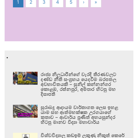
1
2
3
4
5
›
»
.
රාජ්‍ය නිලධාරීන්ගේ වැරදි තීරණවලට
දණ්ඩ නීති සංග්‍රහය යෙදවීම බරපතල
අවභාවිතයකි – සුනිල් කන්නන්ගර
කොළඹ, රත්නපුර, අම්පාර හිටපු මහ
දිසාපති
සුරාබදු ආදායම වාර්තාගත ලෙස ඉහළ
යාම සහ ආත්මභක්ෂක උරගයාගේ
කතාව – ආචාර්ය ප්‍රණීත් අභයසුන්දර
හිටපු මානව විද්‍යා මහාචාර්ය
විශ්වවිද්‍යාල කඩඉම් ලකුණු නිකුත් කෙරේ