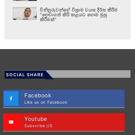
විනිසුරුවන්ගේ විශ්‍රාම වයස දීර්ඝ කිරීම
“දොවාගත් කිරි කළයට ගොම මුසු
කිරීමක්”
SOCIAL SHARE
Facebook
Like us on Facebook
Youtube
Subscribe US