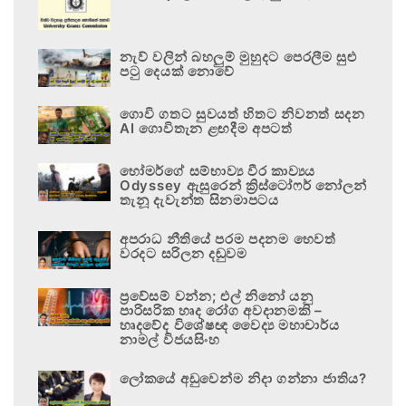
නැව් වලින් බහලුම් මුහුදට පෙරලීම සුළු
පටු දෙයක් නොවේ
ගොවි ගතට සුවයත් හිතට නිවනත් සදන
AI ගොවිතැන ළඟදීම අපටත්
හෝමර්ගේ සම්භාව්‍ය වීර කාව්‍යය
Odyssey ඇසුරෙන් ක්‍රිස්ටෝෆර් නෝලන්
තැනූ දැවැන්ත සිනමාපටය
අපරාධ නීතියේ පරම පදනම හෙවත්
වරදට සරිලන දඬුවම
ප්‍රවේසම් වන්න; එල් නිනෝ යනු
පාරිසරික හෘද රෝග අවදානමකි –
හෘදවේද විශේෂඥ වෛද්‍ය මහාචාර්ය
නාමල් විජයසිංහ
ලෝකයේ අඩුවෙන්ම නිදා ගන්නා ජාතිය?