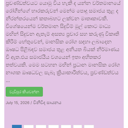
ප්‍රචණ්ඩත්වයට යොමු විය හැකි ද යන්න වර්තමානයේ
රෝගීන්ගේ භාරකරුවන් මෙන්ම පොදු සමාජය තුළ ද
නිරන්තරයෙන් කතාබහට ලක්වන මාතෘකාවකි.
විශේෂයෙන්ම වර්තමාන සිදුවීම් මුල් කොට මාධ්‍ය
මඟින් සිදුවන ඇතැම් අසත්‍ය ප්‍රචාර සහ කරුණු විකෘති
කිරීම් හේතුවෙන්, මානසික රෝග සඳහා ලබාදෙන
ඖෂධ පිළිබඳව සමාජය තුළ අනියත බියක් නිර්මාණය
වී ඇත.එය සමාජයීය වශයෙන් ඉතා අහිතකර
තත්වයකි. මෙම සටහන මඟින් ප්‍රධාන මානසික රෝග
නාශක ඖෂධවල සැබෑ ක්‍රියාකාරීත්වය, ප්‍රචණ්ඩත්වය
…
වැඩිපුර කියවන්න
විනිවිද සායනය
July 15, 2026
/