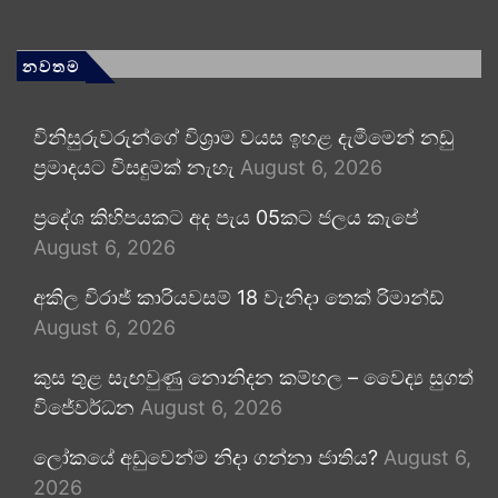
නවතම
විනිසුරුවරුන්ගේ විශ්‍රාම වයස ඉහළ දැමීමෙන් නඩු
ප්‍රමාදයට විසඳුමක් නැහැ
August 6, 2026
ප්‍රදේශ කිහිපයකට අද පැය 05කට ජලය කැපේ
August 6, 2026
අකිල විරාජ් කාරියවසම් 18 වැනිදා තෙක් රිමාන්ඩ්
August 6, 2026
කුස තුළ සැඟවුණු නොනිදන කම්හල – වෛද්‍ය සුගත්
විජේවර්ධන
August 6, 2026
ලෝකයේ අඩුවෙන්ම නිදා ගන්නා ජාතිය?
August 6,
2026