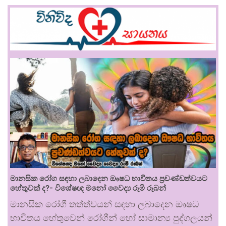
මානසික රෝග සඳහා ලබාදෙන ඖෂධ භාවිතය ප්‍රචණ්ඩත්වයට
හේතුවක් ද?- විශේෂඥ මනෝ වෛද්‍ය රූමි රූබන්
මානසික රෝගී තත්ත්වයන් සඳහා ලබාදෙන ඖෂධ
භාවිතය හේතුවෙන් රෝගීන් හෝ සාමාන්‍ය පුද්ගලයන්