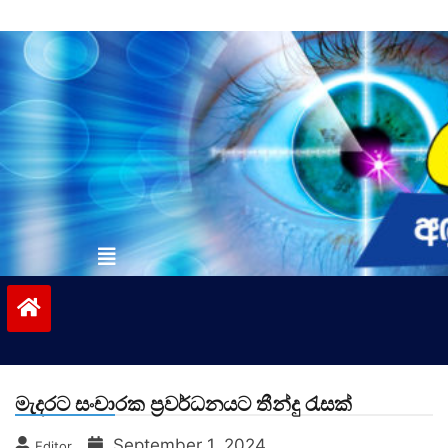
Skip
to
content
vinivida.lk
මැදරට සංචාරක ප්‍රවර්ධනයට තීන්දු රැසක්
September 1, 2024
Editor