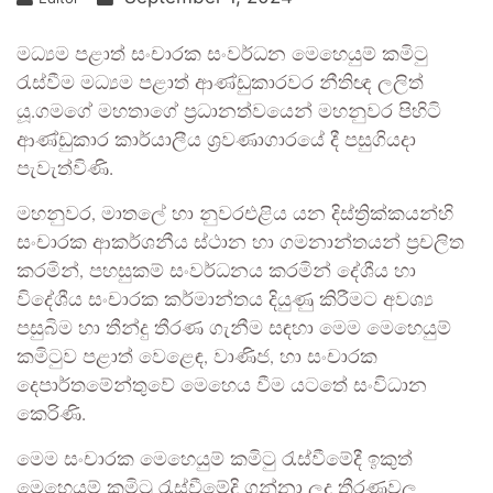
මධ්‍යම පළාත් සංචාරක සංවර්ධන මෙහෙයුම් කමිටු
රැස්වීම මධ්‍යම පළාත් ආණ්ඩුකාරවර නීතිඥ ලලිත්
යූ.ගමගේ මහතාගේ ප්‍රධානත්වයෙන් මහනුවර පිහිටි
ආණ්ඩුකාර කාර්යාලීය ශ්‍රවණාගාරයේ දී පසුගියදා
පැවැත්විණි.
මහනුවර, මාතලේ හා නුවරඑළිය යන දිස්ත්‍රික්කයන්හි
සංචාරක ආකර්ශනීය ස්ථාන හා ගමනාන්තයන් ප්‍රචලිත
කරමින්, පහසුකම් සංවර්ධනය කරමින් දේශීය හා
විදේශීය සංචාරක කර්මාන්තය දියුණු කිරීමට අවශ්‍ය
පසුබිම හා තීන්දු තීරණ ගැනීම සඳහා මෙම මෙහෙයුම්
කමිටුව පළාත් වෙළෙඳ, වාණිජ, හා සංචාරක
දෙපාර්තමේන්තුවේ මෙහෙය වීම යටතේ සංවිධාන
කෙරිණි.
මෙම සංචාරක මෙහෙයුම් කමිටු රැස්වීමේදී ඉකුත්
මෙහෙයම් කමිටු රැස්වීමේදි ගන්නා ලද තීරණවල