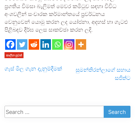
ප්‍රගතිය විමසා බැලිමත් මෙවර කමිටුව සඳහා විවිධ
අංශවලින් සංචාරක කර්මාන්තයේ ප්‍රවර්ධනය
වෙනුවෙන් යොමු කරන ලද යෝජනා, අදහස් හා ගැටළු
පිළිබඳව දීර්ඝ ලෙස සාකච්ඡා කරන ලදි.
කාලීන පුවත්
ගෑස් මිල ගැන දැනුම්දීමක්
සුමන්තිරන්ලාගේ සහාය
සජිත්ට