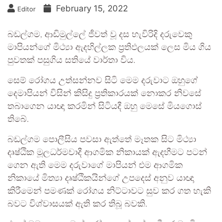
February 15, 2022
Editor
බඩල්ගම, ආඩිමුල්ලේ ජීවත් වූ දස හැවිරිදි දරුවෙකු
මාපියන්ගේ මිථ්‍යා ඇදහිල්ලක ප්‍රතිඵලයක් ලෙස මිය ගිය
පුවතක් පසුගිය සතියේ වාර්තා විය.
සෙම් රෝගය උත්සන්නව සිටි මෙම දරුවාට ඔහුගේ
දෙමාපියන් විසින් කිසිදු ප්‍රතිකාරයක් නොකර නිවසේ
තබාගෙන යාඥා කරමින් සිටියදී ඔහු මෙසේ මියගොස්
තිබේ.
බඩල්ගම පොලීසිය පවසා ඇත්තේ මෑතක සිට මිථ්‍යා
දෘෂ්ඨික මූලධර්මවාදී ආගමික නිකායක් ඇදහීමට පටන්
ගෙන ඇති මෙම දරුවාගේ මාපියන් එම ආගමික
නිකායේ මිත්‍යා දෘෂ්ඨිකයින්ගේ උපදෙස් අනුව යාඥා
කිරීමෙන් පමණක් රෝගය නිට්ටාවට සුව කර ගත හැකි
බවට විශ්වාසයක් ඇති කර තිබූ බවකි.