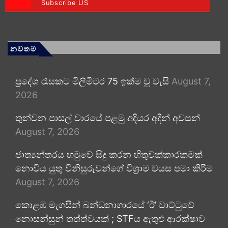
Subscribe US
නවතම
ප්‍රදේශ රැසකට මිලිමීටර 75 ඉක්ම වූ වැසි
August 7,
2026
තුන්වන පාසල් වාරයේ පළමු අදියර අදින් අවසන්
August 7, 2026
ජාත්‍යන්තරය හමුවේ සිදු කරන හිතුවක්කාරකමක්
නොවිය යුතු විනිසුරුවන්ගේ විශ්‍රාම වයස පමා කිරීම
August 7, 2026
කොළඹ මැගසින් බන්ධනාගාරයේ ‘ඊ’ වාට්ටුවේ
නොසන්සුන් තත්ත්වයක් ; STFය ඇතුළු ආරක්ෂාව