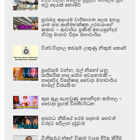
පටු දෙයක් නොවේ
සුරාබදු ආදායම වාර්තාගත ලෙස ඉහළ
යාම සහ ආත්මභක්ෂක උරගයාගේ
කතාව – ආචාර්ය ප්‍රණීත් අභයසුන්දර
හිටපු මානව විද්‍යා මහාචාර්ය
විශ්වවිද්‍යාල කඩඉම් ලකුණු නිකුත් කෙරේ
ප්‍රවේසම් වන්න; එල් නිනෝ යනු
පාරිසරික හෘද රෝග අවදානමකි –
හෘදවේද විශේෂඥ වෛද්‍ය මහාචාර්ය
නාමල් විජයසිංහ
කුස තුළ සැඟවුණු නොනිදන කම්හල –
වෛද්‍ය සුගත් විජේවර්ධන
අපරාධ නීතියේ පරම පදනම හෙවත්
වරදට සරිලන දඬුවම
විනිසුරුවන්ගේ විශ්‍රාම වයස දීර්ඝ කිරීම