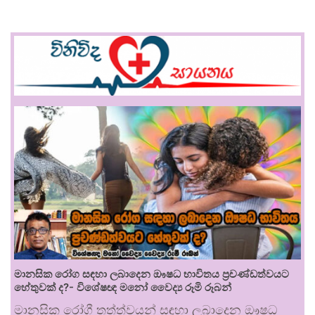
මානසික රෝග සඳහා ලබාදෙන ඖෂධ භාවිතය ප්‍රචණ්ඩත්වයට
හේතුවක් ද?- විශේෂඥ මනෝ වෛද්‍ය රූමි රූබන්
මානසික රෝගී තත්ත්වයන් සඳහා ලබාදෙන ඖෂධ