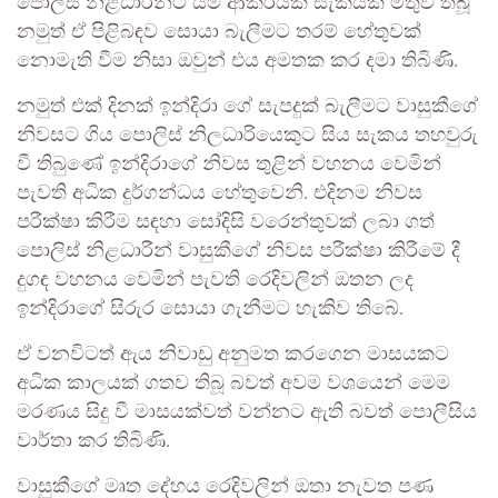
පොලිස් නිළධාරීන්ට යම් ආකරයක් සැකයක් මතුව තිබූ
නමුත් ඒ පිළිබඳව සොයා බැලීමට තරම් හේතුවක්
නොමැති වීම නිසා ඔවුන් එය අමතක කර දමා තිබිණි.
නමුත් එක් දිනක් ඉන්දිරා ගේ සැපදුක් බැලීමට වාසුකීගේ
නිවසට ගිය පොලිස් නිලධාරියෙකුට සිය සැකය තහවුරු
වී තිබුණේ ඉන්දිරාගේ නිවස තුළින් වහනය වෙමින්
පැවති අධික දුර්ගන්ධය හේතුවෙනි. එදිනම නිවස
පරීක්ෂා කිරීම සඳහා සෝදිසි වරෙන්තුවක් ලබා ගත්
පොලිස් නිළධාරීන් වාසුකීගේ නිවස පරීක්ෂා කිරීමේ දී
දුගඳ වහනය වෙමින් පැවති රෙදිවලින් ඔතන ලද
ඉන්දිරාගේ සිරුර සොයා ගැනීමට හැකිව තිබේ.
ඒ වනවිටත් ඇය නිවාඩු අනුමත කරගෙන මාසයකට
අධික කාලයක් ගතව තිබූ බවත් අවම වශයෙන් මෙම
මරණය සිදු වී මාසයක්වත් වන්නට ඇති බවත් පොලීසිය
වාර්තා කර තිබිණි.
වාසුකීගේ මෘත දේහය රෙදිවලින් ඔතා නැවත පණ