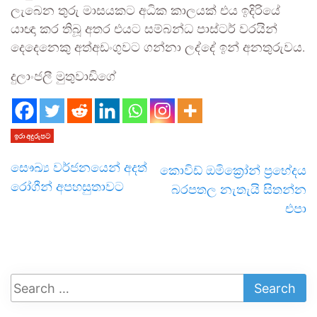
ලැබෙන තුරු මාසයකට අධික කාලයක් එය ඉදිරියේ
යාඥා කර තිබූ අතර එයට සම්බන්ධ පාස්ටර් වරයින්
දෙදෙනෙකු අත්අඩංගුවට ගන්නා ලද්දේ ඉන් අනතුරුවය.
දුලාංජලී මුතුවාඩිගේ
ඉරා අදුරුපට
සෞඛ්‍ය වර්ජනයෙන් අදත්
කොවිඩ් ඔමික්‍රෝන් ප්‍රභේදය
රෝගීන් අපහසුතාවට
බරපතල නැතැයි සිතන්න
එපා