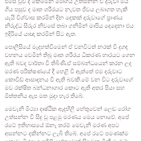
එසේ වුව ද කෙමෙන් රෝගය උත්සන්න වී දරුවා මිය
ගිය පසුව ද මෘත ශරීරයට නැවත ජීවය ලබාගත හැකි
යැයි විශ්වාස කරමින් දින දෙකක් දරුවාගේ ප්‍රාණය
නිරුද්ධ සිරුර නිවසේ තබා ගනිමින් මාපිය දෙදෙනා එය
ඉදිරියේ යාඥා කරමින් සිට ඇත.
පොලීසියේ මැදහත්වීමෙන් ඒ වනවිටත් නරක් වී දුගඳ
වහනය වෙමින් තිබූ මෘත ශරීරය ධිකරණ භාරයට ගෙන
ඇති බවද වාර්තා වී තිබිණි.ඒ සම්බන්ධයෙන් කරන ලද
මරණ පරීක්ෂණයේ දී හෙළි වී ඇත්තේ එම දරුවාට
කොවිඩ් ආසාදනය වී ඇති බවකි.මේ වන විට දරුවාගේ
මව රක්ෂිත බන්ධනාගාර කොට ඇති අතර පියා සහ
මිත්තනිය ඇප මත මුදා හැර තිබේ.
මෙවැනි මිථ්‍යා දෘෂ්ඨික ඇදහිලි හේතුවෙන් ලෙඩ රෝග
උත්සන්න වී සිදු වූ පළමු මරණය මෙය නොවේ. අපේ
රටේ ඉතිහාසයේ ඕනෑ තරම් මෙවැනි මරණ අපට
අසන්නට දකින්නට ලැබී තිබේ. අපේ රටේ පමණක්ම