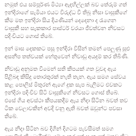
නමුත් එය සම්පූර්ණ මිථ්‍යා ඇදහිල්ලක් බව තේරුම් ගත්
ඉන්දිරාගේ සැමියා එයට විරුද්ධ වී තිබූ නිසා වාසුකීගේ
කීම මත ඉන්දිරා සිය දියණියන් දෙදෙනා ද රැගෙන
වාසුකී සහ සැකකාර පාස්ටර් වරයා ජීවත්වන නිවසට
පදිංචියට ගොස් තිබේ.
ඉන් මාස දෙකකට පසු ඉන්දිරා විසින් තමන් පෙලුණු සුළු
අසනීප තත්වයක් හේතුවෙන් නිවාඩු අයදුම් කර තිබිණි.
නිවාඩු අනුමත වීමෙන් සති කීපයක් ගත වුවද ඇය
පිළිබඳ කිසිදු තොරතුරක් නැති තැන, ඇය සමග සේවය
කළ පොලිස් මිතුරන් ඇගේ දුක සැප බැලීමට එවකට
ඉන්දිරා පදිංචිව සිටි වාසූකිගේ නිවසට ගොස් තිබේ.
එසේ ගිය අවස්ථා කීපයකදීම ඇය නිදා සිටින බවත් තව
ටික වෙලාවකින් අවදි වනු ඇති බවත් ඔවුන්ට පවසා
තිබේ.
ඇය නිදා සිටින බව දිගින් දිගටම පැවසීමත් සමග