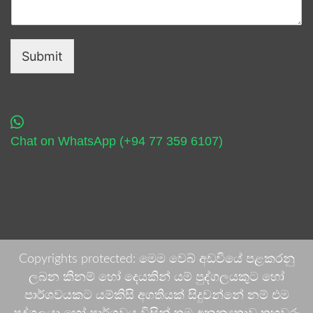
Submit
Chat on WhatsApp (+94 77 359 6107)
Copyrights protected: මෙම වෙබ් අඩවියේ පළකරනු
ලබන කිනම් හෝ දෙයකින් යම් පුද්ගලයකුට හෝ
පාර්ශවයකට යම්කිසි අගතියක් සිදුවන්නේ නම් එම