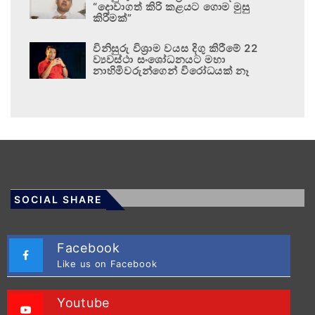
“දොවාගත් කිරි කළයට ගොම මුසු
කිරීමක්”
විනිසුරු විශ්‍රාම වයස දිගු කිරීමේ 22
ව්‍යවස්ථා සංශෝධනයට මහා
නාහිමිවරුන්ගෙන් විරෝධයක් නෑ
SOCIAL SHARE
Facebook
Like us on Facebook
Youtube