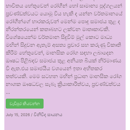
භාවිතය හේතුවෙන් රෝගීන් හෝ සාමාන්‍ය පුද්ගලයන්
ප්‍රචණ්ඩත්වයට යොමු විය හැකි ද යන්න වර්තමානයේ
රෝගීන්ගේ භාරකරුවන් මෙන්ම පොදු සමාජය තුළ ද
නිරන්තරයෙන් කතාබහට ලක්වන මාතෘකාවකි.
විශේෂයෙන්ම වර්තමාන සිදුවීම් මුල් කොට මාධ්‍ය
මඟින් සිදුවන ඇතැම් අසත්‍ය ප්‍රචාර සහ කරුණු විකෘති
කිරීම් හේතුවෙන්, මානසික රෝග සඳහා ලබාදෙන
ඖෂධ පිළිබඳව සමාජය තුළ අනියත බියක් නිර්මාණය
වී ඇත.එය සමාජයීය වශයෙන් ඉතා අහිතකර
තත්වයකි. මෙම සටහන මඟින් ප්‍රධාන මානසික රෝග
නාශක ඖෂධවල සැබෑ ක්‍රියාකාරීත්වය, ප්‍රචණ්ඩත්වය
…
වැඩිපුර කියවන්න
විනිවිද සායනය
July 15, 2026
/