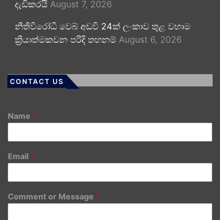
දැඩිකරයි
August 7, 2026
නීතිවිරෝධී වෙබ් අඩවි 24ක් ලංකාව තුළ වහාම
ක්‍රියාත්මකවන පරිදි තහනම්
August 6, 2026
CONTACT US
Name
*
Email
*
Comment or Message
*