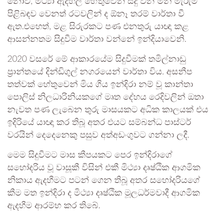
නොව, මිථ්‍යා ඇදහිලි හේතුවෙන් සිදු වන මිනී මැරුම්
පිළිබ‍ඳව වෙනත් රටවලින් ද ඕනෑ තරම් වාර්තා වී
ඇත.එහෙත්, මළ සිරුරකට පණ එනතුරු යාඥා කළ
ආසන්නතම සිදුවීම වාර්තා වන්නේ ඉන්දියාවෙනි.
2020 වසරේ මේ ආකාරයේම සිදුවීමක් තමිල්නාඩු
ප්‍රාන්තයේ දින්ඩිගුල් නගරයෙන් වාර්තා විය. අසනීප
තත්වක් හේතුවෙන් මිය ගිය ඉන්දිරා නම් වූ කාන්තා
පොලිස් නිලධාරිනියකගේ මෘත දේහය රෙදිවලින් ඔතා
නැවත පණ ලැබෙන තුරු මාසයකට අධික කාලයක් එය
ඉදිරියේ යාඥා කර තිබූ අතර එයට සම්බන්ධ පාස්ටර්
වරයින් දෙදෙනෙකු පසුව අත්අඩංගුවට ගන්නා ලදී.
මෙම සිදුවීමට මාස කීපයකට පෙර ඉන්දිරාගේ
සහෝදරිය වූ වාසූකී විසින් එකී මිථ්‍යා දෘෂ්ඨික ආගමික
නිකාය ඇදහීමට පටන් ගෙන තිබූ අතර සහෝදරියගේ
කීම මත ඉන්දිරා ද මිථ්‍යා දෘෂ්ඨික මූලධර්මවාදී ආගමික
ඇදහීම ආරම්භ කර තිබේ.