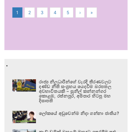
1
2
3
4
5
›
»
.
රාජ්‍ය නිලධාරීන්ගේ වැරදි තීරණවලට
දණ්ඩ නීති සංග්‍රහය යෙදවීම බරපතල
අවභාවිතයකි – සුනිල් කන්නන්ගර
කොළඹ, රත්නපුර, අම්පාර හිටපු මහ
දිසාපති
ලෝකයේ අඩුවෙන්ම නිදා ගන්නා ජාතිය?
නැව් වලින් බහලුම් මුහුදට පෙරලීම සුළු