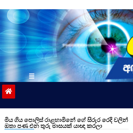
Skip
to
content
vinivida.lk
මිය ගිය පොලිස් රාළහාමිනේ ගේ සිරුර රෙදි වලින්
ඔතා පණ එන තුරු මාසයක් යාඥා කරලා