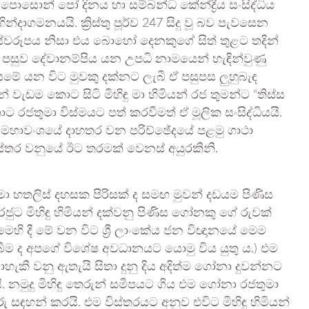
ොසොන් පෝ දිනය හා සම්බන්ධ කේන්ද්‍රීය සංසිද්ධිය
දාගමනයයි. ක්‍රිස්තු පූර්ව 247 සිදු වූ බව පැවසෙන
 ස්වරූපය නිසා එය බොහෝ දෙනකුගේ සිත් තුළට තදින්
පසුව දේවානම්පිය යන උපධි නාමයෙන් හැඳින්වුණු
ඩයමේ යන විට මුවකු දක්නට ලැබී ඒ පසුපස ලුහුබැඳ
 වැඩම කොට සිටි මිහිඳු මා හිමියන් රජ තුමන්ට “තිස්ස
රජතුමා විස්මයට පත් කරවීමත් ඒ මූලික සංසිද්ධියයි.
න මහාවංශයේ දාහතර වන පරිච්ඡේදයේ පළමු ගාථා
ිස්තර වනුයේ ඊට තරමක් වෙනස් අයුරකිනි.
ා හතලිස් දහසක පිරිසක් ද සමඟ මුවන් දඩයම පිණිස
ජුට මිහිඳු හිමියන් දක්වනු පිණිස ගෝනකු ගේ රුවක්
(මෙහි දී මේ වන විට ශ්‍රී ලාංකේය ජන විඥානයේ මෙම
ම ද අපගේ විශේෂ අවධානයට යොමු විය යුතු ය.) එම
ොහැකි වනු ඇතැයි සිතා දුනු දිය අදිත්ම ගෝනා දුවන්නට
. නමුදු මිහිඳු තෙරුන් සමීපයට ගිය එම ගෝනා රජතුමා
කරු සඳහන් කරයි. එම විස්තරයට අනුව එවිට මිහිඳු හිමියන්