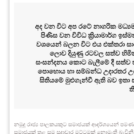
අද වන විට අප රටේ නාගරික මධ්‍යම 
පිණිස වන විවිධ ක්‍රියාමාර්ග ඉ
වශයෙන් බලන විට එය එක්තරා සාධ
ලොව දියුණු රටවල සත්ව හිමි
සංසන්දනය කොට බැලීමේ දී සත්ව 
පොහොය හා සම්බන්ධ උදාරතර උරුම
සිතියමේ මුළුගැන්වී ඇති බව ඉතා
ත
නමුදු රාජ්‍ය පාලකයකුට සමාජයක් ආදර්ශයෙන් පමණ
සමාජයක් තුළ සම සදාචාර මට්ටමක් නොමැති බැවිනි. 