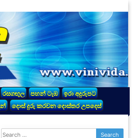
රසගඟුල
පහන් ටැඹ
ඉරා අදුරුපට
න්
දොස් දුරු කරවන දොස්තර උපදෙස්