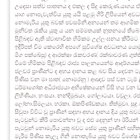
උදෙසා සත්ව ඝාතනය ද එකල ද සිදු කෙරුණ.යාගය ඒ අතුරි
යාග නොපැවැත්විය යුතු යයි පළමු ගිරි ලිපියෙන් 
නොමැරිය යුතු බවක් පවසමිනි.අන්‍යයන් තම ආගමික
මුනිවත රැකිය යුතු ය යන සම්මතයක් නූතනයේ තිබේ.
පිළිබඳව ඇති ස්වාභාවික හිමිකම උල්ලංඝනය කිරීම
ඉදිරිපත් වීම කෙරෙහි අපගේ සුවිශේෂ අවධානය යොම
මිග පක්ඛේසූ) ද ආරක්ෂා රැකවරණ( රක්ඛාවරණ ගුත්ති )
වීමේ හිමිකම පිළිබඳව රාජ්‍ය පාලනයෙන්ම ආදර්ශයක් ල
ජලචර ප්‍රාණීන්ට ද අභය දානය කළ බව සිය දෙවන ට
පිණිස වන මා ඝාත( නොමරනූ ) ආඥාව පස් වන ටැම් ල
ධර්මාශෝක අධිරාජ්‍යයා අභිෂේකයෙන් විසි හය වන වර්
ලිහිණියා, හංසයා, නන්දිමුඛයා, ගෝලාටයා, වවුලා, රජකිහ
ලෝනා,සිමලයා, හරකා, ඕකපිණ්ඩකයා, තිත්මුවා, ස
සිවුපා විවිධ වූ ප්‍රාණීන් සඳහා අභය දානය දිය යුතු 
පැටවුන්ට කිරි පොවන්නා වූ ද එළු දෙනුන් හා ඊරිය
පැටවුන් නොමැරිය යුතු බවට සේම යුතු ප්‍රාණීන් ස
මැරීම පිණිස කැලෑ ගිනි නොතැබිය යුතු බවට විශේෂ