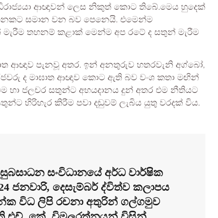
රාජ්‍යයා ආඥාවන් ලෙස නිකුත් කොට තිබේ.මෙය හුදෙක්
හනකට සමාන වන බව පෙනෙයි. එමෙන්ම
් මැරීම තහනම් කළාක් මෙන්ම අප රටේ ද සතුන් මැරීම
 මාඝාත ආඥාව පැනවූ අතර. ඉන් අනතුරුව හතරවැනි අග්බෝ,
යන රජවරු ද මාඝාත ආඥාව කොට ඇති බව වංශ කතා මඟින්
ඩබිම හා ජලචර සතුන්ට අභයදානය දුන් අතර එම නීතියට
න්ට හිරිහැර කිරීම පවා දඬුවම් ලැබිය යුතු වරදක් විය.
 සහ සුබසාධන සංවිධානයේ අර්ධ වාර්ෂික
24 ජනවාරි, දෙසැම්බර් ද්විත්ව කලාපය
නේක විධ ලිපි රචනා අතුරින් ගල්ගමුව
ති එච්. කේ. විමලරත්නයන් විසින්