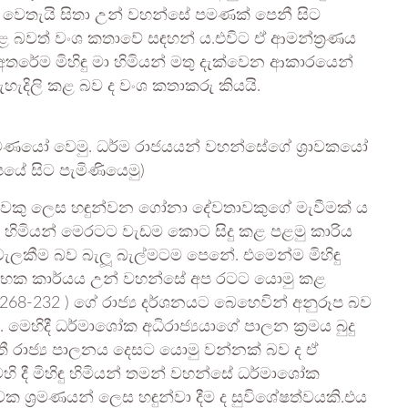
ිය වෙතැයි සිතා උන් වහන්සේ පමණක් පෙනී සිට
කළ බවත් වංශ කතාවේ සඳහන් ය.එවිට ඒ ආමන්ත්‍රණය
අතරේම මිහිඳු මා හිමියන් මතු දැක්වෙන ආකාරයෙන්
හැදිලි කළ බව ද වංශ කතාකරු කියයි.
්‍රමණයෝ වෙමු. ධර්ම රාජයයන් වහන්සේගේ ශ්‍රාවකයෝ
පයේ සිට පැමිණියෙමු)
න් මුවකු ලෙස හඳුන්වන ගෝනා දේවතාවකුගේ මැවීමක් ය
ු මා හිමියන් මෙරටට වැඩම කොට සිදු කළ පළමු කාරිය
වැලකීම බව බැලූ බැල්මටම පෙනේ. එමෙන්ම මිහිඳු
ාරම්භක කාර්යය උන් වහන්සේ අප රටට යොමු කළ
්ව 268-232 ) ගේ රාජ්‍ය දර්ශනයට බෙහෙවින් අනුරූප බව
මෙහිදී ධර්මාශෝක අධිරාජ්‍යයාගේ පාලන ක්‍රමය බුදු
තී රාජ්‍ය පාලනය දෙසට යොමු වන්නක් බව ද ඒ
හි දී මිහිඳු හිමියන් තමන් වහන්සේ ධර්මාශෝක
වක ශ්‍රමණයන් ලෙස හඳුන්වා දීම ද සුවිශේෂත්වයකි.එය