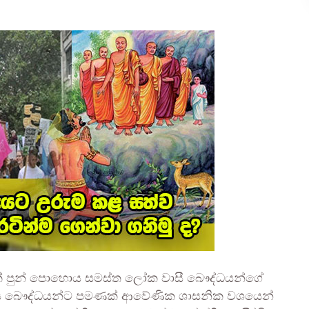
සක් පුන් පොහොය සමස්ත ලෝක වාසී බෞද්ධයන්ගේ
 ලාංකේය බෞද්ධයන්ට පමණක් ආවේණික ශාසනික වශයෙන්