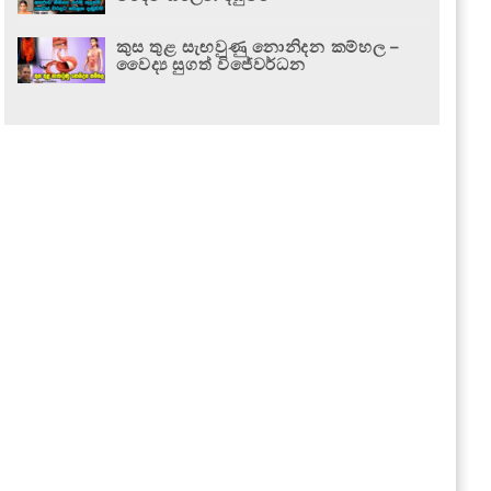
කුස තුළ සැඟවුණු නොනිදන කම්හල –
වෛද්‍ය සුගත් විජේවර්ධන