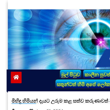
Skip
to
content
vinivida.lk
මුල් පිටුව
කාලීන පුවත
සතුන්ටත් හිමි අපේ ලෝ
මිහිඳු හිමියන් දැයට උරුම කළ සත්ව කරුණාවත් 