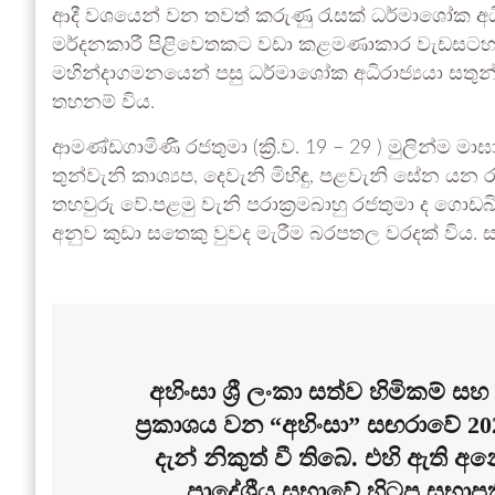
ආදී වශයෙන් වන තවත් කරුණු රැසක් ධර්මාශෝක අධි
මර්දනකාරී පිළිවෙතකට වඩා කළමණාකාර වැඩසට
මහින්දාගමනයෙන් පසු ධර්මාශෝක අධිරාජ්‍යයා සතුන
තහනම් විය.
ආමණ්ඩගාමිණී රජතුමා (ක්‍රි.ව. 19 – 29 ) මුලින්ම
තුන්වැනි කාශ්‍යප, දෙවැනි මිහිඳු, පළවැනි සේන 
තහවුරු වේ.පළමු වැනි පරාක්‍රමබාහු රජතුමා ද ගො
අනුව කුඩා සතෙකු වුවද මැරීම බරපතල වරදක් විය. සතු
අහිංසා ශ්‍රී ලංකා සත්ව හිමිකම්
ප්‍රකාශය වන “අහිංසා” සඟරාවේ 20
දැන් නිකුත් වී තිබේ. එහි ඇති අ
ප්‍රාදේශීය සභාවේ හිටපු සභාප