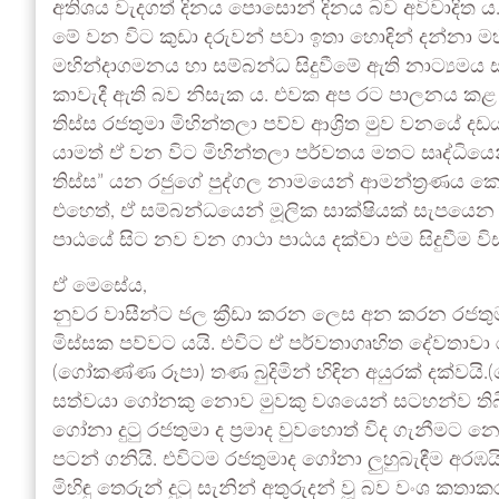
අතිශය වැදගත් දිනය පොසොන් දිනය බව අවිවාදිත ය.ප
මේ වන විට කුඩා දරුවන් පවා ඉතා හොඳින් දන්නා මහින්
මහින්දාගමනය හා සම්බන්ධ සිදුවීමේ ඇති නාට්‍යමය
කාවැදී ඇති බව නිසැක ය. එවක අප රට පාලනය කළ 
තිස්ස රජතුමා මිහින්තලා පව්ව ආශ්‍රිත මුව වනයේ ද
යාමත් ඒ වන විට මිහින්තලා පර්වතය මතට සෘද්ධියෙන්
තිස්ස” යන රජුගේ පුද්ගල නාමයෙන් ආමන්ත්‍රණය කොට 
එහෙත්, ඒ සම්බන්ධයෙන් මූලික සාක්ෂියක් සැපයෙ
පාඨයේ සිට නව වන ගාථා පාඨය දක්වා එම සිදුවීම ව
ඒ මෙසේය,
නුවර වාසීන්ට ජල ක්‍රීඩා කරන ලෙස අන කරන රජතුම
මිස්සක පව්වට යයි. එවිට ඒ පර්වතාගෘහිත දේවතාවා ර
(ගෝකණ්ණ රූපා) තණ බුදිමින් හිඳින අයුරක් දක්වයි.
සත්වයා ගෝනකු නොව මුවකු වශයෙන් සටහන්ව තිබී
ගෝනා දුටු රජතුමා ද ප්‍රමාද වුවහොත් විද ගැනීමට න
පටන් ගනියි. එවිටම රජතුමාද ගෝනා ලුහුබැඳීම අරඹයි
මිහිඳු තෙරුන් දුටු සැනින් අතුරුදන් වූ බව වංශ කතා