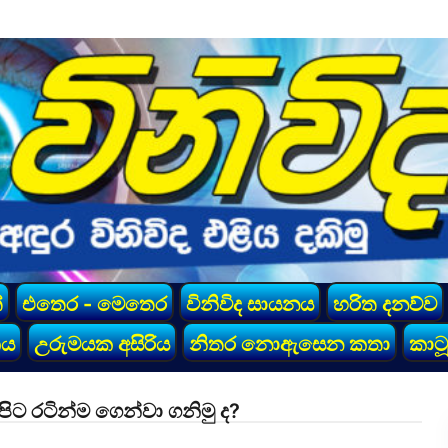
්
එතෙර - මෙතෙර
විනිවිද සායනය
හරිත දනව්ව
කය
උරුමයක අසිරිය
නිතර නොඇසෙන කතා
කාටූ
පිට රටින්ම ගෙන්වා ගනිමු ද?