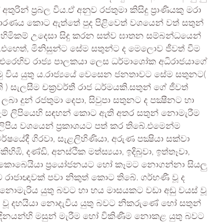
න් ප්‍රබල විය.ඒ අනුව රජතුමා කිසිදු ප්‍රාණියකු මරා
අවධාරණය කොට ඇත්තේ පුද පිළිවෙත් වශයෙන් වත් සතුන්
 හිමිකම් උදෙසා සිදු කරන සත්ව ඝාතන සම්බන්ධයෙන්
එහෙත්, මිනිසුන්ට සේම සතුන්ට ද මෙලොව ජීවත් වීම
ට එරෙහිව රාජ්‍ය පාලකයා ලෙස ධර්මාශෝක අධිරාජයාගේ
ු විය යුතු ය.රාජ්‍යයේ වෙසෙන ජනතාවට සේම සතුනට(
 සැලසීම චක්‍රවර්තී රාජ ධර්මයකි.සතුන් ගේ ජීවත්
බා දුන් රජතුමා දෙපා, සිවුපා සතුනට ද පක්‍ෂීනට හා
ැම් ලිපියෙහි සඳහන් කොට ඇති අතර සතුන් නොමැරීම
ිපිය වශයෙන් ප්‍රකාශයට පත් කර තිබේ.එමෙන්ම
ෂයේදී ගිරවා, සැළලිහිණියා, අරුණ පක්‍ෂියා සක්වා
ිඹි, දණ්ඩි, අනස්ථික මත්ස්‍යයා, ඉදිබුවා, ඉත්තෑවා,
ුදු කොබෙයියා ප්‍රයෝජනයට හෝ කෑමට නොගන්නා සියලු
බවට රාජාඥාවක් පවා නිකුත් කොට තිබේ. ගර්භණී වූ ද
න් නොමැරිය යුතු බවට හා හය මාසයකට වඩා අඩු වයස් වූ
හිත වූ දහයියා නොදැවිය යුතු බවට නිකරුණේ හෝ සතුන්
 දිනයන්හි මසුන් මැරීම හෝ විකිණීම නොකළ යුතු බවට