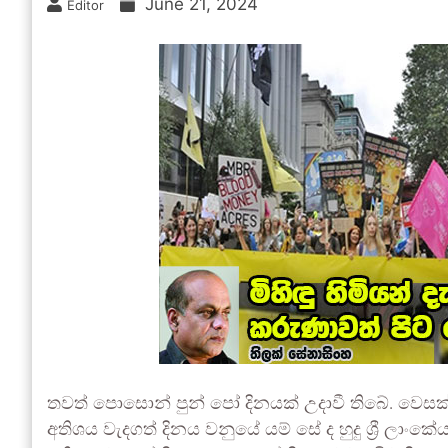
June 21, 2024
Editor
තවත් පොසොන් පුන් පෝ දිනයක් උදාවී තිබේ. වෙ
අතිශය වැදගත් දිනය වනුයේ යම් සේ ද හුදු ශ්‍රී