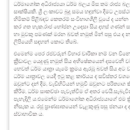
ධර්මාශෝක අධිරාජ්‍යයා ධර්ම බලය මිස තම රාජ්‍ය 
සාක්ෂියකි. ශ්‍රී ලංකාවට බුදු සමය හඳුන්වා දීමට උප
හිමිකම් පිළිබඳව කෙතරම් සංවිභාගශීලී වූයේ ද යන්න
කර ගත හැක.රාජ භෝජන උදෙසා සිය දහස් ගණන් සත
හා මුවකු පමණක් මරන බවත් නමුත් මින් පසු එය ද 
ලිපියෙහි සඳහන් කොට තිබේ.
එමෙන්ම පෙර රජවරුන් විහාර චාරිකා නම් වන වින
ක්‍රීඩාවල යෙදුණු නමුත් සිය අභිෂේකයෙන් දසවෙනි
හෙවත් ධර්ම යාත්‍රා යෑමේ ක්‍රමය ඇරඹූ බවත් සිය අට
ධර්ම යාත්‍රාවල යෙදී ඉටු කළ කාර්යය ද සවිස්තර වශයෙන
ඔවුන්ට දන් දීම, වැඩිහිටියන් හමුවී ඔවුනට පරිත්‍යා
කිරීම, ධර්ම සාකච්ඡා පැවැත්වීම ඒ අතර වෙයි.සැබැව
පැහැදිලි ය.එමෙන්ම ධර්මාශෝක අධිරාජ්‍යයාගේ එම ක
නිසැක ය. රජු ප්‍රාණඝාතයෙන් වැළකුණු පසු ජනයා ද 
ස්වාභාවික ය.