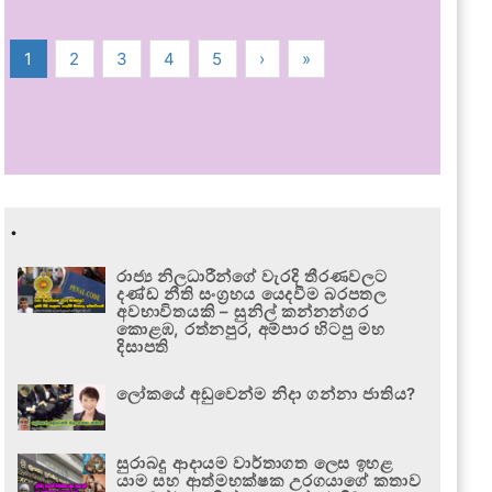
1
2
3
4
5
›
»
.
රාජ්‍ය නිලධාරීන්ගේ වැරදි තීරණවලට
දණ්ඩ නීති සංග්‍රහය යෙදවීම බරපතල
අවභාවිතයකි – සුනිල් කන්නන්ගර
කොළඹ, රත්නපුර, අම්පාර හිටපු මහ
දිසාපති
ලෝකයේ අඩුවෙන්ම නිදා ගන්නා ජාතිය?
සුරාබදු ආදායම වාර්තාගත ලෙස ඉහළ
යාම සහ ආත්මභක්ෂක උරගයාගේ කතාව