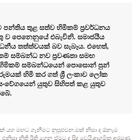
පන්තිය තුළ සත්ව හිමිකම් ප්‍රවර්ධනය
ස්මතු ව පෙනෙනුයේ එබැවිනි. සමාජයීය
නීය තත්ත්වයක් බව සැබෑය. එහෙත්,
කම් සම්බන්ධ නව ප්‍රවණතා සමඟ
හිමිකම් සම්බන්ධයෙන් පොසොන් පුන්
යක් හිමි කර ගත් ශ්‍රී ලංකාව ලෝක
 සංවේගයෙන් යුතුව සිහිපත් කළ යුතුව
ිබේ.
ක් යහ මඟට ගැනීමට නුපුළුවන.මක් නිසා ද ඕනෑම
එනිසා නීති රීති ගෙන ඒමට ද සිදු වෙයි.ආගමික අරමුණු