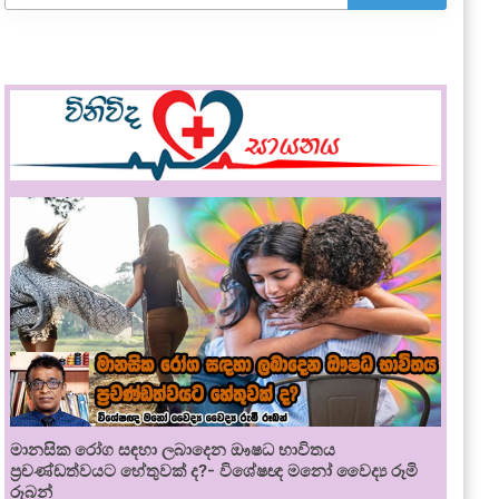
මානසික රෝග සඳහා ලබාදෙන ඖෂධ භාවිතය
ප්‍රචණ්ඩත්වයට හේතුවක් ද?- විශේෂඥ මනෝ වෛද්‍ය රූමි
රූබන්