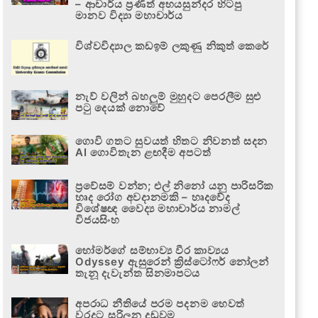
– ආචාර්ය ප්‍රණීත් අභයසුන්දර හිටපු
මානව විද්‍යා මහාචාර්ය
විශ්වවිද්‍යාල කඩඉම් ලකුණු නිකුත් කෙරේ
නැව් වලින් බහලුම් මුහුදට පෙරලීම සුළු
පටු දෙයක් නොවේ
ගොවි ගතට සුවයත් හිතට නිවනත් සදන
AI ගොවිතැන ළඟදීම අපටත්
ප්‍රවේසම් වන්න; එල් නිනෝ යනු පාරිසරික
හෘද රෝග අවදානමකි – හෘදවේද
විශේෂඥ වෛද්‍ය මහාචාර්ය නාමල්
විජයසිංහ
හෝමර්ගේ සම්භාව්‍ය වීර කාව්‍යය
Odyssey ඇසුරෙන් ක්‍රිස්ටෝෆර් නෝලන්
තැනූ දැවැන්ත සිනමාපටය
අපරාධ නීතියේ පරම පදනම හෙවත්
වරදට සරිලන දඬුවම