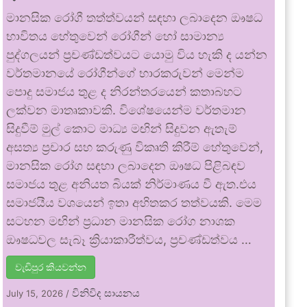
මානසික රෝගී තත්ත්වයන් සඳහා ලබාදෙන ඖෂධ
භාවිතය හේතුවෙන් රෝගීන් හෝ සාමාන්‍ය
පුද්ගලයන් ප්‍රචණ්ඩත්වයට යොමු විය හැකි ද යන්න
වර්තමානයේ රෝගීන්ගේ භාරකරුවන් මෙන්ම
පොදු සමාජය තුළ ද නිරන්තරයෙන් කතාබහට
ලක්වන මාතෘකාවකි. විශේෂයෙන්ම වර්තමාන
සිදුවීම් මුල් කොට මාධ්‍ය මඟින් සිදුවන ඇතැම්
අසත්‍ය ප්‍රචාර සහ කරුණු විකෘති කිරීම් හේතුවෙන්,
මානසික රෝග සඳහා ලබාදෙන ඖෂධ පිළිබඳව
සමාජය තුළ අනියත බියක් නිර්මාණය වී ඇත.එය
සමාජයීය වශයෙන් ඉතා අහිතකර තත්වයකි. මෙම
සටහන මඟින් ප්‍රධාන මානසික රෝග නාශක
ඖෂධවල සැබෑ ක්‍රියාකාරීත්වය, ප්‍රචණ්ඩත්වය …
වැඩිපුර කියවන්න
විනිවිද සායනය
July 15, 2026
/