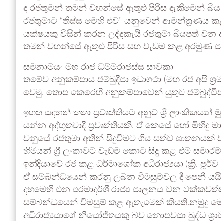
ද රජතුමන් තමන් වහන්සේ ඇතුළු පිරිස දැකීමෙන් බ
රජතුමාට “තිස්ස මෙහි එව” යනුවෙන් ආමන්ත්‍රණය 
යක්ෂයකු විසින් කරන ලද්දකැයි රජතුමා බියපත් වන 
තමන් වහන්සේ ඇතුළු පිරිස සහ වැඩම කළ අරමුණ පැ
සමනාමයං මහ රාජ ධම්මරාජස්ස සාවකා
තමේව අනුකම්පාය ජම්බුදීපා ඉධාගථා (මහ රජ අපි ශ
වෙමු. තොප කෙරෙහි අනුකම්පාවෙන් යුතුව ජම්බුද්වී
ඉහත සඳහන් කතා ප්‍රවෘත්තියට අනුව ශ්‍රී ලාංකිකය
යන්න අද්භූතවාදී ප්‍රවෘත්තියකි. ඒ කෙසේ හෝ මිහිඳ
වනුයේ රජතුමා අතින් සිදුවීමට ගිය සත්ව ඝාතනයක් 
හිමියන් ශ්‍රී ලංකාවට වැඩම කොට සිදු කළ එම සම
ඉන්දියාවේ රජ කළ ධර්මාශෝක අධිරාජ්‍යයා (ක්‍රි. පූර
ඒ සම්බන්ධයෙන් කරනු ලබන විමසුම්වල දී පෙනී යයි. 
දහමෙහි එන පරමාදර්ශී රාජ්‍ය පාලනය වන චක්කවත්
සම්බන්ධයෙන් විමසුම් කළ ඇතැමෙක් කියති.නමුදු මෙ
අධිරාජ්‍යයාගේ නියෝජිතයකු බව නොපවසා බුද්ධ ශ්‍රා