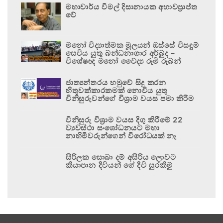
මහාචාර්ය විමල් දිසානායක අභාවප්‍රාප්ත
වේ
මනෝ විද්‍යාත්මක මූලයන් ඔස්සේ විසඳුම්
සෙවිය යුතු බන්ධනාගාර අර්බුද –
විශේෂඥ මනෝ වෛද්‍ය රූමි රූබන්
ජාත්‍යන්තරය හමුවේ සිදු කරන
හිතුවක්කාරකමක් නොවිය යුතු
විනිසුරුවන්ගේ විශ්‍රාම වයස පමා කිරීම
විනිසුරු විශ්‍රාම වයස දිගු කිරීමේ 22
ව්‍යවස්ථා සංශෝධනයට මහා
නාහිමිවරුන්ගෙන් විරෝධයක් නෑ
සිරිලක සොබා දම් අසිරිය ලොවට
කියාපාන දිවියන් ගේ දිවි සුරකිමු