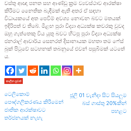
වස්තු ආඥා පනත සහ ආණ්ඩු ක්‍රම ව්‍යවස්ථාව ආරක්ෂා
කිරීමට නෛතික බැඳීමක් ඇති අතර ඒ සඳහා
විධායකයේ අත පෙවීම් අවශ්‍ය නොවන බවට මතයක්
ඉදිරිපත් ව තිබේ. මීළඟ පුරා විද්‍යා අධ්‍යක්ෂ කවරකු වුවද
ඔහු ගැත්තෙකු විය යුතු බවට හිටපු පුරා විද්‍යා අධ්‍යක්ෂ
ජනරාල් ආචාර්ය සෙනරත් දිසානායක මහතා තම ෆේස්
බුක් පිටුවේ සටහනක් තබනුයේ එවන් පසුබිමක් යටතේ
ය.
කාලීන පුවත්
ටෙලිකොම්
ජූලි 01 වැනිදා සිට සියලුම
පෞද්ගලීකරණය කිරීමෙන්
බස් ගාස්තු 20%කින්
ජාතික ආරක්ෂාවට
පහළට
තර්ජනයක් නැහැ