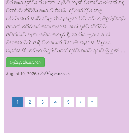
මරණය දක්වා රැගෙන යෑමට හැකි වාතාවරණයක් අද
වනවිට නිර්මාණය වී තිබේ. දවසේ දිවා කල
විවිධාකාර කාර්යවල නියැලෙන විට ඩෙංගු මදුරුවකුට
අපගේ ශරීරයේ කොතැනක හෝ දෂ්ට කිරීමට
අවස්ථාව ඇත. මෙය ගෙදර දී, කාර්යාලයේ හෝ
මඟතොට දී ආදී වශයෙන් ඕනෑම තැනක සිදුවිය
හැක්කකි. ඩෙංගු මදුරුවාගේ දෂ්ටනයට අපට මුහුණ …
වැඩිපුර කියවන්න
විනිවිද සායනය
August 10, 2026
/
1
2
3
4
5
›
»