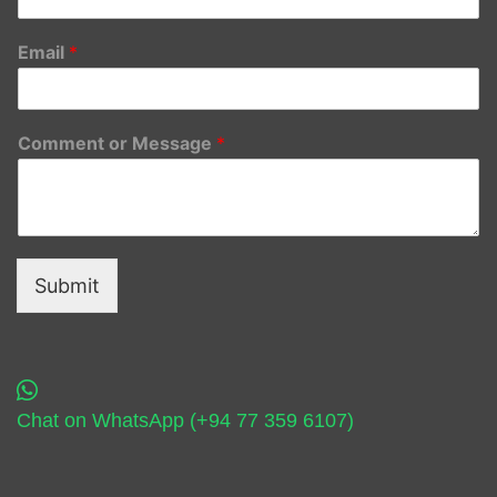
Email
*
Comment or Message
*
Submit
Chat on WhatsApp (+94 77 359 6107)