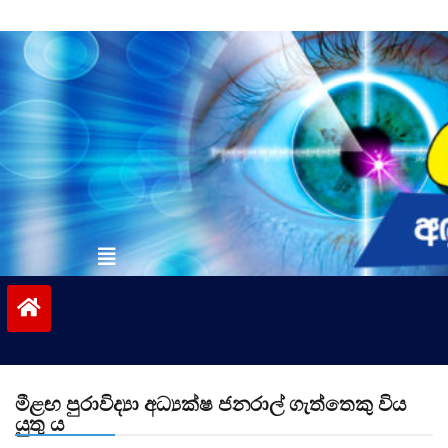
Skip
to
content
vinivida.lk
මීළඟ පුරාවිද්‍යා අධ්‍යක්ෂ ජනරාල් ගැත්තෙකු විය
යුතු ය