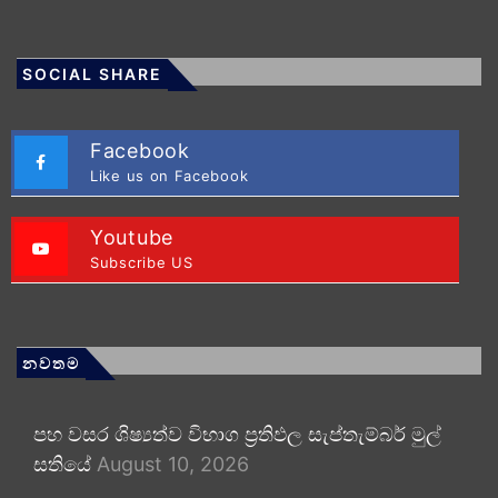
SOCIAL SHARE
Facebook
Like us on Facebook
Youtube
Subscribe US
නවතම
පහ වසර ශිෂ්‍යත්ව විභාග ප්‍රතිඵල සැප්තැම්බර් මුල්
සතියේ
August 10, 2026