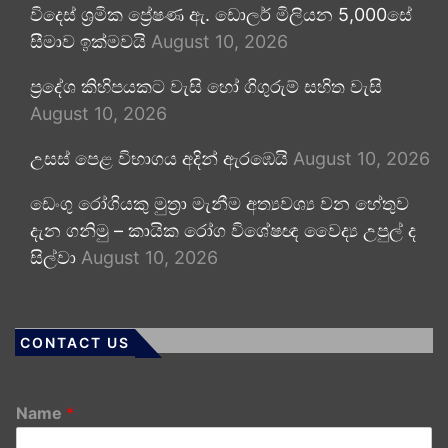
විදෙස් ශ්‍රමික ප්‍රේෂණ ඇ. ඩොලර් මිලියන 5,000සේ
සීමාව ඉක්මවයි
August 10, 2026
ප්‍රදේශ කිහිපයකට වැසි හෝ ගිගුරුම් සහිත වැසි
August 10, 2026
උසස් පෙළ විභාගය අදින් ඇරඹෙයි
August 10, 2026
ඩෙංගු රෝගියකු ⁣මුත්‍රා මැනීම අත්‍යවශ්‍ය වන හේතුව
දැන ගනිමු – කායික රෝග විශේෂඥ වෛද්‍ය උපුල් ද
සිල්වා
August 10, 2026
CONTACT US
Name
*