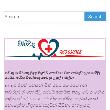
ඩෙංගු රෝගියකු ⁣මුත්‍රා මැනීම අත්‍යවශ්‍ය වන හේතුව දැන ගනිමු –
කායික රෝග විශේෂඥ වෛද්‍ය උපුල් ද සිල්වා
අද අප ජීවත් වන්නේ මින් පෙර මේ රටේ අන්
කවරදාවත් නොතිබූ තරමේ ඉතාමත් ඉහළ ඩෙංගු රෝග
ආශ්‍රිත පරිසරයක ය. මේ නිසාම කිසිදු ලෙඩක් දුකක්
නොමැතිව නිදහසේ සතුටින් සිටිනා පුද්ගලයකු