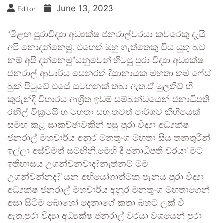
June 13, 2023
Editor
“මීළඟ පුරාවිද්‍යා අධ්‍යක්ෂ ජනරාල්වරයා කවරෙකු දැයි
අපි නොදන්නෙමු. එහෙත් ඔහු ගැත්තෙකු විය යුතු බව
නම් අපි දන්නෙමු”යනුවෙන් හිටපු පුරා විද්‍යා අධ්‍යක්ෂ
ජනරාල් ආචාර්ය සෙනරත් දිසානායක මහතා තම ෆේස්
බුක් පිටුවේ එසේ සටහනක් තබා ඇත.ඒ මුලතිව් හි
කුරුන්දි විහාරය ආශ්‍රිත ඉඩම් සම්බන්ධයෙන් ජනාධිපති
රනිල් වික්‍රමසිංහ මහතා සහ තවත් පාර්ශව කිහිපයක්
සමඟ කළ සාකච්ඡාවකින් පසු පුරා විද්‍යා අධ්‍යක්ෂ
ජනරාල් මහචාර්ය අනුර මනතුංග මහතා සිය තනතුරින්
ඉල්ලා අස්වීමත් සමඟිනි.මෙහි දී ජනාධිපති වරයා”මට
ඉතිහාසය උගන්වනවාද?නැත්නම් මම
උගන්වන්නද?”යන අභියෝගාත්මක පැනය පුරා විද්‍යා
අධ්‍යක්ෂ ජනරාල් මහචාර්ය අනුර මනතුංග මහතාගෙන්
අසා සිටීම බොහෝ දෙනාගේ කතා බහට ලක් වී
ඇත.පුරා විද්‍යා අධ්‍යක්ෂ ජනරාල් වරයා වශයෙන් පුරා