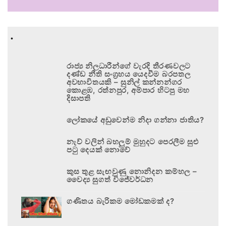
.
රාජ්‍ය නිලධාරීන්ගේ වැරදි තීරණවලට
දණ්ඩ නීති සංග්‍රහය යෙදවීම බරපතල
අවභාවිතයකි – සුනිල් කන්නන්ගර
කොළඹ, රත්නපුර, අම්පාර හිටපු මහ
දිසාපති
ලෝකයේ අඩුවෙන්ම නිදා ගන්නා ජාතිය?
නැව් වලින් බහලුම් මුහුදට පෙරලීම සුළු
පටු දෙයක් නොවේ
කුස තුළ සැඟවුණු නොනිදන කම්හල –
වෛද්‍ය සුගත් විජේවර්ධන
ගණිතය බැරිකම මෝඩකමක් ද?