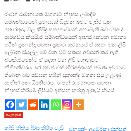
රංජන් රාමනායක මහතාට නිදහස ලබාදීම
සම්බන්ධයෙන් ප්‍රමාදයක් සිදුවන බවට පැතිර යන
තොරතුරු වල කිසිදු සත්‍යතාවයක් නොමැති බව රජයේ
පාර්ශවය කියයි.ඒ සම්බන්ධයෙන් අදහස් දක්වන අමාත්‍ය
හරීන් ප්‍රනාන්දු මහතා ප්‍රකාශ කරනුයේ ඒ සඳහා වන ලිපි
ලේඛන සියල්ල මේ වන විට සකසා අවසන් කර ඇති
බවකි.එමෙන්ම ඒ සඳහා වන ලිපි ගොනුවට
නීතිපතිවරයාගේ තවත් එක් නිර්දේශයක් පමණ අවශ්‍යව
තිබෙන බව පවසන හරීන් ප්‍රනාන්දු මහතා එය ලැබුණු
සැනින් ජනාධිපතිවරයා රංජන් රාමනායක මහතා
නිදහස් කිරීමේ ලිපියට අත්සන් කරනු ඇතැයි කියයි.
කාලීන පුවත්
හදිසි නීතිය දීර්ඝ කිරීම වැඩි
ජනපති- අමෙරිකා එක්සත්