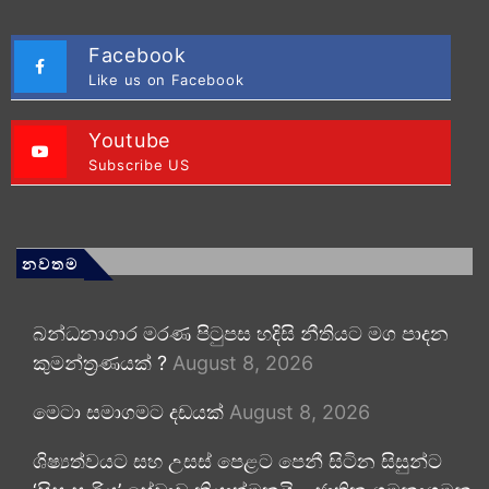
Facebook
Like us on Facebook
Youtube
Subscribe US
නවතම
බන්ධනාගාර මරණ පිටුපස හදිසි නීතියට මග පාදන
කුමන්ත්‍රණයක් ?
August 8, 2026
මෙටා සමාගමට දඩයක්
August 8, 2026
ශිෂ්‍යත්වයට සහ උසස් පෙළට පෙනී සිටින සිසුන්ට