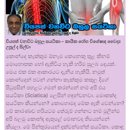
වියපත් වනවිට බහුල සයටිකා – කායික රෝග විශේෂඥ වෛද්‍ය
උපුල් ද සිල්වා
කොන්දෙ කැක්කුම ඕනෑම කෙනෙකු තුළ කිනම්
මොහොතක හෝ ඇතිවිය හැකි හරිම සුලබ දෙයක්.
මෙය එක එක ආකාරයට දැනිය හැකියි. නමුත්
කොන්දෙන් පටන් ගන්නා කැක්කුම කකුල දිගේ
පිටුපසින් පහළට ගමන් කරන්නේ නම් අපි එය
සයටිකා (Sciatica) ලෙසින් හඳුන්වනවා. මොකක්ද
සයටිකා කියන්නෙ? කොහොමද මේක ඇති වෙන්නෙ?
මේ කාරණාව හරියටම තේරුම් ගන්නට නම් මුලින්ම
අපි බලමු කොන්ද ඇතුළේ මොනවද තියෙන්නේ
කියලා. මේ පින්තූරයෙන් දක්වන්නේත් සයටිකා. කොඳු