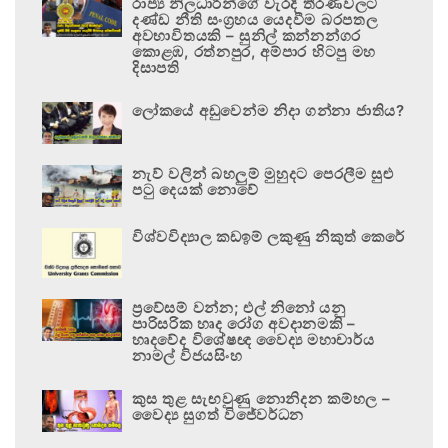
රාජ්‍ය නිලධාරීන්ගේ වැරදි තීරණවලට
දණ්ඩ නීති සංග්‍රහය යෙදවීම බරපතල
අවභාවිතයකි – සුනිල් කන්නන්ගර
කොළඹ, රත්නපුර, අම්පාර හිටපු මහ
දිසාපති
ලෝකයේ අඩුවෙන්ම නිදා ගන්නා ජාතිය?
නැව් වලින් බහලුම් මුහුදට පෙරලීම සුළු
පටු දෙයක් නොවේ
විශ්වවිද්‍යාල කඩඉම් ලකුණු නිකුත් කෙරේ
ප්‍රවේසම් වන්න; එල් නිනෝ යනු
පාරිසරික හෘද රෝග අවදානමකි –
හෘදවේද විශේෂඥ වෛද්‍ය මහාචාර්ය
නාමල් විජයසිංහ
කුස තුළ සැඟවුණු නොනිදන කම්හල –
වෛද්‍ය සුගත් විජේවර්ධන