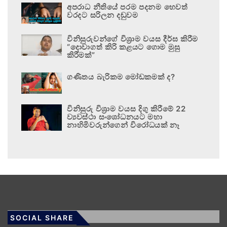
අපරාධ නීතියේ පරම පදනම හෙවත්
වරදට සරිලන දඬුවම
විනිසුරුවන්ගේ විශ්‍රාම වයස දීර්ඝ කිරීම
“දොවාගත් කිරි කළයට ගොම මුසු
කිරීමක්”
ගණිතය බැරිකම මෝඩකමක් ද?
විනිසුරු විශ්‍රාම වයස දිගු කිරීමේ 22
ව්‍යවස්ථා සංශෝධනයට මහා
නාහිමිවරුන්ගෙන් විරෝධයක් නෑ
SOCIAL SHARE