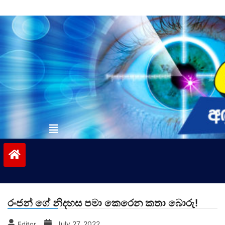
Skip
to
content
vinivida.lk
රංජන් ගේ නිදහස පමා කෙරෙන කතා බොරු!
July 27, 2022
Editor