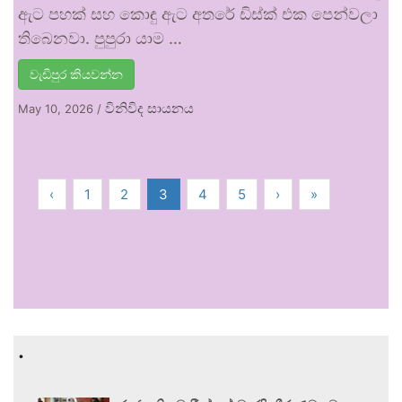
ඇට පහක් සහ කොඳු ඇට අතරේ ඩිස්ක් එක පෙන්වලා
තිබෙනවා. පුපුරා යාම …
වැඩිපුර කියවන්න
විනිවිද සායනය
May 10, 2026
/
‹
1
2
3
4
5
›
»
.