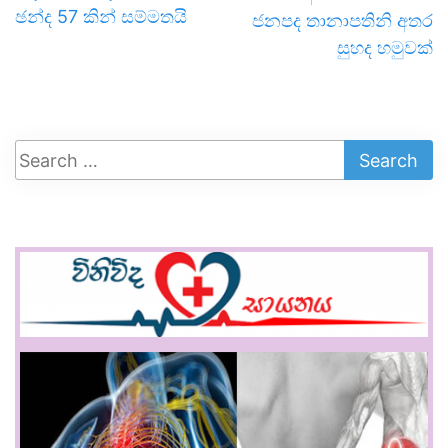
ඡන්ද 57 කින් සම්මතයි
ජනපද තානාපතිනි අතර
සුහද හමුවක්