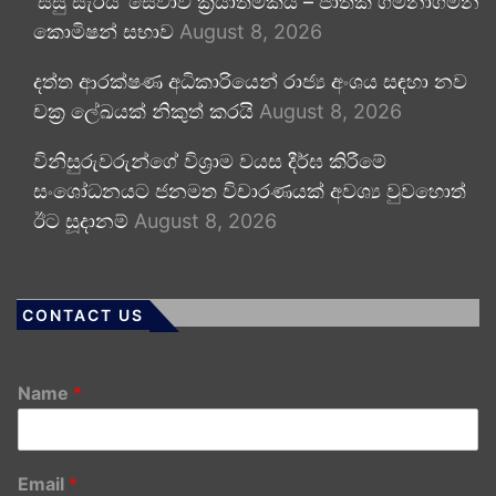
‘සිසු සැරිය’ සේවාව ක්‍රියාත්මකයි – ජාතික ගමනාගමන
කොමිෂන් සභාව
August 8, 2026
දත්ත ආරක්ෂණ අධිකාරියෙන් රාජ්‍ය අංශය සඳහා නව
චක්‍ර ලේඛයක් නිකුත් කරයි
August 8, 2026
විනිසුරුවරුන්ගේ විශ්‍රාම වයස දීර්ඝ කිරීමේ
සංශෝධනයට ජනමත විචාරණයක් අවශ්‍ය වුවහොත්
ඊට සූදානම්
August 8, 2026
CONTACT US
Name
*
Email
*