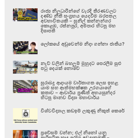
රාජ්‍ය නිලධාරීන්ගේ වැරදි තීරණවලට
දණ්ඩ නීති සංග්‍රහය යෙදවීම බරපතල
අවභාවිතයකි – සුනිල් කන්නන්ගර
කොළඹ, රත්නපුර, අම්පාර හිටපු මහ
දිසාපති
ලෝකයේ අඩුවෙන්ම නිදා ගන්නා ජාතිය?
නැව් වලින් බහලුම් මුහුදට පෙරලීම සුළු
පටු දෙයක් නොවේ
සුරාබදු ආදායම වාර්තාගත ලෙස ඉහළ
යාම සහ ආත්මභක්ෂක උරගයාගේ
කතාව – ආචාර්ය ප්‍රණීත් අභයසුන්දර
හිටපු මානව විද්‍යා මහාචාර්ය
විශ්වවිද්‍යාල කඩඉම් ලකුණු නිකුත් කෙරේ
ප්‍රවේසම් වන්න; එල් නිනෝ යනු
පාරිසරික හෘද රෝග අවදානමකි –