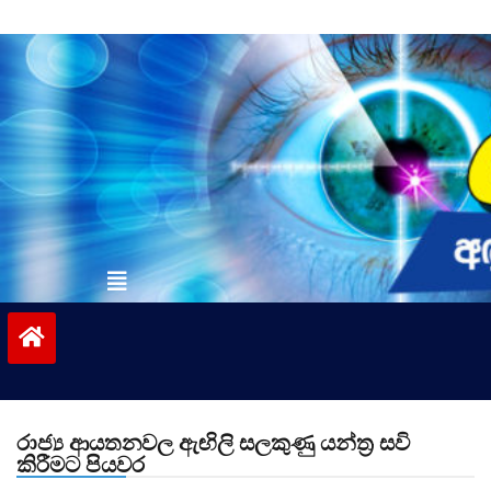
Skip
to
content
vinivida.lk
රාජ්‍ය ආයතනවල ඇඟිලි සලකුණු යන්ත්‍ර සවි
කිරීමට පියවර