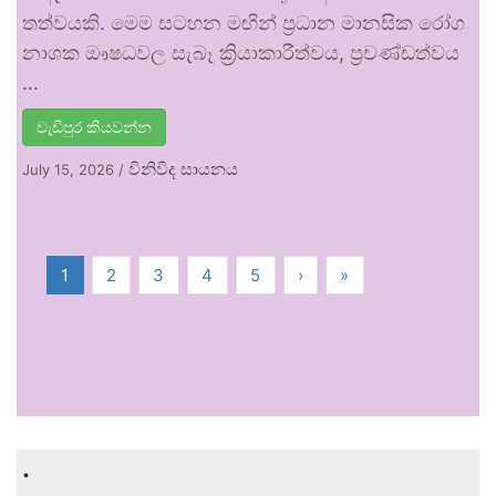
තත්වයකි. මෙම සටහන මඟින් ප්‍රධාන මානසික රෝග
නාශක ඖෂධවල සැබෑ ක්‍රියාකාරීත්වය, ප්‍රචණ්ඩත්වය
…
වැඩිපුර කියවන්න
විනිවිද සායනය
July 15, 2026
/
1
2
3
4
5
›
»
.