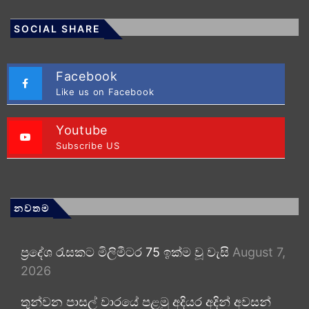
SOCIAL SHARE
Facebook
Like us on Facebook
Youtube
Subscribe US
නවතම
ප්‍රදේශ රැසකට මිලිමීටර 75 ඉක්ම වූ වැසි
August 7,
2026
තුන්වන පාසල් වාරයේ පළමු අදියර අදින් අවසන්