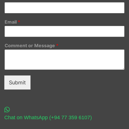
Email
*
Comment or Message
*
Submit
Chat on WhatsApp (+94 77 359 6107)