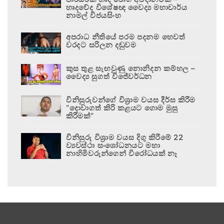
හෘදවේද විශේෂඥ වෛද්‍ය මහාචාර්ය
නාමල් විජයසිංහ
අපරාධ නීතියේ පරම පදනම හෙවත්
වරදට සරිලන දඬුවම
කුස තුළ සැඟවුණු නොනිදන කම්හල –
වෛද්‍ය සුගත් විජේවර්ධන
විනිසුරුවන්ගේ විශ්‍රාම වයස දීර්ඝ කිරීම
“දොවාගත් කිරි කළයට ගොම මුසු
කිරීමක්”
විනිසුරු විශ්‍රාම වයස දිගු කිරීමේ 22
ව්‍යවස්ථා සංශෝධනයට මහා
නාහිමිවරුන්ගෙන් විරෝධයක් නෑ