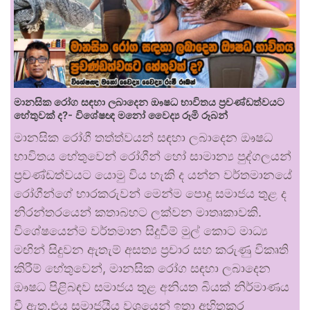
මානසික රෝග සඳහා ලබාදෙන ඖෂධ භාවිතය ප්‍රචණ්ඩත්වයට
හේතුවක් ද?- විශේෂඥ මනෝ වෛද්‍ය රූමි රූබන්
මානසික රෝගී තත්ත්වයන් සඳහා ලබාදෙන ඖෂධ
භාවිතය හේතුවෙන් රෝගීන් හෝ සාමාන්‍ය පුද්ගලයන්
ප්‍රචණ්ඩත්වයට යොමු විය හැකි ද යන්න වර්තමානයේ
රෝගීන්ගේ භාරකරුවන් මෙන්ම පොදු සමාජය තුළ ද
නිරන්තරයෙන් කතාබහට ලක්වන මාතෘකාවකි.
විශේෂයෙන්ම වර්තමාන සිදුවීම් මුල් කොට මාධ්‍ය
මඟින් සිදුවන ඇතැම් අසත්‍ය ප්‍රචාර සහ කරුණු විකෘති
කිරීම් හේතුවෙන්, මානසික රෝග සඳහා ලබාදෙන
ඖෂධ පිළිබඳව සමාජය තුළ අනියත බියක් නිර්මාණය
වී ඇත.එය සමාජයීය වශයෙන් ඉතා අහිතකර