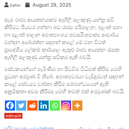
August 29, 2025
Editor
සෑම රාජ්‍ය ආයතනයකම ඇඟිලි සලකුණු යන්ත්‍ර සවි
කිරීමට පියවර ගන්නා බව රාජ්‍ය පරිපාලන, පළාත් සභා
හා පළාත් පාලන අමාත්‍යාංශය පවසයි.අමාත්‍ය ආචාර්ය
චන්දන අබේරත්න සඳහන් කළේ මේ වන විටත්
ප්‍රාදේශීය ලේකම් කාර්යාල ඇතුළු රාජ්‍ය ආයතන රැසක
ඇඟිලි සලකුණු යන්ත්‍ර සවිකර ඇති බවයි.
සේවකයන්ගේ පැමිණීම හා පිටවීම විධිමත් කිරීම මෙහි
ප්‍රධාන අරමුණ වී තිබේ. අමාත්‍යවරයා වැඩිදුරටත් සඳහන්
කළේ සේවයට වාර්තා කිරීම සම්බන්ධයෙන් ඇති
අක්‍රමිකතා අවම කිරීමද මෙහි තවත් එක් අරමුණක් බවයි.
කාලීන පුවත්
පරිවාස හා ළමාරක්ෂක