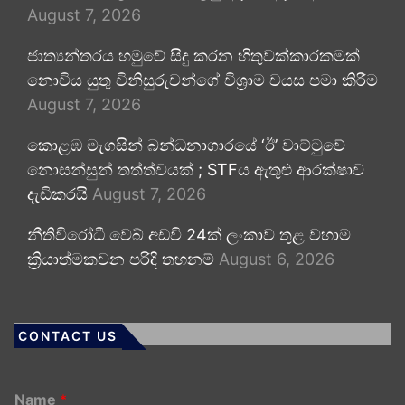
August 7, 2026
ජාත්‍යන්තරය හමුවේ සිදු කරන හිතුවක්කාරකමක්
නොවිය යුතු විනිසුරුවන්ගේ විශ්‍රාම වයස පමා කිරීම
August 7, 2026
කොළඹ මැගසින් බන්ධනාගාරයේ ‘ඊ’ වාට්ටුවේ
නොසන්සුන් තත්ත්වයක් ; STFය ඇතුළු ආරක්ෂාව
දැඩිකරයි
August 7, 2026
නීතිවිරෝධී වෙබ් අඩවි 24ක් ලංකාව තුළ වහාම
ක්‍රියාත්මකවන පරිදි තහනම්
August 6, 2026
CONTACT US
Name
*