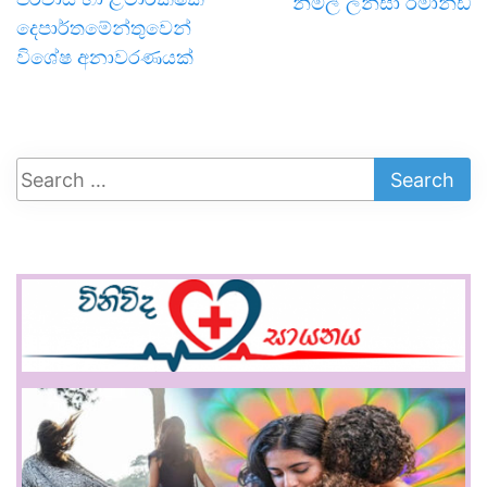
නිමල් ලන්සා රිමාන්ඩ්
දෙපාර්තමේන්තුවෙන්
විශේෂ අනාවරණයක්