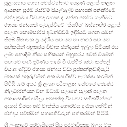
මූලාසනය ගෙන පවත්වන්නට යෙදුණු පලාත් පාලන
ආයතන ප්‍රථම රැස්වීම් සියල්ලේම සභාපති පත්කිරීමේ
ඡන්ද ක්‍රමය විවෘතද රහස්‍ය ද යන්න තෝරා ගැනීමට
රහස්‍ය ඡන්දයක් පැවැත්වීමේ “තියරිය” බස්නාහිර පළාත්
පාලන කොමසාරිස් අඛන්ඩවම ඉදිරියට ගෙන යමින්
තිබේ.සීතාවක ප්‍රාදේශීය සභාවේ හා නගර සභාවේ
සභිකයින් බහුතරය විවෘත ඡන්දයක් ඉල්ලා සිටියත් එය
ලබා නොදීම නිසා සභිකයන් බහුතරය ඉවත් වීමෙන්
සභාවේ ගණ පූර්ණය නැති වී රැස්වීම කඩා කප්පල්
විය.ආණ්ඩුව රහස්‍ය ඡන්දය වඩා ප්‍රජතන්ත්‍රවාදීයැයි
මතයක් පතුරුවමින් කොමසාරිස්ව ආරක්ෂා කරමින්
සිටියි .මේ අතර ශ්‍රී ලංකා පරිපාලන සේවයේ ජ්‍යෙෂ්ඨ
නිලධාරිනියක වන මධ්‍යම පලාතේ පලාත් පාලන
කොමසාරිස් චමිලා අතපත්තු විවෘතව සභිකයින්ගේ
අදහස් විමසා තම වෘත්තීය ගෞරවය ද රැක ගනිමින්
ඡන්දය පවත්මින් සභාපතිවරුන් පත්කරමින් සිටියි.
ශ්‍රී ලංකාවේ පුරවැසියෝ සිය පරමාධිපත්‍ය බලය මත