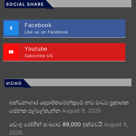
SOCIAL SHARE
Facebook
Like us on Facebook
Youtube
Subscribe US
නවතම
බන්ධනාගාර දෙපාර්තමේන්තුවේ නව මාධ්‍ය ප්‍රකාශක
සේනක පල්ලේතැන්න
August 9, 2026
ඩෙංගු රෝගීන් සංඛ්‍යාව 89,000 ඉක්මවයි
August 9,
2026