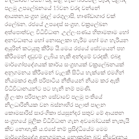
නිලධාරින් විසින් සිදු කළ හැකි බරපතල වැරදි පිළිබඳ
පලමු උපලේඛනයේ 15වන වරද වන්නේ
ආයතන,සංග්‍රහ මුදල් රෙගුලාසි, භාණ්ඩාගාර චක්‍
රලේඛන, රජයේ උපදෙස් සංග්‍රහ, චක්‍රලේඛන
අත්පොත්වල විධිවිධාන ,උල්ලංඝණය හිතාමතාම හෝ
අනවධානය හෝ නොසලකා හැරීම හෝ මග හැරීයන
අයුරින් කටයුතු කිරීම යි.මෙය රජයේ සේවයෙන් පහ
කිරීමෙන් දඬුවම් ලැබිය හැකි අන්දමේ වරදකි. එබඳු
මාර්ගෝපදේශයක් කාර්ය සංග්‍රහයක් චක්‍රලේඛනයක්
අනුගමනය කිරීමෙන් වැලකී සිටිය හැක්කේ එමගින්
නියමකර ඇති පරිපාටිය නීතියෙන් නියම කර ඇති
විධිවිධානයන්ට පට හැනි නම් පමණි.
ශ්‍රී ලංකා පරිපාලන සේවාවේ පලමු පංතියේ
නිලධාරිනියක වන බස්නාහිර පලාත් පාලන
කොමසාරිස් සාරංගිකා ජයසුන්දර සතුව මේ ආයතන
සංග්‍රහයේ මූලික විධිවිධාන ගැන අවබෝධයක් නැතැයි
කිව නොහැකි ය.එසේ නම් ප්‍රසිද්ධියේම මෙම
මාර්ගෝපදේශ අනුගමනය නොකරන බව නිවේදනය