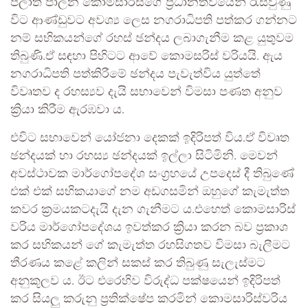
පලාත් පාලන කොමසාරිස්ගේ ප්‍රධානත්වයෙන්‍ රැස්වුණු
විට ආණ්ඩුවට අවශ්‍ය ලෙස නගරාධිපති පත්කර ගන්නට
නම් සභිකයන්ගේ රහස් ඡන්දය ලබාගැනීම කළ යුතුවම
තිබුණි.ඒ සඳහා පිහිටට ආවේ කොමසරිස් වරියයි. ඇය
නගරාධිපති පත්කිරීමේ ඡන්දය පැවැත්විය යුත්තේ
විවෘතව ද රහස්‍යව දැයි සභාවෙන් විමසා පණත අනුව
ක්‍රියා කිරීම ඇරඹවා ය.
එවිට සභාවෙන් යෝජනා දෙකක් ඉදිරිපත් විය.ඒ විවෘත
ඡන්දයක් හා රහස්‍ය ඡන්දයක් ඉල්ලා සිටිමිනි. මෙවන්
අවස්ථාවක මාර්ගෝපදේශ සංග්‍රහයේ උපදෙස් දී තිබුණේ
එක් එක් සභිකයාගේ නම අඩගසමින් ඔහුගේ කැමැත්ත
කවර ක්‍රමයකටදැයි දැන ගැනීමට ය.එහෙත් කොමසාරිස්
වරිය මාර්ගෝපදේශය ඉවත්කර ක්‍රියා කරන බව ප්‍රකාශ
කර සභිකයන් ගේ කැමැත්ත රහසිගතව විමසා බැලීමට
තීරණය කළේ කලින් සකස් කර තිබුණු සැලැස්මට
අනුකූලව ය. ඊට එරෙහිව විරුද්ධ පක්ෂයෙන් ඉදිරිපත්
කර සියලු කරුනු ප්‍රතික්ෂේප කරමින් කොමසාරිස්වරිය