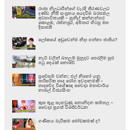
රාජ්‍ය නිලධාරීන්ගේ වැරදි තීරණවලට
දණ්ඩ නීති සංග්‍රහය යෙදවීම බරපතල
අවභාවිතයකි – සුනිල් කන්නන්ගර
කොළඹ, රත්නපුර, අම්පාර හිටපු මහ
දිසාපති
ලෝකයේ අඩුවෙන්ම නිදා ගන්නා ජාතිය?
නැව් වලින් බහලුම් මුහුදට පෙරලීම සුළු
පටු දෙයක් නොවේ
ප්‍රවේසම් වන්න; එල් නිනෝ යනු
පාරිසරික හෘද රෝග අවදානමකි –
හෘදවේද විශේෂඥ වෛද්‍ය මහාචාර්ය
නාමල් විජයසිංහ
කුස තුළ සැඟවුණු නොනිදන කම්හල –
වෛද්‍ය සුගත් විජේවර්ධන
ගණිතය බැරිකම මෝඩකමක් ද?