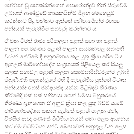
තේරීපත් වූ සභිකයින්ගෙන් පොරොන්දුව හීන් සීරුවේම
ලබාගත් ආණ්ඩුවේ නායකයින්ට ඊළඟ මෙහෙයුම
කරන්නට සිදු වන්නට ඇත්තේ අනිවාර්‍යෙන්ම රහස්‍ය
ඡන්දයක් පැවැත්වීම තහවුරු කරන්නට ය.
ඒ වන විටත් රාජ්‍ය පරිපාලන පළාත් සභා හා පළාත්
පාලන අමාත්‍යංශය පළාත් පාලන ආයතනවල සභාපති
වරුන් තේරීමේ දී අනුගමනය කළ යුතු ක්‍රියා පරිපාටිය
ඇතුලත් මාර්ගෝපදේශ සංග්‍රහයක් පිළියෙල කර සියලු
පලාත් සභාවල පළාත් පාලන කොමසාරිස්වරුන්ට ලබාදී
තිබුණි.එහි සඳහන්වූයේ එහි දී පැවැත්විය යුත්තේ විවෘත
ඡන්දයක්ද රහස් ඡන්දයක්ද යන්න පිළිබඳව තීරණය
කිරීමේදී එක් එක් සභිකයා ගෙන් විමසා බහුතරයේ
තීරණය දැනගෙන ඒ අනුව ක්‍රියා කළ යුතු බවට ය.මේ
මාර්ගෝපදේශය සකසා ඇත්තේ පළාත් පාලන ඡන්ද
විම්සීම් ආඥා පණතේ විධිවිධානයන් මනා ලෙස අධ්‍යනය
කර එම විධිවිධානයන්ට බෙහෙවින් අනුකූල වන ලෙස