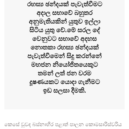
රහස්‍ය ඡන්දයක් පැවැත්වීමට
අදාල සභාවේ බහුතර
අනුමැතියකින් යුතුව ඉල්ලා
සිටිය යුතු වේ.මේ සරල දේ
වෙනුවට සභාවේ අදහස
නොතකා රහස්‍ය ඡන්දයක්
පැවැත්වීමෙන් සිදු කරන්නේ
මහජන නියෝජිතයෙකුට
තමන් ලත් ජන වරම
දූෂණයකට යොදා ගැනීමට
ඉඩ සලසා දීමකි.
කෙසේ වුවද බස්නාහිර පළාත් පාලන කොමසාරිස්වරිය