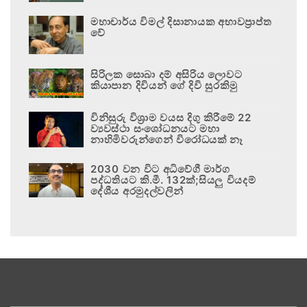
මහාචාර්ය විමල් දිසානායක අභාවප්‍රාප්ත
වේ
සිරිලක සොබා දම් අසිරිය ලොවට
කියාපාන දිවියන් ගේ දිවි සුරකිමු
විනිසුරු විශ්‍රාම වයස දිගු කිරීමේ 22
ව්‍යවස්ථා සංශෝධනයට මහා
නාහිමිවරුන්ගෙන් විරෝධයක් නෑ
2030 වන විට අධිවේගී මාර්ග
පද්ධතියට කි.මී. 132ක්;සියලු වියදම්
දේශීය අරමුදල්වලින්