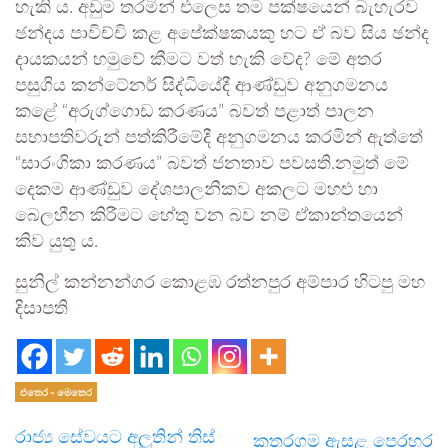
හැකි ය. අඩුම තරමින් එලෙස තම පක්ෂයෙන් බැහැරව
ඡන්දය පාවිච්චි කළ අපේක්ෂකයකු හට ඒ බව සිය ඡන්ද
දායකයන් හමුවේ කීමට වත් හැකි වේද? මේ අතර
පසුගිය කන්ටේනර් සිද්ධියේදී ආණ්ඩුව අනුගමනය
කළේ “අරුග්ගොඩ කරණය” බවත් පළාත් පාලන
සභාපතිවරුන් පත්කිරීමේදී අනුගමනය කරමින් ඇත්තේ
“සාරංගිකා කරණය” බවත් ජනතාව පවසති.නමුත් මේ
දෙකම ආණ්ඩුව දේශපාලනිකව අකලට මහළු හා
බෙලහීන කිරීමට හේතු වන බව නම් ඒකාන්තයෙන්
කිව යුතු ය.
සුනිල් කන්නන්ගර කොළඹ රත්නපුර අම්පාර හිටපු මහ
දිසාපති
එතෙර - මෙතෙර
රාජ්‍ය සේවයට අලුතින් තිස්
කතරගම ඇසළ පෙරහර