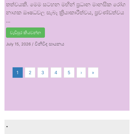
තත්වයකි. මෙම සටහන මඟින් ප්‍රධාන මානසික රෝග
නාශක ඖෂධවල සැබෑ ක්‍රියාකාරීත්වය, ප්‍රචණ්ඩත්වය
…
වැඩිපුර කියවන්න
විනිවිද සායනය
July 15, 2026
/
1
2
3
4
5
›
»
.