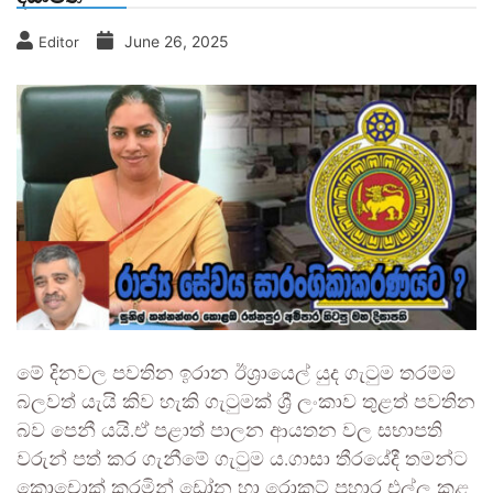
June 26, 2025
Editor
මේ දිනවල පවතින ඉරාන ඊශ්‍රායෙල් යුද ගැටුම තරම්ම
බලවත් යැයි කිව හැකි ගැටුමක් ශ්‍රී ලංකාව තුළත් පවතින
බව පෙනී යයි.ඒ පළාත් පාලන ආයතන වල සභාපති
වරුන් පත් කර ගැනීමේ ගැටුම ය.ගාසා තීරයේදී තමන්ට
කොචොක් කරමින් ඩ්‍රෝන හා රොකට් ප්‍රහාර එල්ල කළ