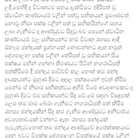
ලදී.මෙහිදී ද විවෘතවම සහය දැක්වීමට ඉදිරිපත් වූ
ස්වාධීන කණ්ඩායම් වලින් පත්වූ සභිකයන් ප්‍රමාණවත්
නොවූ නිසා පක්ෂ වලින් පත් වූ සභිකයින්ගේ සහය
ලබා ගැනීමට ද ආණ්ඩුවට සිදුවූ බව පෙනේ.ස්වාධීන
කණ්ඩායම් වල සභිකයන්ට නම් විවෘත රහස්‍ය ආදී
ඕනෑම ඡන්දයක් ප්‍රශ්නයක් නොවන්නට ඇත නමුත්
දේශපාලන පක්ෂ වලින් තේරීපත් වූ සභිකයන් සිය
පක්ෂය මඟින් ගන්නා තීරණයට පිටින් නගරාධිපති
පත්කිරීමේ දී ඡන්දය පාවිච්චි කළ හොත් තම ඡන්ද
දායකයන්ට මුහුණ දීමට අදාල පක්ෂයෙන් ඉවත් කිරීම
මෙන්ම ඒ නිසාම සභිකත්වය අහිමි වීමේ අවදානමකට ද
මුහුණ දිමට එම සභිකයන්ට සිදු වේ.මේ සඳහා විසඳුමක්
ලෙස තම ජාම බේරා ගැනීමට නගරාධිපති පත් කිරීම
රහස්‍ය ඡන්දයකින් සිදු කර ගැනීම ආණ්ඩුවට අනිවාර්ය
අවශ්‍යතාවයක් වන්නට ඇත. රහස්‍ය ඡන්දයක්
පැවැත්වුවහොත් තම ඡන්දය ආණ්ඩුවේ අපේක්ෂකයාට
දෙන බවට විපක්ෂ දේශපාලන විපක්ෂයේ පක්ෂ වලින්