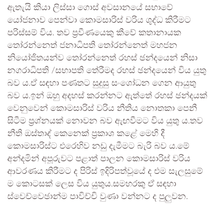
ඇතැයි කියා ලිස්සා ගොස් අවසානයේ සභාවේ
යෝජනාව පෙන්වා කොමසාරිස් වරිය ශුද්ධ කිරීමට
පරිස්සම් විය. තව ප්‍රවීණයෙකු කීවේ කතානායක
තෝරන්නෙත් ජනාධිපති තෝරන්නෙත් මහජන
නියෝජිතයන්ව තෝරන්නෙත් රහස් ඡන්දයෙන් නිසා
නගරාධිපති /සභාපති තේරීමද රහස් ඡන්දයෙන් විය යුතු
බව ය.ඒ සඳහා පණතට සුදුසු සංශෝධන ගෙන ආයුතු
බව ය.ඉන් ඔහු අදහස් කරන්නට ඇත්තේ රහස් ඡන්දයක්
වෙනුවෙන් කොමසාරිස් වරිය නීතිය නොතකා පෙනී
සිටීම ප්‍රශ්නයක් නොවන බව ඇඟවීමට විය යුතු ය.තව
නීති ඔස්තාද් කෙනෙක් ප්‍රකාශ කළේ මෙහි දී
කොමසාරිස්ට එරෙහිව නඩු දැමීමට බැරි බව ය.මේ
අන්දමින් අපූරුවට පළාත් පාලන කොමසාරිස් වරිය
ආවරණය කිරීමට ද පිරිස් ඉදිරිපත්වූයේ ද එම සැලසුමේ
ම කොටසක් ලෙස විය යුතුය.සමහරකු ඒ සඳහා
ස්වෙච්වෙඡාන්ම පාවිච්චි වුණා වන්නට ද පුලුවන.