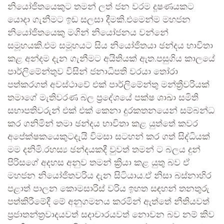
නියෝජිතයෙකුට තමන් ලත් ජන වරම දූෂණයකට
යොදා ගැනීමට ඉඩ සලසා දීමකි.එමෙන්ම මහජන
නියෝජිතයෙකු මගින් නියෝජනය වන්නේ
සමූහයකි.එම සමූහයට සිය නියෝජිතයා ඡන්දය භාවිතා
කළ අන්දම දැන ගැනීමට අයිතියක් ඇත.පසුගිය කාලයේ
පාර්ලිමේන්තුව විසින් ජනාධිපති වරයා තෝරා
පත්කරගත් අවස්ථාවේ එක් පාර්ලිමේන්තු මන්ත්‍රීවරියක්
තමාගේ මැතිවරණ බල ප්‍රදේශයේ පක්ෂ ශාඛා සමිති
සභාපතිවරුන් එක් එක් කෙනා දුරකතනයෙන් සම්බන්ධ
කර ගනිමින් තමා ඡන්දය භාවිතා කළ යුත්තේ කවර
අපේක්ෂකයෙකුටදැයි විමසා සටහන් කර ගත් සිද්ධියක්
මම දනිමි.රහස්‍ය ඡන්දයකදී වුවත් තමන් ට බලය දුන්
පිරිසගේ අදහස අනුව තමන් ක්‍රියා කළ යුතු බව ඒ
මහජන නියෝජිතවරිය දැන සිටියාය.ඒ නිසා බස්නාහිර
පළාත් පාලන කොමසාරිස් වරිය ඉහත සඳහන් තනතුරු
පත්කිරීමේදී මේ අනුගමනය කරමින් ඇත්තේ නීතියවත්
ප්‍රජාතන්ත්‍රවාදයවත් සදාචාරයවත් නොවන බව නම් කිව