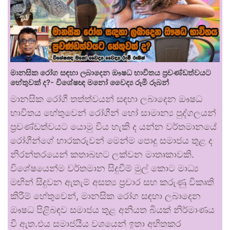
මානසික රෝග සඳහා ලබාදෙන ඖෂධ භාවිතය ප්‍රචණ්ඩත්වයට
හේතුවක් ද?- විශේෂඥ මනෝ වෛද්‍ය රූමි රූබන්
මානසික රෝගී තත්ත්වයන් සඳහා ලබාදෙන ඖෂධ
භාවිතය හේතුවෙන් රෝගීන් හෝ සාමාන්‍ය පුද්ගලයන්
ප්‍රචණ්ඩත්වයට යොමු විය හැකි ද යන්න වර්තමානයේ
රෝගීන්ගේ භාරකරුවන් මෙන්ම පොදු සමාජය තුළ ද
නිරන්තරයෙන් කතාබහට ලක්වන මාතෘකාවකි.
විශේෂයෙන්ම වර්තමාන සිදුවීම් මුල් කොට මාධ්‍ය
මඟින් සිදුවන ඇතැම් අසත්‍ය ප්‍රචාර සහ කරුණු විකෘති
කිරීම් හේතුවෙන්, මානසික රෝග සඳහා ලබාදෙන
ඖෂධ පිළිබඳව සමාජය තුළ අනියත බියක් නිර්මාණය
වී ඇත.එය සමාජයීය වශයෙන් ඉතා අහිතකර