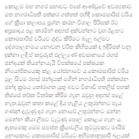
කොළඹ මහ නගර සභාවට එසේ ආණ්ඩුවේ අවශ්‍යතාව
මත නගරාධිපති පත්කර ගත්තත් එහිදී කොමසාරිස් වරිය
ගේ ක්‍රියා කලාපය ප්‍රශ්න කරන විශාල පිරිසක් ඊට
අප්‍රසාදය පළ කරමින් අදහස් දක්වන්නට වූහ.ඊළඟට
කොමසාරිස් වරියව ශුද්ධ කිරීමට බැලූ බල්මට
දේශපාලනමය නොවන චරිත කිහිපයක් ද ඉදිරිපත් වනු
දක්නා ලදී.ඒ කවුරුත් එල්ලුණේ අවසානයේ රහස්
ඡන්දයක් තියන්නයැයි විපක්ෂයේ පක්ෂයක
නියෝජිතයෙකු කළ යෝජනාවේ ය.කොමසාරිස් වරිය
මුල සිටම රහස් ඡන්දයක් මගින් නගරාධිපති පත්කරන
ඡන්ද ක්‍රමය තෝරාගත යුතු බවට විනාඩි හතලිස් පහක්
තිස්සේ තර්ක විතර්ක කිරීම ගැන ඔවුහු අදහස් පළේ
නැත.ඔවුන් කතා කළේ දිය හැළිය උතුරන්නට පැය
ගණන් දැවුණු දර ගැන නොවේ.උතුරන්නට ඔන්න
මෙන්න කියා ලිපට වැටුණු පොල් කොළය ගැන ය.
ඇතමෙකු මෙම සමස්ත ක්‍රියාවලිය තුට්ටුවකට මායිම්
නොකොට කොමසාරිස් වරියට අභිමතානුසාරී බලයක්