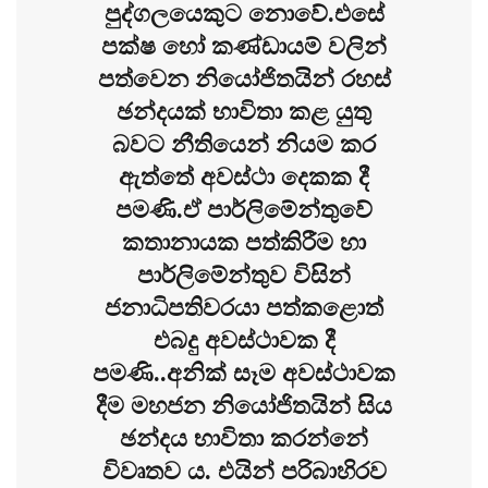
පුද්ගලයෙකුට නොවේ.එසේ
පක්ෂ හෝ කණ්ඩායම් වලින්
පත්වෙන නියෝජිතයින් රහස්
ඡන්දයක් භාවිතා කළ යුතු
බවට නීතියෙන් නියම කර
ඇත්තේ අවස්ථා දෙකක දී
පමණි.ඒ පාර්ලිමේන්තුවේ
කතානායක පත්කිරීම හා
පාර්ලිමේන්තුව විසින්
ජනාධිපතිවරයා පත්කළොත්
එබදු අවස්ථාවක දී
පමණි..අනික් සෑම අවස්ථාවක
දීම මහජන නියෝජිතයින් සිය
ඡන්දය භාවිතා කරන්නේ
විවෘතව ය. එයින් පරිබාහිරව