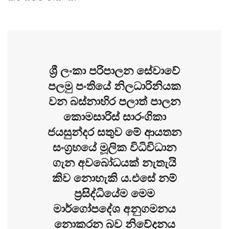
ශ්‍රී ලංකා පරිපාලන සේවාවේ
පලමු පංතියේ නිලධාරිනියක
වන බස්නාහිර පලාත් පාලන
කොමසාරිස් සාරංගිකා
ජයසුන්දර සතුව මේ ආයතන
සංග්‍රහයේ මූලික විධිවිධාන
ගැන අවබෝධයක් නැතැයි
කිව නොහැකි ය.එසේ නම්
ප්‍රසිද්ධියේම මෙම
මාර්ගෝපදේශ අනුගමනය
නොකරන බව නිවේදනය