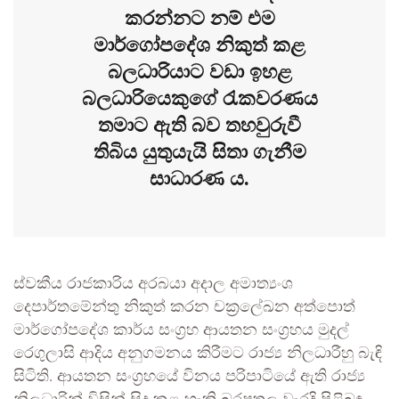
කරන්නට නම් එම
මාර්ගෝපදේශ නිකුත් කළ
බලධාරියාට වඩා ඉහළ
බලධාරියෙකුගේ රැකවරණය
තමාට ඇති බව තහවුරුවී
තිබිය යුතුයැයි සිතා ගැනීම
සාධාරණ ය.
ස්වකීය රාජකාරිය අරබයා අදාල අමාත්‍යංශ
දෙපාර්තමේන්තු නිකුත් කරන චක්‍රලේඛන අත්පොත්
මාර්ගෝපදේශ කාර්ය සංග්‍රහ ආයතන සංග්‍රහය මුදල්
රෙගුලාසි ආදිය අනුගමනය කිරීමට රාජ්‍ය නිලධාරීහු බැඳි
සිටිති. ආයතන සංග්‍රහයේ විනය පරිපාටියේ ඇති රාජ්‍ය