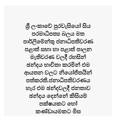
ශ්‍රී ලංකාවේ පුරවැසියෝ සිය
පරමාධිපත්‍ය බලය මත
පාර්ලිමේන්තු ජනාධිපතිවරණ
පළාත් සභා හා පළාත් පාලන
මැතිවරණ වලදී රහසින්
ඡන්දය භාවිතා කරමින් එම
ආයතන වලට නියෝජිතයින්
පත්කරති.ජනාධිපතිවරණය
හැර එම ඡන්දවලදී ජනතාව
ඡන්දය දෙන්නේ කිසියම්
පක්ෂයකට හෝ
කණ්ඩායමකට මිස