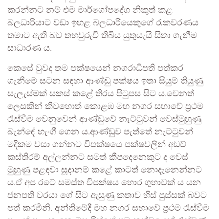
කරන්නට නම් එම මාර්ගෝපදේශ නිකුත් කළ
බලධාරියාට වඩා ඉහළ බලධාරියෙකුගේ රැකවරණය
තමාට ඇති බව තහවුරුවී තිබිය යුතුයැයි සිතා ගැනීම
සාධාරණ ය.
කෙසේ වුවද තම පක්ෂයෙන් නගරාධිපති පත්කර
ගැනීමේ සටන සඳහා ආණ්ඩු පක්ෂය ඉතා සියුම් තියුණු
සැලැස්මක් සකස් කළේ තිරය පිටුපස සිට ය.වෙනත්
ලෙසකින් කිවහොත් කොළඹ මහ නගර සභාවේ ප්‍රථම
රැස්වීම වෙනුවෙන් ආණ්ඩුවේ නැට්ටුවන් වෙස්මුහුණු
බැන්ඳේ හැංගී ගෙන ය.ආණ්ඩුව පැත්තේ නැට්ටුවන්
මදිකම වසා ගන්නට විපක්ෂයෙ පක්ෂවලින් අඩව්
කස්තිරම් අල්ලන්නට සමත් කීපදෙනෙකුට ද වෙස්
මුහුණු පළඳවා සූදානම් කළේ කාටත් නොදැනෙන්නට
ය.ඒ අප රටේ සමස්ත විපක්ෂය හොර ගුහාවක් ය යන
ජනපති වරයා ගේ සිට ඇසුණු කතාව හිස් පුස්සක් බවට
පත් කරමිනි. අන්තිමේදී මහ නගර සභාවේ ප්‍රථම රැස්වීම