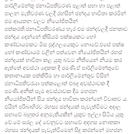
පාර්ලිමේන්තු ජනාධිපතිවරණ පළාත් සභා හා පළාත්
පාලන මැතිවරණ වලදී රහසින් ඡන්දය භාවිතා කරමින්
එම ආයතන වලට නියෝජිතයින්
පත්කරති.ජනාධිපතිවරණය හැර එම ඡන්දවලදී ජනතාව
ඡන්දය දෙන්නේ කිසියම් පක්ෂයකට හෝ
කණ්ඩායමකට මිස පුද්ගලයෙකුට නොවේ.එසේ පක්ෂ
හෝ කණ්ඩායම් වලින් පත්වෙන නියෝජිතයින් රහස්
ඡන්දයක් භාවිතා කළ යුතු බවට නීතියෙන් නියම කර
ඇත්තේ අවස්ථා දෙකක දී පමණි.ඒ පාර්ලිමේන්තුවේ
කතානායක පත්කිරීම හා පාර්ලිමේන්තුව විසින්
ජනාධිපතිවරයා පත්කළොත් එබදු අවස්ථාවක දී
පමණි..අනික් සෑම අවස්ථාවක දීම මහජන
නියෝජිතයින් සිය ඡන්දය භාවිතා කරන්නේ විවෘතව ය.
එයින් පරිබාහිරව රහස්‍ය ඡන්දයක් පැවැත්වීමට අදාල
සභාවේ බහුතර අනුමැතියකින් යුතුව ඉල්ලා සිටිය යුතු
වේ.මේ සරල දේ වෙනුවට සභාවේ අදහස නොතකා
රහස්‍ය ඡන්දයක් පැවැත්වීමෙන් සිදු කරන්නේ මහජන