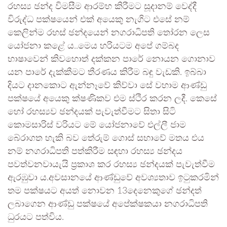
රහස්‍ය ඡන්ද විමසීම ආරම්භ කිරීමට සූදානම් වෙද්දී
විරුද්ධ පක්ෂයෙන් එක් අයෙකු නැගිට එසේ නම්
කෙලින්ම රහස් ඡන්දයෙන් නගරාධිපති තෝරන ලෙස
යෝජනා කළේ ය..මෙය හරියටම අපේ ගම්බද
භාෂාවෙන් කිවහොත් දක්කන පාරේ නොයන ගොනාව
යන පාරේ දැක්කීමට තීරණය කිරීම බඳු වැඩකි. ඉබ්බා
දියට දානකොට ඇන්නෑවේ කිව්වා සේ වහාම ආණ්ඩු
පක්ෂයේ අයෙකු ක්ෂණිකව එම ස්ථිර කරන ලදී. කෙසේ
හෝ රහස්‍යව ඡන්දයක් පැවැත්වීමට සිතා සිටි
කොමසාරිස් වරියට මේ යෝජනාවේ එල්ලී ජාම
බේරාගත හැකි බව තේරුම් ගොස් සභාවේ මතය එය
නම් නගරාධිපති පත්කිරීම සඳහා රහස්‍ය ඡන්දය
පවත්වනවායැයි ප්‍රකාශ කර රහස්‍ය ඡන්දයක් පැවැත්වීම
ඇරඹුවා ය.අවසානයේ ආණ්ඩුවේ අවශ්‍යතාව ඉටුකරමින්
තම පක්ෂයට අයත් නොවන 13දෙනෙකුගේ ඡන්දත්
ලබාගෙන ආණ්ඩු පක්ෂයේ අපේක්ෂකයා නගරාධිපති
ධුරයට පත්විය.