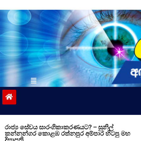
Skip
to
content
vinivida.lk
රාජ්‍ය සේවය සාරංගිකාකරණයට? – සුනිල්
කන්නන්ගර කොළඹ රත්නපුර අම්පාර හිටපු මහ
දිසාපති