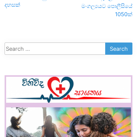
දහසක්
මංගල්‍යයට පොලීසියේ
1050ක්