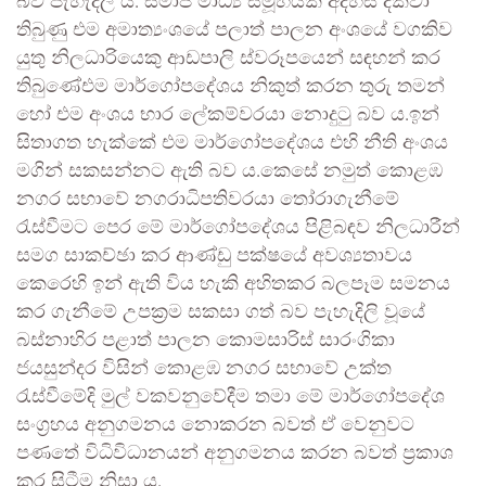
බව පැහැදිලි ය. සමාජ මාධ්‍ය සමූහයක අදහස් දක්වා
තිබුණු එම අමාත්‍යංශයේ පලාත් පාලන අංශයේ වගකිව
යුතු නිලධාරියෙකු ආඩපාලි ස්වරූපයෙන් සඳහන් කර
තිබුණේඑම මාර්ගෝපදේශය නිකුත් කරන තුරු තමන්
හෝ එම අංශය භාර ලේකම්වරයා නොදුටු බව ය.ඉන්
සිතාගත හැක්කේ එම මාර්ගෝපදේශය එහි නීති අංශය
මගින් සකසන්නට ඇති බව ය.කෙසේ නමුත් කොළඹ
නගර සභාවේ නගරාධිපතිවරයා තෝරාගැනීමේ
රැස්වීමට පෙර මේ මාර්ගෝපදේශය පිළිබඳව නිලධාරීන්
සමග සාකච්ඡා කර ආණ්ඩු පක්ෂයේ අවශ්‍යතාවය
කෙරෙහි ඉන් ඇති විය හැකි අහිතකර බලපෑම සමනය
කර ගැනීමේ උපක්‍රම සකසා ගත් බව පැහැදිලි වූයේ
බස්නාහිර පළාත් පාලන කොමසාරිස් සාරංගිකා
ජයසුන්දර විසින් කොළඹ නගර සභාවේ උක්ත
රැස්වීමේදි මුල් වකවනුවේදීම තමා මේ මාර්ගෝපදේශ
සංග්‍රහය අනුගමනය නොකරන බවත් ඒ වෙනුවට
පණතේ විධිවිධානයන් අනුගමනය කරන බවත් ප්‍රකාශ
කර සිටීම නිසා ය.