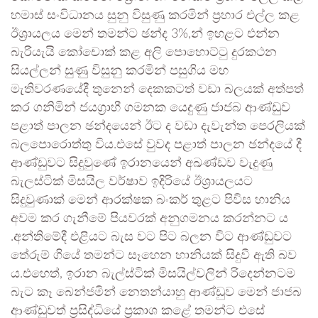
හමාස් සංවිධානය සුනු විසුණු කරමින් ප්‍රහාර එල්ල කළ
ඊශ්‍රායලය මෙන් තමන්ට ඡන්ද 3%,න් ඉහළට එන්න
බැරියැයි කෝචොක් කළ අලි පොහොට්ටු දුරකථන
සියල්ලන් සුණු විසුනු කරමින් පසුගිය මහ
මැතිවරණයේදී තුනෙන් දෙකකටත් වඩා බලයක් අත්පත්
කර ගනිමින් ජයග්‍රාහී ගමනක යෙදුණු ජාජබ ආණ්ඩුව
පළාත් පාලන ඡන්දයෙන් ඊට ද වඩා දැවැන්ත පෙරලියක්
බලපොරොත්තු විය.එසේ වුවද පළාත් පාලන ඡන්දයේ දී
ආණ්ඩුවට සිදුවුණේ ඉරානයෙන් අඛණ්ඩව වැදුණු
බැලස්ටික් මිසයිල වර්ෂාව ඉදිරියේ ඊශ්‍රායලයට
සිදුවුණාක් මෙන් ආරක්ෂක බංකර් තුළට පිවිස හානිය
අවම කර ගැනීමේ පියවරක් අනුගමනය කරන්නට ය
.අන්තිමේදී එළියට බැස වට පිට බලන විට ආණ්ඩුවට
තේරුම් ගියේ තමන්ට සෑහෙන හානියක් සිදුවී ඇති බව
ය.එහෙත්, ඉරාන බැල්ස්ටික් මිසයිල්වලින් රිදෙන්නටම
බැට කෑ බෙන්ජමින් නෙතන්යාහු ආණ්ඩුව මෙන් ජාජබ
ආණ්ඩුවත් ප්‍රසිද්ධියේ ප්‍රකාශ කළේ තමන්ට එසේ