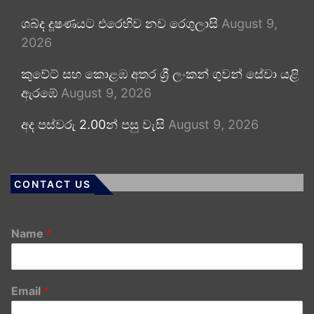
ශබ්ද දූෂණයට එරෙහිව නව රෙගුලාසි
August 9,
2026
කුවේට් සහ කොළඹ අතර ශ්‍රී ලංකන් ගුවන් සේවා යළි
ඇරඹේ
August 9, 2026
අද පස්වරු 2.00න් පසු වැසි
August 9, 2026
CONTACT US
Name
*
Email
*