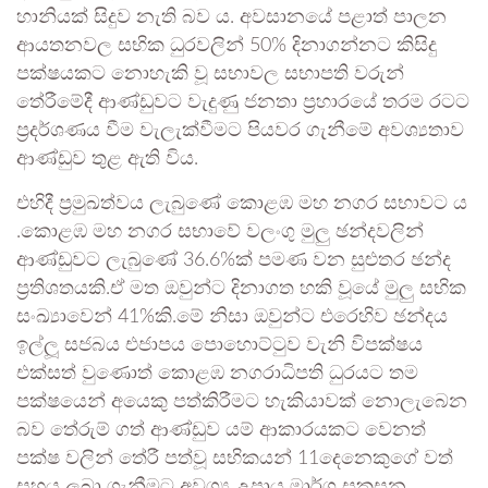
හානියක් සිදුව නැති බව ය. අවසානයේ පළාත් පාලන
ආයතනවල සභික ධුරවලින් 50% දිනාගන්නට කිසිදු
පක්ෂයකට නොහැකි වූ සභාවල සභාපති වරුන්
තේරීමේදී ආණ්ඩුවට වැදුණු ජනතා ප්‍රහාරයේ තරම රටට
ප්‍රදර්ශණය වීම වැලැක්වීමට පියවර ගැනීමේ අවශ්‍යතාව
ආණ්ඩුව තුළ ඇති විය.
එහිදී ප්‍රමුඛත්වය ලැබුණේ කොළඹ මහ නගර සභාවට ය
.කොළඹ මහ නගර සභාවේ වලංගු මුලු ඡන්දවලින්
ආණ්ඩුවට ලැබුණේ 36.6%ක් පමණ වන සුළුතර ඡන්ද
ප්‍රතිශතයකි.ඒ මත ඔවුන්ට දිනාගත හකි වූයේ මුලු සභික
සංඛ්‍යාවෙන් 41%කි.මේ නිසා ඔවුන්ට එරෙහිව ඡන්දය
ඉල්ලූ සජබය එජාපය පොහොට්ටුව වැනි විපක්ෂය
එක්සත් වුණොත් කොළඹ නගරාධිපති ධුරයට තම
පක්ෂයෙන් අයෙකු පත්කිරීමට හැකියාවක් නොලැබෙන
බව තේරුම් ගත් ආණ්ඩුව යම් ආකාරයකට වෙනත්
පක්ෂ වලින් තේරී පත්වූ සභිකයන් 11දෙනෙකුගේ වත්
සහය ලබා ගැනීමට අවශ්‍ය උපාය මාර්ග සකසන