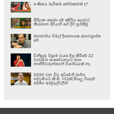
ගණිතය බැරිකම මෝඩකමක් ද?
සිරිලක සොබා දම් අසිරිය ලොවට
කියාපාන දිවියන් ගේ දිවි සුරකිමු
මහාචාර්ය විමල් දිසානායක අභාවප්‍රාප්ත
වේ
විනිසුරු විශ්‍රාම වයස දිගු කිරීමේ 22
ව්‍යවස්ථා සංශෝධනයට මහා
නාහිමිවරුන්ගෙන් විරෝධයක් නෑ
2030 වන විට අධිවේගී මාර්ග
පද්ධතියට කි.මී. 132ක්;සියලු වියදම්
දේශීය අරමුදල්වලින්