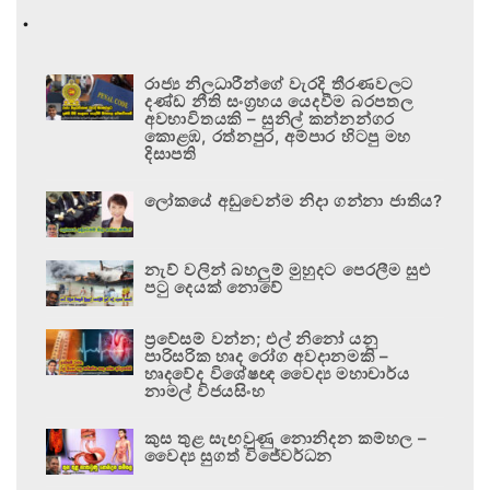
.
රාජ්‍ය නිලධාරීන්ගේ වැරදි තීරණවලට
දණ්ඩ නීති සංග්‍රහය යෙදවීම බරපතල
අවභාවිතයකි – සුනිල් කන්නන්ගර
කොළඹ, රත්නපුර, අම්පාර හිටපු මහ
දිසාපති
ලෝකයේ අඩුවෙන්ම නිදා ගන්නා ජාතිය?
නැව් වලින් බහලුම් මුහුදට පෙරලීම සුළු
පටු දෙයක් නොවේ
ප්‍රවේසම් වන්න; එල් නිනෝ යනු
පාරිසරික හෘද රෝග අවදානමකි –
හෘදවේද විශේෂඥ වෛද්‍ය මහාචාර්ය
නාමල් විජයසිංහ
කුස තුළ සැඟවුණු නොනිදන කම්හල –
වෛද්‍ය සුගත් විජේවර්ධන