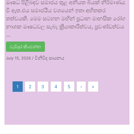
ඖෂධ පිළිබඳව සමාජය තුළ අනියත බියක් නිර්මාණය
වී ඇත.එය සමාජයීය වශයෙන් ඉතා අහිතකර
තත්වයකි. මෙම සටහන මඟින් ප්‍රධාන මානසික රෝග
නාශක ඖෂධවල සැබෑ ක්‍රියාකාරීත්වය, ප්‍රචණ්ඩත්වය
…
වැඩිපුර කියවන්න
විනිවිද සායනය
July 15, 2026
/
1
2
3
4
5
›
»