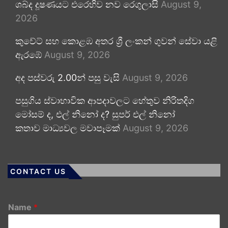
ශබ්ද දූෂණයට එරෙහිව නව රෙගුලාසි
August 9,
2026
කුවේට් සහ කොළඹ අතර ශ්‍රී ලංකන් ගුවන් සේවා යළි
ඇරඹේ
August 9, 2026
අද පස්වරු 2.00න් පසු වැසි
August 9, 2026
පසුගිය ස්වාභාවික ආපදාවලට හේතුව නිරිතදිග
මෝසම් ද, එල් නිනෝ ද? සුපර් එල් නිනෝ
කතාව මාධ්‍යවල මවාපෑමක්
August 9, 2026
CONTACT US
Name
*