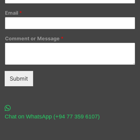
Email
*
Comment or Message
*
Submit
Chat on WhatsApp (+94 77 359 6107)