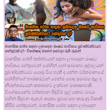
මානසික රෝග සඳහා ලබාදෙන ඖෂධ භාවිතය ප්‍රචණ්ඩත්වයට
හේතුවක් ද?- විශේෂඥ මනෝ වෛද්‍ය රූමි රූබන්
මානසික රෝගී තත්ත්වයන් සඳහා ලබාදෙන ඖෂධ
භාවිතය හේතුවෙන් රෝගීන් හෝ සාමාන්‍ය පුද්ගලයන්
ප්‍රචණ්ඩත්වයට යොමු විය හැකි ද යන්න වර්තමානයේ
රෝගීන්ගේ භාරකරුවන් මෙන්ම පොදු සමාජය තුළ ද
නිරන්තරයෙන් කතාබහට ලක්වන මාතෘකාවකි.
විශේෂයෙන්ම වර්තමාන සිදුවීම් මුල් කොට මාධ්‍ය
මඟින් සිදුවන ඇතැම් අසත්‍ය ප්‍රචාර සහ කරුණු විකෘති
කිරීම් හේතුවෙන්, මානසික රෝග සඳහා ලබාදෙන