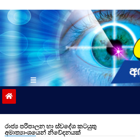
Skip
to
content
vinivida.lk
රාජ්‍ය පරිපාලන හා ස්වදේශ කටයුතු
අමාත්‍යාංශයෙන් නිවේදනයක්