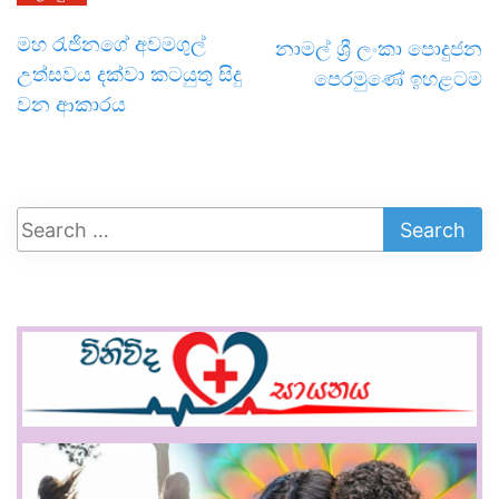
මහ රැජිනගේ අවමගුල්
නාමල් ශ්‍රී ලංකා පොදුජන
උත්සවය දක්වා කටයුතු සිදු
පෙරමුණේ ඉහළටම
වන ආකාරය