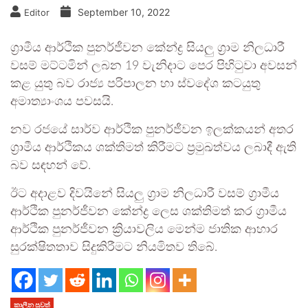
September 10, 2022
Editor
ග්‍රාමීය ආර්ථික පුනර්ජීවන කේන්ද්‍ර සියලු ග්‍රාම නිලධාරී
වසම් මට්ටමින් ලබන 19 වැනිදාට පෙර පිහිටුවා අවසන්
කළ යුතු බව රාජ්‍ය පරිපාලන හා ස්වදේශ කටයුතු
අමාත්‍යාංශය පවසයි.
නව රජයේ සාර්ව ආර්ථික පුනර්ජීවන ඉලක්කයන් අතර
ග්‍රාමීය ආර්ථිකය ශක්තිමත් කිරීමට ප්‍රමුඛත්වය ලබාදී ඇති
බව සඳහන් වේ.
ඊට අදාළව දිවයිනේ සියලු ග්‍රාම නිලධාරී වසම් ග්‍රාමීය
ආර්ථික පුනර්ජීවන කේන්ද්‍ර ලෙස ශක්තිමත් කර ග්‍රාමීය
ආර්ථික පුනර්ජීවන ක්‍රියාවලිය මෙන්ම ජාතික ආහාර
සුරක්ෂිතතාව සිදුකිරීමට නියමිතව තිබේ.
කාලීන පුවත්