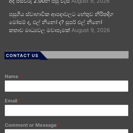
අද පස්වරු 2.00න් පසු වැසි
August 9, 2026
පසුගිය ස්වාභාවික ආපදාවලට හේතුව නිරිතදිග
මෝසම් ද, එල් නිනෝ ද? සුපර් එල් නිනෝ
කතාව මාධ්‍යවල මවාපෑමක්
August 9, 2026
CONTACT US
Name
*
Email
*
Comment or Message
*