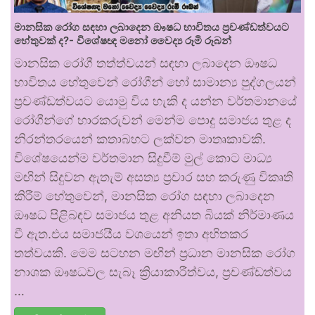
මානසික රෝග සඳහා ලබාදෙන ඖෂධ භාවිතය ප්‍රචණ්ඩත්වයට
හේතුවක් ද?- විශේෂඥ මනෝ වෛද්‍ය රූමි රූබන්
මානසික රෝගී තත්ත්වයන් සඳහා ලබාදෙන ඖෂධ
භාවිතය හේතුවෙන් රෝගීන් හෝ සාමාන්‍ය පුද්ගලයන්
ප්‍රචණ්ඩත්වයට යොමු විය හැකි ද යන්න වර්තමානයේ
රෝගීන්ගේ භාරකරුවන් මෙන්ම පොදු සමාජය තුළ ද
නිරන්තරයෙන් කතාබහට ලක්වන මාතෘකාවකි.
විශේෂයෙන්ම වර්තමාන සිදුවීම් මුල් කොට මාධ්‍ය
මඟින් සිදුවන ඇතැම් අසත්‍ය ප්‍රචාර සහ කරුණු විකෘති
කිරීම් හේතුවෙන්, මානසික රෝග සඳහා ලබාදෙන
ඖෂධ පිළිබඳව සමාජය තුළ අනියත බියක් නිර්මාණය
වී ඇත.එය සමාජයීය වශයෙන් ඉතා අහිතකර
තත්වයකි. මෙම සටහන මඟින් ප්‍රධාන මානසික රෝග
නාශක ඖෂධවල සැබෑ ක්‍රියාකාරීත්වය, ප්‍රචණ්ඩත්වය
…