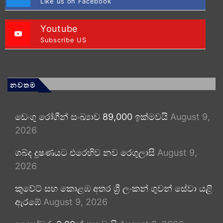
Like us on Facebook
Youtube
Subscribe US
නවතම
ඩෙංගු රෝගීන් සංඛ්‍යාව 89,000 ඉක්මවයි
August 9,
2026
ශබ්ද දූෂණයට එරෙහිව නව රෙගුලාසි
August 9,
2026
කුවේට් සහ කොළඹ අතර ශ්‍රී ලංකන් ගුවන් සේවා යළි
ඇරඹේ
August 9, 2026