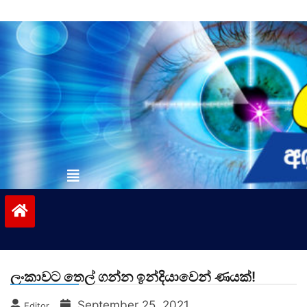
Skip
to
content
vinivida.lk
ලංකාවට තෙල් ගන්න ඉන්දියාවෙන් ණයක්!
September 25, 2021
Editor