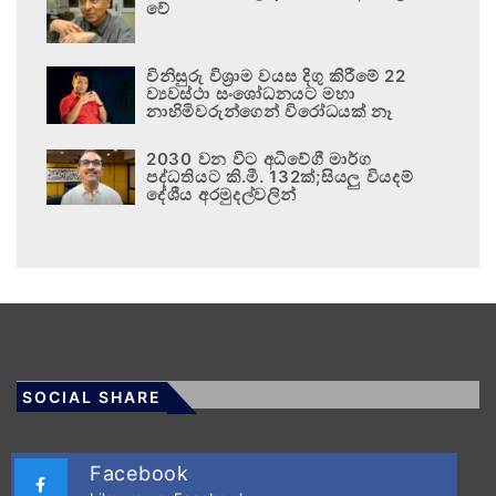
වේ
විනිසුරු විශ්‍රාම වයස දිගු කිරීමේ 22
ව්‍යවස්ථා සංශෝධනයට මහා
නාහිමිවරුන්ගෙන් විරෝධයක් නෑ
2030 වන විට අධිවේගී මාර්ග
පද්ධතියට කි.මී. 132ක්;සියලු වියදම්
දේශීය අරමුදල්වලින්
SOCIAL SHARE
Facebook