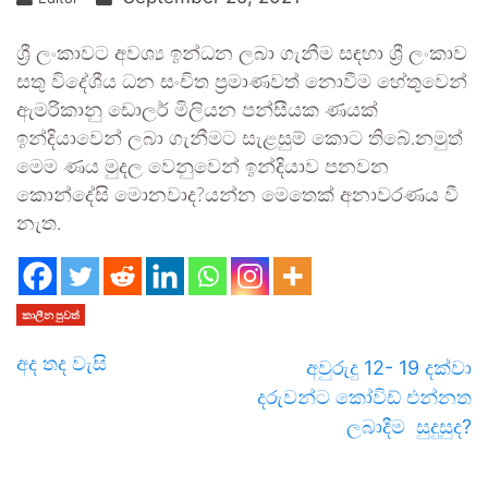
ශ්‍රී ලංකාවට අවශ්‍ය ඉන්ධන ලබා ගැනීම සඳහා ශ්‍රී ලංකාව
සතු විදේශීය ධන සංචිත ප්‍රමාණවත් නොවීම හේතුවෙන්
ඇමරිකානු ඩොලර් මිලියන පන්සීයක ණයක්
ඉන්දියාවෙන් ලබා ගැනීමට සැළසුම් කොට තිබේ.නමුත්
මෙම ණය මුදල වෙනුවෙන් ඉන්දියාව පනවන
කොන්දේසි මොනවාද?යන්න මෙතෙක් අනාවරණය වී
නැත.
කාලීන පුවත්
අද තද වැසි
අවුරුදු 12- 19 දක්වා
දරුවන්ට කෝවිඩ් එන්නත
ලබාදීම සුදුසුද?