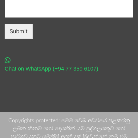
Submit
Chat on WhatsApp (+94 77 359 6107)
Copyrights protected: මෙම වෙබ් අඩවියේ පළකරනු
ලබන කිනම් හෝ දෙයකින් යම් පුද්ගලයකුට හෝ
පාර්ශවයකට යම්කිසි අගතියක් සිදුවන්නේ නම් එම