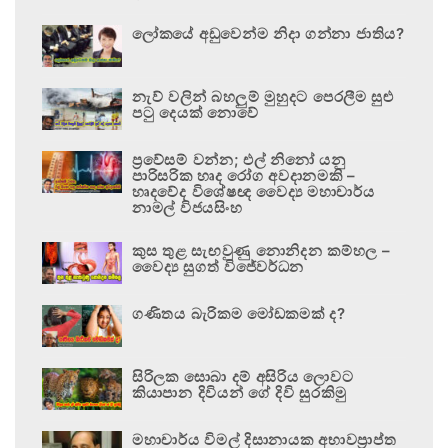
ලෝකයේ අඩුවෙන්ම නිදා ගන්නා ජාතිය?
නැව් වලින් බහලුම් මුහුදට පෙරලීම සුළු
පටු දෙයක් නොවේ
ප්‍රවේසම් වන්න; එල් නිනෝ යනු
පාරිසරික හෘද රෝග අවදානමකි –
හෘදවේද විශේෂඥ වෛද්‍ය මහාචාර්ය
නාමල් විජයසිංහ
කුස තුළ සැඟවුණු නොනිදන කම්හල –
වෛද්‍ය සුගත් විජේවර්ධන
ගණිතය බැරිකම මෝඩකමක් ද?
සිරිලක සොබා දම් අසිරිය ලොවට
කියාපාන දිවියන් ගේ දිවි සුරකිමු
මහාචාර්ය විමල් දිසානායක අභාවප්‍රාප්ත