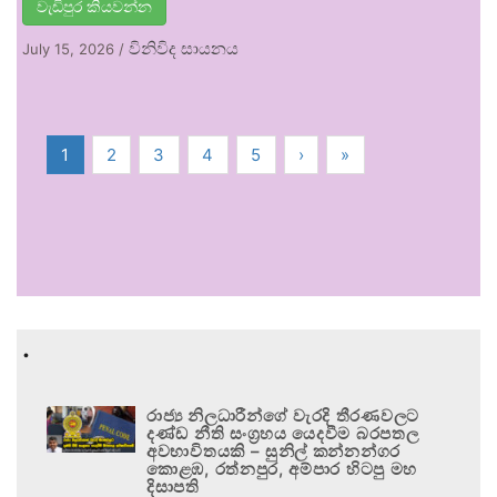
වැඩිපුර කියවන්න
විනිවිද සායනය
July 15, 2026
/
1
2
3
4
5
›
»
.
රාජ්‍ය නිලධාරීන්ගේ වැරදි තීරණවලට
දණ්ඩ නීති සංග්‍රහය යෙදවීම බරපතල
අවභාවිතයකි – සුනිල් කන්නන්ගර
කොළඹ, රත්නපුර, අම්පාර හිටපු මහ
දිසාපති