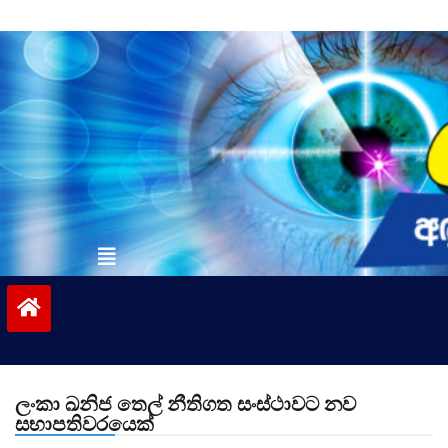
Skip
to
content
vinivida.lk
ලංකා ඛනිජ තෙල් නීතිගත සංස්ථාවට නව
සභාපතිවරයෙක්