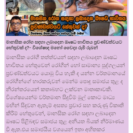
මානසික රෝග සඳහා ලබාදෙන ඖෂධ භාවිතය ප්‍රචණ්ඩත්වයට
හේතුවක් ද?- විශේෂඥ මනෝ වෛද්‍ය රූමි රූබන්
මානසික රෝගී තත්ත්වයන් සඳහා ලබාදෙන ඖෂධ
භාවිතය හේතුවෙන් රෝගීන් හෝ සාමාන්‍ය පුද්ගලයන්
ප්‍රචණ්ඩත්වයට යොමු විය හැකි ද යන්න වර්තමානයේ
රෝගීන්ගේ භාරකරුවන් මෙන්ම පොදු සමාජය තුළ ද
නිරන්තරයෙන් කතාබහට ලක්වන මාතෘකාවකි.
විශේෂයෙන්ම වර්තමාන සිදුවීම් මුල් කොට මාධ්‍ය
මඟින් සිදුවන ඇතැම් අසත්‍ය ප්‍රචාර සහ කරුණු විකෘති
කිරීම් හේතුවෙන්, මානසික රෝග සඳහා ලබාදෙන
ඖෂධ පිළිබඳව සමාජය තුළ අනියත බියක් නිර්මාණය
වී ඇත.එය සමාජයීය වශයෙන් ඉතා අහිතකර