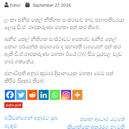
September 27, 2024
Editor
ලංකා ඛනිජ තෙල් නීතිගත සංස්ථාවේ නව සභාපතිවරයා
ලෙස ඩී.ඒ. රාජකරුණා මහතා පත් කර තිබේ.
ඛනිජ තෙල් නීතිගත සංස්ථාවට අමතරව ඛනිජ තෙල්
තොග පර්යන්ත සමාගමේ ද සභාපති වශයෙන් පත් කර
ඇති ඩී.ඒ.රාජකරුණා මහතා ඊයේ (26) සිය ධූරවල වැඩ
භාර ගත්තේය.
ජනාධිපති අනුර කුමාර දිසානායක මහතා මෙම පත්
කිරීම සිදුකර තිබේ.
කාලීන පුවත්
බයිඩන්ගෙන් අනුරට සුබ
ජපාන ආධාර යටතේ
පැතුම්
ක්‍රියාත්මක අතරමග නැවතී