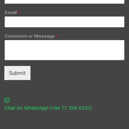
Email
*
Comment or Message
*
Submit
Chat on WhatsApp (+94 77 359 6107)