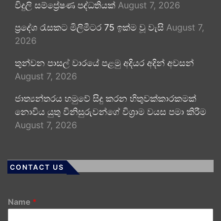
විදුලි සම්ප්‍රේෂණ පද්ධතියක්
August 7, 2026
ප්‍රදේශ රැසකට මිලිමීටර 75 ඉක්ම වූ වැසි
August 7,
2026
තුන්වන පාසල් වාරයේ පළමු අදියර අදින් අවසන්
August 7, 2026
ජාත්‍යන්තරය හමුවේ සිදු කරන හිතුවක්කාරකමක්
නොවිය යුතු විනිසුරුවන්ගේ විශ්‍රාම වයස පමා කිරීම
August 7, 2026
CONTACT US
Name
*