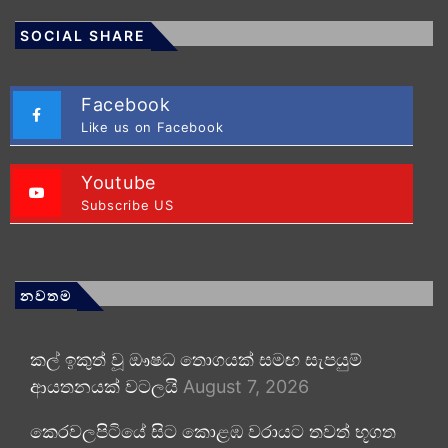
SOCIAL SHARE
Facebook
Like us on Facebook
Youtube
Subscribe US
නවතම
කල් ඉකුත් වූ ඖෂධ තොගයක් සමඟ සැපයුම්
ආයතනයක් වටලයි
August 7, 2026
කෙරවලපිටියේ සිට කොළඹ වරායට තවත් භූගත