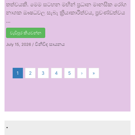
තත්වයකි. මෙම සටහන මඟින් ප්‍රධාන මානසික රෝග
නාශක ඖෂධවල සැබෑ ක්‍රියාකාරීත්වය, ප්‍රචණ්ඩත්වය
…
වැඩිපුර කියවන්න
විනිවිද සායනය
July 15, 2026
/
1
2
3
4
5
›
»
.