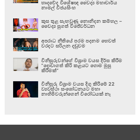
හෘදවේද විශේෂඥ වෛද්‍ය මහාචාර්ය
නාමල් විජයසිංහ
කුස තුළ සැඟවුණු නොනිදන කම්හල –
වෛද්‍ය සුගත් විජේවර්ධන
අපරාධ නීතියේ පරම පදනම හෙවත්
වරදට සරිලන දඬුවම
විනිසුරුවන්ගේ විශ්‍රාම වයස දීර්ඝ කිරීම
“දොවාගත් කිරි කළයට ගොම මුසු
කිරීමක්”
විනිසුරු විශ්‍රාම වයස දිගු කිරීමේ 22
ව්‍යවස්ථා සංශෝධනයට මහා
නාහිමිවරුන්ගෙන් විරෝධයක් නෑ