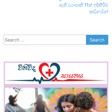
ඇති ව්‍යාපෘති 11ක් ඉදිකිරීම්
කඩිනමින්