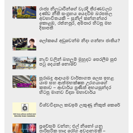
රාජ්‍ය නිලධාරීන්ගේ වැරදි තීරණවලට
දණ්ඩ නීති සංග්‍රහය යෙදවීම බරපතල
අවභාවිතයකි – සුනිල් කන්නන්ගර
කොළඹ, රත්නපුර, අම්පාර හිටපු මහ
දිසාපති
ලෝකයේ අඩුවෙන්ම නිදා ගන්නා ජාතිය?
නැව් වලින් බහලුම් මුහුදට පෙරලීම සුළු
පටු දෙයක් නොවේ
සුරාබදු ආදායම වාර්තාගත ලෙස ඉහළ
යාම සහ ආත්මභක්ෂක උරගයාගේ
කතාව – ආචාර්ය ප්‍රණීත් අභයසුන්දර
හිටපු මානව විද්‍යා මහාචාර්ය
විශ්වවිද්‍යාල කඩඉම් ලකුණු නිකුත් කෙරේ
ප්‍රවේසම් වන්න; එල් නිනෝ යනු
පාරිසරික හෘද රෝග අවදානමකි –