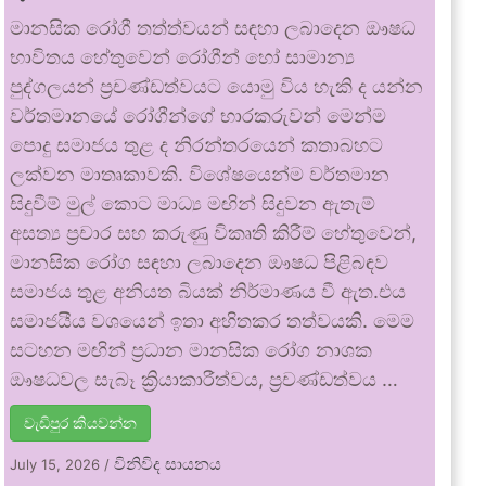
මානසික රෝගී තත්ත්වයන් සඳහා ලබාදෙන ඖෂධ
භාවිතය හේතුවෙන් රෝගීන් හෝ සාමාන්‍ය
පුද්ගලයන් ප්‍රචණ්ඩත්වයට යොමු විය හැකි ද යන්න
වර්තමානයේ රෝගීන්ගේ භාරකරුවන් මෙන්ම
පොදු සමාජය තුළ ද නිරන්තරයෙන් කතාබහට
ලක්වන මාතෘකාවකි. විශේෂයෙන්ම වර්තමාන
සිදුවීම් මුල් කොට මාධ්‍ය මඟින් සිදුවන ඇතැම්
අසත්‍ය ප්‍රචාර සහ කරුණු විකෘති කිරීම් හේතුවෙන්,
මානසික රෝග සඳහා ලබාදෙන ඖෂධ පිළිබඳව
සමාජය තුළ අනියත බියක් නිර්මාණය වී ඇත.එය
සමාජයීය වශයෙන් ඉතා අහිතකර තත්වයකි. මෙම
සටහන මඟින් ප්‍රධාන මානසික රෝග නාශක
ඖෂධවල සැබෑ ක්‍රියාකාරීත්වය, ප්‍රචණ්ඩත්වය …
වැඩිපුර කියවන්න
විනිවිද සායනය
July 15, 2026
/