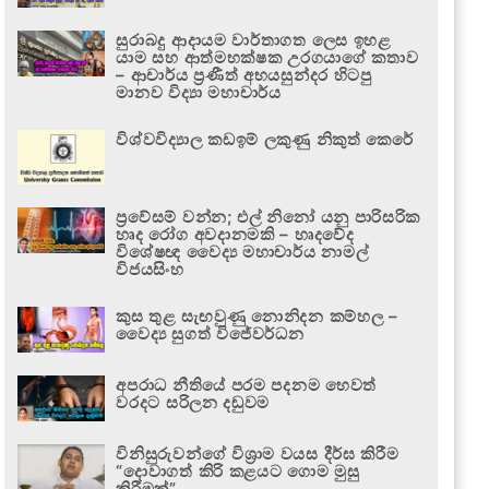
සුරාබදු ආදායම වාර්තාගත ලෙස ඉහළ
යාම සහ ආත්මභක්ෂක උරගයාගේ කතාව
– ආචාර්ය ප්‍රණීත් අභයසුන්දර හිටපු
මානව විද්‍යා මහාචාර්ය
විශ්වවිද්‍යාල කඩඉම් ලකුණු නිකුත් කෙරේ
ප්‍රවේසම් වන්න; එල් නිනෝ යනු පාරිසරික
හෘද රෝග අවදානමකි – හෘදවේද
විශේෂඥ වෛද්‍ය මහාචාර්ය නාමල්
විජයසිංහ
කුස තුළ සැඟවුණු නොනිදන කම්හල –
වෛද්‍ය සුගත් විජේවර්ධන
අපරාධ නීතියේ පරම පදනම හෙවත්
වරදට සරිලන දඬුවම
විනිසුරුවන්ගේ විශ්‍රාම වයස දීර්ඝ කිරීම
“දොවාගත් කිරි කළයට ගොම මුසු
කිරීමක්”