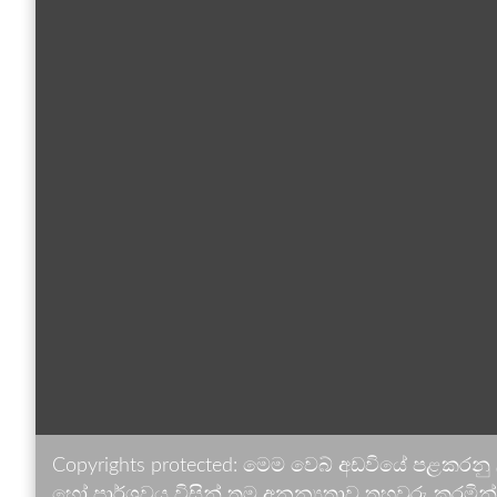
Copyrights protected: මෙම වෙබ් අඩවියේ පළකරනු
හෝ පාර්ශවය විසින් තම අනන්‍යතාව තහවුරු කරමින් ඉ