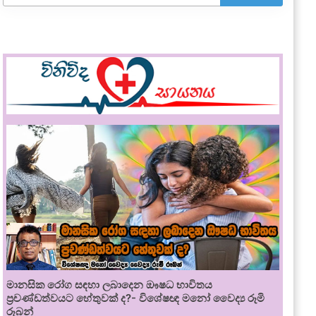
මානසික රෝග සඳහා ලබාදෙන ඖෂධ භාවිතය
ප්‍රචණ්ඩත්වයට හේතුවක් ද?- විශේෂඥ මනෝ වෛද්‍ය රූමි
රූබන්