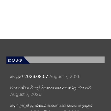
නවතම
කාටූන් 2026.08.07
August 7, 2026
මහාචාර්ය විමල් දිසානායක අභාවප්‍රාප්ත වේ
August 7, 2026
කල් ඉකුත් වූ ඖෂධ තොගයක් සමඟ සැපයුම්