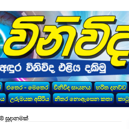
්
එතෙර - මෙතෙර
විනිවිද සායනය
හරිත දනව්ව
කය
උරුමයක අසිරිය
නිතර නොඇසෙන කතා
කාටූ
ේ සූදානමක්