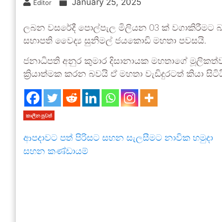
January 25, 2025
Editor
ලබන වසරේදී පොල්පැල මිලියන 03 ක් වගාකිරීම
සභාපති වෛද්‍ය සුනිමල් ජයකොඩි මහතා පවසයි.
ජනාධිපති අනුර කුමාර දිසානායක මහතාගේ මූලිකත්
ක්‍රියාත්මක කරන බවයි ඒ මහතා වැඩිදුරටත් කියා සිටිය
කාලීන පුවත්
ආපදාවට පත් පිරිසට සහන සැලසීමට නාවික හමුදා
සහන කණ්ඩායම්