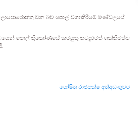
ට බලාපොරොත්තු වන බව පොල් වගාකිරීමේ මණ්ඩලයේ
වයෙන් පොල් ත්‍රිකෝණයේ කටයුතු තවදුරටත් ශක්තිමත්ව
ි.
යෝෂිත රාජපක්ෂ අත්අඩංගුවට