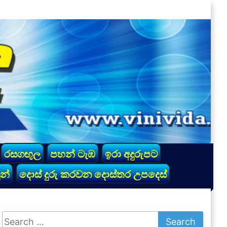
රසගඟුල
පහන් ටැඹ
ඉරා අදුරුපට
න්
දොස් දුරු කරවන දොස්තර උපදෙස්