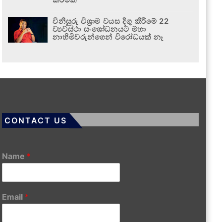
විනිසුරු විශ්‍රාම වයස දිගු කිරීමේ 22
ව්‍යවස්ථා සංශෝධනයට මහා
නාහිමිවරුන්ගෙන් විරෝධයක් නෑ
CONTACT US
Name
*
Email
*