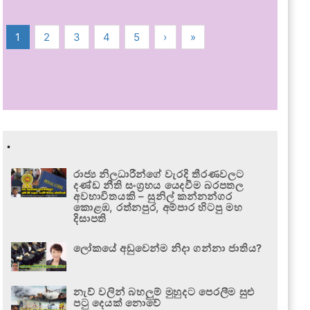
1
2
3
4
5
›
»
.
රාජ්‍ය නිලධාරීන්ගේ වැරදි තීරණවලට
දණ්ඩ නීති සංග්‍රහය යෙදවීම බරපතල
අවභාවිතයකි – සුනිල් කන්නන්ගර
කොළඹ, රත්නපුර, අම්පාර හිටපු මහ
දිසාපති
ලෝකයේ අඩුවෙන්ම නිදා ගන්නා ජාතිය?
නැව් වලින් බහලුම් මුහුදට පෙරලීම සුළු
පටු දෙයක් නොවේ