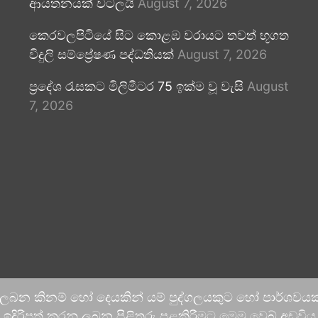
ආයතනයක් වටලයි
August 7, 2026
කෙරවලපිටියේ සිට කොළඹ වරායට තවත් භූගත
විදුලි සම්ප්‍රේෂණ පද්ධතියක්
August 7, 2026
ප්‍රදේශ රැසකට මිලිමීටර 75 ඉක්ම වූ වැසි
August
7, 2026
 ලබන කිනම් හෝ දෙයකින් යම් පුද්ගලයකුට හෝ පාර්ශවයකට
දිරිපත් කරනු ලබන පිළිතුරු පළකිරීමට මෙම වෙබ් අඩවිය ආච