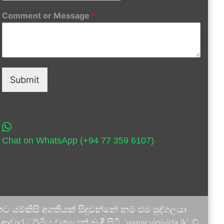
Comment or Message
*
Submit
Chat on WhatsApp (+94 77 359 6107)
 යම්කිසි අගතියක් සිදුවන්නේ නම් එම පුද්ගලයා
ාර ධර්මීය වශයෙන් බැඳී සිටී. 'www.vinivida.lk' ©