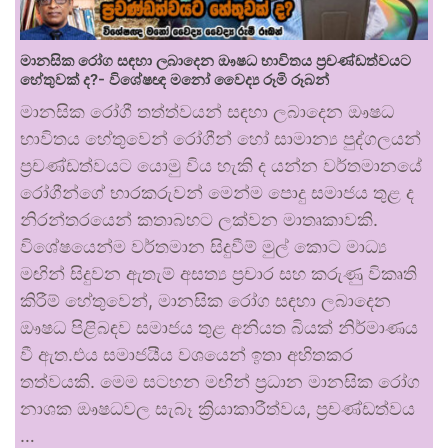
මානසික රෝග සඳහා ලබාදෙන ඖෂධ භාවිතය ප්‍රචණ්ඩත්වයට
හේතුවක් ද?- විශේෂඥ මනෝ වෛද්‍ය රූමි රූබන්
මානසික රෝගී තත්ත්වයන් සඳහා ලබාදෙන ඖෂධ
භාවිතය හේතුවෙන් රෝගීන් හෝ සාමාන්‍ය පුද්ගලයන්
ප්‍රචණ්ඩත්වයට යොමු විය හැකි ද යන්න වර්තමානයේ
රෝගීන්ගේ භාරකරුවන් මෙන්ම පොදු සමාජය තුළ ද
නිරන්තරයෙන් කතාබහට ලක්වන මාතෘකාවකි.
විශේෂයෙන්ම වර්තමාන සිදුවීම් මුල් කොට මාධ්‍ය
මඟින් සිදුවන ඇතැම් අසත්‍ය ප්‍රචාර සහ කරුණු විකෘති
කිරීම් හේතුවෙන්, මානසික රෝග සඳහා ලබාදෙන
ඖෂධ පිළිබඳව සමාජය තුළ අනියත බියක් නිර්මාණය
වී ඇත.එය සමාජයීය වශයෙන් ඉතා අහිතකර
තත්වයකි. මෙම සටහන මඟින් ප්‍රධාන මානසික රෝග
නාශක ඖෂධවල සැබෑ ක්‍රියාකාරීත්වය, ප්‍රචණ්ඩත්වය
…