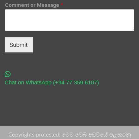
Comment or Message
*
Submit
Chat on WhatsApp (+94 77 359 6107)
Copyrights protected: මෙම වෙබ් අඩවියේ පළකරනු