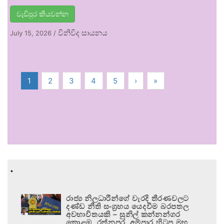
වැඩිපුර කියවන්න
විනිවිද සායනය
July 15, 2026
/
1
2
3
4
5
›
»
.
රාජ්‍ය නිලධාරීන්ගේ වැරදි තීරණවලට
දණ්ඩ නීති සංග්‍රහය යෙදවීම බරපතල
අවභාවිතයකි – සුනිල් කන්නන්ගර
කොළඹ, රත්නපුර, අම්පාර හිටපු මහ