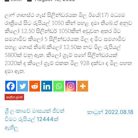
ලාෆ් ගෘහස්ථ ගෑස් සිලින්ඩරයක මිල ඊයේ(17) මධ්‍යම
රාත්‍රීයේ සිට රුපියල් 1050 කින් පහළ දමා තිබේ.ඒ අනුව
කිලෝ 12.50 සිලින්ඩර් 1050කින් අඩුවන අතර ඊට
සමගාමීව කිලෝ 5 සිලින්ඩරයක මිල ද මීට සමගාමීව
පහළ ගොස් තිබේ.කිලෝ 12.50ක නව මිල රුපියල්
5800ක් වනු ඇත. කිලෝ ග්‍රෑම් පහේ සිලින්ඩරයක්
2320ක් ද කිලෝ ග්‍රෑම් එකක මිල 928 දක්වා ද මිල පහත
දමා ඇත.
කාලීන පුවත්
ශ්‍රී ලංකාවේ මාසයක් ජීවත්
කාටූන් 2022.08.18
වීමට රුපියල් 12444ක්
ඇතිලු