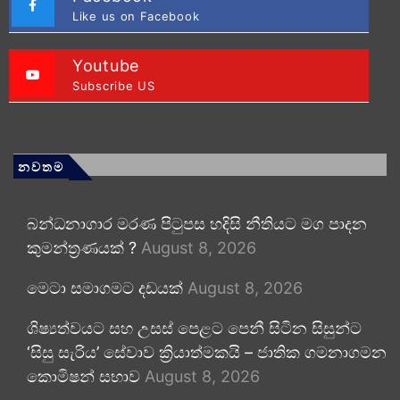
Like us on Facebook
Youtube
Subscribe US
නවතම
බන්ධනාගාර මරණ පිටුපස හදිසි නීතියට මග පාදන
කුමන්ත්‍රණයක් ?
August 8, 2026
මෙටා සමාගමට දඩයක්
August 8, 2026
ශිෂ්‍යත්වයට සහ උසස් පෙළට පෙනී සිටින සිසුන්ට
‘සිසු සැරිය’ සේවාව ක්‍රියාත්මකයි – ජාතික ගමනාගමන
කොමිෂන් සභාව
August 8, 2026