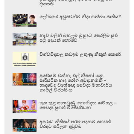
දිසාපති
ලෝකයේ අඩුවෙන්ම නිදා ගන්නා ජාතිය?
නැව් වලින් බහලුම් මුහුදට පෙරලීම සුළු
පටු දෙයක් නොවේ
විශ්වවිද්‍යාල කඩඉම් ලකුණු නිකුත් කෙරේ
ප්‍රවේසම් වන්න; එල් නිනෝ යනු
පාරිසරික හෘද රෝග අවදානමකි –
හෘදවේද විශේෂඥ වෛද්‍ය මහාචාර්ය
නාමල් විජයසිංහ
කුස තුළ සැඟවුණු නොනිදන කම්හල –
වෛද්‍ය සුගත් විජේවර්ධන
අපරාධ නීතියේ පරම පදනම හෙවත්
වරදට සරිලන දඬුවම