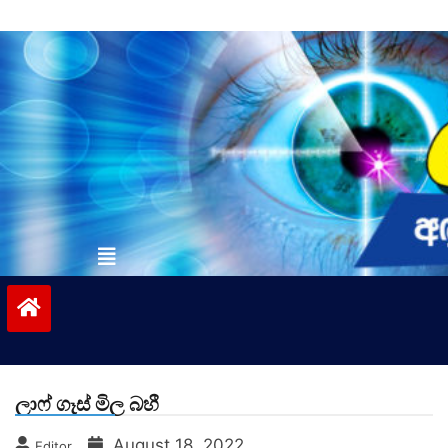
Skip
to
content
vinivida.lk
ලාෆ් ගෑස් මිල බහී
August 18, 2022
Editor