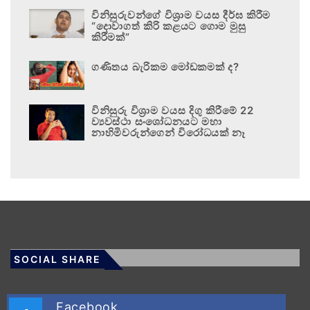
විනිසුරුවන්ගේ විශ්‍රාම වයස දීර්ඝ කිරීම
“දොවාගත් කිරි කළයට ගොම මුසු
කිරීමක්”
ගණිතය බැරිකම මෝඩකමක් ද?
විනිසුරු විශ්‍රාම වයස දිගු කිරීමේ 22
ව්‍යවස්ථා සංශෝධනයට මහා
නාහිමිවරුන්ගෙන් විරෝධයක් නෑ
SOCIAL SHARE
Facebook