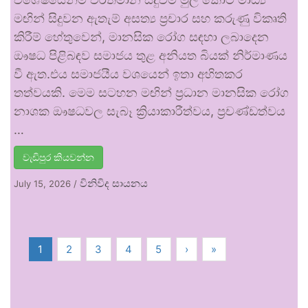
මඟින් සිදුවන ඇතැම් අසත්‍ය ප්‍රචාර සහ කරුණු විකෘති
කිරීම් හේතුවෙන්, මානසික රෝග සඳහා ලබාදෙන
ඖෂධ පිළිබඳව සමාජය තුළ අනියත බියක් නිර්මාණය
වී ඇත.එය සමාජයීය වශයෙන් ඉතා අහිතකර
තත්වයකි. මෙම සටහන මඟින් ප්‍රධාන මානසික රෝග
නාශක ඖෂධවල සැබෑ ක්‍රියාකාරීත්වය, ප්‍රචණ්ඩත්වය
…
වැඩිපුර කියවන්න
විනිවිද සායනය
July 15, 2026
/
1
2
3
4
5
›
»