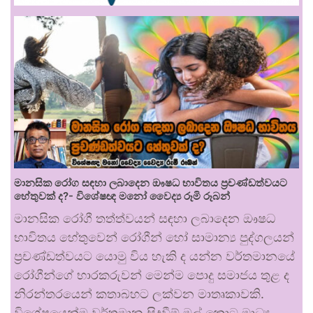
මානසික රෝග සඳහා ලබාදෙන ඖෂධ භාවිතය ප්‍රචණ්ඩත්වයට
හේතුවක් ද?- විශේෂඥ මනෝ වෛද්‍ය රූමි රූබන්
මානසික රෝගී තත්ත්වයන් සඳහා ලබාදෙන ඖෂධ
භාවිතය හේතුවෙන් රෝගීන් හෝ සාමාන්‍ය පුද්ගලයන්
ප්‍රචණ්ඩත්වයට යොමු විය හැකි ද යන්න වර්තමානයේ
රෝගීන්ගේ භාරකරුවන් මෙන්ම පොදු සමාජය තුළ ද
නිරන්තරයෙන් කතාබහට ලක්වන මාතෘකාවකි.
විශේෂයෙන්ම වර්තමාන සිදුවීම් මුල් කොට මාධ්‍ය