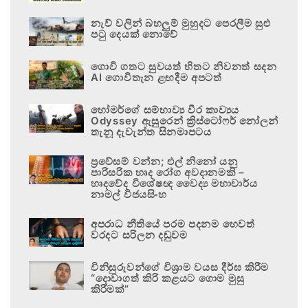
නැව් වලින් බහලුම් මුහුදට පෙරලීම සුළු
පටු දෙයක් නොවේ
ගොවි ගතට සුවයත් හිතට නිවනත් සදන
AI ගොවිතැන ළඟදීම අපටත්
හෝමර්ගේ සම්භාව්‍ය වීර කාව්‍යය
Odyssey ඇසුරෙන් ක්‍රිස්ටෝෆර් නෝලන්
තැනූ දැවැන්ත සිනමාපටය
ප්‍රවේසම් වන්න; එල් නිනෝ යනු
පාරිසරික හෘද රෝග අවදානමකි –
හෘදවේද විශේෂඥ වෛද්‍ය මහාචාර්ය
නාමල් විජයසිංහ
අපරාධ නීතියේ පරම පදනම හෙවත්
වරදට සරිලන දඬුවම
විනිසුරුවන්ගේ විශ්‍රාම වයස දීර්ඝ කිරීම
“දොවාගත් කිරි කළයට ගොම මුසු
කිරීමක්”