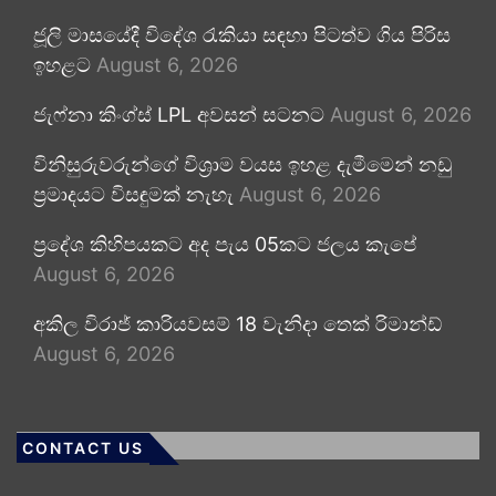
ජූලි මාසයේදී විදේශ රැකියා සඳහා පිටත්ව ගිය පිරිස
ඉහළට
August 6, 2026
ජැෆ්නා කිංග්ස් LPL අවසන් සටනට
August 6, 2026
විනිසුරුවරුන්ගේ විශ්‍රාම වයස ඉහළ දැමීමෙන් නඩු
ප්‍රමාදයට විසඳුමක් නැහැ
August 6, 2026
ප්‍රදේශ කිහිපයකට අද පැය 05කට ජලය කැපේ
August 6, 2026
අකිල විරාජ් කාරියවසම් 18 වැනිදා තෙක් රිමාන්ඩ්
August 6, 2026
CONTACT US