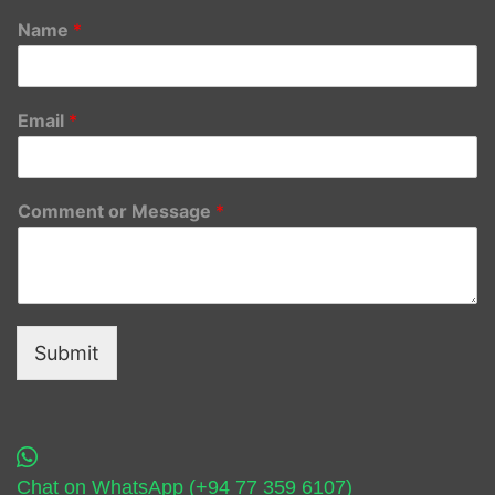
Name
*
Email
*
Comment or Message
*
Submit
Chat on WhatsApp (+94 77 359 6107)