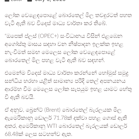
ලෝක වෙළෙඳපොළේ බොරතෙල් මිල තවදුරටත් පහත
වැටී ඇති බව විදෙස් මාධ්‍ය වාර්තා කර තිබේ.
“ඔපෙක් ප්ලස් (OPEC+) සංවිධානය විසින් එළඹෙන
අගෝස්තු මාසය සඳහා වන නිෂ්පාදන ඉලක්ක ඉහළ
නැංවීමත් සමඟ මෙලෙස ලෝක වෙළෙඳපොළේ
බොරතෙල් මිල පහළ වැටී ඇති බව සඳහන්.
එමෙන්ම විදෙස් මාධ්‍ය වාර්තා කරන්නේ හෝමුස් සමුද්‍ර
සන්ධිය හරහා යළිත් සාමාන්‍ය පරිදි තෙල් අපනයනය
ආරම්භ වීම මෙලෙස ලෝක සැපයුම ඉහළ යාමට හේතු
වී ඇති බවයි.
ඒ අනුව, බ්‍රෙන්ට් (Brent) බොරතෙල් බැරලයක මිල
ඇමෙරිකානු ඩොලර් 71.78ක් දක්වා පහළ ගොස් ඇති
අතර, අමෙරිකානු WTI බොරතෙල් බැරලයක් ඩොලර්
68.48ක් ලෙස සටහන්ව ඇත.