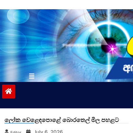
Skip
to
content
vinivida.lk
ලෝක වෙළෙඳපොළේ බොරතෙල් මිල පහළට
July 6, 2026
Editor