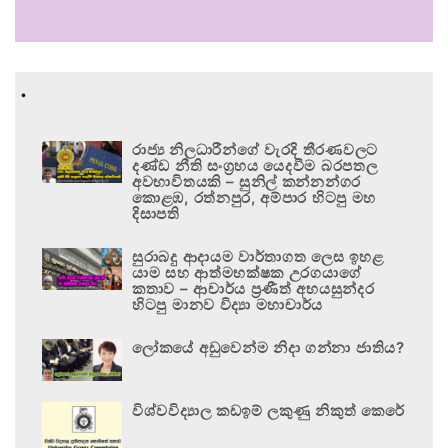
.
රාජ්‍ය නිලධාරීන්ගේ වැරදි තීරණවලට
දණ්ඩ නීති සංග්‍රහය යෙදවීම බරපතල
අවභාවිතයකි – සුනිල් කන්නන්ගර
කොළඹ, රත්නපුර, අම්පාර හිටපු මහ
දිසාපති
සුරාබදු ආදායම වාර්තාගත ලෙස ඉහළ
යාම සහ ආත්මභක්ෂක උරගයාගේ
කතාව – ආචාර්ය ප්‍රණීත් අභයසුන්දර
හිටපු මානව විද්‍යා මහාචාර්ය
ලෝකයේ අඩුවෙන්ම නිදා ගන්නා ජාතිය?
විශ්වවිද්‍යාල කඩඉම් ලකුණු නිකුත් කෙරේ