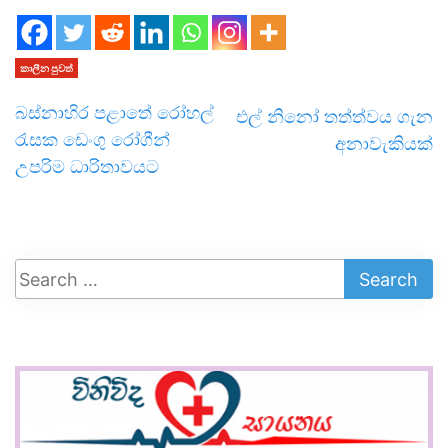
කාලීන පුවත්
බස්නාහිර පළාතේ රෝහල්
එල් නිනෝ තත්ත්වය ගැන
රැසක ඩෙංගු රෝගීන්
අනාවැකියක්
උපරිම ධාරිතාවයට