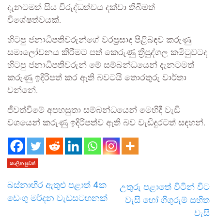
දැනටමත් සිය විරුද්ධත්වය දක්වා තිබීමත්
විශේෂත්වයක්.
හිටපු ජනාධිපතිවරුන්ගේ වරප්‍රසාද පිළිබඳව කරුණු
සමාලෝචනය කිරීමට පත් කෙරුණු ත්‍රිපුද්ගල කමිටුවටද
හිටපු ජනාධිපතිවරුන් මේ සම්බන්ධයෙන් දැනටමත්
කරුණු ඉදිරිපත් කර ඇති බවටයි තොරතුරු වාර්තා
වන්නේ.
ජීවත්වීමේ අපහසුතා සම්බන්ධයෙන් මෙහිදී වැඩි
වශයෙන් කරුණු ඉදිරිපත්ව ඇති බව වැඩිදුරටත් සඳහන්.
කාලීන පුවත්
බස්නාහිර ඇතුළු පළාත් 4ක
උතුරු පළාතේ විටින් විට
ඩෙංගු මර්දන වැඩසටහනක්
වැසි හෝ ගිගුරුම් සහිත
වැසි