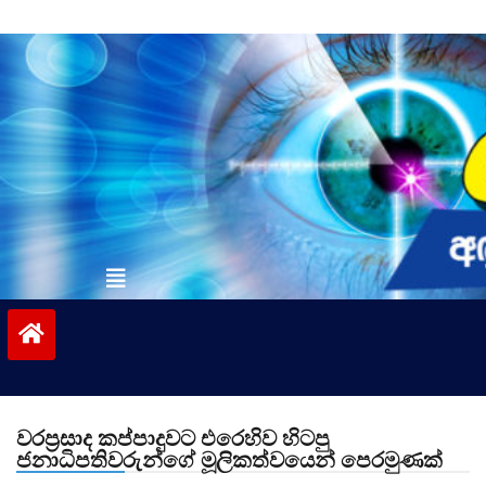
Skip
to
content
vinivida.lk
වරප්‍රසාද කප්පාදුවට එරෙහිව හිටපු
ජනාධිපතිවරුන්‌ගේ මූලිකත්වයෙන් පෙරමුණක්