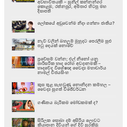
අවභාවිතයකි – සුනිල් කන්නන්ගර
කොළඹ, රත්නපුර, අම්පාර හිටපු මහ
දිසාපති
ලෝකයේ අඩුවෙන්ම නිදා ගන්නා ජාතිය?
නැව් වලින් බහලුම් මුහුදට පෙරලීම සුළු
පටු දෙයක් නොවේ
ප්‍රවේසම් වන්න; එල් නිනෝ යනු
පාරිසරික හෘද රෝග අවදානමකි –
හෘදවේද විශේෂඥ වෛද්‍ය මහාචාර්ය
නාමල් විජයසිංහ
කුස තුළ සැඟවුණු නොනිදන කම්හල –
වෛද්‍ය සුගත් විජේවර්ධන
ගණිතය බැරිකම මෝඩකමක් ද?
සිරිලක සොබා දම් අසිරිය ලොවට
කියාපාන දිවියන් ගේ දිවි සුරකිමු