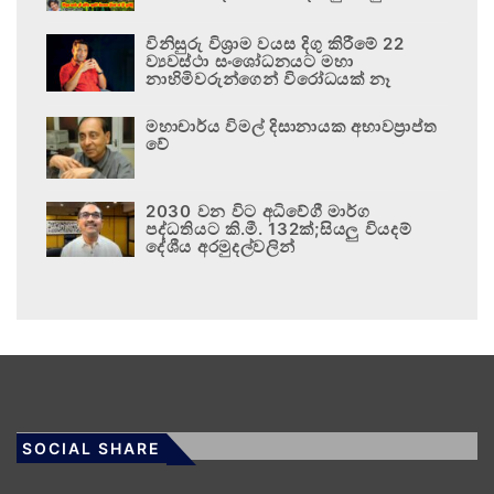
විනිසුරු විශ්‍රාම වයස දිගු කිරීමේ 22
ව්‍යවස්ථා සංශෝධනයට මහා
නාහිමිවරුන්ගෙන් විරෝධයක් නෑ
මහාචාර්ය විමල් දිසානායක අභාවප්‍රාප්ත
වේ
2030 වන විට අධිවේගී මාර්ග
පද්ධතියට කි.මී. 132ක්;සියලු වියදම්
දේශීය අරමුදල්වලින්
SOCIAL SHARE