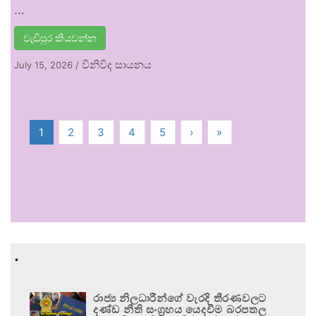
…
වැඩිපුර කියවන්න
විනිවිද සායනය
July 15, 2026
/
1
2
3
4
5
›
»
.
රාජ්‍ය නිලධාරීන්ගේ වැරදි තීරණවලට
දණ්ඩ නීති සංග්‍රහය යෙදවීම බරපතල