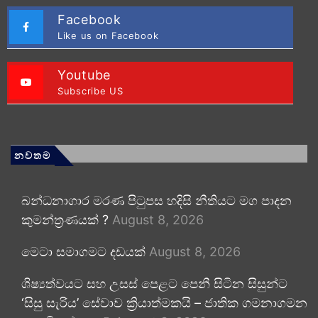
Facebook
Like us on Facebook
Youtube
Subscribe US
නවතම
බන්ධනාගාර මරණ පිටුපස හදිසි නීතියට මග පාදන
කුමන්ත්‍රණයක් ?
August 8, 2026
මෙටා සමාගමට දඩයක්
August 8, 2026
ශිෂ්‍යත්වයට සහ උසස් පෙළට පෙනී සිටින සිසුන්ට
‘සිසු සැරිය’ සේවාව ක්‍රියාත්මකයි – ජාතික ගමනාගමන