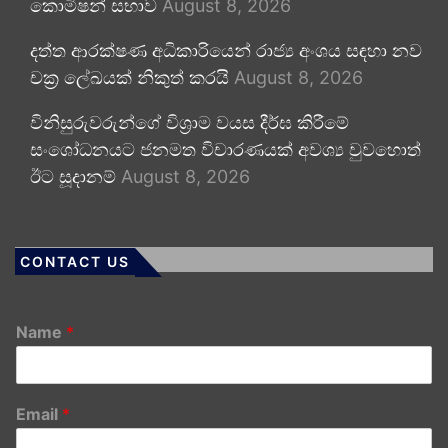
කොමිෂන් සභාව
August 8, 2026
දත්ත ආරක්ෂණ අධිකාරියෙන් රාජ්‍ය අංශය සඳහා නව
චක්‍ර ලේඛයක් නිකුත් කරයි
August 8, 2026
විනිසුරුවරුන්ගේ විශ්‍රාම වයස දීර්ඝ කිරීමේ
සංශෝධනයට ජනමත විචාරණයක් අවශ්‍ය වුවහොත්
ඊට සූදානම්
August 8, 2026
CONTACT US
Name
*
Email
*