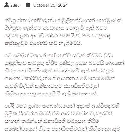
October 20, 2024
Editor
හිටපු ජනාධිපතිවරුන්‌ගේ මූලිකත්වයෙන් පෙරමුණක්
පිහිටුවා ගැනීමට අවධානය යොමු වී ඇති බවට
දේශපාලන ආරංචි මාර්ග පවසයි.ඒ, තම වරප්‍රසාද
කප්පාදුවට එරෙහිව හඬ නැගීමටයි.
මේ සම්බන්ධයෙන් තනි තනිව සටන් කිරීමට වඩා
සාමූහිකව කටයුතු කිරීම ප්‍රතිඵලදායක බවටයි බොහෝ
හිටපු ජනාධිපතිවරුන්ගේ අදහසවී ඇත්තේ.වරලත්
ගණකාධිකාරීවරුන්ගේ ආයතනය මෙහෙයවීමෙන්
පැවති විද්වත් කතිකාවතට ජනාධිපතිවරුන්
කිහිපදෙනෙකු සහභාගී වී ඇති බව සඳහන්.
එහිදී රටේ ප්‍රශ්න සම්බන්ධයෙන් අදහස් දැක්වීමද එහි
මූලික පියවරක් බවයි එම ආරංචි මාර්ග වැඩිදුරටත්
සඳහන් කරන්නේ.ජනාධිපති වරප්‍රසාද කිරීම
සම්බන්ධයෙන් හිටපු ජනාධිපතිවරුන් කිහිපදෙනකුම