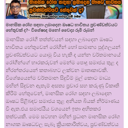
මානසික රෝග සඳහා ලබාදෙන ඖෂධ භාවිතය ප්‍රචණ්ඩත්වයට
හේතුවක් ද?- විශේෂඥ මනෝ වෛද්‍ය රූමි රූබන්
මානසික රෝගී තත්ත්වයන් සඳහා ලබාදෙන ඖෂධ
භාවිතය හේතුවෙන් රෝගීන් හෝ සාමාන්‍ය පුද්ගලයන්
ප්‍රචණ්ඩත්වයට යොමු විය හැකි ද යන්න වර්තමානයේ
රෝගීන්ගේ භාරකරුවන් මෙන්ම පොදු සමාජය තුළ ද
නිරන්තරයෙන් කතාබහට ලක්වන මාතෘකාවකි.
විශේෂයෙන්ම වර්තමාන සිදුවීම් මුල් කොට මාධ්‍ය
මඟින් සිදුවන ඇතැම් අසත්‍ය ප්‍රචාර සහ කරුණු විකෘති
කිරීම් හේතුවෙන්, මානසික රෝග සඳහා ලබාදෙන
ඖෂධ පිළිබඳව සමාජය තුළ අනියත බියක් නිර්මාණය
වී ඇත.එය සමාජයීය වශයෙන් ඉතා අහිතකර
තත්වයකි. මෙම සටහන මඟින් ප්‍රධාන මානසික රෝග
නාශක ඖෂධවල සැබෑ ක්‍රියාකාරීත්වය, ප්‍රචණ්ඩත්වය