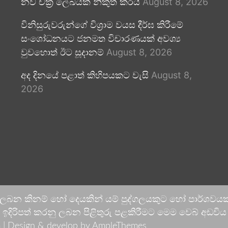
නව චක්‍ර ලේඛයක් නිකුත් කරයි
August 8, 2026
විනිසුරුවරුන්ගේ විශ්‍රාම වයස දීර්ඝ කිරීමේ
සංශෝධනයට ජනමත විචාරණයක් අවශ්‍ය
වුවහොත් ඊට සූදානම්
August 8, 2026
අද දිනයේ පළාත් කිහිපයකට වැසි
August 8,
2026
 ලබන කිනම් හෝ දෙයකින් යම් පුද්ගලයකුට හෝ පාර්ශවයකට
දිරිපත් කරනු ලබන පිළිතුරු පළකිරීමට මෙම වෙබ් අඩවිය ආච
 |
Design & develop by AmpleThemes