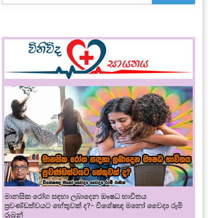
මානසික රෝග සඳහා ලබාදෙන ඖෂධ භාවිතය
ප්‍රචණ්ඩත්වයට හේතුවක් ද?- විශේෂඥ මනෝ වෛද්‍ය රූමි
රූබන්