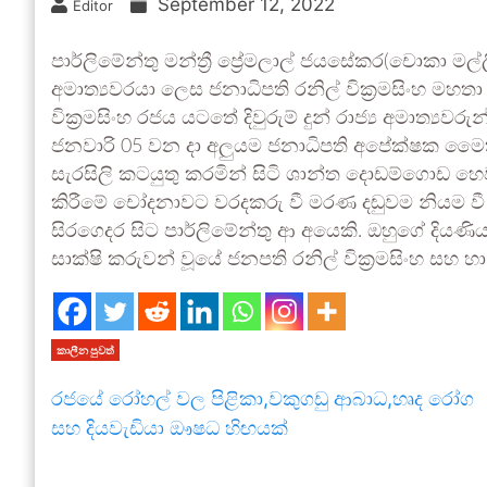
September 12, 2022
Editor
පාර්ලිමේන්තු මන්ත්‍රී ප්‍රේමලාල් ජයසේකර(චොකා මල්
අමාත්‍යවරයා ලෙස ජනාධිපති රනිල් වික්‍රමසිංහ මහතා ඉ
වික්‍රමසිංහ රජය යටතේ දිවුරුම් දුන් රාජ්‍ය අමාත්‍ය
ජනවාරි 05 වන දා අලුයම ජනාධිපති අපේක්ෂක මෛත
සැරසිලි කටයුතු කරමින් සිටි ශාන්ත දොඩම්ගොඩ හෙ
කිරීමේ චෝදනාවට වරදකරු වී මරණ දඬුවම නියම වී .
සිරගෙදර සිට පාර්ලිමේන්තු ආ අයෙකි. ඔහුගේ දියණ
සාක්ෂි කරුවන් වූයේ ජනපති රනිල් වික්‍රමසිංහ සහ 
කාලීන පුවත්
රජයේ රෝහල් වල පිළිකා,වකුගඩු ආබාධ,හෘද රෝග
සහ දියවැඩියා ඖෂධ හිඟයක්