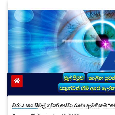
Skip
to
content
vinivida.lk
මුල් පිටුව
කාලීන පුවත
සතුන්ටත් හිමි අපේ ලෝ
වරාය සහ සිවිල් ගුවන් සේවා රාජ්‍ය ඇමතිකම “