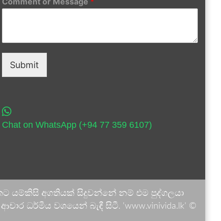
Comment or Message
*
Submit
Chat on WhatsApp (+94 77 359 6107)
 යම්කිසි අගතියක් සිදුවන්නේ නම් එම පුද්ගලයා
ාර ධර්මීය වශයෙන් බැඳී සිටී. 'www.vinivida.lk' ©