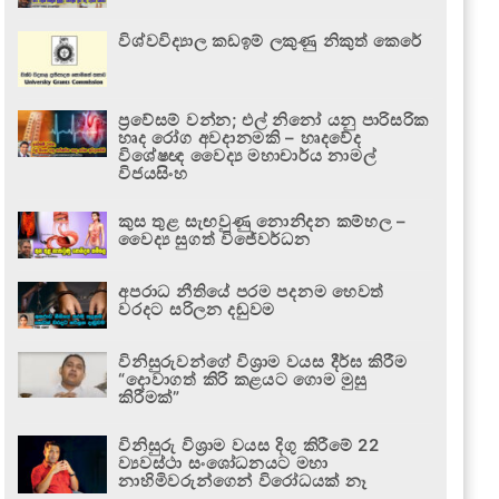
විශ්වවිද්‍යාල කඩඉම් ලකුණු නිකුත් කෙරේ
ප්‍රවේසම් වන්න; එල් නිනෝ යනු පාරිසරික
හෘද රෝග අවදානමකි – හෘදවේද
විශේෂඥ වෛද්‍ය මහාචාර්ය නාමල්
විජයසිංහ
කුස තුළ සැඟවුණු නොනිදන කම්හල –
වෛද්‍ය සුගත් විජේවර්ධන
අපරාධ නීතියේ පරම පදනම හෙවත්
වරදට සරිලන දඬුවම
විනිසුරුවන්ගේ විශ්‍රාම වයස දීර්ඝ කිරීම
“දොවාගත් කිරි කළයට ගොම මුසු
කිරීමක්”
විනිසුරු විශ්‍රාම වයස දිගු කිරීමේ 22
ව්‍යවස්ථා සංශෝධනයට මහා
නාහිමිවරුන්ගෙන් විරෝධයක් නෑ