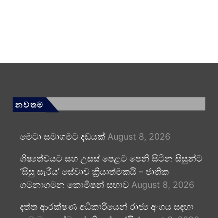
නවතම
මෙටා සමාගමට දඩයක්
August 8, 2026
ශිෂ්‍යත්වයට සහ උසස් පෙළට පෙනී සිටින සිසුන්ට
‘සිසු සැරිය’ සේවාව ක්‍රියාත්මකයි – ජාතික
ගමනාගමන කොමිෂන් සභාව
August 8, 2026
දත්ත ආරක්ෂණ අධිකාරියෙන් රාජ්‍ය අංශය සඳහා