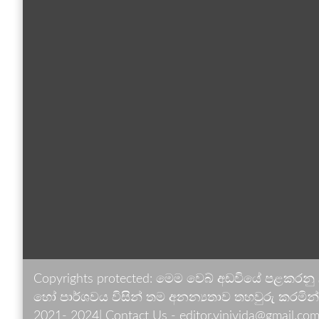
Copyrights protected: මෙම වෙබ් අඩවියේ පළකරනු
හෝ පාර්ශවය විසින් තම අනන්‍යතාව තහවුරු කරමින් ඉ
2021- 2024| Contact Us - editor.vinivida@gmail.com