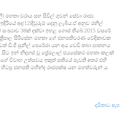
ලී) මහතා වරාය සහ සිවිල් ගුවන් සේවා රාජ්‍ය
දිරියේ අද(12)දිවුරුම් දෙනු ලැබීය.ඒ අනුව රනිල්
වරුන් සංඛ්‍යාව 38ක් දක්වා ඉහළ ගොස් තිබේ.2015 වසරේ
්‍රීපාල සිරිසේන මහතා ගේ ජනපතිවරණ වේදිකාවක
වත් ඩී.ජී සුනිල් පෙරේරා යන අය වෙඩි තබා ඝාතනය
සිට ඉන් නිදහස් වූ ප්‍රේමලාල් ජයසේකර මහතා කලක්
ියගේ විවාහ උත්සවය ඉකුත් සතියේ පැවති අතර එහි
හා හිටපු ජනපති මහින්ද රාජපක්ෂ යන මහත්වරුන් ය.
දමිතාට ඇප