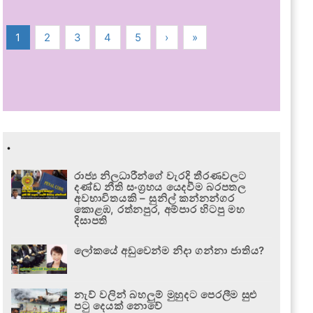
1
2
3
4
5
›
»
.
රාජ්‍ය නිලධාරීන්ගේ වැරදි තීරණවලට
දණ්ඩ නීති සංග්‍රහය යෙදවීම බරපතල
අවභාවිතයකි – සුනිල් කන්නන්ගර
කොළඹ, රත්නපුර, අම්පාර හිටපු මහ
දිසාපති
ලෝකයේ අඩුවෙන්ම නිදා ගන්නා ජාතිය?
නැව් වලින් බහලුම් මුහුදට පෙරලීම සුළු
පටු දෙයක් නොවේ