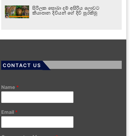
සිරිලක සොබා දම් අසිරිය ලොවට
කියාපාන දිවියන් ගේ දිවි සුරකිමු
CONTACT US
Name
*
Email
*