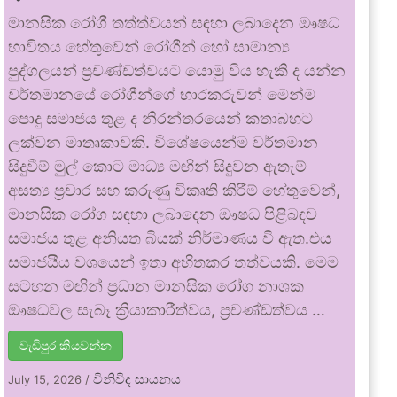
මානසික රෝගී තත්ත්වයන් සඳහා ලබාදෙන ඖෂධ
භාවිතය හේතුවෙන් රෝගීන් හෝ සාමාන්‍ය
පුද්ගලයන් ප්‍රචණ්ඩත්වයට යොමු විය හැකි ද යන්න
වර්තමානයේ රෝගීන්ගේ භාරකරුවන් මෙන්ම
පොදු සමාජය තුළ ද නිරන්තරයෙන් කතාබහට
ලක්වන මාතෘකාවකි. විශේෂයෙන්ම වර්තමාන
සිදුවීම් මුල් කොට මාධ්‍ය මඟින් සිදුවන ඇතැම්
අසත්‍ය ප්‍රචාර සහ කරුණු විකෘති කිරීම් හේතුවෙන්,
මානසික රෝග සඳහා ලබාදෙන ඖෂධ පිළිබඳව
සමාජය තුළ අනියත බියක් නිර්මාණය වී ඇත.එය
සමාජයීය වශයෙන් ඉතා අහිතකර තත්වයකි. මෙම
සටහන මඟින් ප්‍රධාන මානසික රෝග නාශක
ඖෂධවල සැබෑ ක්‍රියාකාරීත්වය, ප්‍රචණ්ඩත්වය …
වැඩිපුර කියවන්න
විනිවිද සායනය
July 15, 2026
/