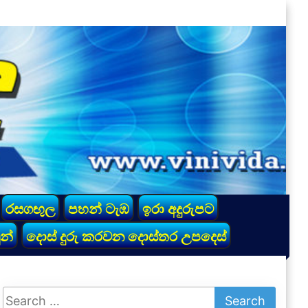
රසගඟුල
පහන් ටැඹ
ඉරා අදුරුපට
න්
දොස් දුරු කරවන දොස්තර උපදෙස්