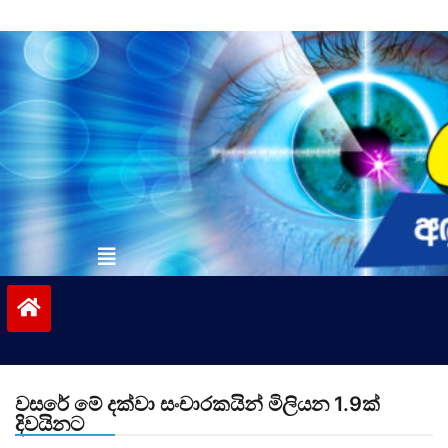
Skip
to
content
vinivida.lk
වසරේ මේ දක්වා සංචාරකයින් මිලියන 1.9ක්
දිවයිනට