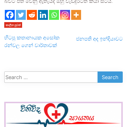
බවට පත් වෙනු ඇතැයිද ඔහු වැඩිදුරටත් කියා සිටියි.
කාලීන පුවත්
හිටපු කතානායක අසෝක
ජනපති අද ඉන්දියාවට
රන්වල ගෙන් වාර්තාවක්