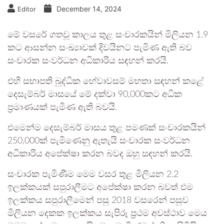
December 14, 2024
Editor
මේ වසරේ ගතවූ කාලය තුළ සංචාරකයින් මිලියන 1.9
කට ආසන්න සංඛ්‍යාවක් දිවයිනට පැමිණ ඇති බව
සංචාරක සංවර්ධන අධිකාරිය සඳහන් කරයි.
එහි සභාපති බුද්ධික හේවාවසම් මහතා සඳහන් කළේ
දෙසැම්බර් මාසයේ මේ දක්වා 90,000කට අධික
ප්‍රමාණයක් පැමිණ ඇති බවයි.
එමෙන්ම දෙසැම්බර් මාසය තුළ පමණක් සංචාරකයින්
250,000ක් පැමිණෙනු ඇතැයි සංචාරක සංවර්ධන
අධිකාරිය අපේක්ෂා කරන බවද ඔහු සඳහන් කරයි.
සංචාරක පැමිණීම මෙම වසර තුළ මිලියන 2.2
ඉලක්කයක් සපුරාලීමට අපේක්ෂා කරන බවත් එම
ඉලක්කය සපුරාලීමෙන් පසු 2018 වසරෙන් පසුව
මිලියන දෙකක ඉලක්කය සැපිරූ ප්‍රථම අවස්ථාව මෙය