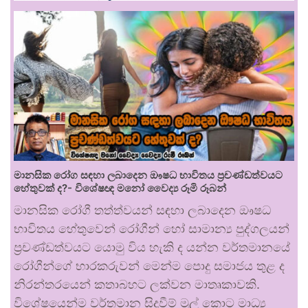
මානසික රෝග සඳහා ලබාදෙන ඖෂධ භාවිතය ප්‍රචණ්ඩත්වයට
හේතුවක් ද?- විශේෂඥ මනෝ වෛද්‍ය රූමි රූබන්
මානසික රෝගී තත්ත්වයන් සඳහා ලබාදෙන ඖෂධ
භාවිතය හේතුවෙන් රෝගීන් හෝ සාමාන්‍ය පුද්ගලයන්
ප්‍රචණ්ඩත්වයට යොමු විය හැකි ද යන්න වර්තමානයේ
රෝගීන්ගේ භාරකරුවන් මෙන්ම පොදු සමාජය තුළ ද
නිරන්තරයෙන් කතාබහට ලක්වන මාතෘකාවකි.
විශේෂයෙන්ම වර්තමාන සිදුවීම් මුල් කොට මාධ්‍ය