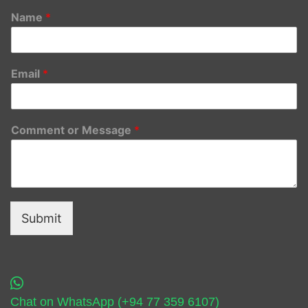
Name
*
Email
*
Comment or Message
*
Submit
Chat on WhatsApp (+94 77 359 6107)