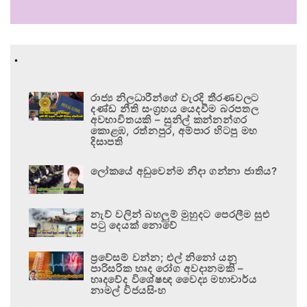
.
රාජ්‍ය නිලධාරීන්ගේ වැරදි තීරණවලට
දණ්ඩ නීති සංග්‍රහය යෙදවීම බරපතල
අවභාවිතයකි – සුනිල් කන්නන්ගර
කොළඹ, රත්නපුර, අම්පාර හිටපු මහ
දිසාපති
ලෝකයේ අඩුවෙන්ම නිදා ගන්නා ජාතිය?
නැව් වලින් බහලුම් මුහුදට පෙරලීම සුළු
පටු දෙයක් නොවේ
ප්‍රවේසම් වන්න; එල් නිනෝ යනු
පාරිසරික හෘද රෝග අවදානමකි –
හෘදවේද විශේෂඥ වෛද්‍ය මහාචාර්ය
නාමල් විජයසිංහ