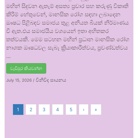
මඟින් සිදුවන ඇතැම් අසත්‍ය ප්‍රචාර සහ කරුණු විකෘති
කිරීම් හේතුවෙන්, මානසික රෝග සඳහා ලබාදෙන
ඖෂධ පිළිබඳව සමාජය තුළ අනියත බියක් නිර්මාණය
වී ඇත.එය සමාජයීය වශයෙන් ඉතා අහිතකර
තත්වයකි. මෙම සටහන මඟින් ප්‍රධාන මානසික රෝග
නාශක ඖෂධවල සැබෑ ක්‍රියාකාරීත්වය, ප්‍රචණ්ඩත්වය
…
වැඩිපුර කියවන්න
විනිවිද සායනය
July 15, 2026
/
1
2
3
4
5
›
»