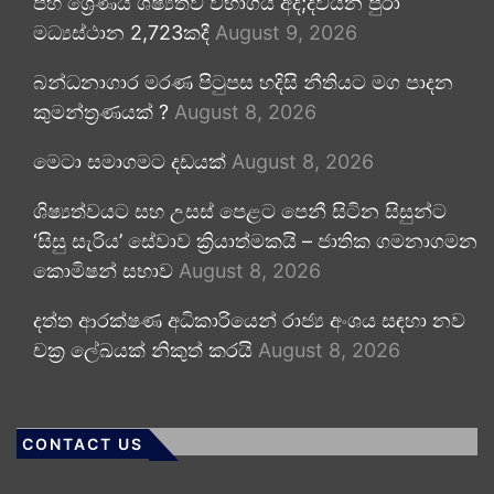
පහ ශ්‍රේණිය ශිෂ්‍යත්ව විභාගය අද;දිවයින පුරා
මධ්‍යස්ථාන 2,723කදී
August 9, 2026
බන්ධනාගාර මරණ පිටුපස හදිසි නීතියට මග පාදන
කුමන්ත්‍රණයක් ?
August 8, 2026
මෙටා සමාගමට දඩයක්
August 8, 2026
ශිෂ්‍යත්වයට සහ උසස් පෙළට පෙනී සිටින සිසුන්ට
‘සිසු සැරිය’ සේවාව ක්‍රියාත්මකයි – ජාතික ගමනාගමන
කොමිෂන් සභාව
August 8, 2026
දත්ත ආරක්ෂණ අධිකාරියෙන් රාජ්‍ය අංශය සඳහා නව
චක්‍ර ලේඛයක් නිකුත් කරයි
August 8, 2026
CONTACT US