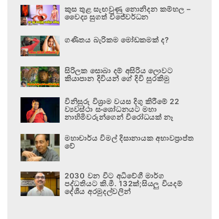
කුස තුළ සැඟවුණු නොනිදන කම්හල –
වෛද්‍ය සුගත් විජේවර්ධන
ගණිතය බැරිකම මෝඩකමක් ද?
සිරිලක සොබා දම් අසිරිය ලොවට
කියාපාන දිවියන් ගේ දිවි සුරකිමු
විනිසුරු විශ්‍රාම වයස දිගු කිරීමේ 22
ව්‍යවස්ථා සංශෝධනයට මහා
නාහිමිවරුන්ගෙන් විරෝධයක් නෑ
මහාචාර්ය විමල් දිසානායක අභාවප්‍රාප්ත
වේ
2030 වන විට අධිවේගී මාර්ග
පද්ධතියට කි.මී. 132ක්;සියලු වියදම්
දේශීය අරමුදල්වලින්