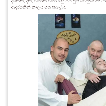
දිනෙන්, දින, වසරින් වසර ඔහු සිය පුතු වෙනුවෙන් ය
ආදරයකින් කාලය ගත කළේය.