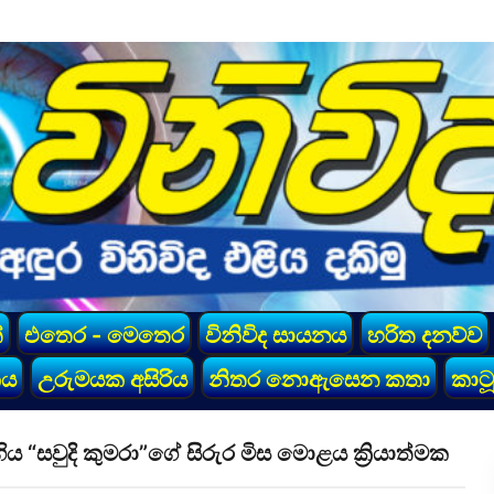
්
එතෙර - මෙතෙර
විනිවිද සායනය
හරිත දනව්ව
කය
උරුමයක අසිරිය
නිතර නොඇසෙන කතා
කාටූ
ිය “සවුදි කුමරා”ගේ සිරුර මිස මොළය ක්‍රියාත්මක