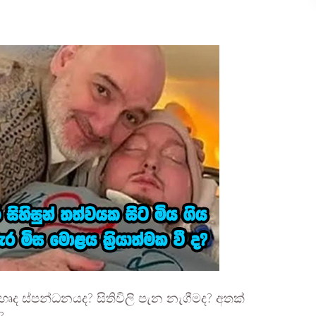
ෘද ස්පන්ධනයද? සිතිවිලි පැන නැගීමද? අතක්