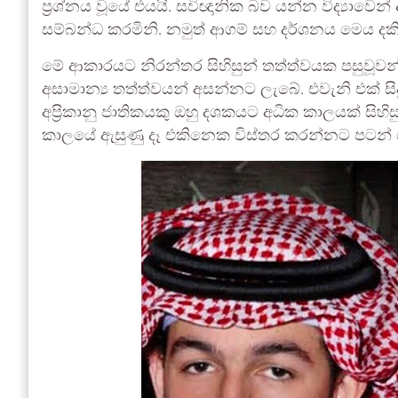
ප්‍රශ්නය වූයේ එයයි. සවිඥානික බව යන්න විද්‍යාවෙ
සම්බන්ධ කරමිනි. නමුත් ආගම් සහ දර්ශනය මෙය ද
මේ ආකාරයට නිරන්තර සිහිසුන් තත්ත්වයක පසුවූවන් 
අසාමාන්‍ය තත්ත්වයන් අසන්නට ලැබේ. එවැනි එක් සි
අප්‍රිකානු ජාතිකයකු ඔහු දශකයට අධික කාලයක් සිහිසු
කාලයේ ඇසුණු දෑ එකිනෙක විස්තර කරන්නට පටන් 