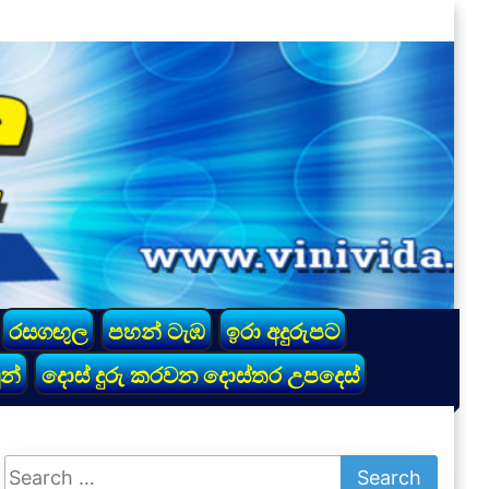
රසගඟුල
පහන් ටැඹ
ඉරා අදුරුපට
න්
දොස් දුරු කරවන දොස්තර උපදෙස්