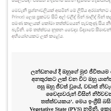
සෙලවීමද? එසේත් නැත්නම් සිහින දැකීමේ හැකියාවද
මෙවැනි ප්‍රශ්නාවලියක් අසමින් මේ ලිපිය අරඹන්නට හ
Prince) ලෙස ප්‍රකටව සිටි අල්-වලීද් බින් ඛාලිද් බින්
පමණ කාලයක් කෝමා තත්ත්වයෙන් පැවතුණු සිය නිස
බැවිනි. මේ තත්ත්වය නූතන වෛද්‍ය විද්‍යාවේ සීමා
අභියෝගයකට ලක් කළේය.
ලන්ඩනයේ දී ඔහුගේ මුළු ජීවිතය
අනතුරකට ලක් වන විට ඔහු යාන්තම්
පසු ඔහු ජීවත් වූයේ, වඩාත් නි
වෛද්‍යවරුන් විසින් නිර්වච
තත්ත්වයකය’. මෙය ඉංග්‍රීසි බ
Vegetative State (PVS) නමිනි. ක