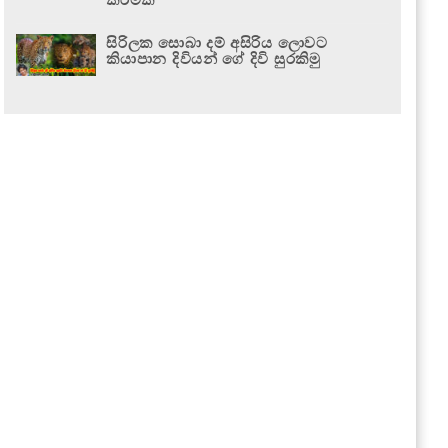
සිරිලක සොබා දම් අසිරිය ලොවට
කියාපාන දිවියන් ගේ දිවි සුරකිමු