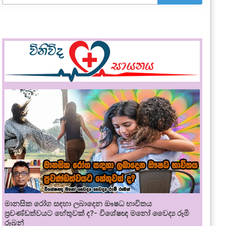
මානසික රෝග සඳහා ලබාදෙන ඖෂධ භාවිතය
ප්‍රචණ්ඩත්වයට හේතුවක් ද?- විශේෂඥ මනෝ වෛද්‍ය රූමි
රූබන්