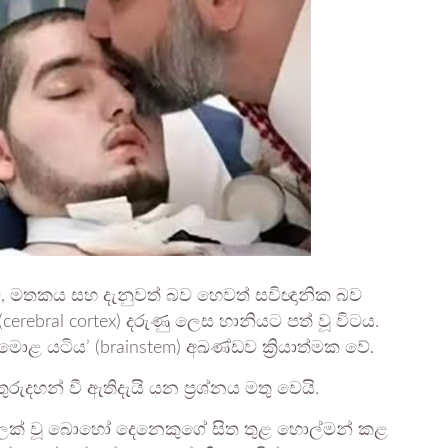
ීම, මතකය සහ දැනුවත් බව හෙවත් සවිඥානික බව
rebral cortex) දරුණු ලෙස හානියට පත් වූ විටය.
 යටිය’ (brainstem) අඛණ්ඩව ක්‍රියාත්මක වේ.
රුදහන් වී ඇතිදැයි යන ප්‍රශ්නය මතු වෙයි.
 ලක් වූ බොහෝ දෙනෙකුගේ සිත තුළ හොල්මන් කළ