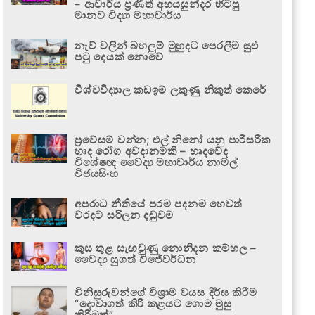
– ආචාර්ය ප්‍රණීත් අභයසුන්දර හිටපු
මානව විද්‍යා මහාචාර්ය
නැව් වලින් බහලුම් මුහුදට පෙරලීම සුළු
පටු දෙයක් නොවේ
විශ්වවිද්‍යාල කඩඉම් ලකුණු නිකුත් කෙරේ
ප්‍රවේසම් වන්න; එල් නිනෝ යනු පාරිසරික
හෘද රෝග අවදානමකි – හෘදවේද
විශේෂඥ වෛද්‍ය මහාචාර්ය නාමල්
විජයසිංහ
අපරාධ නීතියේ පරම පදනම හෙවත්
වරදට සරිලන දඬුවම
කුස තුළ සැඟවුණු නොනිදන කම්හල –
වෛද්‍ය සුගත් විජේවර්ධන
විනිසුරුවන්ගේ විශ්‍රාම වයස දීර්ඝ කිරීම
“දොවාගත් කිරි කළයට ගොම මුසු
කිරීමක්”