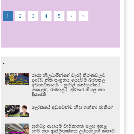
1
2
3
4
5
›
»
.
රාජ්‍ය නිලධාරීන්ගේ වැරදි තීරණවලට
දණ්ඩ නීති සංග්‍රහය යෙදවීම බරපතල
අවභාවිතයකි – සුනිල් කන්නන්ගර
කොළඹ, රත්නපුර, අම්පාර හිටපු මහ
දිසාපති
ලෝකයේ අඩුවෙන්ම නිදා ගන්නා ජාතිය?
සුරාබදු ආදායම වාර්තාගත ලෙස ඉහළ
යාම සහ ආත්මභක්ෂක උරගයාගේ කතාව