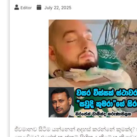
July 22, 2025
Editor
ජීවමානව සිටීම යන්නෙන් අදහස් කරන්නේ කුමක්ද? හ