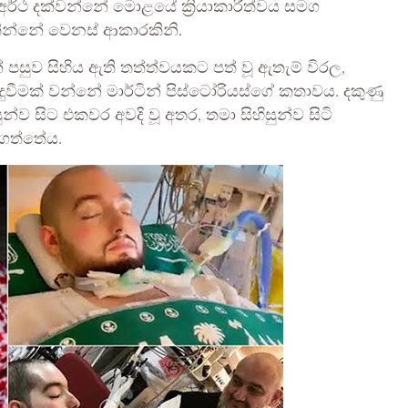
න් අර්ථ දක්වන්නේ මොළයේ ක්‍රියාකාරීත්වය සමග
කින්නේ වෙනස් ආකාරකිනි.
පසුව සිහිය ඇති තත්ත්වයකට පත් වූ ඇතැම් විරල,
දුවීමක් වන්නේ මාර්ටින් පිස්ටෝරියස්ගේ කතාවය. දකුණු
න්ව සිට එකවර අවදි වූ අතර, තමා සිහිසුන්ව සිටි
ගත්තේය.