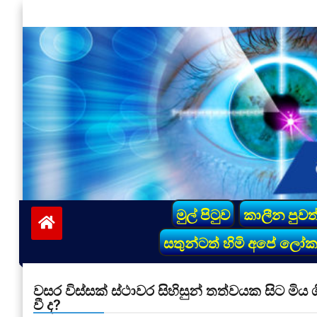
Skip
to
content
vinivida.lk
මුල් පිටුව
කාලීන පුවත
සතුන්ටත් හිමි අපේ ලෝ
වසර විස්සක් ස්ථාවර සිහිසුන් තත්වයක සිට මිය ග
වී ද?