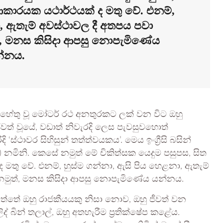
කාරයක යථාර්ථයක් ද මතු වේ. එනම්,
, ඇතැම් අවස්ථාවල දී අතපය පවා
, මනස කිසිදා ආපසු නොපැමිණේය
්නය.
 හේතු වූ මෝටර් රථ අනතුරකට ලක් වන විට ඔහු
 ජීවත් වූයේ, වඩාත් නිවැරදි ලෙස පැවසුවහොත්
ස්ථාවර සිහිසුන් තත්ත්වයකය’. මෙය ඉංග්‍රීසි බසින්
S) නමිනි. කෙසේ නමුත් මේ චිකිත්සක යෙදුම පසුපස, සිත
තු වේ. එනම්, හුස්ම ගන්නා, ඇසි පිය හෙළනා, ඇතැම්
නමුත්, මනස කිසිදා ආපසු නොපැමිණේය යන්නය.
ත්තේ ඔහු රාජකීයයකු නිසා නොව, ඔහු ජීවත් වන
ලිද් බින් තලාල්, ඔහු අතහැරීම ප්‍රතික්ෂේප කළේය.