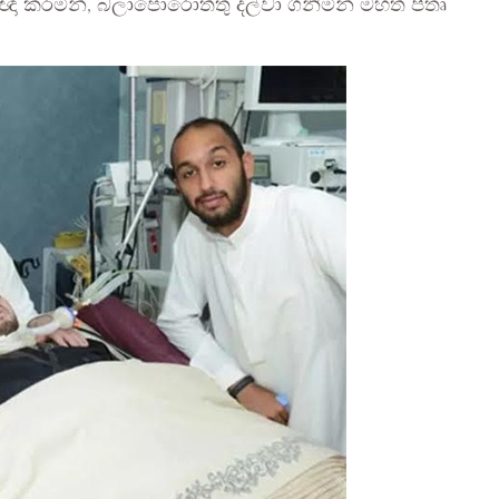
ාඥා කරමින්, බලාපොරොත්තු දල්වා ගනිමින් මහත් පීතෘ