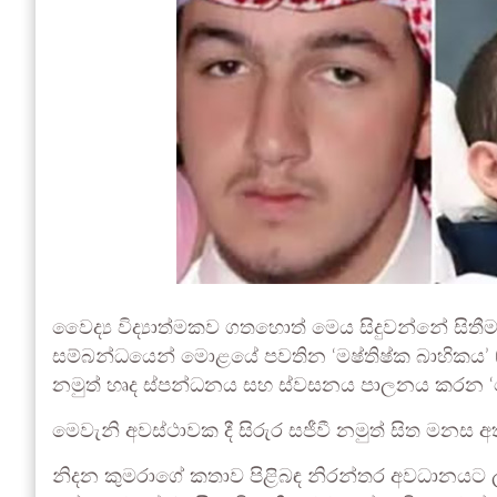
වෛද්‍ය විද්‍යාත්මකව ගතහොත් මෙය සිදුවන්නේ සිත
සම්බන්ධයෙන් මොළයේ පවතින ‘මෂ්තිෂ්ක බාහිකය’ (ce
නමුත් හෘද ස්පන්ධනය සහ ස්වසනය පාලනය කරන ‘මොළ
මෙවැනි අවස්ථාවක දී සිරුර සජීවී නමුත් සිත මනස අතු
නිදන කුමරාගේ කතාව පිළිබඳ නිරන්තර අවධානයට