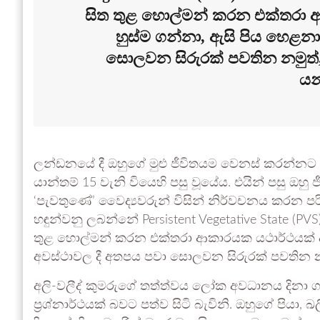
සිත තුළ හොල්මන් කරන එක්තරා ආ
හුස්ම ගන්නා, ඇසි පිය හෙළනා
සොලවන සිරුරක් පවතින නමුත්
යන
ලන්ඩනයේ දී ඔහුගේ මුළු ජීවිතයම වෙනස් කරන්නට
යාන්තම් 15 වැනි වියෙහි පසු වූයේය. එයින් පසු ඔහු
‘පැවතුණේ’ වෛද්‍යවරුන් විසින් නිර්වචනය කරන පරිදි ‘
හඳුන්වනු ලබන්නේ Persistent Vegetative State (PV
තුළ හොල්මන් කරන එක්තරා ආකාරයක යථාර්ථයක් ද ම
අවස්ථාවල දී අතපය පවා සොලවන සිරුරක් පවතින 
අලි-වලීද් කුමරුගේ තත්ත්වය ලෝක අවධානය දිනා ග
ප්‍රශ්නාර්ථයක් බවට පත්ව සිටි බැවිනි. ඔහුගේ පියා, ඛ