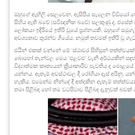
ඔහුගේ ඇඟිලි සෙලවෙන, ඇසිපිය සැලෙන වීඩියෝ කො
සිහිය ඇති බවේ (සවිඥානික බවේ) සලකුණු ද, එසේත් නැත්
ලෝකයා ඉදිරියේ ඉතිරි වූයේ ප්‍රශ්නයකි. ඔහුගේ සමුග
අවශ්‍යතාව තුරන්ව ගියේය. නමුත් තවමත් ඉතිරි වූ 
එයින් එකක් වන්නේ මේ ‘ස්ථාවර සිහිසුන් තත්ත්වයක්’ 
බොහෝ තැන්වල මෙය ‘එළවළු’ වැනි අර්ථයකින් සඳ
විද්‍යාත්මක කෘත්‍යයන් ක්‍රියාකාරීව පැවතිය ද මොළයේ
යන්නය. ඇතැම් අවස්ථාවල දී රෝගියා දෑස් අරිනු, යන
හැකිය. එමෙන්ම නින්දේ දී අත්දකින ඇතැම් තත්ත්වයන්
තමා පිළිබඳ හෝ තම වටපිටාව පිළිබඳ දැනුවත් බවක