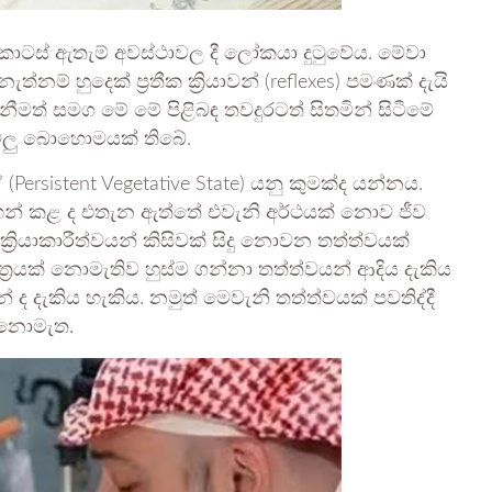
ටස් ඇතැම් අවස්ථාවල දී ලෝකයා දුටුවේය. මේවා
නම් හුදෙක් ප්‍රතීක ක්‍රියාවන් (reflexes) පමණක් දැයි
ැනීමත් සමග මේ මේ පිළිබඳ තවදුරටත් සිතමින් සිටීමේ
ගැටලු බොහොමයක් තිබේ.
(Persistent Vegetative State) යනු කුමක්ද යන්නය.
හන් කළ ද එතැන ඇත්තේ එවැනි අර්ථයක් නොව ජීව
 ක්‍රියාකාරීත්වයන් කිසිවක් සිදු නොවන තත්ත්වයක්
්ත්‍රයක් නොමැතිව හුස්ම ගන්නා තත්ත්වයන් ආදිය දැකිය
 ද දැකිය හැකිය. නමුත් මෙවැනි තත්ත්වයක් පවතිද්දී
් නොමැත.