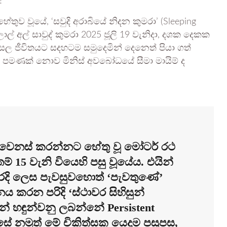
?
ේතුව වූයේ, ‘සවුදි අරාබියේ නිදන කුමරා’ (Sleeping
 තලාල් අල් සාවුද් කුමරා 2025 ජූලි 19 වැනිදා, දශක දෙකක
ල ජීවිතයට සදහටම සමුදෙමින් දෙනෙත් පියා ගත්
වන් පමණක් නොව මිනිස් අවබෝධයේ සීමා මායිම් ද
ම වෙනස් කරන්නට හේතු වූ මෝටර් රථ
 15 වැනි වියෙහි පසු වූයේය. එයින්
වැරදි ලෙස පැවසුවහොත් ‘පැවතුණේ’
නය කරන පරිදි ‘ස්ථාවර සිහිසුන්
සින් හඳුන්වනු ලබන්නේ Persistent
ෙසේ නමුත් මේ චිකිත්සක යෙදුම පසුපස,