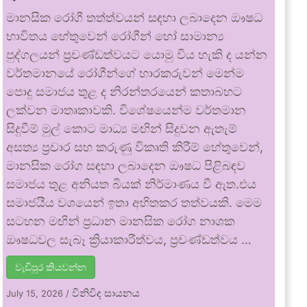
මානසික රෝගී තත්ත්වයන් සඳහා ලබාදෙන ඖෂධ
භාවිතය හේතුවෙන් රෝගීන් හෝ සාමාන්‍ය
පුද්ගලයන් ප්‍රචණ්ඩත්වයට යොමු විය හැකි ද යන්න
වර්තමානයේ රෝගීන්ගේ භාරකරුවන් මෙන්ම
පොදු සමාජය තුළ ද නිරන්තරයෙන් කතාබහට
ලක්වන මාතෘකාවකි. විශේෂයෙන්ම වර්තමාන
සිදුවීම් මුල් කොට මාධ්‍ය මඟින් සිදුවන ඇතැම්
අසත්‍ය ප්‍රචාර සහ කරුණු විකෘති කිරීම් හේතුවෙන්,
මානසික රෝග සඳහා ලබාදෙන ඖෂධ පිළිබඳව
සමාජය තුළ අනියත බියක් නිර්මාණය වී ඇත.එය
සමාජයීය වශයෙන් ඉතා අහිතකර තත්වයකි. මෙම
සටහන මඟින් ප්‍රධාන මානසික රෝග නාශක
ඖෂධවල සැබෑ ක්‍රියාකාරීත්වය, ප්‍රචණ්ඩත්වය …
වැඩිපුර කියවන්න
විනිවිද සායනය
July 15, 2026
/