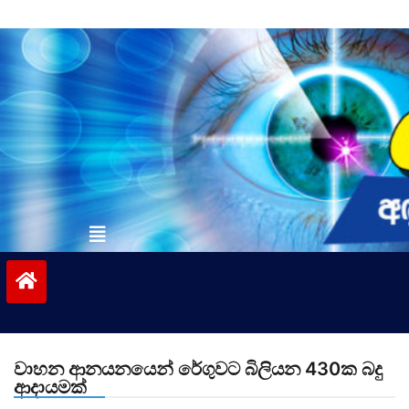
Skip
to
content
vinivida.lk
වාහන ආනයනයෙන් රේගුවට බිලියන 430ක බදු
ආදායමක්