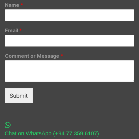
Name
*
Email
*
Comment or Message
*
Submit
Chat on WhatsApp (+94 77 359 6107)