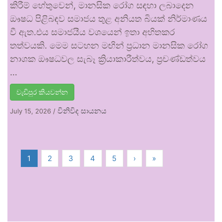
කිරීම් හේතුවෙන්, මානසික රෝග සඳහා ලබාදෙන
ඖෂධ පිළිබඳව සමාජය තුළ අනියත බියක් නිර්මාණය
වී ඇත.එය සමාජයීය වශයෙන් ඉතා අහිතකර
තත්වයකි. මෙම සටහන මඟින් ප්‍රධාන මානසික රෝග
නාශක ඖෂධවල සැබෑ ක්‍රියාකාරීත්වය, ප්‍රචණ්ඩත්වය
…
වැඩිපුර කියවන්න
විනිවිද සායනය
July 15, 2026
/
1
2
3
4
5
›
»