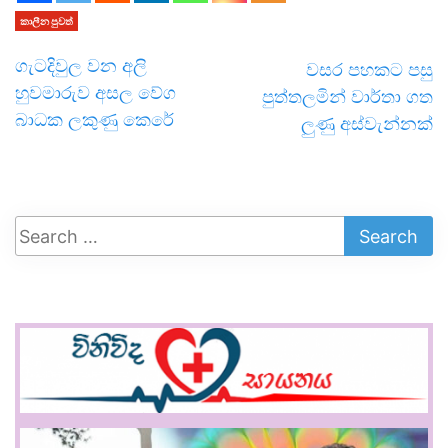
කාලීන පුවත්
ගැටදිවුල වන අලි
වසර පහකට පසු
හුවමාරුව අසල වේග
පුත්තලමින් වාර්තා ගත
බාධක ලකුණු කෙරේ
ලුණු අස්වැන්නක්