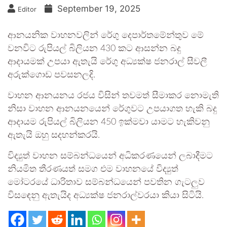
September 19, 2025
Editor
ආනයනික වාහනවලින් රේගු දෙපාර්තමේන්තුව මේ
වනවිට රුපියල් බිලියන 430 කට ආසන්න බදු
ආදායමක් උපයා ඇතැයි රේගු අධ්‍යක්ෂ ජනරාල් සීවලී
අරුක්ගොඩ පවසනලදි.
වාහන ආනයනය රජය විසින් තවමත් සීමාකර නොමැති
නිසා වාහන ආනයනයෙන් රේගුවට උපයාගත හැකි බදු
ආදායම රුපියල් බිලියන 450 ඉක්මවා යාමට හැකිවනු
ඇතැයි ඔහු සදහන්කරයි.
විද්‍යුත් වාහන සම්බන්ධයෙන් අධිකරණයෙන් ලබාදීමට
නියමිත තීරණයත් සමග එම වාහනයේ විද්‍යුත්
මෝටරයේ ධාරිතාව සම්බන්ධයෙන් පවතින ගැටලුව
විසඳෙනු ඇතැයිද අධ්‍යක්ෂ ජනරාල්වරයා කියා සිටියි.