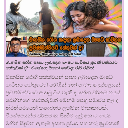
මානසික රෝග සඳහා ලබාදෙන ඖෂධ භාවිතය ප්‍රචණ්ඩත්වයට
හේතුවක් ද?- විශේෂඥ මනෝ වෛද්‍ය රූමි රූබන්
මානසික රෝගී තත්ත්වයන් සඳහා ලබාදෙන ඖෂධ
භාවිතය හේතුවෙන් රෝගීන් හෝ සාමාන්‍ය පුද්ගලයන්
ප්‍රචණ්ඩත්වයට යොමු විය හැකි ද යන්න වර්තමානයේ
රෝගීන්ගේ භාරකරුවන් මෙන්ම පොදු සමාජය තුළ ද
නිරන්තරයෙන් කතාබහට ලක්වන මාතෘකාවකි.
විශේෂයෙන්ම වර්තමාන සිදුවීම් මුල් කොට මාධ්‍ය
මඟින් සිදුවන ඇතැම් අසත්‍ය ප්‍රචාර සහ කරුණු විකෘති