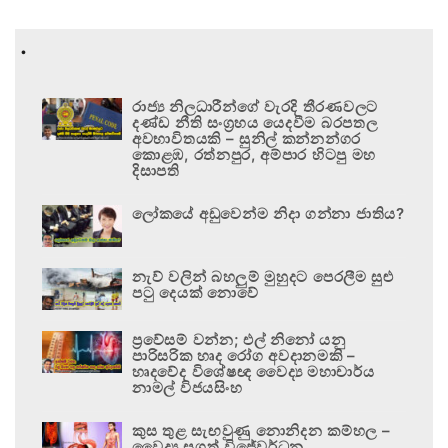
.
රාජ්‍ය නිලධාරීන්ගේ වැරදි තීරණවලට
දණ්ඩ නීති සංග්‍රහය යෙදවීම බරපතල
අවභාවිතයකි – සුනිල් කන්නන්ගර
කොළඹ, රත්නපුර, අම්පාර හිටපු මහ
දිසාපති
ලෝකයේ අඩුවෙන්ම නිදා ගන්නා ජාතිය?
නැව් වලින් බහලුම් මුහුදට පෙරලීම සුළු
පටු දෙයක් නොවේ
ප්‍රවේසම් වන්න; එල් නිනෝ යනු
පාරිසරික හෘද රෝග අවදානමකි –
හෘදවේද විශේෂඥ වෛද්‍ය මහාචාර්ය
නාමල් විජයසිංහ
කුස තුළ සැඟවුණු නොනිදන කම්හල –
වෛද්‍ය සුගත් විජේවර්ධන