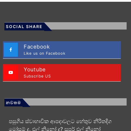
SOCIAL SHARE
Facebook
Like us on Facebook
Youtube
Subscribe US
නවතම
පසුගිය ස්වාභාවික ආපදාවලට හේතුව නිරිතදිග
මෝසම් ද, එල් නිනෝ ද? සුපර් එල් නිනෝ