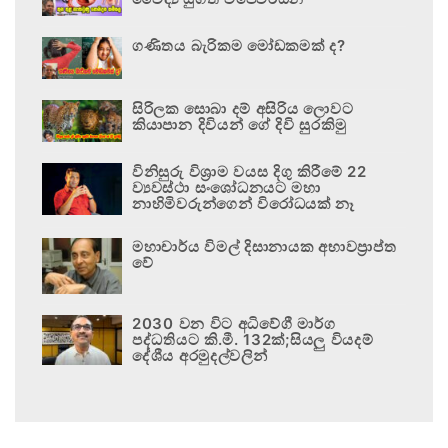
ගණිතය බැරිකම මෝඩකමක් ද?
සිරිලක සොබා දම් අසිරිය ලොවට
කියාපාන දිවියන් ගේ දිවි සුරකිමු
විනිසුරු විශ්‍රාම වයස දිගු කිරීමේ 22
ව්‍යවස්ථා සංශෝධනයට මහා
නාහිමිවරුන්ගෙන් විරෝධයක් නෑ
මහාචාර්ය විමල් දිසානායක අභාවප්‍රාප්ත
වේ
2030 වන විට අධිවේගී මාර්ග
පද්ධතියට කි.මී. 132ක්;සියලු වියදම්
දේශීය අරමුදල්වලින්