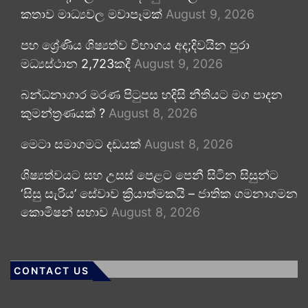
කතාව මාධ්‍යවල මවාපෑමක්
August 9, 2026
පහ ශ්‍රේණිය ශිෂ්‍යත්ව විභාගය අද;දිවයින පුරා
මධ්‍යස්ථාන 2,723කදී
August 9, 2026
බන්ධනාගාර මරණ පිටුපස හදිසි නීතියට මග පාදන
කුමන්ත්‍රණයක් ?
August 8, 2026
මෙටා සමාගමට දඩයක්
August 8, 2026
ශිෂ්‍යත්වයට සහ උසස් පෙළට පෙනී සිටින සිසුන්ට
‘සිසු සැරිය’ සේවාව ක්‍රියාත්මකයි – ජාතික ගමනාගමන
කොමිෂන් සභාව
August 8, 2026
CONTACT US