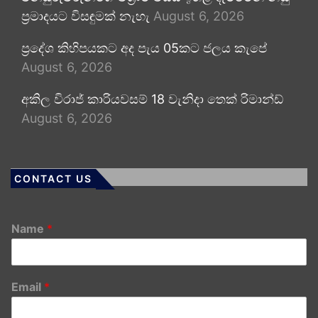
ප්‍රමාදයට විසඳුමක් නැහැ
August 6, 2026
ප්‍රදේශ කිහිපයකට අද පැය 05කට ජලය කැපේ
August 6, 2026
අකිල විරාජ් කාරියවසම් 18 වැනිදා තෙක් රිමාන්ඩ්
August 6, 2026
CONTACT US
Name
*
Email
*