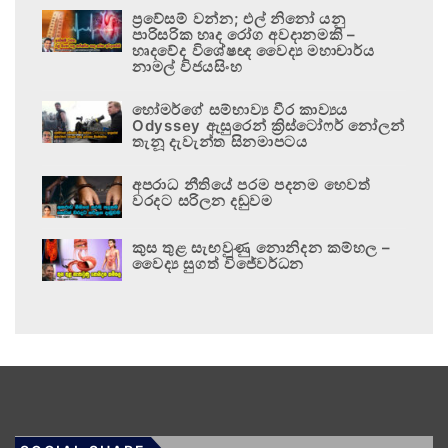
ප්‍රවේසම් වන්න; එල් නිනෝ යනු
පාරිසරික හෘද රෝග අවදානමකි –
හෘදවේද විශේෂඥ වෛද්‍ය මහාචාර්ය
නාමල් විජයසිංහ
හෝමර්ගේ සම්භාව්‍ය වීර කාව්‍යය
Odyssey ඇසුරෙන් ක්‍රිස්ටෝෆර් නෝලන්
තැනූ දැවැන්ත සිනමාපටය
අපරාධ නීතියේ පරම පදනම හෙවත්
වරදට සරිලන දඬුවම
කුස තුළ සැඟවුණු නොනිදන කම්හල –
වෛද්‍ය සුගත් විජේවර්ධන