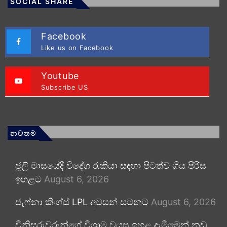
SOCIAL SHARE
Facebook
Like us on Facebook
Youtube
Subscribe US
නවතම
ජූලි මාසයේදී විදේශ රැකියා සඳහා පිටත්ව ගිය පිරිස
ඉහළට
August 6, 2026
ජැෆ්නා කිංග්ස් LPL අවසන් සටනට
August 6, 2026
විනිසුරුවරුන්ගේ විශ්‍රාම වයස ඉහළ දැමීමෙන් නඩු