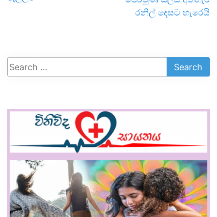
රනිල් දෙසට හැරෙයි