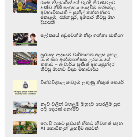
රාජ්‍ය නිලධාරීන්ගේ වැරදි තීරණවලට
දණ්ඩ නීති සංග්‍රහය යෙදවීම බරපතල
අවභාවිතයකි – සුනිල් කන්නන්ගර
කොළඹ, රත්නපුර, අම්පාර හිටපු මහ
දිසාපති
ලෝකයේ අඩුවෙන්ම නිදා ගන්නා ජාතිය?
සුරාබදු ආදායම වාර්තාගත ලෙස ඉහළ
යාම සහ ආත්මභක්ෂක උරගයාගේ
කතාව – ආචාර්ය ප්‍රණීත් අභයසුන්දර
හිටපු මානව විද්‍යා මහාචාර්ය
විශ්වවිද්‍යාල කඩඉම් ලකුණු නිකුත් කෙරේ
නැව් වලින් බහලුම් මුහුදට පෙරලීම සුළු
පටු දෙයක් නොවේ
ගොවි ගතට සුවයත් හිතට නිවනත් සදන
AI ගොවිතැන ළඟදීම අපටත්