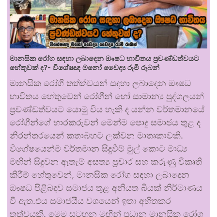
මානසික රෝග සඳහා ලබාදෙන ඖෂධ භාවිතය ප්‍රචණ්ඩත්වයට
හේතුවක් ද?- විශේෂඥ මනෝ වෛද්‍ය රූමි රූබන්
මානසික රෝගී තත්ත්වයන් සඳහා ලබාදෙන ඖෂධ
භාවිතය හේතුවෙන් රෝගීන් හෝ සාමාන්‍ය පුද්ගලයන්
ප්‍රචණ්ඩත්වයට යොමු විය හැකි ද යන්න වර්තමානයේ
රෝගීන්ගේ භාරකරුවන් මෙන්ම පොදු සමාජය තුළ ද
නිරන්තරයෙන් කතාබහට ලක්වන මාතෘකාවකි.
විශේෂයෙන්ම වර්තමාන සිදුවීම් මුල් කොට මාධ්‍ය
මඟින් සිදුවන ඇතැම් අසත්‍ය ප්‍රචාර සහ කරුණු විකෘති
කිරීම් හේතුවෙන්, මානසික රෝග සඳහා ලබාදෙන
ඖෂධ පිළිබඳව සමාජය තුළ අනියත බියක් නිර්මාණය
වී ඇත.එය සමාජයීය වශයෙන් ඉතා අහිතකර
තත්වයකි. මෙම සටහන මඟින් ප්‍රධාන මානසික රෝග