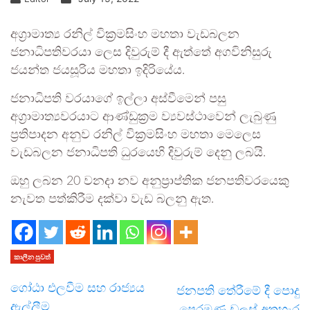
අග්‍රාමාත්‍ය රනිල් වික්‍රමසිංහ මහතා වැඩබලන
ජනාධිපතිවරයා ලෙස දිවුරුම් දී ඇත්තේ අගවිනිසුරු
ජයන්ත ජයසූරිය මහතා ඉදිරියේය.
ජනාධිපති වරයාගේ ඉල්ලා අස්වීමෙන් පසු
අග්‍රාමාත්‍යවරයාට ආණ්ඩුක්‍රම ව්‍යවස්ථාවෙන් ලැබුණු
ප්‍රතිපාදන අනුව රනිල් වික්‍රමසිංහ මහතා මෙලෙස
වැඩබලන ජනාධිපති ධුරයෙහි දිවුරුම් දෙනු ලබයි.
ඔහු ලබන 20 වනදා නව අනුප්‍රාප්තික ජනපතිවරයෙකු
නැවත පත්කිරීම දක්වා වැඩ බලනු ඇත.
කාලීන පුවත්
ගෝඨා එලවීම සහ රාජ්‍යය
ජනපති තේරීමේ දී පොදු
ඇල්ලීම
පෙරමුණ ඩලස් අතහැර