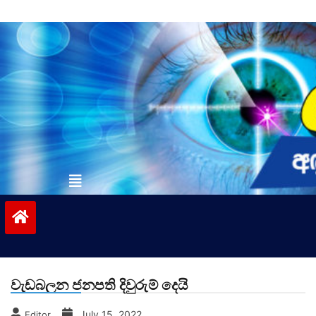
Skip
to
content
vinivida.lk
වැඩබලන ජනපති දිවුරුම් දෙයි
July 15, 2022
Editor