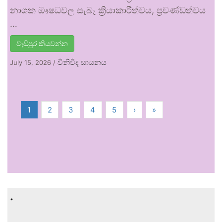
නාශක ඖෂධවල සැබෑ ක්‍රියාකාරීත්වය, ප්‍රචණ්ඩත්වය
…
වැඩිපුර කියවන්න
විනිවිද සායනය
July 15, 2026
/
1
2
3
4
5
›
»
.