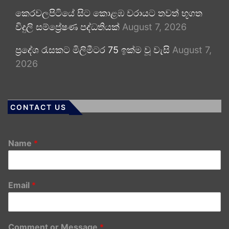
කෙරවලපිටියේ සිට කොළඹ වරායට තවත් භූගත
විදුලි සම්ප්‍රේෂණ පද්ධතියක්
August 7, 2026
ප්‍රදේශ රැසකට මිලිමීටර 75 ඉක්ම වූ වැසි
August 7,
2026
CONTACT US
Name
*
Email
*
Comment or Message
*