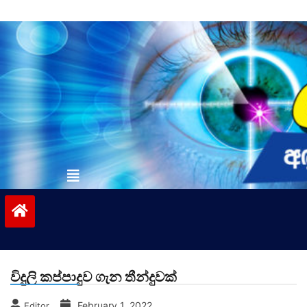
Skip
to
content
vinivida.lk
විදුලි කප්පාදුව ගැන තීන්දුවක්
February 1, 2022
Editor