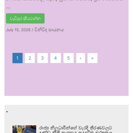
…
වැඩිපුර කියවන්න
විනිවිද සායනය
July 15, 2026
/
1
2
3
4
5
›
»
.
රාජ්‍ය නිලධාරීන්ගේ වැරදි තීරණවලට
දණ්ඩ නීති සංග්‍රහය යෙදවීම බරපතල