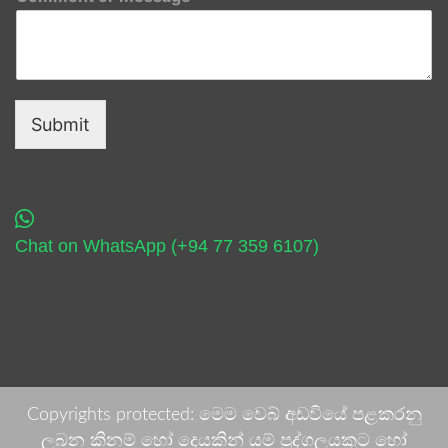
Submit
Chat on WhatsApp (+94 77 359 6107)
Copyrights protected: මෙම වෙබ් අඩවියේ පළකරනු
ලබන කිනම් හෝ දෙයකින් යම් පුද්ගලයකුට හෝ