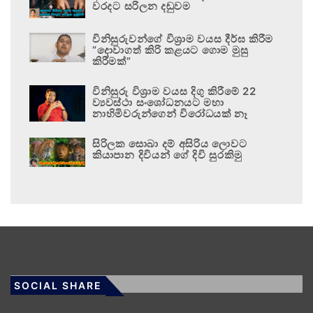
වරදට සරිලන දඬුවම
විනිසුරුවන්ගේ විශ්‍රාම වයස දීර්ඝ කිරීම
“දොවාගත් කිරි කළයට ගොම මුසු
කිරීමක්”
විනිසුරු විශ්‍රාම වයස දිගු කිරීමේ 22
ව්‍යවස්ථා සංශෝධනයට මහා
නාහිමිවරුන්ගෙන් විරෝධයක් නෑ
සිරිලක සොබා දම් අසිරිය ලොවට
කියාපාන දිවියන් ගේ දිවි සුරකිමු
SOCIAL SHARE