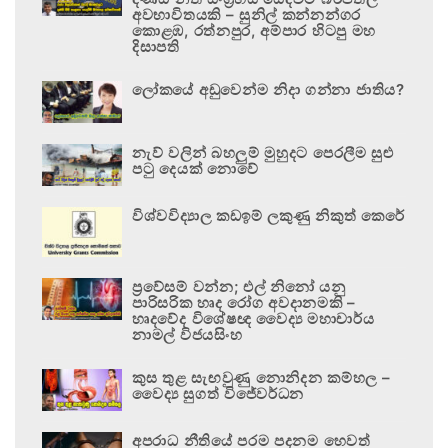
අවභාවිතයකි – සුනිල් කන්නන්ගර
කොළඹ, රත්නපුර, අම්පාර හිටපු මහ
දිසාපති
ලෝකයේ අඩුවෙන්ම නිදා ගන්නා ජාතිය?
නැව් වලින් බහලුම් මුහුදට පෙරලීම සුළු
පටු දෙයක් නොවේ
විශ්වවිද්‍යාල කඩඉම් ලකුණු නිකුත් කෙරේ
ප්‍රවේසම් වන්න; එල් නිනෝ යනු
පාරිසරික හෘද රෝග අවදානමකි –
හෘදවේද විශේෂඥ වෛද්‍ය මහාචාර්ය
නාමල් විජයසිංහ
කුස තුළ සැඟවුණු නොනිදන කම්හල –
වෛද්‍ය සුගත් විජේවර්ධන
අපරාධ නීතියේ පරම පදනම හෙවත්