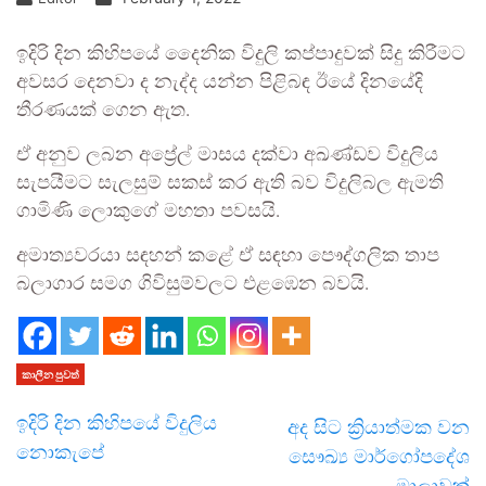
ඉදිරි දින කිහිපයේ දෛනික විදුලි කප්පාදුවක් සිදු කිරීමට
අවසර දෙනවා ද නැද්ද යන්න පිළිබඳ ඊයේ දිනයේදි
තීරණයක් ගෙන ඇත.
ඒ අනුව ලබන අප්‍රේල් මාසය දක්වා අඛණ්ඩව විදුලිය
සැපයීමට සැලසුම් සකස් කර ඇති බව විදුලිබල ඇමති
ගාමිණි ලොකුගේ මහතා පවසයි.
අමාත්‍යවරයා සඳහන් කළේ ඒ සඳහා පෞද්ගලික තාප
බලාගාර සමග ගිවිසුම්වලට එළඹෙන බවයි.
කාලීන පුවත්
ඉදිරි දින කිහිපයේ විදුලිය
අද සිට ක්‍රියාත්මක වන
නොකැපේ
සෞඛ්‍ය මාර්ගෝපදේශ
මාලාවක්