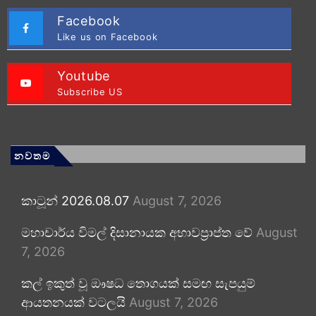
Facebook
Like us on Facebook
Youtube
Subscribe US
නවතම
කාටූන් 2026.08.07
August 7, 2026
මහාචාර්ය විමල් දිසානායක අභාවප්‍රාප්ත වේ
August
7, 2026
කල් ඉකුත් වූ ඖෂධ තොගයක් සමඟ සැපයුම්
ආයතනයක් වටලයි
August 7, 2026