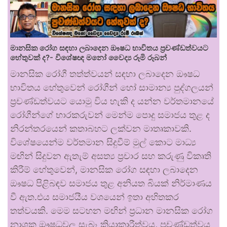
මානසික රෝග සඳහා ලබාදෙන ඖෂධ භාවිතය ප්‍රචණ්ඩත්වයට
හේතුවක් ද?- විශේෂඥ මනෝ වෛද්‍ය රූමි රූබන්
මානසික රෝගී තත්ත්වයන් සඳහා ලබාදෙන ඖෂධ
භාවිතය හේතුවෙන් රෝගීන් හෝ සාමාන්‍ය පුද්ගලයන්
ප්‍රචණ්ඩත්වයට යොමු විය හැකි ද යන්න වර්තමානයේ
රෝගීන්ගේ භාරකරුවන් මෙන්ම පොදු සමාජය තුළ ද
නිරන්තරයෙන් කතාබහට ලක්වන මාතෘකාවකි.
විශේෂයෙන්ම වර්තමාන සිදුවීම් මුල් කොට මාධ්‍ය
මඟින් සිදුවන ඇතැම් අසත්‍ය ප්‍රචාර සහ කරුණු විකෘති
කිරීම් හේතුවෙන්, මානසික රෝග සඳහා ලබාදෙන
ඖෂධ පිළිබඳව සමාජය තුළ අනියත බියක් නිර්මාණය
වී ඇත.එය සමාජයීය වශයෙන් ඉතා අහිතකර
තත්වයකි. මෙම සටහන මඟින් ප්‍රධාන මානසික රෝග
නාශක ඖෂධවල සැබෑ ක්‍රියාකාරීත්වය, ප්‍රචණ්ඩත්වය