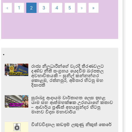
‹
1
2
3
4
5
›
»
.
රාජ්‍ය නිලධාරීන්ගේ වැරදි තීරණවලට
දණ්ඩ නීති සංග්‍රහය යෙදවීම බරපතල
අවභාවිතයකි – සුනිල් කන්නන්ගර
කොළඹ, රත්නපුර, අම්පාර හිටපු මහ
දිසාපති
සුරාබදු ආදායම වාර්තාගත ලෙස ඉහළ
යාම සහ ආත්මභක්ෂක උරගයාගේ කතාව
– ආචාර්ය ප්‍රණීත් අභයසුන්දර හිටපු
මානව විද්‍යා මහාචාර්ය
විශ්වවිද්‍යාල කඩඉම් ලකුණු නිකුත් කෙරේ