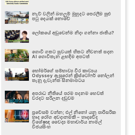
නැව් වලින් බහලුම් මුහුදට පෙරලීම සුළු
පටු දෙයක් නොවේ
ලෝකයේ අඩුවෙන්ම නිදා ගන්නා ජාතිය?
ගොවි ගතට සුවයත් හිතට නිවනත් සදන
AI ගොවිතැන ළඟදීම අපටත්
හෝමර්ගේ සම්භාව්‍ය වීර කාව්‍යය
Odyssey ඇසුරෙන් ක්‍රිස්ටෝෆර් නෝලන්
තැනූ දැවැන්ත සිනමාපටය
අපරාධ නීතියේ පරම පදනම හෙවත්
වරදට සරිලන දඬුවම
ප්‍රවේසම් වන්න; එල් නිනෝ යනු පාරිසරික
හෘද රෝග අවදානමකි – හෘදවේද
විශේෂඥ වෛද්‍ය මහාචාර්ය නාමල්
විජයසිංහ