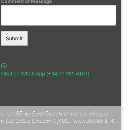
Comment or Message
*
Submit
Chat on WhatsApp (+94 77 359 6107)
 යම්කිසි අගතියක් සිදුවන්නේ නම් එම පුද්ගලයා
ාර ධර්මීය වශයෙන් බැඳී සිටී. 'www.vinivida.lk' ©