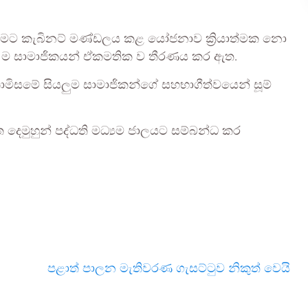
ිරීමට කැබිනට් මණ්ඩලය කළ යෝජනාව ක්‍රියාත්මක නො
 ම සාමාජිකයන් ඒකමතික ව තීරණය කර ඇත.
මේ සියලුම සාමාජිකන්ගේ සහභාගීත්වයෙන් සූම්
ත දෙමුහුන් පද්ධති මධ්‍යම ජාලයට සම්බන්ධ කර
පළාත් පාලන මැතිවරණ ගැසට්ටුව නිකුත් වෙයි