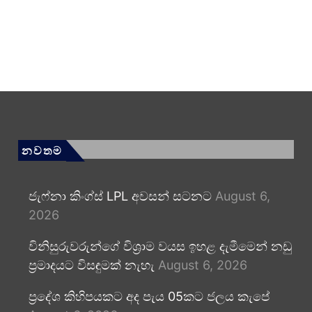
නවතම
ජැෆ්නා කිංග්ස් LPL අවසන් සටනට
August 6,
2026
විනිසුරුවරුන්ගේ විශ්‍රාම වයස ඉහළ දැමීමෙන් නඩු
ප්‍රමාදයට විසඳුමක් නැහැ
August 6, 2026
ප්‍රදේශ කිහිපයකට අද පැය 05කට ජලය කැපේ