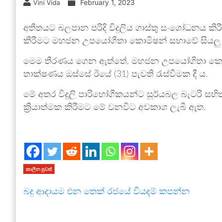
February 1, 2023
Vini Vida
අතීතයට බලපාන පරිදි විදුලිය ගාස්තු සංශෝධනය ක
කිරීමට මහජන උපයෝගිතා කොමිෂන් සභාවේ සියලු
මෙම තීරණය ගෙන ඇත්තේ, මහජන උපයෝගිතා කොමිස
තාක්ෂණය ඔස්සේ ඊයේ (31) පැවති රැස්වීමක දී ය.
මේ අතර විදුලි පාරිභෝගිකයන්ට සූර්යබල බැටරි සහි
ක්‍රියාත්මක කිරීමට මේ වනවිට අවකාශ ලැබී ඇත.
කාලීන පුවත්
බදු ආදායම එන තෙක් රජයේ වියදම් කපන්න