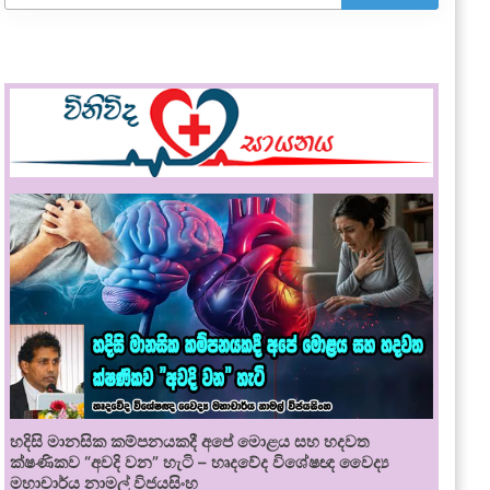
හදිසි මානසික කම්පනයකදී අපේ මොළය සහ හදවත
ක්ෂණිකව “අවදි වන” හැටි – හෘදවේද විශේෂඥ වෛද්‍ය
මහාචාර්ය නාමල් විජයසිංහ