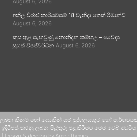
August 6, 2026
අකිල විරාජ් කාරියවසම් 18 වැනිදා තෙක් රිමාන්ඩ්
August 6, 2026
කුස තුළ සැඟවුණු නොනිදන කම්හල – වෛද්‍ය
සුගත් විජේවර්ධන
August 6, 2026
 ලබන කිනම් හෝ දෙයකින් යම් පුද්ගලයකුට හෝ පාර්ශවයකට
දිරිපත් කරනු ලබන පිළිතුරු පළකිරීමට මෙම වෙබ් අඩවිය ආච
 |
Design & develop by AmpleThemes