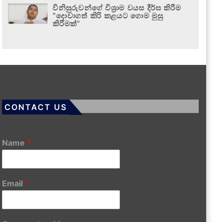
විනිසුරුවන්ගේ විශ්‍රාම වයස දීර්ඝ කිරීම
“දොවාගත් කිරි කළයට ගොම මුසු
කිරීමක්”
CONTACT US
Name
*
Email
*