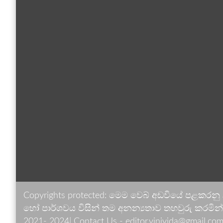
Copyrights protected: මෙම වෙබ් අඩවියේ පළකරනු
හෝ පාර්ශවය විසින් තම අනන්‍යතාව තහවුරු කරමින් ඉ
2021- 2024| Contact Us - editor.vinivida@gmail.com