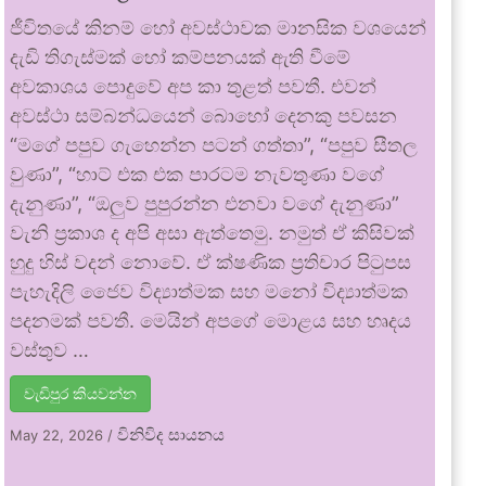
ජීවිතයේ කිනම් හෝ අවස්ථාවක මානසික වශයෙන්
දැඩි තිගැස්මක් හෝ කම්පනයක් ඇති වීමේ
අවකාශය පොදුවේ අප කා තුළත් පවතී. එවන්
අවස්ථා සම්බන්ධයෙන් බොහෝ දෙනකු පවසන
“මගේ පපුව ගැහෙන්න පටන් ගත්තා”, “පපුව සීතල
වුණා”, “හාට් එක එක පාරටම නැවතුණා වගේ
දැනුණා”, “ඔලුව පුපුරන්න එනවා වගේ දැනුණා”
වැනි ප්‍රකාශ ද අපි අසා ඇත්තෙමු. නමුත් ඒ කිසිවක්
හුදු හිස් වදන් නොවේ. ඒ ක්ෂණික ප්‍රතිචාර පිටුපස
පැහැදිලි ජෛව විද්‍යාත්මක සහ මනෝ විද්‍යාත්මක
පදනමක් පවතී. මෙයින් අපගේ මොළය සහ හෘදය
වස්තුව …
වැඩිපුර කියවන්න
විනිවිද සායනය
May 22, 2026
/