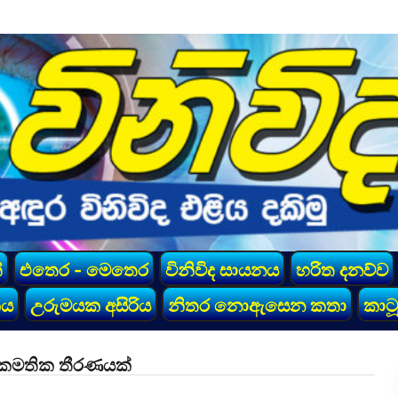
්
එතෙර - මෙතෙර
විනිවිද සායනය
හරිත දනව්ව
කය
උරුමයක අසිරිය
නිතර නොඇසෙන කතා
කාටූ
 ඒකමතික තීරණයක්