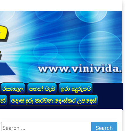
රසගඟුල
පහන් ටැඹ
ඉරා අදුරුපට
න්
දොස් දුරු කරවන දොස්තර උපදෙස්