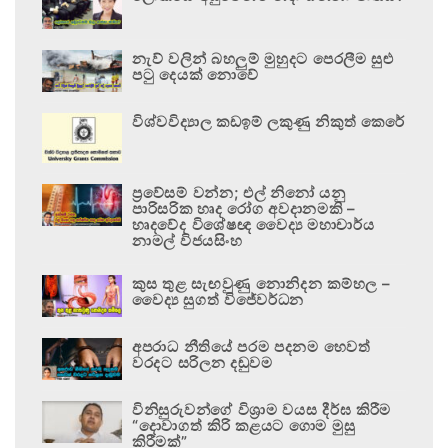
නැව් වලින් බහලුම් මුහුදට පෙරලීම සුළු
පටු දෙයක් නොවේ
විශ්වවිද්‍යාල කඩඉම් ලකුණු නිකුත් කෙරේ
ප්‍රවේසම් වන්න; එල් නිනෝ යනු
පාරිසරික හෘද රෝග අවදානමකි –
හෘදවේද විශේෂඥ වෛද්‍ය මහාචාර්ය
නාමල් විජයසිංහ
කුස තුළ සැඟවුණු නොනිදන කම්හල –
වෛද්‍ය සුගත් විජේවර්ධන
අපරාධ නීතියේ පරම පදනම හෙවත්
වරදට සරිලන දඬුවම
විනිසුරුවන්ගේ විශ්‍රාම වයස දීර්ඝ කිරීම
“දොවාගත් කිරි කළයට ගොම මුසු
කිරීමක්”