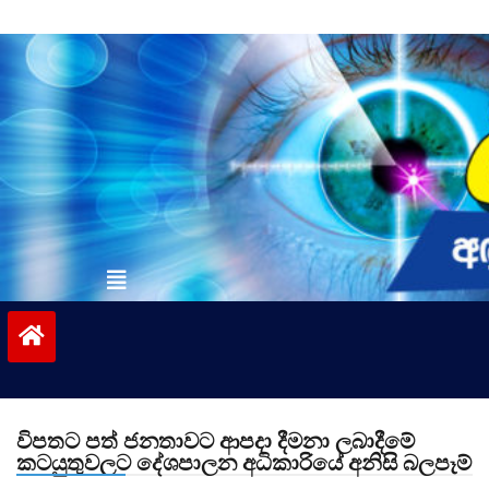
Skip
to
content
vinivida.lk
විපතට පත් ජනතාවට ආපදා දීමනා ලබාදීමේ
කටයුතුවලට දේශපාලන අධිකාරියේ අනිසි බලපෑම්