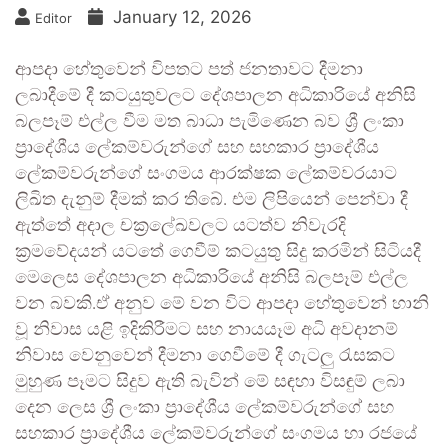
January 12, 2026
Editor
ආපදා හේතුවෙන් විපතට පත් ජනතාවට දීමනා
ලබාදීමේ දී කටයුතුවලට දේශපාලන අධිකාරියේ අනිසි
බලපෑම් එල්ල වීම මත බාධා පැමිණෙන බව ශ්‍රී ලංකා
ප්‍රාදේශීය ලේකම්වරුන්ගේ සහ සහකාර ප්‍රාදේශීය
ලේකම්වරුන්ගේ සංගමය ආරක්ෂක ලේකම්වරයාට
ලිඛිත දැනුම් දීමක් කර තිබේ. එම ලිපියෙන් පෙන්වා දී
ඇත්තේ අදාල චක්‍රලේඛවලට යටත්ව නිවැරදි
ක්‍රමවේදයන් යටතේ ගෙවීම් කටයුතු සිදු කරමින් සිටියදී
මෙලෙස දේශපාලන අධිකාරියේ අනිසි බලපෑම් එල්ල
වන බවකි.ඒ අනුව මේ වන විට ආපදා හේතුවෙන් හානි
වූ නිවාස යළි ඉදිකිරීමට සහ නායයෑම අධි අවදානම්
නිවාස වෙනුවෙන් දීමනා ගෙවීමේ දී ගැටලු රැසකට
මුහුණ පෑමට සිදුව ඇති බැවින් මේ සඳහා විසඳුම් ලබා
දෙන ලෙස ශ්‍රී ලංකා ප්‍රාදේශීය ලේකම්වරුන්ගේ සහ
සහකාර ප්‍රාදේශීය ලේකම්වරුන්ගේ සංගමය හා රජයේ