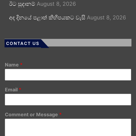
ඊට සූදානම්
August 8, 2026
අද දිනයේ පළාත් කිහිපයකට වැසි
August 8, 2026
CONTACT US
Name
*
Email
*
Comment or Message
*