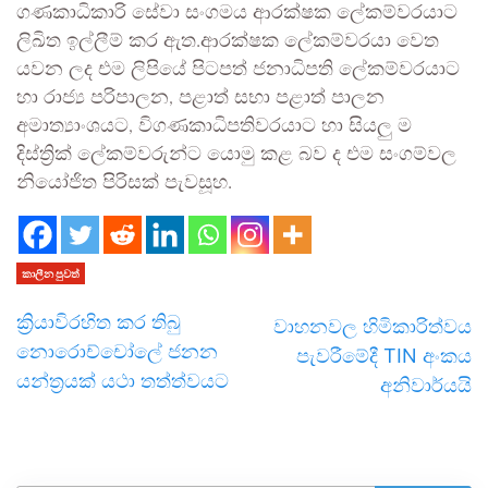
ගණකාධිකාරි සේවා සංගමය ආරක්ෂක ලේකම්වරයාට
ලිඛිත ඉල්ලීම් කර ඇත.ආරක්ෂක ලේකම්වරයා වෙත
යවන ලද එම ලිපියේ පිටපත් ජනාධිපති ලේකම්වරයාට
හා රාජ්‍ය පරිපාලන, පළාත් සභා පළාත් පාලන
අමාත්‍යාංශයට, විගණකාධිපතිවරයාට හා සියලු ම
දිස්ත්‍රික් ලේකම්වරුන්ට යොමු කළ බව ද එම සංගම්වල
නියෝජිත පිරිසක් පැවසූහ.
කාලීන පුවත්
ක්‍රියාවිරහිත කර තිබු
වාහනවල හිමිකාරිත්වය
නොරොච්චෝලේ ජනන
පැවරීමේදී TIN අංකය
යන්ත්‍රයක් යථා තත්ත්වයට
අනිවාර්යයි