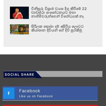
විනිසුරු විශ්‍රාම වයස දිගු කිරීමේ 22
ව්‍යවස්ථා සංශෝධනයට මහා
නාහිමිවරුන්ගෙන් විරෝධයක් නෑ
සිරිලක සොබා දම් අසිරිය ලොවට
කියාපාන දිවියන් ගේ දිවි සුරකිමු
SOCIAL SHARE
Facebook
Like us on Facebook