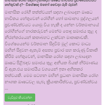
මානසික රෝග සඳහා ලබාදෙන ඖෂධ භාවිතය ප්‍රචණ්ඩත්වයට
හේතුවක් ද?- විශේෂඥ මනෝ වෛද්‍ය රූමි රූබන්
මානසික රෝගී තත්ත්වයන් සඳහා ලබාදෙන ඖෂධ
භාවිතය හේතුවෙන් රෝගීන් හෝ සාමාන්‍ය පුද්ගලයන්
ප්‍රචණ්ඩත්වයට යොමු විය හැකි ද යන්න වර්තමානයේ
රෝගීන්ගේ භාරකරුවන් මෙන්ම පොදු සමාජය තුළ ද
නිරන්තරයෙන් කතාබහට ලක්වන මාතෘකාවකි.
විශේෂයෙන්ම වර්තමාන සිදුවීම් මුල් කොට මාධ්‍ය
මඟින් සිදුවන ඇතැම් අසත්‍ය ප්‍රචාර සහ කරුණු විකෘති
කිරීම් හේතුවෙන්, මානසික රෝග සඳහා ලබාදෙන
ඖෂධ පිළිබඳව සමාජය තුළ අනියත බියක් නිර්මාණය
වී ඇත.එය සමාජයීය වශයෙන් ඉතා අහිතකර
තත්වයකි. මෙම සටහන මඟින් ප්‍රධාන මානසික රෝග
නාශක ඖෂධවල සැබෑ ක්‍රියාකාරීත්වය, ප්‍රචණ්ඩත්වය
…
වැඩිපුර කියවන්න