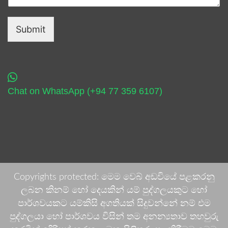
Submit
Chat on WhatsApp (+94 77 359 6107)
Copyrights protected: මෙම වෙබ් අඩවියේ පළකරනු
ලබන කිනම් හෝ දෙයකින් යම් පුද්ගලයකුට හෝ
පාර්ශවයකට යම්කිසි අගතියක් සිදුවන්නේ නම් එම
පුද්ගලයා හෝ පාර්ශවය විසින් තම අනන්‍යතාව තහවුරු