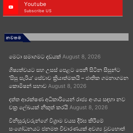
Youtube
Subscribe US
නවතම
මෙටා සමාගමට දඩයක්
August 8, 2026
ශිෂ්‍යත්වයට සහ උසස් පෙළට පෙනී සිටින සිසුන්ට
‘සිසු සැරිය’ සේවාව ක්‍රියාත්මකයි – ජාතික ගමනාගමන
කොමිෂන් සභාව
August 8, 2026
දත්ත ආරක්ෂණ අධිකාරියෙන් රාජ්‍ය අංශය සඳහා නව
චක්‍ර ලේඛයක් නිකුත් කරයි
August 8, 2026
විනිසුරුවරුන්ගේ විශ්‍රාම වයස දීර්ඝ කිරීමේ
සංශෝධනයට ජනමත විචාරණයක් අවශ්‍ය වුවහොත්