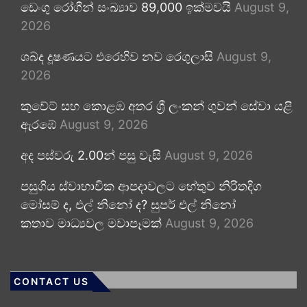
ඩෙංගු රෝගීන් සංඛ්‍යාව 89,000 ඉක්මවයි
August 9,
2026
ශබ්ද දූෂණයට එරෙහිව නව රෙගුලාසි
August 9,
2026
කුවේට් සහ කොළඹ අතර ශ්‍රී ලංකන් ගුවන් සේවා යළි
ඇරඹේ
August 9, 2026
අද පස්වරු 2.00න් පසු වැසි
August 9, 2026
පසුගිය ස්වාභාවික ආපදාවලට හේතුව නිරිතදිග
මෝසම් ද, එල් නිනෝ ද? සුපර් එල් නිනෝ
කතාව මාධ්‍යවල මවාපෑමක්
August 9, 2026
CONTACT US