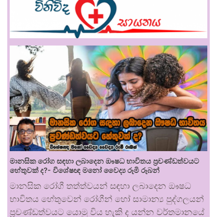
මානසික රෝග සඳහා ලබාදෙන ඖෂධ භාවිතය ප්‍රචණ්ඩත්වයට
හේතුවක් ද?- විශේෂඥ මනෝ වෛද්‍ය රූමි රූබන්
මානසික රෝගී තත්ත්වයන් සඳහා ලබාදෙන ඖෂධ
භාවිතය හේතුවෙන් රෝගීන් හෝ සාමාන්‍ය පුද්ගලයන්
ප්‍රචණ්ඩත්වයට යොමු විය හැකි ද යන්න වර්තමානයේ