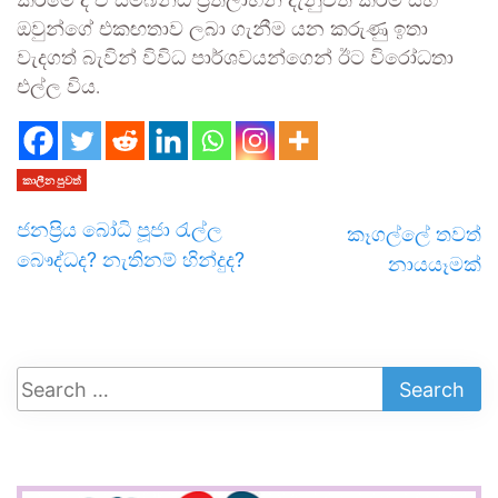
කිරීමේ දී ඒ සම්බන්ධ ප්‍රතිලාභීන් දැනුවත් කිරීම සහ
ඔවුන්ගේ එකඟතාව ලබා ගැනීම යන කරුණු ඉතා
වැදගත් බැවින් විවිධ පාර්ශවයන්ගෙන් ඊට විරෝධතා
එල්ල විය.
කාලීන පුවත්
ජනප්‍රිය බෝධි පූජා රැල්ල
කෑගල්ලේ තවත්
බෞද්ධද? නැතිනම් හින්දුද?
නායයෑමක්