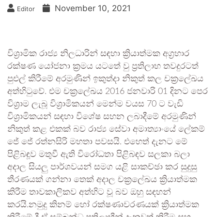
November 10, 2021
Editor
විශ්‍රාමික රාජ්‍ය නිලධාරින් සඳහා ක්‍රියාත්මක අග්‍රහාර
රක්ෂණ යෝජනා ක්‍රමය යටතේ වු ප්‍රතිලාභ තවදුරටත්
පුඑල් කිරීමේ අරමුණින් ඉකුත්දා නිකුත් කල චක්‍රලේඛය
අත්හිටුවේ. එම චක්‍රලේඛය 2016 ජනවාරි 01 දිනට පෙර
විශ්‍රාම ලැබූ විශ්‍රාමිකයන් මෙන්ම වයස 70 ට වැඩි
විශ්‍රාමිකයන් සඳහා විශේෂ සහන ලබාදීමේ අරමුණින්
නිකුත් කළ එකක් බව රාජ්‍ය සේවා අමාත්‍යාංයේ ලේකම්
ජේ ජේ රත්නසිරි මහතා පවසයි. එහෙත් දැනට මේ
පිළිබඳූව මතුවී ඇති විරෝධතා පිළිබඳව සලකා බලා
අදාල සියලු පාර්ශවයන් සමග යළි සාකච්ඡා කර සුදුසු
තීරණයක් ගන්නා තෙක් අදාල චක්‍රලේඛය ක්‍රියාත්මක
කිරීම තාවකාලිකව අත්හිට වූ බව ඔහු සඳහන්
කරයි.නමුදු කිනම් හෝ රක්ෂණාවරණයක් ක්‍රියාත්මක