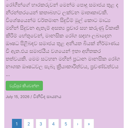
රෝගීන්ගේ භාරකරුවන් මෙන්ම පොදු සමාජය තුළ ද
නිරන්තරයෙන් කතාබහට ලක්වන මාතෘකාවකි.
විශේෂයෙන්ම වර්තමාන සිදුවීම් මුල් කොට මාධ්‍ය
මඟින් සිදුවන ඇතැම් අසත්‍ය ප්‍රචාර සහ කරුණු විකෘති
කිරීම් හේතුවෙන්, මානසික රෝග සඳහා ලබාදෙන
ඖෂධ පිළිබඳව සමාජය තුළ අනියත බියක් නිර්මාණය
වී ඇත.එය සමාජයීය වශයෙන් ඉතා අහිතකර
තත්වයකි. මෙම සටහන මඟින් ප්‍රධාන මානසික රෝග
නාශක ඖෂධවල සැබෑ ක්‍රියාකාරීත්වය, ප්‍රචණ්ඩත්වය
…
වැඩිපුර කියවන්න
විනිවිද සායනය
July 15, 2026
/
1
2
3
4
5
›
»