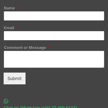
Name
*
Email
*
Comment or Message
*
Submit
Chat on WhatsApp (+94 77 359 6107)