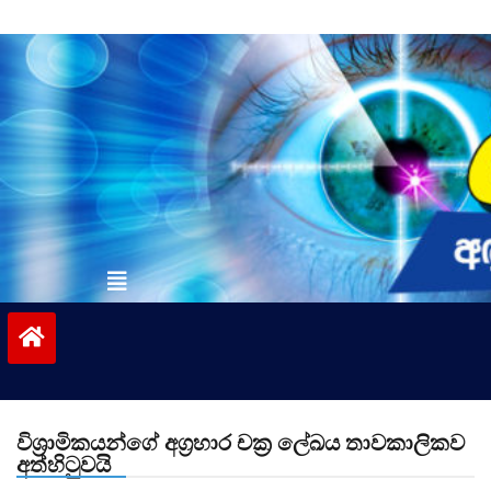
Skip
to
content
vinivida.lk
විශ්‍රාමිකයන්ගේ අග්‍රහාර චක්‍ර ලේඛය තාවකාලිකව
අත්හිටුවයි