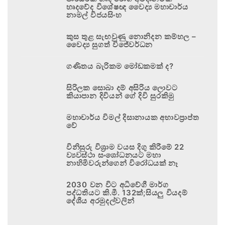
හෘදවේද විශේෂඥ වෛද්‍ය මහාචාර්ය
නාමල් විජයසිංහ
කුස තුළ සැඟවුණු නොනිදන කම්හල –
වෛද්‍ය සුගත් විජේවර්ධන
ගණිතය බැරිකම මෝඩකමක් ද?
සිරිලක සොබා දම් අසිරිය ලොවට
කියාපාන දිවියන් ගේ දිවි සුරකිමු
මහාචාර්ය විමල් දිසානායක අභාවප්‍රාප්ත
වේ
විනිසුරු විශ්‍රාම වයස දිගු කිරීමේ 22
ව්‍යවස්ථා සංශෝධනයට මහා
නාහිමිවරුන්ගෙන් විරෝධයක් නෑ
2030 වන විට අධිවේගී මාර්ග
පද්ධතියට කි.මී. 132ක්;සියලු වියදම්
දේශීය අරමුදල්වලින්