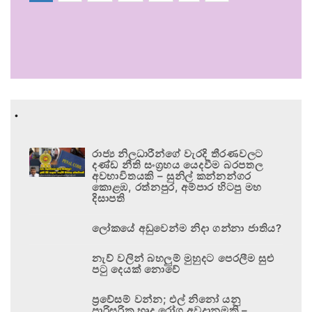
.
රාජ්‍ය නිලධාරීන්ගේ වැරදි තීරණවලට
දණ්ඩ නීති සංග්‍රහය යෙදවීම බරපතල
අවභාවිතයකි – සුනිල් කන්නන්ගර
කොළඹ, රත්නපුර, අම්පාර හිටපු මහ
දිසාපති
ලෝකයේ අඩුවෙන්ම නිදා ගන්නා ජාතිය?
නැව් වලින් බහලුම් මුහුදට පෙරලීම සුළු
පටු දෙයක් නොවේ
ප්‍රවේසම් වන්න; එල් නිනෝ යනු
පාරිසරික හෘද රෝග අවදානමකි –