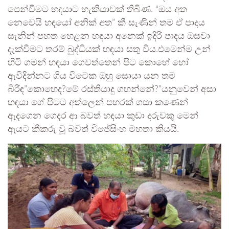
පෙන්වීමට හඳයාට හැකියාවක් තිබිණ. “ඔය අත
නෙවෙයි හඳයෝ අනික් අත” කී සැණින් තම ඒ පාදය
සැනින් පහත හෙළන හඳයා අනෙක් ඉදිරි පාදය ඔසවා
දැක්වීමට තරම් බුද්ධියක් හඳයා සතු විය.එමෙන්ම උන්
හිටි ගමන් හඳයා ගෙවත්තෙන් පිට කොහේ හෝ
ඇවිදින්නට ගිය විටෙක ඔහු සොයා යන තම
බිරිඳ”කොහෙද?මේ රස්තියාදු ගහන්නේ?”යනුවෙන් අසා
හඳයා ගේ පිටට අත්ලෙන් පහරක් ගසා කණෙන්
ඇදගෙන ගෙදර ආ බවත් හඳයා කුඩා දරුවකු මෙන්
ඇයට කීකරු වූ බවත් විජේසිංහ මහතා කියයි.