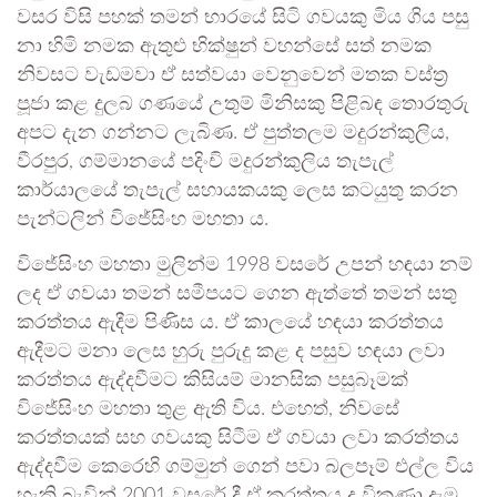
වසර විසි පහක් තමන් භාරයේ සිටි ගවයකු මිය ගිය පසු
නා හිමි නමක ඇතුළු භික්ෂුන් වහන්සේ සත් නමක
නිවසට වැඩමවා ඒ සත්වයා වෙනුවෙන් මතක වස්ත්‍ර
පූජා කළ දුලබ ගණයේ උතුම් මිනිසකු පිළිබඳ තොරතුරු
අපට දැන ගන්නට ලැබිණ. ඒ පුත්තලම මදුරන්කුලිය,
වීරපුර, ගම්මානයේ පදිංචි මදුරන්කුලිය තැපැල්
කාර්යාලයේ තැපැල් සහායකයකු ලෙස කටයුතු කරන
පැන්ටලින් විජේසිංහ මහතා ය.
විජේසිංහ මහතා මුලින්ම 1998 වසරේ උපන් හඳයා නම්
ලද ඒ ගවයා තමන් සමීපයට ගෙන ඇත්තේ තමන් සතු
කරත්තය ඇදීම පිණිස ය. ඒ කාලයේ හඳයා කරත්තය
ඇදීමට මනා ලෙස හුරු පුරුදු කළ ද පසුව හඳයා ලවා
කරත්තය ඇද්දවීමට කිසියම් මානසික පසුබෑමක්
විජේසිංහ මහතා තුළ ඇති විය. එහෙත්, නිවසේ
කරත්තයක් සහ ගවයකු සිටීම ඒ ගවයා ලවා කරත්තය
ඇද්දවීම කෙරෙහි ගම්මුන් ගෙන් පවා බලපෑම් එල්ල විය
හැකි බැවින් 2001 වසරේ දී ඒ කරත්තය ද විකුණා දැමූ