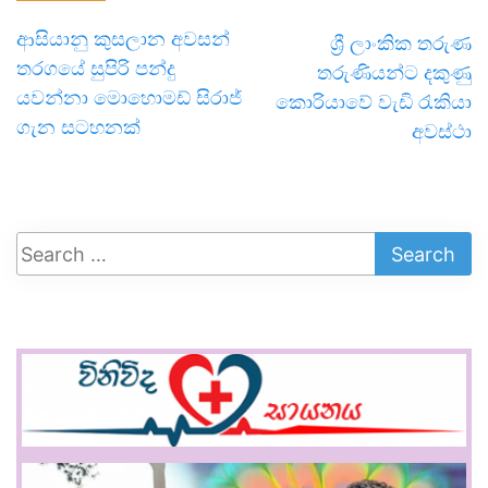
ආසියානු කුසලාන අවසන්
ශ්‍රී ලාංකික තරුණ
තරගයේ සුපිරි පන්දු
තරුණියන්ට දකුණු
යවන්නා මොහොමඩ් සිරාජ්
කොරියාවේ වැඩි රැකියා
ගැන සටහනක්
අවස්ථා