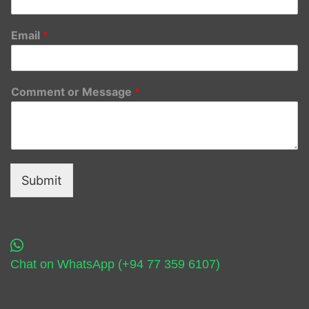
Email
*
Comment or Message
*
Submit
Chat on WhatsApp (+94 77 359 6107)