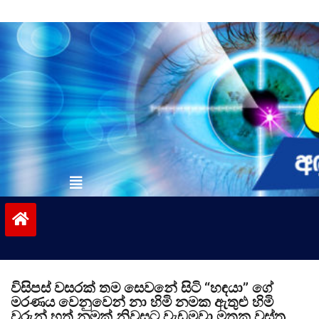
Skip
to
content
vinivida.lk
විසිපස් වසරක් තම සෙවනේ සිටි “හඳයා” ගේ
මරණය වෙනුවෙන් නා හිමි නමක ඇතුළු හිමි
වරුන් හත් නමක් නිවසට වැඩමවා මතක වස්ත්‍ර