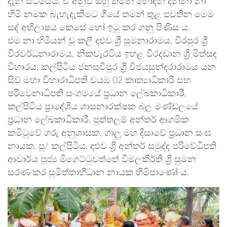
දැන සිටියේය. ඒ අනුව ඔහු තමන් හොඳින් දන්නා නා
හිමි නමක බැහැදැකීමට ගියේ තමන් තුළ පවතින මෙම
සද් අභිලාෂය කෙසේ හෝ ඉටු කර ගනු පිණිස ය.
එම නා හිමියන් වූ කලී දළුව ශ්‍රී සුමනාරාමය, වීරපුර ශ්‍රී
වීරවර්ධනාරාමය, නිකවැරටිය ඉහළ වීරදඩාන ශ්‍රී මිත්සඳ
විහාරය, කල්පිටිය ජනසවිපුර ශ්‍රී විජයසුන්දරාරාමය යන
සිව් මහා විහාරාධිපති වයඹ 02 කෘත්‍යාධිකාරී සහ
පරිවෙනාධිපති සංගමයේ ප්‍රධාන ලේඛකාධිකාරී,
කල්පිටිය ප්‍රාදේශීය ශාසනාරක්ෂක බල මණ්ඩලයේ
ප්‍රධාන ලේඛකාධිකාරී, පුත්තලම් අන්තර් ආගමික
කමිටුවේ ගරු අනුශාසක, ගාලු මහ දිසාවේ ප්‍රධාන සංඝ
නායක, පු/ කල්පිටිය, දළුව ශ්‍රී අන්තර් සමුද්ද පරිවේධිපති
ආචාර්ය පූජ්‍ය මිගෙට්ටුවත්තේ විමලකීර්ති ශ්‍රී සුමන
සරණංකර සුමිත්තාභිධාන නායක හිමිපාණෝ ය.