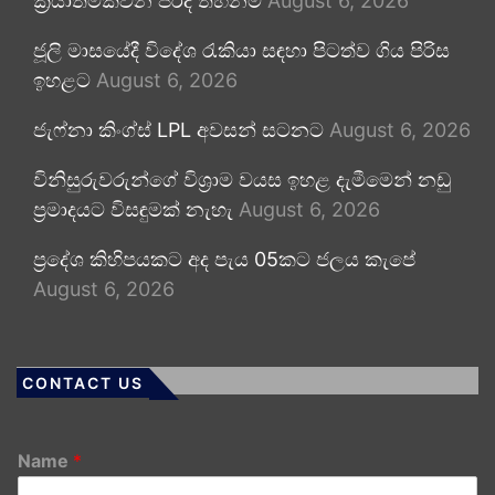
ක්‍රියාත්මකවන පරිදි තහනම්
August 6, 2026
ජූලි මාසයේදී විදේශ රැකියා සඳහා පිටත්ව ගිය පිරිස
ඉහළට
August 6, 2026
ජැෆ්නා කිංග්ස් LPL අවසන් සටනට
August 6, 2026
විනිසුරුවරුන්ගේ විශ්‍රාම වයස ඉහළ දැමීමෙන් නඩු
ප්‍රමාදයට විසඳුමක් නැහැ
August 6, 2026
ප්‍රදේශ කිහිපයකට අද පැය 05කට ජලය කැපේ
August 6, 2026
CONTACT US
Name
*