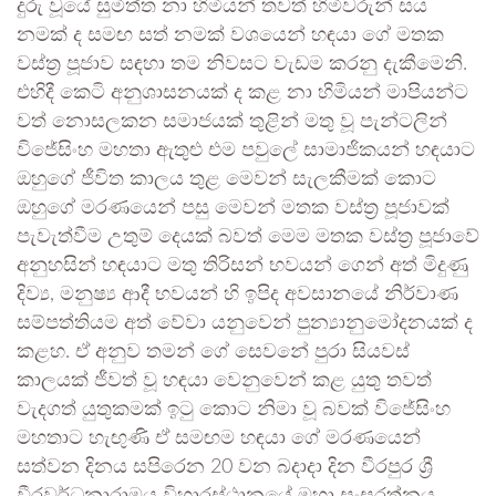
දුරු වූයේ සුමිත්ත නා හිමියන් තවත් හිමිවරුන් සය
නමක් ද සමඟ සත් නමක් වශයෙන් හඳයා ගේ මතක
වස්ත්‍ර පූජාව සඳහා තම නිවසට වැඩම කරනු දැකීමෙනි.
එහිදී කෙටි අනුශාසනයක් ද කළ නා හිමියන් මාපියන්ට
වත් නොසලකන සමාජයක් තුළින් මතු වූ පැන්ටලින්
විජේසිංහ මහතා ඇතුළු එම පවුලේ සාමාජිකයන් හඳයාට
ඔහුගේ ජීවිත කාලය තුළ මෙවන් සැලකීමක් කොට
ඔහුගේ මරණයෙන් පසු මෙවන් මතක වස්ත්‍ර පූජාවක්
පැවැත්වීම උතුම් දෙයක් බවත් මෙම මතක වස්ත්‍ර පූජාවේ
අනුහසින් හඳයාට මතු තිරිසන් භවයන් ගෙන් අත් මිදුණු
දිව්‍ය, මනුෂ්‍ය ආදී භවයන් හි ඉපිද අවසානයේ නිර්වාණ
සම්පත්තියම අත් වේවා යනුවෙන් පුන්‍යානුමෝදනයක් ද
කළහ. ඒ අනුව තමන් ගේ සෙවනේ පුරා සියවස්
කාලයක් ජීවත් වූ හඳයා වෙනුවෙන් කළ යුතු තවත්
වැදගත් යුතුකමක් ඉටු කොට නිමා වූ බවක් විජේසිංහ
මහතාට හැඟුණි ඒ සමඟම හඳයා ගේ මරණයෙන්
සත්වන දිනය සපිරෙන 20 වන බදාදා දින වීරපුර ශ්‍රී