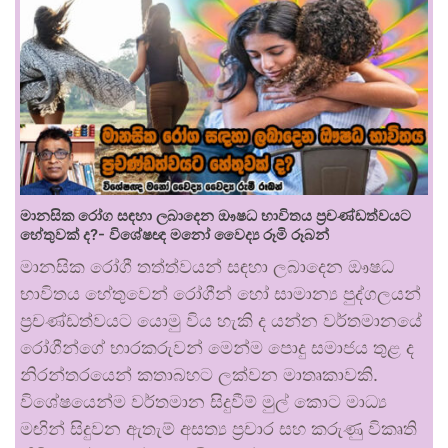
මානසික රෝග සඳහා ලබාදෙන ඖෂධ භාවිතය ප්‍රචණ්ඩත්වයට
හේතුවක් ද?- විශේෂඥ මනෝ වෛද්‍ය රූමි රූබන්
මානසික රෝගී තත්ත්වයන් සඳහා ලබාදෙන ඖෂධ
භාවිතය හේතුවෙන් රෝගීන් හෝ සාමාන්‍ය පුද්ගලයන්
ප්‍රචණ්ඩත්වයට යොමු විය හැකි ද යන්න වර්තමානයේ
රෝගීන්ගේ භාරකරුවන් මෙන්ම පොදු සමාජය තුළ ද
නිරන්තරයෙන් කතාබහට ලක්වන මාතෘකාවකි.
විශේෂයෙන්ම වර්තමාන සිදුවීම් මුල් කොට මාධ්‍ය
මඟින් සිදුවන ඇතැම් අසත්‍ය ප්‍රචාර සහ කරුණු විකෘති