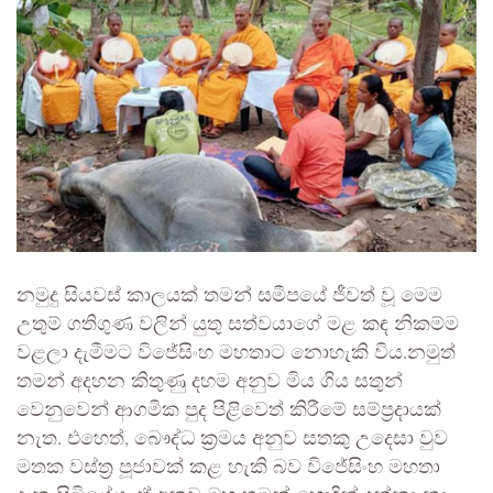
නමුදු සියවස් කාලයක් තමන් සමීපයේ ජීවත් වූ මෙම
උතුම් ගතිගුණ වලින් යුතු සත්වයාගේ මළ කඳ නිකම්ම
වළලා දැමීමට විජේසිංහ මහතාට නොහැකි විය.නමුත්
තමන් අදහන කිතුණු දහම අනුව මිය ගිය සතුන්
වෙනුවෙන් ආගමික පුද පිළිවෙත් කිරීමේ සම්ප්‍රදායක්
නැත. එහෙත්, බෞද්ධ ක්‍රමය අනුව සතකු උදෙසා වුව
මතක වස්ත්‍ර පූජාවක් කළ හැකි බව විජේසිංහ මහතා