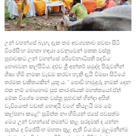
උන් වහන්සේ බැහැ දැක තම අවශ්‍යතාව පවසා සිටි
විජේසිංහ මහතා හඳයා වෙනුවෙන් මතක වස්ත්‍ර
පූජාවකට උන් වහන්සේ පරිවේනාධිපති පදවිය
හොබවන කල්පිටිය, දළුව ශ්‍රී අන්තර් සමුද්ද පිරුවනින්
ශිෂ්‍ය හිමි නමක වැඩම කරවා හැකි දැයි විමසා සිටියේ
තරමක චකිතයකින් යුතු ය. ” පොඩි හාමුදුරු නමක් දෙන
එක නම් බොහොම සුළු කාරණයක් මහත්තයෝ.ඒත්
මේක විශේෂ මතක වස්ත්‍ර පූජාවක් හින්දා අපිත්
වැඩියොත් වඩාත් හොඳයි වගේ කියලයි මම මේ
කල්පනා කළේ” සුමිත්ත නා හිමියන් එසේ පවසත්ම
මෙය උන් වහන්සේ තමන්ට කළ සරදමක් ද යන්න
සැකය ද විජේසිංහ මහතා තුළ ඇති විය.එය මුලුමනින්ම