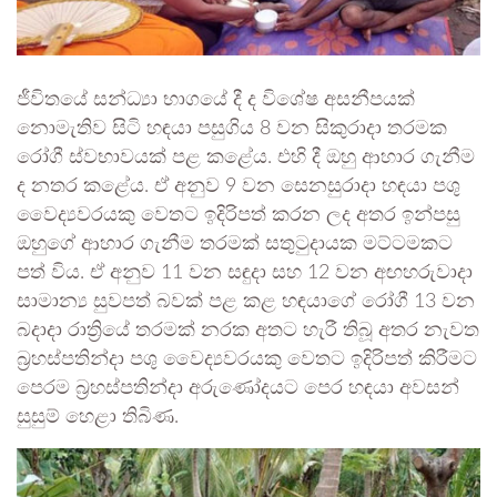
ජීවිතයේ සන්ධ්‍යා භාගයේ දී ද විශේෂ අසනීපයක්
නොමැතිව සිටි හඳයා පසුගිය 8 වන සිකුරාදා තරමක
රෝගී ස්වභාවයක් පළ කළේය. එහි දී ඔහු ආහාර ගැනීම
ද නතර කළේය. ඒ අනුව 9 වන සෙනසුරාදා හඳයා පශු
වෛද්‍යවරයකු වෙතට ඉදිරිපත් කරන ලද අතර ඉන්පසු
ඔහුගේ ආහාර ගැනීම තරමක් සතුටුදායක මට්ටමකට
පත් විය. ඒ අනුව 11 වන සඳුදා සහ 12 වන අඟහරුවාදා
සාමාන්‍ය සුවපත් බවක් පළ කළ හඳයාගේ රෝගී 13 වන
බදාදා රාත්‍රියේ තරමක් නරක අතට හැරී තිබූ අතර නැවත
බ්‍රහස්පතින්දා පශු වෛද්‍යවරයකු වෙතට ඉදිරිපත් කිරීමට
පෙරම බ්‍රහස්පතින්දා අරුණෝදයට පෙර හඳයා අවසන්
සුසුම් හෙළා තිබිණ.