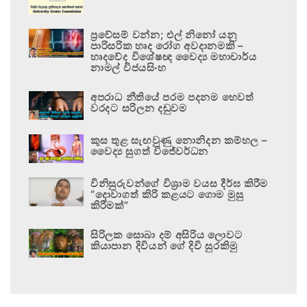
ප්‍රවේසම් වන්න; එල් නිනෝ යනු
පාරිසරික හෘද රෝග අවදානමකි –
හෘදවේද විශේෂඥ වෛද්‍ය මහාචාර්ය
නාමල් විජයසිංහ
අපරාධ නීතියේ පරම පදනම හෙවත්
වරදට සරිලන දඬුවම
කුස තුළ සැඟවුණු නොනිදන කම්හල –
වෛද්‍ය සුගත් විජේවර්ධන
විනිසුරුවන්ගේ විශ්‍රාම වයස දීර්ඝ කිරීම
“දොවාගත් කිරි කළයට ගොම මුසු
කිරීමක්”
සිරිලක සොබා දම් අසිරිය ලොවට
කියාපාන දිවියන් ගේ දිවි සුරකිමු