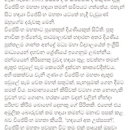
විජේසිංහ මහතා හඳයා තමන් සමීපයට ගත්තේය. එතැන්
සිට හඳයා විජේසිංහ මහතා යටතේ හැදී වැඩුණේ
ඔහුගේම දරුවකු මෙනි.
විජේසිංහ මහතාට පුතෙකුත් දියණියකුත් සිටිති. පුතු
නාවික ඉංජිනේරු පාඨමාලාවක් හදාරන අතර දියණිය
පුත්තලම ශාන්ත අන්ද්‍රේ මධ්‍ය මහා විද්‍යාලයේත් ඉංග්‍රීසි
මාධ්‍යයෙන් දහවන ශ්‍රේණියේ ඉගෙනුම ලබන්නීය.
ජන්මයෙන් තිරිසනකු වුවද හඳයා තුළ පවත්නා තමන්
ඇතුළු පවුලේ සැම කෙරෙහි දක්වන කෘතවේදීත්වය,
අහිංසකත්වය වැනි ගුණාංග විජේසිංහ මහතා ඇතුළු
පවුලේ සැම වෙත මහත් සතුටක්, සැනසුමක් ගෙන දීමට
සමත් විය. සාමාන්‍යයෙන් කිසිවක් වටහා ගත නොහැකි
වූවන් හට ගොනා, හරකා යන වදන් වලින් නින්දා
පරිභව කිරීම බොහෝ දෙනකු ගේ සිරිතකි. එහෙත් එය
අමූලික බොරුවක් තම හඳයා තමන්ට මනාව පසක් කළ
බව විජේසිංහ මහතා කියයි. “හඳයෝ අත උස්සපන්”,
විජේසිංහ මහතා පවසන විට තම එක් පාදයක් ඔසවා