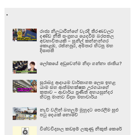
.
රාජ්‍ය නිලධාරීන්ගේ වැරදි තීරණවලට
දණ්ඩ නීති සංග්‍රහය යෙදවීම බරපතල
අවභාවිතයකි – සුනිල් කන්නන්ගර
කොළඹ, රත්නපුර, අම්පාර හිටපු මහ
දිසාපති
ලෝකයේ අඩුවෙන්ම නිදා ගන්නා ජාතිය?
සුරාබදු ආදායම වාර්තාගත ලෙස ඉහළ
යාම සහ ආත්මභක්ෂක උරගයාගේ
කතාව – ආචාර්ය ප්‍රණීත් අභයසුන්දර
හිටපු මානව විද්‍යා මහාචාර්ය
නැව් වලින් බහලුම් මුහුදට පෙරලීම සුළු
පටු දෙයක් නොවේ
විශ්වවිද්‍යාල කඩඉම් ලකුණු නිකුත් කෙරේ