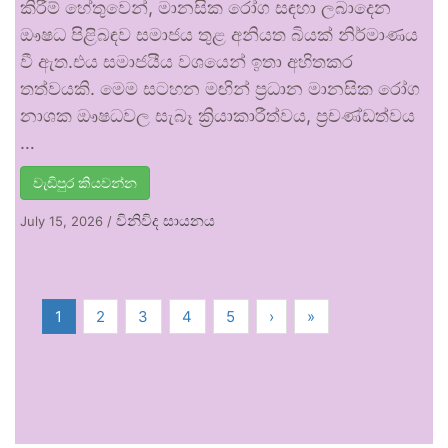
කිරීම් හේතුවෙන්, මානසික රෝග සඳහා ලබාදෙන
ඖෂධ පිළිබඳව සමාජය තුළ අනියත බියක් නිර්මාණය
වී ඇත.එය සමාජයීය වශයෙන් ඉතා අහිතකර
තත්වයකි. මෙම සටහන මඟින් ප්‍රධාන මානසික රෝග
නාශක ඖෂධවල සැබෑ ක්‍රියාකාරීත්වය, ප්‍රචණ්ඩත්වය
…
වැඩිපුර කියවන්න
විනිවිද සායනය
July 15, 2026
/
1
2
3
4
5
›
»