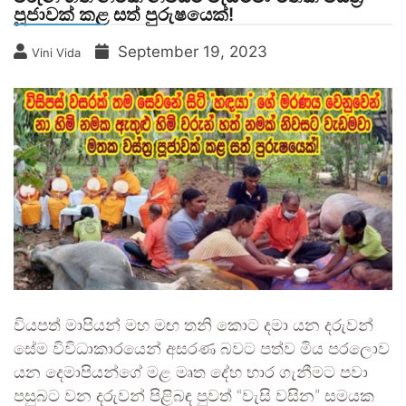
පූජාවක් කළ සත් පුරුෂයෙක්!
September 19, 2023
Vini Vida
වියපත් මාපියන් මහ මඟ තනි කොට දමා යන දරුවන්
සේම විවිධාකාරයෙන් අසරණ බවට පත්ව මිය පරලොව
යන දෙමාපියන්ගේ මළ මෘත දේහ භාර ගැනීමට පවා
පසුබට වන දරුවන් පිළිබඳ පුවත් “වැසි වසින” සමයක