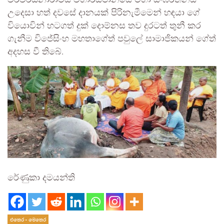
වීරවර්ධනාරාමය විහාරස්ථානයේ මහා සංඝරත්නය
උදෙසා හත් දවසේ දානයක් පිරිනැමීමෙන් හඳයා ගේ
වියොවින් හටගත් දුක් දොම්නස තව දුරටත් තුනී කර
ගැනීම විජේසිංහ මහතාගේත් පවුලේ සාමාජිකයන් ගේත්
අදහස වී තිබේ.
රේණුකා දමයන්ති
එතෙර - මෙතෙර