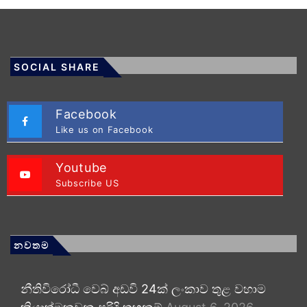
SOCIAL SHARE
Facebook
Like us on Facebook
Youtube
Subscribe US
නවතම
නීතිවිරෝධී වෙබ් අඩවි 24ක් ලංකාව තුළ වහාම