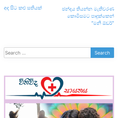
අද සිට කළු සතියක්
ඡන්දය තියන්න මැතිවරණ
කොමිසමට පාදුක්කෙන්
“මනි ඕඩර්”