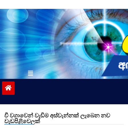
Skip
to
content
vinivida.lk
වී වගාවෙන් වැඩිම අස්වැන්නක් ලැබෙන නව
වැඩපිළිවෙලක්