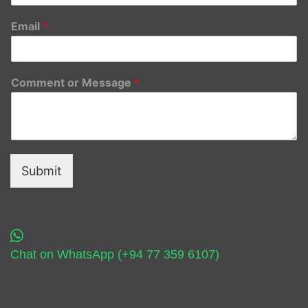
Email
*
Comment or Message
*
Submit
Chat on WhatsApp (+94 77 359 6107)