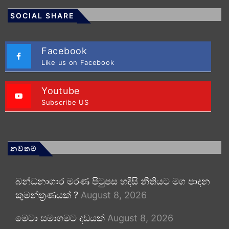
SOCIAL SHARE
Facebook
Like us on Facebook
Youtube
Subscribe US
නවතම
බන්ධනාගාර මරණ පිටුපස හදිසි නීතියට මග පාදන
කුමන්ත්‍රණයක් ?
August 8, 2026
මෙටා සමාගමට දඩයක්
August 8, 2026