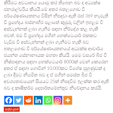
කිරීමට අවධානය යොමු කර තිබෙන බව ද අධ්‍යක්ෂ
ජනරාල්වරිය කියයි.මේ අතර බතලගොඩ වී
පර්යේෂණායතනය විසින් නිපදවා ඇති ඹ්ඝ් 369 නැමැති
වී ප්‍රභේදය බස්නාහිර පළාතේ කුඹුරු වලින් ඉහළම වී
අස්වැන්නක් ලබා ගැනීම සඳහා නිර්දේශ කළ හැකි
බවත්, එම වී ප්‍රභේදය මගින් හෙක්ටෙයාර් එකකට
වැඩිම වී අස්වැන්නක් ලබා ගැනීමට හැකි බව
බතලගොඩ වී පර්යේෂණායතනයේ අධ්‍යක්ෂ ආචාර්ය
ජයන්ත සේනානායක මහතා කියයි. මෙම වසරේ බීජ වී
නිෂ්පාදනය සඳහා හෙක්ටෙයාර් 8000ක් වෙන් කෙරෙන
අතර ඒ සඳහා ගොවින් 10,000කට විශේෂ පුහුණුවක් ද
ලබා දීමට නියමිත බව ද ඒ මගින් සමස්ත බීජ වී
අවශ්‍යතාවයෙන් සියයට 25ක් නිපදවීම ඉලක්ක කර ඇති
බව ද කෘෂිකර්ම දෙපාර්තමේන්තුව නිවේදනය කරයි.
කාලීන පුවත්