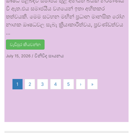
ඖෂධ පිළිබඳව සමාජය තුළ අනියත බියක් නිර්මාණය
වී ඇත.එය සමාජයීය වශයෙන් ඉතා අහිතකර
තත්වයකි. මෙම සටහන මඟින් ප්‍රධාන මානසික රෝග
නාශක ඖෂධවල සැබෑ ක්‍රියාකාරීත්වය, ප්‍රචණ්ඩත්වය
…
වැඩිපුර කියවන්න
විනිවිද සායනය
July 15, 2026
/
1
2
3
4
5
›
»