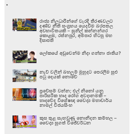
.
රාජ්‍ය නිලධාරීන්ගේ වැරදි තීරණවලට
දණ්ඩ නීති සංග්‍රහය යෙදවීම බරපතල
අවභාවිතයකි – සුනිල් කන්නන්ගර
කොළඹ, රත්නපුර, අම්පාර හිටපු මහ
දිසාපති
ලෝකයේ අඩුවෙන්ම නිදා ගන්නා ජාතිය?
නැව් වලින් බහලුම් මුහුදට පෙරලීම සුළු
පටු දෙයක් නොවේ
ප්‍රවේසම් වන්න; එල් නිනෝ යනු
පාරිසරික හෘද රෝග අවදානමකි –
හෘදවේද විශේෂඥ වෛද්‍ය මහාචාර්ය
නාමල් විජයසිංහ
කුස තුළ සැඟවුණු නොනිදන කම්හල –
වෛද්‍ය සුගත් විජේවර්ධන