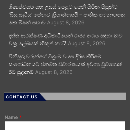
ශිෂ්‍යත්වයට සහ උසස් පෙළට පෙනී සිටින සිසුන්ට
‘සිසු සැරිය’ සේවාව ක්‍රියාත්මකයි – ජාතික ගමනාගමන
කොමිෂන් සභාව
August 8, 2026
දත්ත ආරක්ෂණ අධිකාරියෙන් රාජ්‍ය අංශය සඳහා නව
චක්‍ර ලේඛයක් නිකුත් කරයි
August 8, 2026
විනිසුරුවරුන්ගේ විශ්‍රාම වයස දීර්ඝ කිරීමේ
සංශෝධනයට ජනමත විචාරණයක් අවශ්‍ය වුවහොත්
ඊට සූදානම්
August 8, 2026
CONTACT US
Name
*