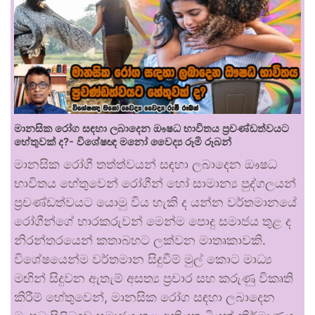
මානසික රෝග සඳහා ලබාදෙන ඖෂධ භාවිතය ප්‍රචණ්ඩත්වයට
හේතුවක් ද?- විශේෂඥ මනෝ වෛද්‍ය රූමි රූබන්
මානසික රෝගී තත්ත්වයන් සඳහා ලබාදෙන ඖෂධ
භාවිතය හේතුවෙන් රෝගීන් හෝ සාමාන්‍ය පුද්ගලයන්
ප්‍රචණ්ඩත්වයට යොමු විය හැකි ද යන්න වර්තමානයේ
රෝගීන්ගේ භාරකරුවන් මෙන්ම පොදු සමාජය තුළ ද
නිරන්තරයෙන් කතාබහට ලක්වන මාතෘකාවකි.
විශේෂයෙන්ම වර්තමාන සිදුවීම් මුල් කොට මාධ්‍ය
මඟින් සිදුවන ඇතැම් අසත්‍ය ප්‍රචාර සහ කරුණු විකෘති
කිරීම් හේතුවෙන්, මානසික රෝග සඳහා ලබාදෙන