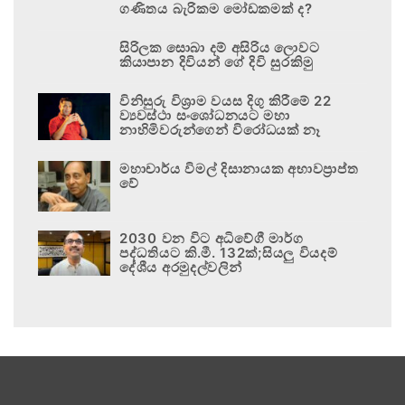
ගණිතය බැරිකම මෝඩකමක් ද?
සිරිලක සොබා දම් අසිරිය ලොවට
කියාපාන දිවියන් ගේ දිවි සුරකිමු
විනිසුරු විශ්‍රාම වයස දිගු කිරීමේ 22
ව්‍යවස්ථා සංශෝධනයට මහා
නාහිමිවරුන්ගෙන් විරෝධයක් නෑ
මහාචාර්ය විමල් දිසානායක අභාවප්‍රාප්ත
වේ
2030 වන විට අධිවේගී මාර්ග
පද්ධතියට කි.මී. 132ක්;සියලු වියදම්
දේශීය අරමුදල්වලින්