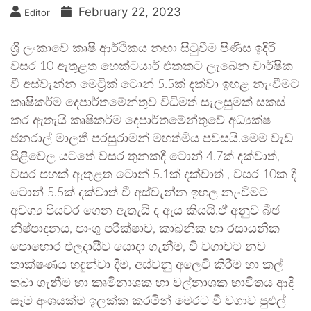
February 22, 2023
Editor
ශ්‍රී ලංකාවේ කෘෂි ආර්ථිකය නඟා සිටුවීම පිණිස ඉදිරි
වසර 10 ඇතුළත හෙක්ටයාර් එකකට ලැබෙන වාර්ෂික
වී අස්වැන්න මෙට්‍රික් ටොන් 5.5ක් දක්වා ඉහළ නැංවීමට
කෘෂිකර්ම දෙපාර්තමේන්තුව විධිමත් සැලසුමක් සකස්
කර ඇතැයි කෘෂිකර්ම දෙපාර්තමේන්තුවේ අධ්‍යක්ෂ
ජනරාල් මාලතී පරසුරාමන් මහත්මිය පවසයි.මෙම වැඩ
පිළිවෙල යටතේ වසර තුනකදී ටොන් 4.7ක් දක්වාත්,
වසර පහක් ඇතුළත ටොන් 5.1ක් දක්වාත් , වසර 10ක දී
ටොන් 5.5ක් දක්වාත් වී අස්වැන්න ඉහල නැංවීමට
අවශ්‍ය පියවර ගෙන ඇතැයි ද ඇය කියයි.ඒ අනුව බීජ
නිෂ්පාදනය, පාංශු පරීක්ෂාව, කාබනික හා රසායනික
පොහොර ඵලදායීව යොදා ගැනීම, වී වගාවට නව
තාක්ෂණය හඳුන්වා දීම, අස්වනු අලෙවි කිරීම හා කල්
තබා ගැනීම හා කෘමිනාශක හා වල්නාශක භාවිතය ආදි
සෑම අංශයක්ම ඉලක්ක කරමින් මෙරට වී වගාව පුළුල්