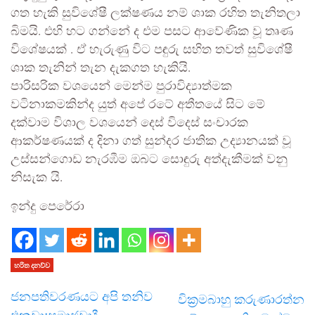
ගත හැකි සුවිශේෂී ලක්ෂණය නම් ශාක රහිත තැනිතලා
බිමයි. එහි හට ගන්නේ ද එම පසට ආවේණික වූ තෘණ
විශේෂයක් . ඒ හැරුණු විට පඳුරු සහිත තවත් සුවිශේෂී
ශාක තැනින් තැන දැකගත හැකියි.
පාරිසරික වශයෙන් මෙන්ම පුරාවිද්‍යාත්මක
වටිනාකමකින්ද යුත් අපේ රටේ අතීතයේ සිට මේ
දක්වාම විශාල වශයෙන් දෙස් විදෙස් සංචාරක
ආකර්ෂණයක් ද දිනා ගත් සුන්දර ජාතික උද්‍යානයක් වූ
උස්සන්ගොඩ නැරඹීම ඔබට සොඳුරු අත්දැකීමක් වනු
නිසැක යි.
ඉන්දු පෙරේරා
හරිත දනව්ව
ජනපතිවරණයට අපි තනිව
වික්‍රමබාහු කරුණාරත්න