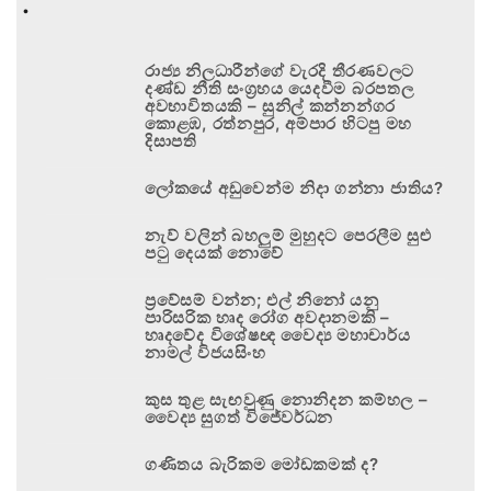
.
රාජ්‍ය නිලධාරීන්ගේ වැරදි තීරණවලට
දණ්ඩ නීති සංග්‍රහය යෙදවීම බරපතල
අවභාවිතයකි – සුනිල් කන්නන්ගර
කොළඹ, රත්නපුර, අම්පාර හිටපු මහ
දිසාපති
ලෝකයේ අඩුවෙන්ම නිදා ගන්නා ජාතිය?
නැව් වලින් බහලුම් මුහුදට පෙරලීම සුළු
පටු දෙයක් නොවේ
ප්‍රවේසම් වන්න; එල් නිනෝ යනු
පාරිසරික හෘද රෝග අවදානමකි –
හෘදවේද විශේෂඥ වෛද්‍ය මහාචාර්ය
නාමල් විජයසිංහ
කුස තුළ සැඟවුණු නොනිදන කම්හල –
වෛද්‍ය සුගත් විජේවර්ධන
ගණිතය බැරිකම මෝඩකමක් ද?