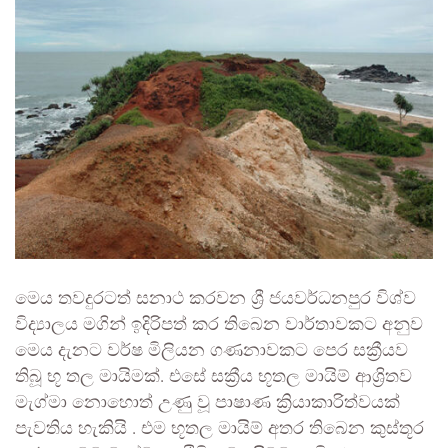
මෙය තවදුරටත් සනාථ කරවන ශ්‍රී ජයවර්ධනපුර විශ්ව
විද්‍යාලය මගින් ඉදිරිපත් කර තිබෙන වාර්තාවකට අනුව
මෙය දැනට වර්ෂ මිලියන ගණනාවකට පෙර සක්‍රීයව
තිබූ භූ තල මායිමක්. එසේ සක්‍රීය භූතල මායිම් ආශ්‍රිතව
මැග්මා නොහොත් උණු වූ පාෂාණ ක්‍රියාකාරිත්වයක්
පැවතිය හැකියි . එම භූතල මායිම් අතර තිබෙන කුස්තූර