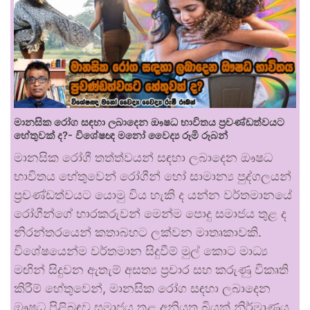
මානසික රෝග සඳහා ලබාදෙන ඖෂධ භාවිතය ප්‍රචණ්ඩත්වයට
හේතුවක් ද?- විශේෂඥ මනෝ වෛද්‍ය රූමි රූබන්
මානසික රෝගී තත්ත්වයන් සඳහා ලබාදෙන ඖෂධ
භාවිතය හේතුවෙන් රෝගීන් හෝ සාමාන්‍ය පුද්ගලයන්
ප්‍රචණ්ඩත්වයට යොමු විය හැකි ද යන්න වර්තමානයේ
රෝගීන්ගේ භාරකරුවන් මෙන්ම පොදු සමාජය තුළ ද
නිරන්තරයෙන් කතාබහට ලක්වන මාතෘකාවකි.
විශේෂයෙන්ම වර්තමාන සිදුවීම් මුල් කොට මාධ්‍ය
මඟින් සිදුවන ඇතැම් අසත්‍ය ප්‍රචාර සහ කරුණු විකෘති
කිරීම් හේතුවෙන්, මානසික රෝග සඳහා ලබාදෙන
ඖෂධ පිළිබඳව සමාජය තුළ අනියත බියක් නිර්මාණය