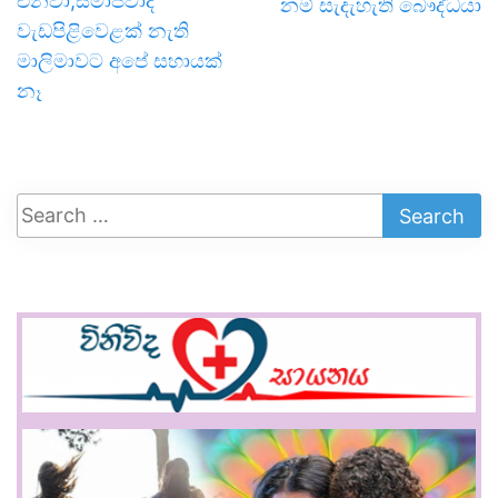
එනවා;සමාජවාදී
නම් සැදැහැති බෞද්ධයා
වැඩපිළිවෙළක් නැති
මාලිමාවට අපේ සහායක්
නෑ