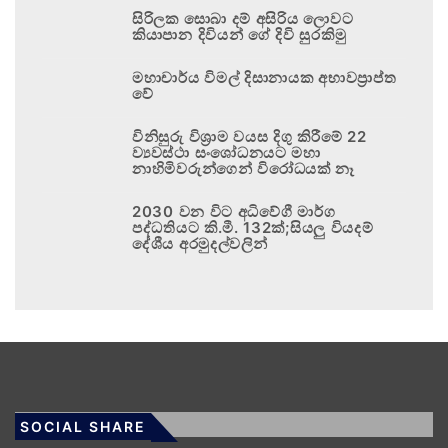
සිරිලක සොබා දම් අසිරිය ලොවට
කියාපාන දිවියන් ගේ දිවි සුරකිමු
මහාචාර්ය විමල් දිසානායක අභාවප්‍රාප්ත
වේ
විනිසුරු විශ්‍රාම වයස දිගු කිරීමේ 22
ව්‍යවස්ථා සංශෝධනයට මහා
නාහිමිවරුන්ගෙන් විරෝධයක් නෑ
2030 වන විට අධිවේගී මාර්ග
පද්ධතියට කි.මී. 132ක්;සියලු වියදම්
දේශීය අරමුදල්වලින්
SOCIAL SHARE