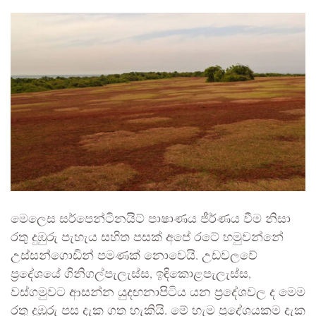
මෙලෙස සර්පෙන්ටිනයිට් පාෂාණය ජීර්ණය වීම නිසා
රතු දුඹුරු පැහැය සහිත පසක් අපේ රටේ හමුවන්නේ
උස්සන්ගොඩින් පමණක් නොවෙයි. උඩවලවේ
ප්‍රදේශයේ ගිනිගල්පැලැස්ස, ඉඳිකොළපැලැස්ස,
වස්ගමුවට ආසන්න යුදඟනාපිටිය යන ප්‍රදේශවල ද මෙම
රතු දුඹුරු පස දැක ගත හැකියි. මේ හැම ප්‍රදේශයකම දැක