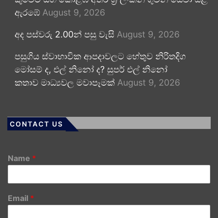
ඇරඹේ
August 9, 2026
අද පස්වරු 2.00න් පසු වැසි
August 9, 2026
පසුගිය ස්වාභාවික ආපදාවලට හේතුව නිරිතදිග
මෝසම් ද, එල් නිනෝ ද? සුපර් එල් නිනෝ
කතාව මාධ්‍යවල මවාපෑමක්
August 9, 2026
CONTACT US
Name
*
Email
*