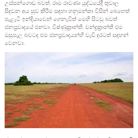
උස්සන්ගොඩ බවත්, රාම රාවණා යුද්ධයේදී තුවාල
සිදුවන අය සුව කිරීම සඳහා හනුමන්තා විසින් බෙහෙත්
පැළෑටි ඉන්දියාවෙන් ගෙනැවිත් මෙහි සිටවූ බවත්
ජනප්‍රවාදයේ එනවා. විෂ්ණුක්‍රාන්ති, චන්ද්‍රක්‍රාන්ති එම
ඔසුපැල බවටද එම ජනප්‍රවාදයන්හි වැඩි දුරටත් සඳහන්
වෙනවා.