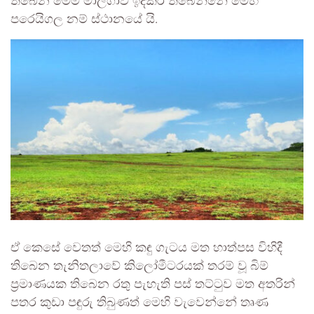
තිබෙන මෙම මාලිගාව ඉදිකර තිබෙන්නේ මෙහි
පරෙයිගල නම් ස්ථානයේ යි.
ඒ කෙසේ වෙතත් මෙහි කඳු ගැටය මත හාත්පස විහිදී
තිබෙන තැනිතලාවේ කිලෝමීටරයක් තරම් වූ බිම්
ප්‍රමාණයක තිබෙන රතු පැහැති පස් තට්ටුව මත අතරින්
පතර කුඩා පඳුරු තිබුණත් මෙහි වැවෙන්නේ තෘණ