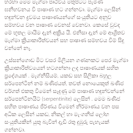
හරහා මෙම මැග්මා පෘථිවිය මතුපිටට පැමිණ
ඝනීභවනය වී පාෂාණ හට ගන්නවා. මැග්මා ලෙසින්
හඳුන්වන ද්‍රවමය පාෂාණයන්ගේ සංයුතියට අනුව
සම්භවය වන පාෂාණ වෙනස් වෙනවා. කෙසේ වුවද
මේ භූතල මායිම දැන් අක්‍රිය යි. එනිසා දැන් මේ ආශ්‍රිතව
මැග්මා ක්‍රියාකාරීත්වයන් සහ පාෂාණ සම්භවය වීම් සිදු
වන්නේ නෑ.
උස්සන්ගොඩ මීට වසර මිලියන ගණනකට පෙර මැග්මා
ක්‍රියාකාරීත්වයෙන් හටගන්නා ලද පාෂාණයක් සහිත
ප්‍රදේශයක් . මැග්නීසියම්, යකඩ සහ සිලිකා බහුල
සර්පෙන්ටීන් නම් ඛණිජයත්, තවත් නොයෙකුත් ඛණිජ
වර්ගත් එකතු වීමෙන් සෑදුණු මේ පාෂාණ හඳුන්වන්නේ
සර්පෙන්ටිනයිට් (serpentinite) ලෙසින් . මෙම ඛණිජ
සහිත පාෂාණය ජීර්ණය වීමෙන් නිර්මාණය වන පස
අධික ලෙසින් යකඩ, නිකල් හා මැංගනීස් ලෝහ
සංයුතියකින් යුතු බැවින් දැඩි රතු දුඹුරු පැහැයක්
ගන්නවා.