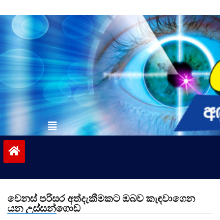
Skip
to
content
vinivida.lk
වෙනස් පරිසර අත්දැකීමකට ඔබව කැඳවාගෙන
යන උස්සන්ගොඩ