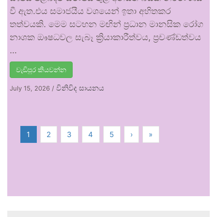
වී ඇත.එය සමාජයීය වශයෙන් ඉතා අහිතකර
තත්වයකි. මෙම සටහන මඟින් ප්‍රධාන මානසික රෝග
නාශක ඖෂධවල සැබෑ ක්‍රියාකාරීත්වය, ප්‍රචණ්ඩත්වය
…
වැඩිපුර කියවන්න
විනිවිද සායනය
July 15, 2026
/
1
2
3
4
5
›
»