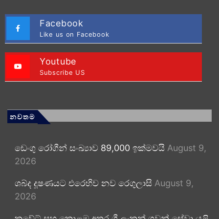
Facebook
Like us on Facebook
Youtube
Subscribe US
නවතම
ඩෙංගු රෝගීන් සංඛ්‍යාව 89,000 ඉක්මවයි
August 9,
2026
ශබ්ද දූෂණයට එරෙහිව නව රෙගුලාසි
August 9,
2026
කුවේට් සහ කොළඹ අතර ශ්‍රී ලංකන් ගුවන් සේවා යළි