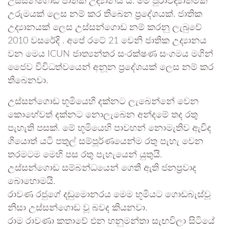
උස්සන්ගොඩ ජාතික උද්‍යානය යි. මේ පුරාවිද්‍යාත්මක
උරුමයක් ලෙස නම් කර තිබෙන ප්‍රදේශයක්. ජාතික
උද්‍යානයක් ලෙස උස්සන්ගොඩ නම් කරනු ලැබුවේ
2010 වසරේදි . අපේ රටේ 21 වෙනි ජාතික උද්‍යානය
වන මෙය ICUN ජාත්‍යන්තර සංරක්ෂණ සංගමය මගින්
ජෛව විවිධත්වයෙන් අනූන ප්‍රදේශයක් ලෙස නම් කර
තිබෙනවා.
උස්සන්ගොඩ භූමියෙහි දක්නට ලැබෙන්නේ වෙන
කොහේවත් දක්නට නොලැබෙන අන්දමේ තද රතු
පැහැති පසක්. මේ භූමියෙහි පාවහන් නොමැතිව ඇවිද
ගියොත් යටි පතුල් සම්පූර්ණයෙන්ම රතු පැහැ වෙන
තරමටම මෙහි පස රතු පැහැයෙන් යුතුයි.
උස්සන්ගොඩ සම්බන්ධයෙන් ගෙතී ඇති ජනප්‍රවාද
බොහොමයි.
රාවණ රජුගේ දඬුමොනරය මෙම භූමියට ගොඩබැස්වූ
නිසා උස්සන්ගොඩ වූ බවද කියනවා.
රාම රාවණා කතාවේ එන හනුමන්තා සැඟවිලා සිටියේ