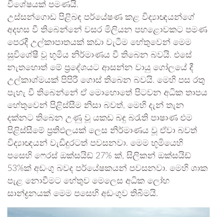
විශේෂයක් පමණයි.
උස්සන්ගොඩ පිළිබඳ පර්යේෂණ කළ විද්‍යාඥයන්ගේ
අදහස වී තිබෙන්නේ වසර මිලියන පහළොවකට පමණ
පෙරදී උල්කාපාතයක් කඩා වැටීම හේතුවෙන් මෙම
සුවිශේෂී වූ භූමිය නිර්මාණය වී තිබෙන බවයි. එසේ
නැතහොත් මේ ප්‍රදේශයට ආසන්න වායු ගෝලයේ දී
උල්කාශ්මයක් පිපිරී ගොස් තිබෙන බවයි. මෙහි පස රතු
පැහැ වී තිබෙන්නේ ඒ මොහොතේ පිටවන අධික තාපය
හේතුවෙන් පිළිස්සීම නිසා බවත්, මෙහි දැන් තැන
දක්නට තිබෙන උණු වූ යකඩ බඳු බරැති පාෂාණ එම
පිළිස්සීමේ ප්‍රතිඵලයක් ලෙස නිර්මාණය වූ ඒවා බවත්
විද්‍යාඥයන් වැඩිදුරටත් පවසනවා. මෙම භූමියෙහි
පසෙහි ෆෙරස් ඔක්සයිඩ් 27% ක්, සිලිකන් ඔක්සයිඩ්
53%ක් අඩංගු බවද පර්යේෂකයන් පවසනවා. මෙහි ශාක
පැළ නොවීමට හේතුව මෙලෙස අධික ලෝහ
සාන්ද්‍රනයක් මෙම පසෙහි අඩංගුව තිබීමයි.