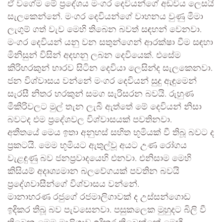
ඒ වගේම මේ ප්‍රදේශය මංගර දෙවියන්ගේ අඩවිය ලෙසයි
සැලකෙන්නේ. මංගර දෙවියන්ගේ වාහනය වුණු මීමා
ලැගුම් ගත් වැව මෙහි තිබෙන බවත් සඳහන් වෙනවා.
මංගර දෙවියන් යනු වන සතුන්ගෙන් ආරක්ෂා වීම සඳහා
මිනිසුන් විසින් අදහනු ලබන දෙවියෙක්. එසේම
කිරිහරකුන් භාරව සිටින දෙවියා ලෙසින්ද සැලකෙනවා.
ජන විශ්වාසය වන්නේ මංගර දෙවියන් සුදු ඇඳුමෙන්
සැරසී නිතර හරකුන් සමග සැරිසරන බවයි. රුහුණ
මීකිරිවලට මුල් තැන ලැබී ඇත්තේ මේ දෙවියන් නිසා
බවටද එම ප්‍රදේශවල විශ්වාසයක් පවතිනවා.
අතීතයේ මෙය ඉතා අනුහස් සහිත භූමියක් වී තිබූ බවට ද
ප්‍රකටයි. මෙම භූමියට ඇතුල්වූ අයට උණ රෝගය
වැළඳුණු බව ජනප්‍රවාදයෙහි එනවා. එනිසාම මෙහි
කිසියම් අදෘශ්‍යමාන බලවේගයක් පවතින බවයි
ප්‍රදේශවාසීන්ගේ විශ්වාසය වන්නේ.
මානාභරණ රජුගේ රජමාලිගාවක් ද උස්සන්ගොඩ
ඉදිකර තිබූ බව පැවසෙනවා. පසුකලෙක මුහුදට බිලි වී