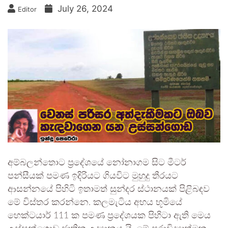
July 26, 2024
Editor
අම්බලන්තොට ප්‍රදේශයේ නෝනාගම සිට මීටර්
පන්සීයක් පමණ ඉදිරියට ගියවිට මුහුදු තීරයට
ආසන්නයේ පිහිටි ඉතාමත් සුන්දර ස්ථානයක් පිළිබඳව
මේ විස්තර කරන්නෙ. කලමැටිය අභය භූමියේ
හෙක්ටයාර් 111 ක පමණ ප්‍රදේශයක පිහිටා ඇති මෙය