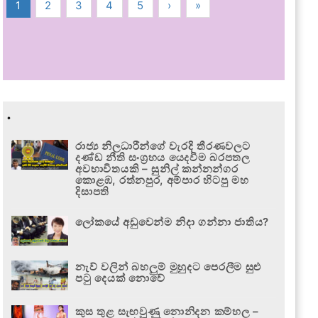
1
2
3
4
5
›
»
.
රාජ්‍ය නිලධාරීන්ගේ වැරදි තීරණවලට
දණ්ඩ නීති සංග්‍රහය යෙදවීම බරපතල
අවභාවිතයකි – සුනිල් කන්නන්ගර
කොළඹ, රත්නපුර, අම්පාර හිටපු මහ
දිසාපති
ලෝකයේ අඩුවෙන්ම නිදා ගන්නා ජාතිය?
නැව් වලින් බහලුම් මුහුදට පෙරලීම සුළු
පටු දෙයක් නොවේ
කුස තුළ සැඟවුණු නොනිදන කම්හල –