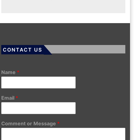
CONTACT US
Name
*
Email
*
Comment or Message
*