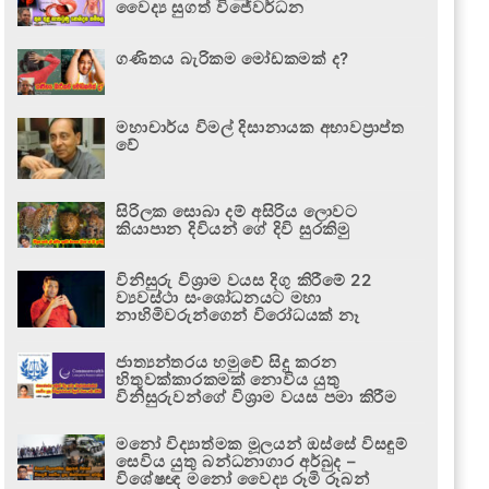
වෛද්‍ය සුගත් විජේවර්ධන
ගණිතය බැරිකම මෝඩකමක් ද?
මහාචාර්ය විමල් දිසානායක අභාවප්‍රාප්ත
වේ
සිරිලක සොබා දම් අසිරිය ලොවට
කියාපාන දිවියන් ගේ දිවි සුරකිමු
විනිසුරු විශ්‍රාම වයස දිගු කිරීමේ 22
ව්‍යවස්ථා සංශෝධනයට මහා
නාහිමිවරුන්ගෙන් විරෝධයක් නෑ
ජාත්‍යන්තරය හමුවේ සිදු කරන
හිතුවක්කාරකමක් නොවිය යුතු
විනිසුරුවන්ගේ විශ්‍රාම වයස පමා කිරීම
මනෝ විද්‍යාත්මක මූලයන් ඔස්සේ විසඳුම්
සෙවිය යුතු බන්ධනාගාර අර්බුද –
විශේෂඥ මනෝ වෛද්‍ය රූමි රූබන්