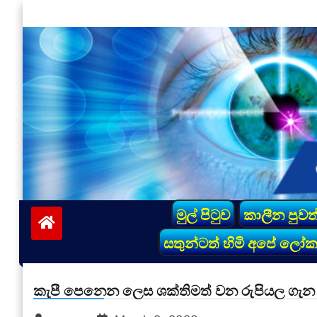
Skip
to
content
vinivida.lk
මුල් පිටුව
කාලීන පුවත
සතුන්ටත් හිමි අපේ ලෝ
කැපී පෙනෙන ලෙස ශක්තිමත් වන රුපියල ගැන