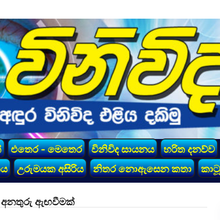
්
එතෙර - මෙතෙර
විනිවිද සායනය
හරිත දනව්ව
කය
උරුමයක අසිරිය
නිතර නොඇසෙන කතා
කාටූ
 අනතුරු ඇඟවීමක්