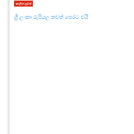
කාලීන පුවත්
ශ්‍රී ලංකා රුපියල තවත් පෙරට එයි