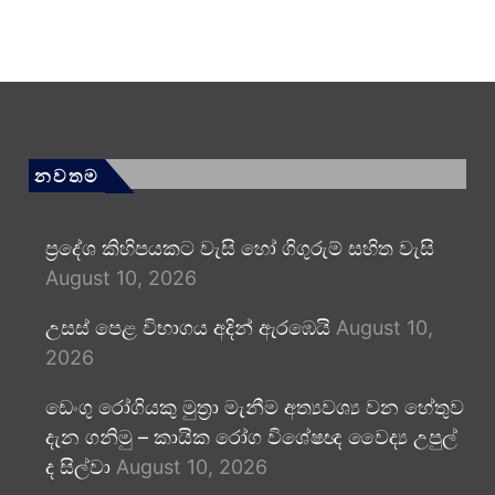
නවතම
ප්‍රදේශ කිහිපයකට වැසි හෝ ගිගුරුම් සහිත වැසි
August 10, 2026
උසස් පෙළ විභාගය අදින් ඇරඹෙයි
August 10,
2026
ඩෙංගු රෝගියකු ⁣මුත්‍රා මැනීම අත්‍යවශ්‍ය වන හේතුව
දැන ගනිමු – කායික රෝග විශේෂඥ වෛද්‍ය උපුල්
ද සිල්වා
August 10, 2026