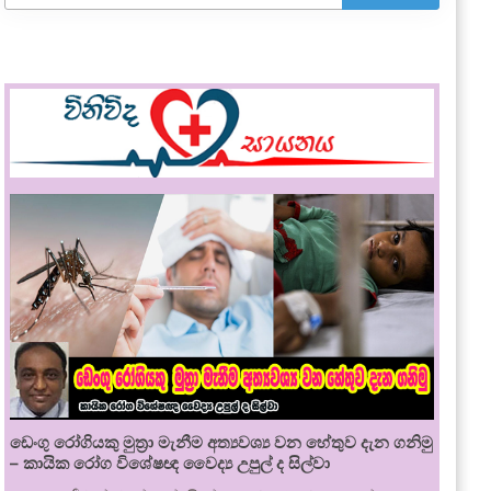
ඩෙංගු රෝගියකු ⁣මුත්‍රා මැනීම අත්‍යවශ්‍ය වන හේතුව දැන ගනිමු
– කායික රෝග විශේෂඥ වෛද්‍ය උපුල් ද සිල්වා