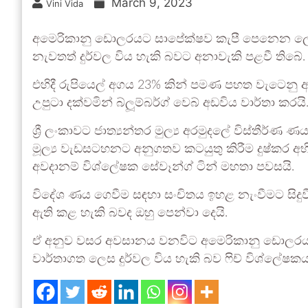
March 9, 2023
Vini Vida
අමෙරිකානු ඩොලරයට සාපේක්ෂව කැපී පෙනෙන ලෙස 
නැවතත් දුර්වල විය හැකි බවට අනාවැකි පළවී තිබේ.
එහිදී රුපියෙල් අගය 23% කින් පමණ පහත වැටෙනු ඇත
උපුටා දක්වමින් බ්ලූම්බර්ග් වෙබ් අඩවිය වාර්තා කරයි
ශ්‍රී ලංකාවට ජාත්‍යන්තර මුල්‍ය අරමුදලේ විස්තීර්ණ 
මූල්‍ය වැඩසටහනට අනුගතව කටයුතු කිරීම දුෂ්කර අභි
අවදානම් විශ්ලේෂක සේවෑන්ග් ටින් මහතා පවසයි.
විදේශ ණය ගෙවීම සඳහා සංචිතය ඉහළ නැංවීමට සිදුවී
ඇති කළ හැකි බවද ඔහු පෙන්වා දෙයි.
ඒ අනුව වසර අවසානය වනවිට අමෙරිකානු ඩොලරයට 
වාර්තාගත ලෙස දුර්වල විය හැකි බව ෆිච් විශ්ලේෂක