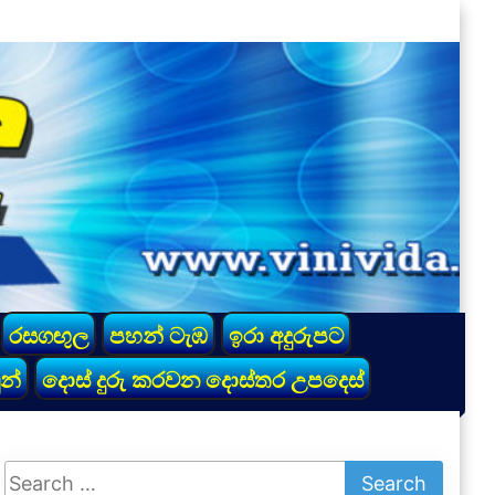
රසගඟුල
පහන් ටැඹ
ඉරා අදුරුපට
න්
දොස් දුරු කරවන දොස්තර උපදෙස්