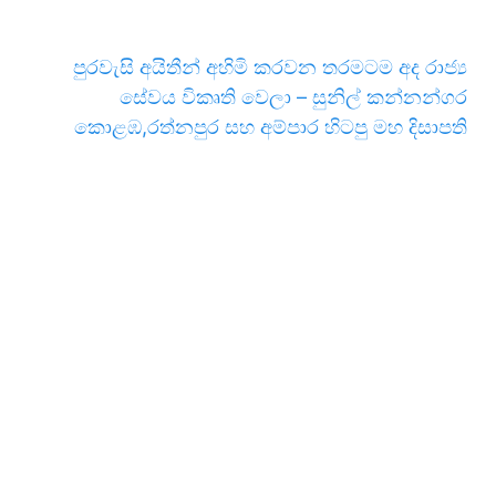
පුරවැසි අයිතීන් අහිමි කරවන තරමටම අද රාජ්‍ය
සේවය විකෘති වෙලා – සුනිල් කන්නන්ගර
කොළඹ,රත්නපුර සහ අම්පාර හිටපු මහ දිසාපති