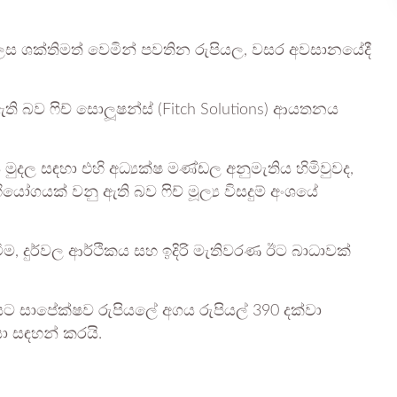
ශක්තිමත් වෙමින් පවතින රුපියල, වසර අවසානයේදී
ි බව ෆිච් සොලූෂන්ස් (Fitch Solutions) ආයතනය
.
ණය මුදල සඳහා එහි අධ්‍යක්ෂ මණ්ඩල අනුමැතිය හිමිවුවද,
යෝගයක් වනු ඇති බව ෆිච් මූල්‍ය විසදුම් අංශයේ
ම, දුර්වල ආර්ථිකය සහ ඉදිරි මැතිවරණ ඊට බාධාවක්
සාපේක්ෂව රුපියලේ අගය රුපියල් 390 දක්වා
යා සඳහන් කරයි.