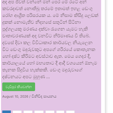
අද අප ජීවත් වන්නේ මින් පෙර මේ රටේ අන්
කවරදාවත් නොතිබූ තරමේ ඉතාමත් ඉහළ ඩෙංගු
රෝග ආශ්‍රිත පරිසරයක ය. මේ නිසාම කිසිදු ලෙඩක්
දුකක් නොමැතිව නිදහසේ සතුටින් සිටිනා
පුද්ගලයකු මරණය දක්වා රැගෙන යෑමට හැකි
වාතාවරණයක් අද වනවිට නිර්මාණය වී තිබේ.
දවසේ දිවා කල විවිධාකාර කාර්යවල නියැලෙන
විට ඩෙංගු මදුරුවකුට අපගේ ශරීරයේ කොතැනක
හෝ දෂ්ට කිරීමට අවස්ථාව ඇත. මෙය ගෙදර දී,
කාර්යාලයේ හෝ මඟතොට දී ආදී වශයෙන් ඕනෑම
තැනක සිදුවිය හැක්කකි. ඩෙංගු මදුරුවාගේ
දෂ්ටනයට අපට මුහුණ …
වැඩිපුර කියවන්න
විනිවිද සායනය
August 10, 2026
/