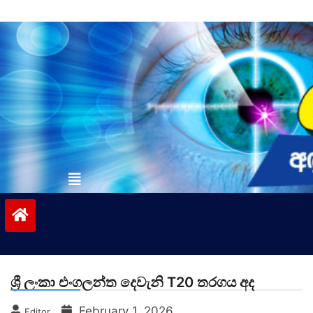
Skip
to
content
vinivida.lk
ශ්‍රී ලංකා එංගලන්ත දෙවැනි T20 තරගය අද
February 1, 2026
Editor