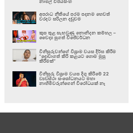
නාමල් විජයසිංහ
අපරාධ නීතියේ පරම පදනම හෙවත්
වරදට සරිලන දඬුවම
කුස තුළ සැඟවුණු නොනිදන කම්හල –
වෛද්‍ය සුගත් විජේවර්ධන
විනිසුරුවන්ගේ විශ්‍රාම වයස දීර්ඝ කිරීම
“දොවාගත් කිරි කළයට ගොම මුසු
කිරීමක්”
විනිසුරු විශ්‍රාම වයස දිගු කිරීමේ 22
ව්‍යවස්ථා සංශෝධනයට මහා
නාහිමිවරුන්ගෙන් විරෝධයක් නෑ