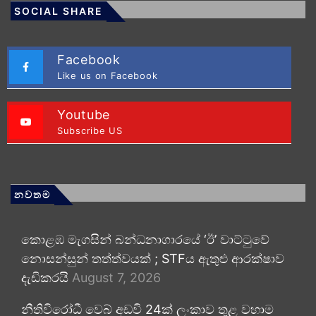
SOCIAL SHARE
Facebook
Like us on Facebook
Youtube
Subscribe US
නවතම
කොළඹ මැගසින් බන්ධනාගාරයේ ‘ඊ’ වාට්ටුවේ
නොසන්සුන් තත්ත්වයක් ; STFය ඇතුළු ආරක්ෂාව
දැඩිකරයි
August 7, 2026
නීතිවිරෝධී වෙබ් අඩවි 24ක් ලංකාව තුළ වහාම