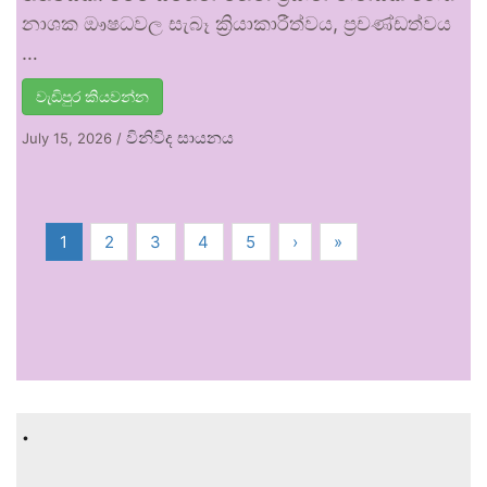
නාශක ඖෂධවල සැබෑ ක්‍රියාකාරීත්වය, ප්‍රචණ්ඩත්වය
…
වැඩිපුර කියවන්න
විනිවිද සායනය
July 15, 2026
/
1
2
3
4
5
›
»
.