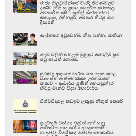
රාජ්‍ය නිලධාරීන්ගේ වැරදි තීරණවලට
දණ්ඩ නීති සංග්‍රහය යෙදවීම බරපතල
අවභාවිතයකි – සුනිල් කන්නන්ගර
කොළඹ, රත්නපුර, අම්පාර හිටපු මහ
දිසාපති
ලෝකයේ අඩුවෙන්ම නිදා ගන්නා ජාතිය?
නැව් වලින් බහලුම් මුහුදට පෙරලීම සුළු
පටු දෙයක් නොවේ
සුරාබදු ආදායම වාර්තාගත ලෙස ඉහළ
යාම සහ ආත්මභක්ෂක උරගයාගේ
කතාව – ආචාර්ය ප්‍රණීත් අභයසුන්දර
හිටපු මානව විද්‍යා මහාචාර්ය
විශ්වවිද්‍යාල කඩඉම් ලකුණු නිකුත් කෙරේ
ප්‍රවේසම් වන්න; එල් නිනෝ යනු
පාරිසරික හෘද රෝග අවදානමකි –
හෘදවේද විශේෂඥ වෛද්‍ය මහාචාර්ය