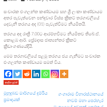
සංචාරක එංගලන්ත කණ්ඩායම සහ ශ්‍රී ලංකා කණ්ඩායම
අතර පැවැත්වෙන පන්දුවාර විස්ස ක්‍රිකට් තරගාවලියේ
දෙවැනි තරගය අද (01) පැවැත්වීමට නියමිතයි.
තරගය අද රාත්‍රී 7.00ට ආරම්භවීමට නියමිතව තිබේ.ඒ,
කොළඹ ආර්. ප්‍රේමදාස ජාත්‍යන්තර ක්‍රිකට්
ක්‍රීඩාංගණයේදීයි.
මෙම තරගාවලියේ පළමු තරගය ජය ගැනීමට සංචාරක
එංගලන්ත කණ්ඩායම සමත් විය.
කාලීන පුවත්
මුහුදුබඩ මාර්ගයේ දුම්රිය
ගංගාරාම විහාරස්ථානයේ
ප්‍රමාදයක්
නවම් මහා පෙරහැර
මංගල්‍යයේ අවසන් පෙරහැර