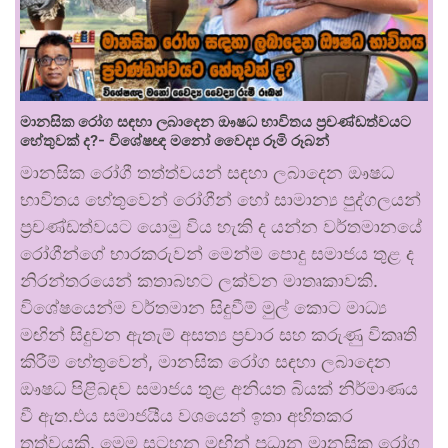
මානසික රෝග සඳහා ලබාදෙන ඖෂධ භාවිතය ප්‍රචණ්ඩත්වයට
හේතුවක් ද?- විශේෂඥ මනෝ වෛද්‍ය රූමි රූබන්
මානසික රෝගී තත්ත්වයන් සඳහා ලබාදෙන ඖෂධ
භාවිතය හේතුවෙන් රෝගීන් හෝ සාමාන්‍ය පුද්ගලයන්
ප්‍රචණ්ඩත්වයට යොමු විය හැකි ද යන්න වර්තමානයේ
රෝගීන්ගේ භාරකරුවන් මෙන්ම පොදු සමාජය තුළ ද
නිරන්තරයෙන් කතාබහට ලක්වන මාතෘකාවකි.
විශේෂයෙන්ම වර්තමාන සිදුවීම් මුල් කොට මාධ්‍ය
මඟින් සිදුවන ඇතැම් අසත්‍ය ප්‍රචාර සහ කරුණු විකෘති
කිරීම් හේතුවෙන්, මානසික රෝග සඳහා ලබාදෙන
ඖෂධ පිළිබඳව සමාජය තුළ අනියත බියක් නිර්මාණය
වී ඇත.එය සමාජයීය වශයෙන් ඉතා අහිතකර
තත්වයකි. මෙම සටහන මඟින් ප්‍රධාන මානසික රෝග