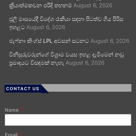
ක්‍රියාත්මකවන පරිදි තහනම්
August 6, 2026
ජූලි මාසයේදී විදේශ රැකියා සඳහා පිටත්ව ගිය පිරිස
ඉහළට
August 6, 2026
ජැෆ්නා කිංග්ස් LPL අවසන් සටනට
August 6, 2026
විනිසුරුවරුන්ගේ විශ්‍රාම වයස ඉහළ දැමීමෙන් නඩු
ප්‍රමාදයට විසඳුමක් නැහැ
August 6, 2026
CONTACT US
Name
*
Email
*