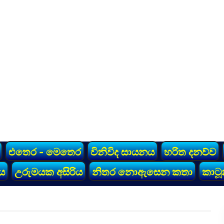
එතෙර - මෙතෙර
විනිවිද සායනය
හරිත දනව්ව
ය
උරුමයක අසිරිය
නිතර නොඇසෙන කතා
කාටූ