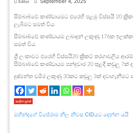
September 4, 2025
Editor
සිම්බාබ්වේ කණ්ඩායමට එරෙහි පළමු විස්සයි 20 ක්‍රි
ලැබීමට සමත් විය.
සිම්බාබ්වේ කණ්ඩායම ලබාදුන් ලකුණු 176ක ඉලක්කය කඩ
සමත් විය.
ශ්‍රී ලංකාවට එරෙහි විස්සයි20 ක්‍රිකට් තරගාවලිය 
සිම්බාබ්වේ කණ්ඩායම පන්දුවාර 20 තුළදී කඩුලු 7ක් ද
දුෂ්මන්ත චමීර ලකුණු 30කට කඩුලු 3ක් දවාගැනීමට 
කාලීන පුවත්
මහින්දගේ විජේරාම නිල නිවස CIDයට දෙන්න යයි