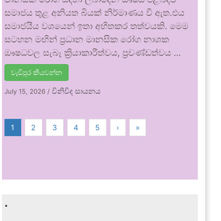
සමාජය තුළ අනියත බියක් නිර්මාණය වී ඇත.එය
සමාජයීය වශයෙන් ඉතා අහිතකර තත්වයකි. මෙම
සටහන මඟින් ප්‍රධාන මානසික රෝග නාශක
ඖෂධවල සැබෑ ක්‍රියාකාරීත්වය, ප්‍රචණ්ඩත්වය …
වැඩිපුර කියවන්න
විනිවිද සායනය
July 15, 2026
/
1
2
3
4
5
›
»
.