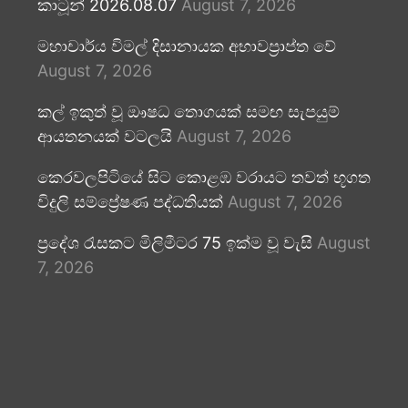
කාටූන් 2026.08.07
August 7, 2026
මහාචාර්ය විමල් දිසානායක අභාවප්‍රාප්ත වේ
August 7, 2026
කල් ඉකුත් වූ ඖෂධ තොගයක් සමඟ සැපයුම්
ආයතනයක් වටලයි
August 7, 2026
කෙරවලපිටියේ සිට කොළඹ වරායට තවත් භූගත
විදුලි සම්ප්‍රේෂණ පද්ධතියක්
August 7, 2026
ප්‍රදේශ රැසකට මිලිමීටර 75 ඉක්ම වූ වැසි
August
7, 2026