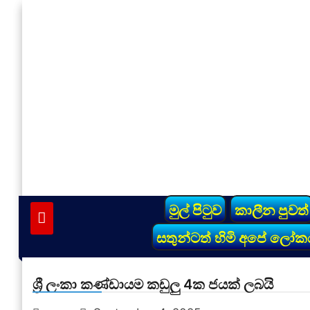
Skip
to
content
vinivida.lk
මුල් පිටුව
කාලීන පුවත්
සතුන්ටත් හිමි අපේ ලෝක
ශ්‍රී ලංකා කණ්ඩායම කඩුලු 4ක ජයක් ලබයි