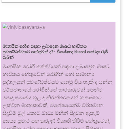
මානසික රෝග සඳහා ලබාදෙන ඖෂධ භාවිතය
ප්‍රචණ්ඩත්වයට හේතුවක් ද?- විශේෂඥ මනෝ වෛද්‍ය රූමි
රූබන්
මානසික රෝගී තත්ත්වයන් සඳහා ලබාදෙන ඖෂධ
භාවිතය හේතුවෙන් රෝගීන් හෝ සාමාන්‍ය
පුද්ගලයන් ප්‍රචණ්ඩත්වයට යොමු විය හැකි ද යන්න
වර්තමානයේ රෝගීන්ගේ භාරකරුවන් මෙන්ම
පොදු සමාජය තුළ ද නිරන්තරයෙන් කතාබහට
ලක්වන මාතෘකාවකි. විශේෂයෙන්ම වර්තමාන
සිදුවීම් මුල් කොට මාධ්‍ය මඟින් සිදුවන ඇතැම්
අසත්‍ය ප්‍රචාර සහ කරුණු විකෘති කිරීම් හේතුවෙන්,
මානසික රෝග සඳහා ලබාදෙන ඖෂධ පිළිබඳව