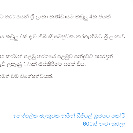
කට් තරගයෙන් ශ්‍රී ලංකා කණ්ඩායම කඩුලු 4ක ජයක්
ුලු 6ක් දැවී තිබියදී සම්පූර්ණ කරගැනීමට ශ්‍රී ලංකාව
ආරම්භ කරමින් පළමු තරගයේ පළමුව පන්දුවට පහරදුන්
ැවී ලකුණු 175ක් රැස්කිරීමට සමත් විය.
සමත් වීම විශේෂත්වයක්.
පෞද්ගලික බැංකුවක නමින් ඩිජිටල් ක්‍රමයට කෝටි
600ක් වංචා කරලා