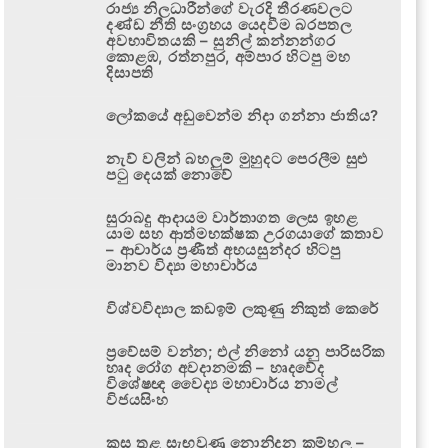
රාජ්‍ය නිලධාරීන්ගේ වැරදි තීරණවලට
දණ්ඩ නීති සංග්‍රහය යෙදවීම බරපතල
අවභාවිතයකි – සුනිල් කන්නන්ගර
කොළඹ, රත්නපුර, අම්පාර හිටපු මහ
දිසාපති
ලෝකයේ අඩුවෙන්ම නිදා ගන්නා ජාතිය?
නැව් වලින් බහලුම් මුහුදට පෙරලීම සුළු
පටු දෙයක් නොවේ
සුරාබදු ආදායම වාර්තාගත ලෙස ඉහළ
යාම සහ ආත්මභක්ෂක උරගයාගේ කතාව
– ආචාර්ය ප්‍රණීත් අභයසුන්දර හිටපු
මානව විද්‍යා මහාචාර්ය
විශ්වවිද්‍යාල කඩඉම් ලකුණු නිකුත් කෙරේ
ප්‍රවේසම් වන්න; එල් නිනෝ යනු පාරිසරික
හෘද රෝග අවදානමකි – හෘදවේද
විශේෂඥ වෛද්‍ය මහාචාර්ය නාමල්
විජයසිංහ
කුස තුළ සැඟවුණු නොනිදන කම්හල –