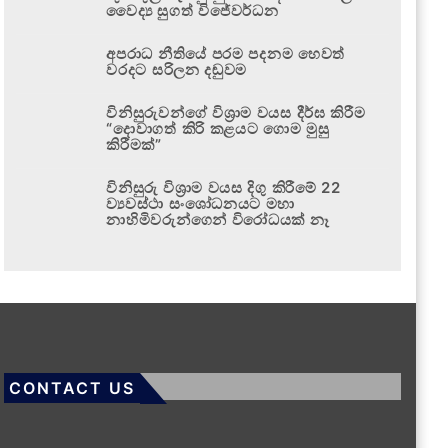
වෛද්‍ය සුගත් විජේවර්ධන
අපරාධ නීතියේ පරම පදනම හෙවත්
වරදට සරිලන දඬුවම
විනිසුරුවන්ගේ විශ්‍රාම වයස දීර්ඝ කිරීම
“දොවාගත් කිරි කළයට ගොම මුසු
කිරීමක්”
විනිසුරු විශ්‍රාම වයස දිගු කිරීමේ 22
ව්‍යවස්ථා සංශෝධනයට මහා
නාහිමිවරුන්ගෙන් විරෝධයක් නෑ
CONTACT US