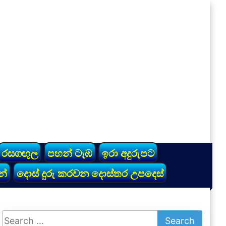
රසගඟුල
පහන් ටැඹ
ඉරා අදුරුපට
න්
දොස් දුරු කරවන දොස්තර උපදෙස්