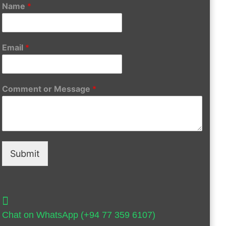
Name
*
Email
*
Comment or Message
*
Submit
Chat on WhatsApp (+94 77 359 6107)