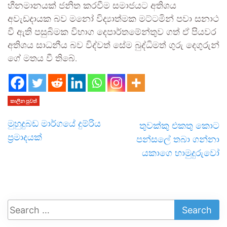
හීනමානයක් ජනිත කරවීම සමාජයට අතිශය
අවැඩදායක බව මනෝ විද්‍යාත්මක මට්ටමින් පවා සනාථ
වී ඇති පසුබිමක විභාග දෙපාර්තමේන්තුව ගත් ඒ පියවර
අතිශය සාධනීය බව විද්වත් සේම බුද්ධිමත් ගුරු දෙගුරුන්
ගේ මතය වී තිබේ.
කාලීන පුවත්
මුහුදුබඩ මාර්ගයේ දුම්රිය
තුවක්කු එකතු කොට
ප්‍රමාදයක්
පන්සලේ තබා ගන්නා
යකාගෙ හාමුදුරුවෝ