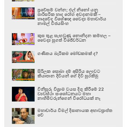
ප්‍රවේසම් වන්න; එල් නිනෝ යනු
පාරිසරික හෘද රෝග අවදානමකි –
හෘදවේද විශේෂඥ වෛද්‍ය මහාචාර්ය
නාමල් විජයසිංහ
කුස තුළ සැඟවුණු නොනිදන කම්හල –
වෛද්‍ය සුගත් විජේවර්ධන
ගණිතය බැරිකම මෝඩකමක් ද?
සිරිලක සොබා දම් අසිරිය ලොවට
කියාපාන දිවියන් ගේ දිවි සුරකිමු
විනිසුරු විශ්‍රාම වයස දිගු කිරීමේ 22
ව්‍යවස්ථා සංශෝධනයට මහා
නාහිමිවරුන්ගෙන් විරෝධයක් නෑ
මහාචාර්ය විමල් දිසානායක අභාවප්‍රාප්ත
වේ