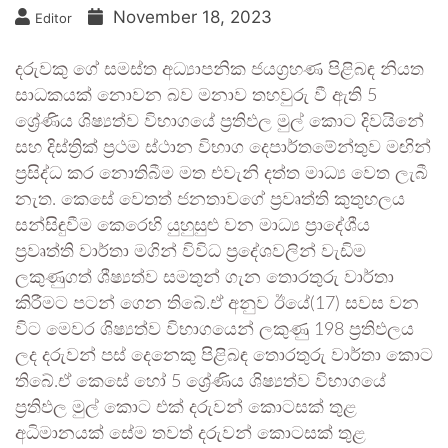
November 18, 2023
Editor
දරුවකු ගේ සමස්ත අධ්‍යාපනික ජයග්‍රහණ පිළිබඳ නියත
සාධකයක් නොවන බව මනාව තහවුරු වී ඇති 5
ශ්‍රේණිය ශිෂ්‍යත්ව විභාගයේ ප්‍රතිඵල මුල් කොට දිවයිනේ
සහ දිස්ත්‍රික් ප්‍රථම ස්ථාන විභාග දෙපාර්තමේන්තුව මඟින්
ප්‍රසිද්ධ කර නොතිබීම මත එවැනි දත්ත මාධ්‍ය වෙත ලැබී
නැත. කෙසේ වෙතත් ජනතාවගේ ප්‍රවෘත්ති කුතුහලය
සන්සිඳුවීම කෙරෙහි යුහුසුළු වන මාධ්‍ය ප්‍රාදේශීය
ප්‍රවෘත්ති වාර්තා මගින් විවිධ ප්‍රදේශවලින් වැඩිම
ලකුණුගත් ශීෂ්‍යත්ව සමතුන් ගැන තොරතුරු වාර්තා
කිරීමට පටන් ගෙන තිබේ.ඒ අනුව ඊයේ(17) සවස වන
විට මෙවර ශිෂ්‍යත්ව විභාගයෙන් ලකුණු 198 ප්‍රතිඵලය
ලද දරුවන් පස් දෙනෙකු පිළිබඳ තොරතුරු වාර්තා කොට
තිබේ.ඒ කෙසේ හෝ 5 ශ්‍රේණිය ශිෂ්‍යත්ව විභාගයේ
ප්‍රතිඵල මුල් කොට එක් දරුවන් කොටසක් තුළ
අධිමානයක් සේම තවත් දරුවන් කොටසක් තුළ