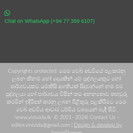
Chat on WhatsApp (+94 77 359 6107)
Copyrights protected: මෙම වෙබ් අඩවියේ පළකරනු
ලබන කිනම් හෝ දෙයකින් යම් පුද්ගලයකුට හෝ
පාර්ශවයකට යම්කිසි අගතියක් සිදුවන්නේ නම් එම
පුද්ගලයා හෝ පාර්ශවය විසින් තම අනන්‍යතාව තහවුරු
කරමින් ඉදිරිපත් කරනු ලබන පිළිතුරු පළකිරීමට මෙම
වෙබ් අඩවිය ආචාර ධර්මීය වශයෙන් බැඳී සිටී.
'www.vinivida.lk' © 2021- 2024| Contact Us -
editor.vinivida@gmail.com |
Design & develop by
AmpleThemes