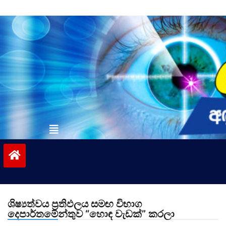
Skip
to
content
vinivida.lk
ශිෂ්‍යත්වය ප්‍රතිඵලය සමඟ විභාග
දෙපාර්තමේන්තුව “හොඳ වැඩක්” කරලා