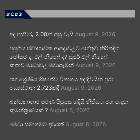
නවතම
අද පස්වරු 2.00න් පසු වැසි
August 9, 2026
පසුගිය ස්වාභාවික ආපදාවලට හේතුව නිරිතදිග
මෝසම් ද, එල් නිනෝ ද? සුපර් එල් නිනෝ
කතාව මාධ්‍යවල මවාපෑමක්
August 9, 2026
පහ ශ්‍රේණිය ශිෂ්‍යත්ව විභාගය අද;දිවයින පුරා
මධ්‍යස්ථාන 2,723කදී
August 9, 2026
බන්ධනාගාර මරණ පිටුපස හදිසි නීතියට මග පාදන
කුමන්ත්‍රණයක් ?
August 8, 2026
මෙටා සමාගමට දඩයක්
August 8, 2026