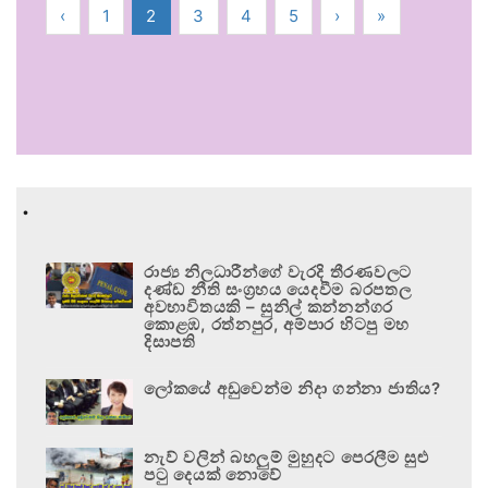
‹
1
2
3
4
5
›
»
.
රාජ්‍ය නිලධාරීන්ගේ වැරදි තීරණවලට
දණ්ඩ නීති සංග්‍රහය යෙදවීම බරපතල
අවභාවිතයකි – සුනිල් කන්නන්ගර
කොළඹ, රත්නපුර, අම්පාර හිටපු මහ
දිසාපති
ලෝකයේ අඩුවෙන්ම නිදා ගන්නා ජාතිය?
නැව් වලින් බහලුම් මුහුදට පෙරලීම සුළු
පටු දෙයක් නොවේ