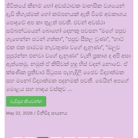
ජීවිතයේ කිනම් හෝ අවස්ථාවක මානසික වශයෙන්
දැඩි තිගැස්මක් හෝ කම්පනයක් ඇති වීමේ අවකාශය
පොදුවේ අප කා තුළත් පවතී. එවන් අවස්ථා
සම්බන්ධයෙන් බොහෝ දෙනකු පවසන “මගේ පපුව
ගැහෙන්න පටන් ගත්තා”, “පපුව සීතල වුණා”, “හාට්
එක එක පාරටම නැවතුණා වගේ දැනුණා”, “ඔලුව
පුපුරන්න එනවා වගේ දැනුණා” වැනි ප්‍රකාශ ද අපි අසා
ඇත්තෙමු. නමුත් ඒ කිසිවක් හුදු හිස් වදන් නොවේ. ඒ
ක්ෂණික ප්‍රතිචාර පිටුපස පැහැදිලි ජෛව විද්‍යාත්මක
සහ මනෝ විද්‍යාත්මක පදනමක් පවතී. මෙයින් අපගේ
මොළය සහ හෘදය වස්තුව …
වැඩිපුර කියවන්න
විනිවිද සායනය
May 22, 2026
/