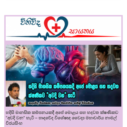
හදිසි මානසික කම්පනයකදී අපේ මොළය සහ හදවත ක්ෂණිකව
“අවදි වන” හැටි – හෘදවේද විශේෂඥ වෛද්‍ය මහාචාර්ය නාමල්
විජයසිංහ