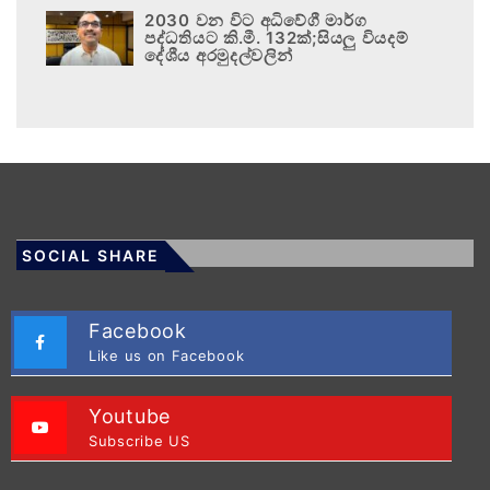
2030 වන විට අධිවේගී මාර්ග
පද්ධතියට කි.මී. 132ක්;සියලු වියදම්
දේශීය අරමුදල්වලින්
SOCIAL SHARE
Facebook
Like us on Facebook
Youtube
Subscribe US