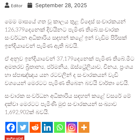
September 28, 2025
Editor
මෙම මාසයේ ගත වූ කාලය තුළ විදෙස් සංචාරකයන්
126,379දෙනෙක් දිවයිනට පැමිණ තිබේ.සංචාරක
සංවර්ධන අධිකාරිය සඳහන් කළේ ඉන් වැඩිම පිරිසක්
ඉන්දියාවෙන් පැමිණ ඇති බවයි.
ඒ අනුව ඉන්දියාවෙන් 37,179දෙනෙක් පැමිණ තිබේ.මීට
අමතරව බ්‍රිතාන්‍ය, ජර්මනිය, ඕස්ට්‍රේලියාව, චීනය, ප්‍රංශය
හා ස්පාඤ්ඤය යන රටවලින් ද සංචාරකයන් වැඩි
වශයෙන් මෙරටට පැමිණ තිබෙන බවයි වාර්තා වෙයි.
සංචාරක සංවර්ධන අධිකාරිය සඳහන් කළේ වසරේ මේ
දක්වා මෙරටට පැමිණි මුළු සංචාරකයන් සංඛ්‍යාව
1,692,902ක් බවයි.
කාලීන පුවත්