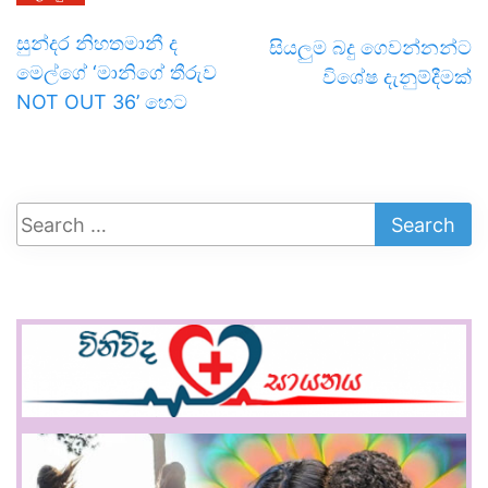
සුන්දර නිහතමානී ද
සියලුම බදු ගෙවන්නන්ට
මෙල්ගේ ‘මානිගේ තීරුව
විශේෂ දැනුම්දීමක්
NOT OUT 36’ හෙට