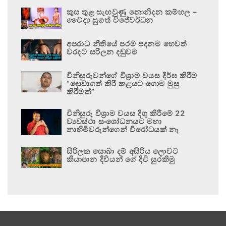
කුස තුළ සැඟවුණු නොනිදන කම්හල –
වෛද්‍ය සුගත් විජේවර්ධන
අපරාධ නීතියේ පරම පදනම හෙවත්
වරදට සරිලන දඬුවම
විනිසුරුවන්ගේ විශ්‍රාම වයස දීර්ඝ කිරීම
“දොවාගත් කිරි කළයට ගොම මුසු
කිරීමක්”
විනිසුරු විශ්‍රාම වයස දිගු කිරීමේ 22
ව්‍යවස්ථා සංශෝධනයට මහා
නාහිමිවරුන්ගෙන් විරෝධයක් නෑ
සිරිලක සොබා දම් අසිරිය ලොවට
කියාපාන දිවියන් ගේ දිවි සුරකිමු