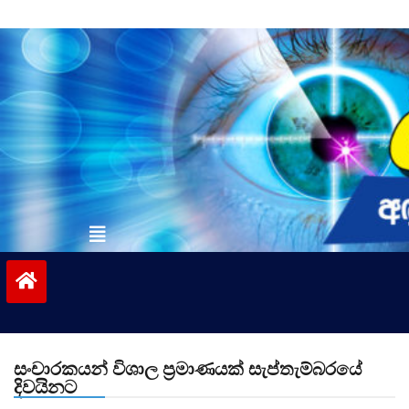
Skip
to
content
vinivida.lk
සංචාරකයන් විශාල ප්‍රමාණයක් සැප්තැම්බරයේ
දිවයිනට