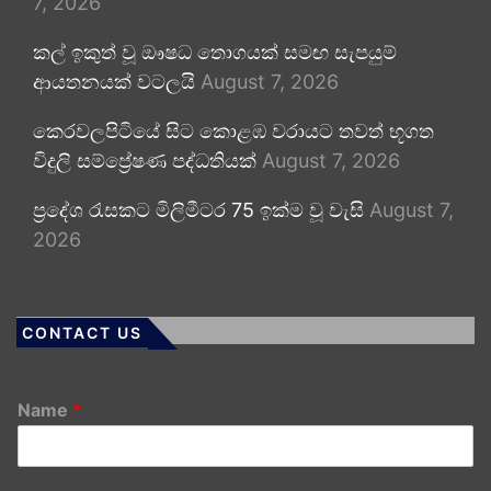
7, 2026
කල් ඉකුත් වූ ඖෂධ තොගයක් සමඟ සැපයුම්
ආයතනයක් වටලයි
August 7, 2026
කෙරවලපිටියේ සිට කොළඹ වරායට තවත් භූගත
විදුලි සම්ප්‍රේෂණ පද්ධතියක්
August 7, 2026
ප්‍රදේශ රැසකට මිලිමීටර 75 ඉක්ම වූ වැසි
August 7,
2026
CONTACT US
Name
*