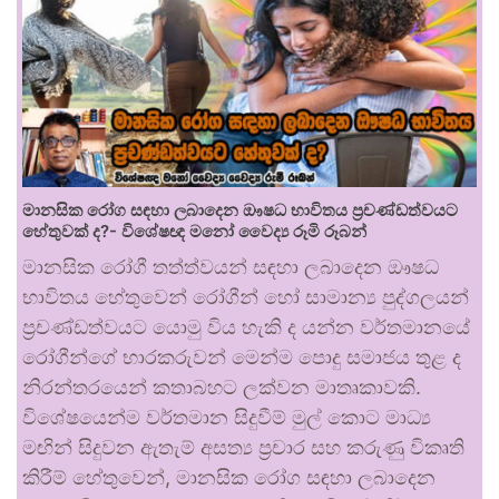
මානසික රෝග සඳහා ලබාදෙන ඖෂධ භාවිතය ප්‍රචණ්ඩත්වයට
හේතුවක් ද?- විශේෂඥ මනෝ වෛද්‍ය රූමි රූබන්
මානසික රෝගී තත්ත්වයන් සඳහා ලබාදෙන ඖෂධ
භාවිතය හේතුවෙන් රෝගීන් හෝ සාමාන්‍ය පුද්ගලයන්
ප්‍රචණ්ඩත්වයට යොමු විය හැකි ද යන්න වර්තමානයේ
රෝගීන්ගේ භාරකරුවන් මෙන්ම පොදු සමාජය තුළ ද
නිරන්තරයෙන් කතාබහට ලක්වන මාතෘකාවකි.
විශේෂයෙන්ම වර්තමාන සිදුවීම් මුල් කොට මාධ්‍ය
මඟින් සිදුවන ඇතැම් අසත්‍ය ප්‍රචාර සහ කරුණු විකෘති
කිරීම් හේතුවෙන්, මානසික රෝග සඳහා ලබාදෙන