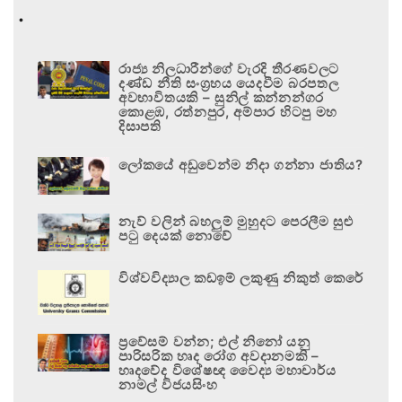
.
රාජ්‍ය නිලධාරීන්ගේ වැරදි තීරණවලට
දණ්ඩ නීති සංග්‍රහය යෙදවීම බරපතල
අවභාවිතයකි – සුනිල් කන්නන්ගර
කොළඹ, රත්නපුර, අම්පාර හිටපු මහ
දිසාපති
ලෝකයේ අඩුවෙන්ම නිදා ගන්නා ජාතිය?
නැව් වලින් බහලුම් මුහුදට පෙරලීම සුළු
පටු දෙයක් නොවේ
විශ්වවිද්‍යාල කඩඉම් ලකුණු නිකුත් කෙරේ
ප්‍රවේසම් වන්න; එල් නිනෝ යනු
පාරිසරික හෘද රෝග අවදානමකි –
හෘදවේද විශේෂඥ වෛද්‍ය මහාචාර්ය
නාමල් විජයසිංහ