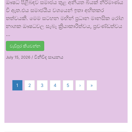
ඖෂධ පිළිබඳව සමාජය තුළ අනියත බියක් නිර්මාණය
වී ඇත.එය සමාජයීය වශයෙන් ඉතා අහිතකර
තත්වයකි. මෙම සටහන මඟින් ප්‍රධාන මානසික රෝග
නාශක ඖෂධවල සැබෑ ක්‍රියාකාරීත්වය, ප්‍රචණ්ඩත්වය
…
වැඩිපුර කියවන්න
විනිවිද සායනය
July 15, 2026
/
1
2
3
4
5
›
»