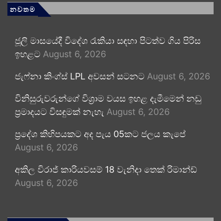
නවතම
ජූලි මාසයේදී විදේශ රැකියා සඳහා පිටත්ව ගිය පිරිස
ඉහළට
August 6, 2026
ජැෆ්නා කිංග්ස් LPL අවසන් සටනට
August 6, 2026
විනිසුරුවරුන්ගේ විශ්‍රාම වයස ඉහළ දැමීමෙන් නඩු
ප්‍රමාදයට විසඳුමක් නැහැ
August 6, 2026
ප්‍රදේශ කිහිපයකට අද පැය 05කට ජලය කැපේ
August 6, 2026
අකිල විරාජ් කාරියවසම් 18 වැනිදා තෙක් රිමාන්ඩ්
August 6, 2026