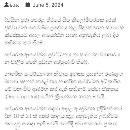
June 5, 2024
Editor
දිවයින පුරා වෙරළ තීරයේ සිට කිලෝමීටරයක දුරක්
දක්වා වන ගොඩබිම් ප්‍රදේශය තුළ සිදුකෙරෙන සංචාරක
ක්ෂේත්‍රයට අදාල ආයෝජන සදහා අනුමැතිය ලබා දීම
කඩිනම් කර තිබේ.
සංචාරක ආයෝජන ප්‍රවර්ධනය හා සංචාරක ව්‍යාපාරය
නංවාලීම මෙහි ප්‍රධාන අරමුණ වී තිබේ.
නාගරික සංවර්ධන හා නිවාස අමාත්‍ය ප්‍රසන්න රණතුංග
මහතා සඳහන් කළේ එය නාගරික සංවර්ධන අධිකාරිය
මේ වන විට ආරම්භ කර ඇති කඩිනම් සේවා ඒකකය
(One stop Unit) මගින් ක්‍රියාත්මක කරන බවයි.
සංචාරක ආයෝජන සදහා අදාළ අයදුම්පත ඉදිරිපත් කර
දින 10 ත් 21 ත් අතර කාලය තුළ අනුමැතිය ලබාදීමට
කටයුතු යොදා ඇති බවයි මෙහිදී අමාත්‍යවරයා ප්‍රකාශ