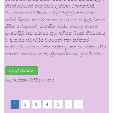
නිරන්තරයෙන් කතාබහට ලක්වන මාතෘකාවකි.
විශේෂයෙන්ම වර්තමාන සිදුවීම් මුල් කොට මාධ්‍ය
මඟින් සිදුවන ඇතැම් අසත්‍ය ප්‍රචාර සහ කරුණු විකෘති
කිරීම් හේතුවෙන්, මානසික රෝග සඳහා ලබාදෙන
ඖෂධ පිළිබඳව සමාජය තුළ අනියත බියක් නිර්මාණය
වී ඇත.එය සමාජයීය වශයෙන් ඉතා අහිතකර
තත්වයකි. මෙම සටහන මඟින් ප්‍රධාන මානසික රෝග
නාශක ඖෂධවල සැබෑ ක්‍රියාකාරීත්වය, ප්‍රචණ්ඩත්වය
…
වැඩිපුර කියවන්න
විනිවිද සායනය
July 15, 2026
/
1
2
3
4
5
›
»