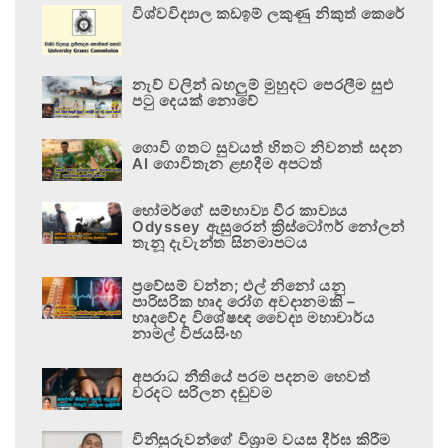
විශ්වවිද්‍යාල කඩඉම් ලකුණු නිකුත් කෙරේ
නැව් වලින් බහලුම් මුහුදට පෙරලීම සුළු
පටු දෙයක් නොවේ
ගොවි ගතට සුවයත් හිතට නිවනත් සදන
AI ගොවිතැන ළඟදීම අපටත්
හෝමර්ගේ සම්භාව්‍ය වීර කාව්‍යය
Odyssey ඇසුරෙන් ක්‍රිස්ටෝෆර් නෝලන්
තැනූ දැවැන්ත සිනමාපටය
ප්‍රවේසම් වන්න; එල් නිනෝ යනු
පාරිසරික හෘද රෝග අවදානමකි –
හෘදවේද විශේෂඥ වෛද්‍ය මහාචාර්ය
නාමල් විජයසිංහ
අපරාධ නීතියේ පරම පදනම හෙවත්
වරදට සරිලන දඬුවම
විනිසුරුවන්ගේ විශ්‍රාම වයස දීර්ඝ කිරීම