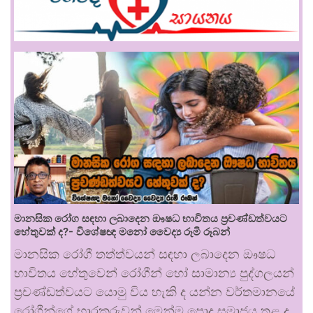
මානසික රෝග සඳහා ලබාදෙන ඖෂධ භාවිතය ප්‍රචණ්ඩත්වයට
හේතුවක් ද?- විශේෂඥ මනෝ වෛද්‍ය රූමි රූබන්
මානසික රෝගී තත්ත්වයන් සඳහා ලබාදෙන ඖෂධ
භාවිතය හේතුවෙන් රෝගීන් හෝ සාමාන්‍ය පුද්ගලයන්
ප්‍රචණ්ඩත්වයට යොමු විය හැකි ද යන්න වර්තමානයේ
රෝගීන්ගේ භාරකරුවන් මෙන්ම පොදු සමාජය තුළ ද