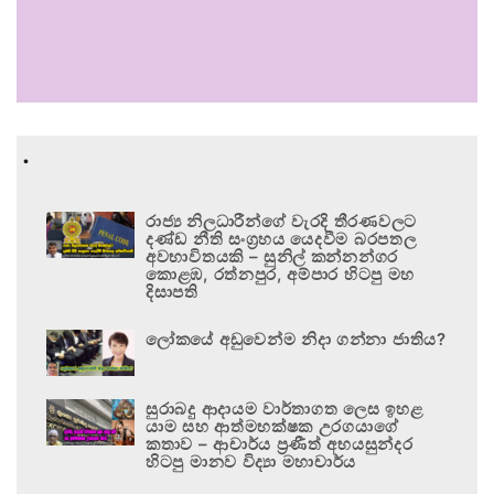
.
රාජ්‍ය නිලධාරීන්ගේ වැරදි තීරණවලට
දණ්ඩ නීති සංග්‍රහය යෙදවීම බරපතල
අවභාවිතයකි – සුනිල් කන්නන්ගර
කොළඹ, රත්නපුර, අම්පාර හිටපු මහ
දිසාපති
ලෝකයේ අඩුවෙන්ම නිදා ගන්නා ජාතිය?
සුරාබදු ආදායම වාර්තාගත ලෙස ඉහළ
යාම සහ ආත්මභක්ෂක උරගයාගේ
කතාව – ආචාර්ය ප්‍රණීත් අභයසුන්දර
හිටපු මානව විද්‍යා මහාචාර්ය