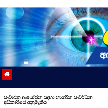
Skip
to
content
vinivida.lk
සංචාරක ආයෝජන සදහා නාගරික සංවර්ධන
අධිකාරියේ අනුමැතිය