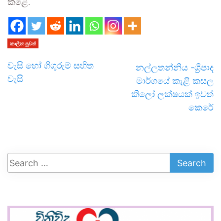
කළේ.
කාලීන පුවත්
වැසි හෝ ගිගුරුම් සහිත
නල්ලතන්නිය -ශ්‍රීපාද
වැසි
මාර්ගයේ කැළි කසල
කිලෝ ලක්ෂයක් ඉවත්
කෙරේ