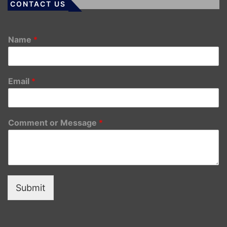
CONTACT US
Name
*
Email
*
Comment or Message
*
Submit