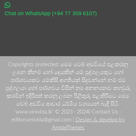
Chat on WhatsApp (+94 77 359 6107)
Copyrights protected: මෙම වෙබ් අඩවියේ පළකරනු
ලබන කිනම් හෝ දෙයකින් යම් පුද්ගලයකුට හෝ
පාර්ශවයකට යම්කිසි අගතියක් සිදුවන්නේ නම් එම
පුද්ගලයා හෝ පාර්ශවය විසින් තම අනන්‍යතාව තහවුරු
කරමින් ඉදිරිපත් කරනු ලබන පිළිතුරු පළකිරීමට මෙම
වෙබ් අඩවිය ආචාර ධර්මීය වශයෙන් බැඳී සිටී.
'www.vinivida.lk' © 2021- 2024| Contact Us -
editor.vinivida@gmail.com |
Design & develop by
AmpleThemes