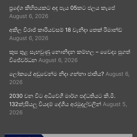
ප්‍රදේශ කිහිපයකට අද පැය 05කට ජලය කැපේ
August 6, 2026
අකිල විරාජ් කාරියවසම් 18 වැනිදා තෙක් රිමාන්ඩ්
August 6, 2026
කුස තුළ සැඟවුණු නොනිදන කම්හල – වෛද්‍ය සුගත්
විජේවර්ධන
August 6, 2026
ලෝකයේ අඩුවෙන්ම නිදා ගන්නා ජාතිය?
August 6,
2026
2030 වන විට අධිවේගී මාර්ග පද්ධතියට කි.මී.
132ක්;සියලු වියදම් දේශීය අරමුදල්වලින්
August 5,
2026