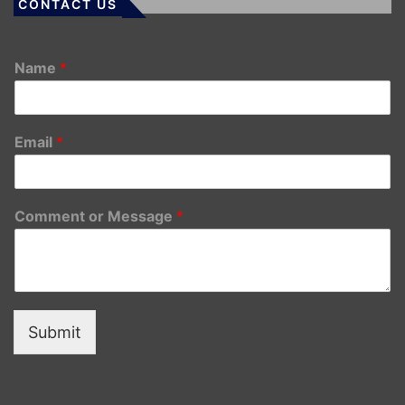
CONTACT US
Name
*
Email
*
Comment or Message
*
Submit