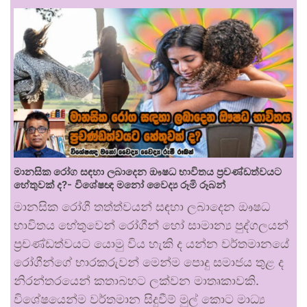
මානසික රෝග සඳහා ලබාදෙන ඖෂධ භාවිතය ප්‍රචණ්ඩත්වයට
හේතුවක් ද?- විශේෂඥ මනෝ වෛද්‍ය රූමි රූබන්
මානසික රෝගී තත්ත්වයන් සඳහා ලබාදෙන ඖෂධ
භාවිතය හේතුවෙන් රෝගීන් හෝ සාමාන්‍ය පුද්ගලයන්
ප්‍රචණ්ඩත්වයට යොමු විය හැකි ද යන්න වර්තමානයේ
රෝගීන්ගේ භාරකරුවන් මෙන්ම පොදු සමාජය තුළ ද
නිරන්තරයෙන් කතාබහට ලක්වන මාතෘකාවකි.
විශේෂයෙන්ම වර්තමාන සිදුවීම් මුල් කොට මාධ්‍ය