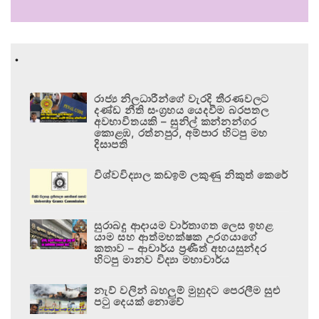
.
රාජ්‍ය නිලධාරීන්ගේ වැරදි තීරණවලට
දණ්ඩ නීති සංග්‍රහය යෙදවීම බරපතල
අවභාවිතයකි – සුනිල් කන්නන්ගර
කොළඹ, රත්නපුර, අම්පාර හිටපු මහ
දිසාපති
විශ්වවිද්‍යාල කඩඉම් ලකුණු නිකුත් කෙරේ
සුරාබදු ආදායම වාර්තාගත ලෙස ඉහළ
යාම සහ ආත්මභක්ෂක උරගයාගේ
කතාව – ආචාර්ය ප්‍රණීත් අභයසුන්දර
හිටපු මානව විද්‍යා මහාචාර්ය
නැව් වලින් බහලුම් මුහුදට පෙරලීම සුළු
පටු දෙයක් නොවේ