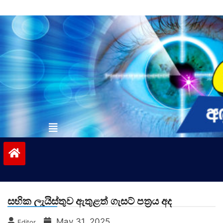
Skip
to
content
vinivida.lk
සභික ලැයිස්තුව ඇතුළත් ගැසට් පත්‍රය අද
May 31, 2025
Editor