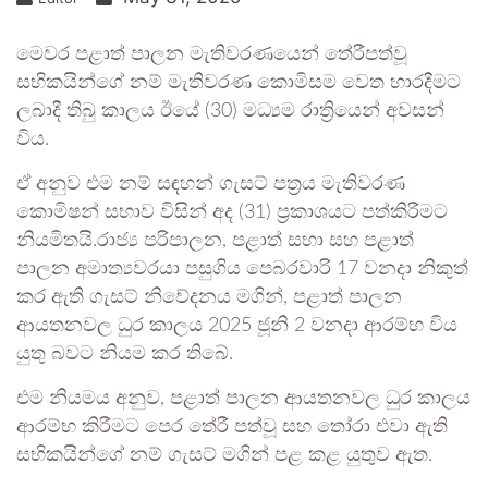
මෙවර පළාත් පාලන මැතිවරණයෙන් තේරීපත්වූ
සභිකයින්ගේ නම් මැතිවරණ කොමිසම වෙත භාරදීමට
ලබාදී තිබු කාලය ඊයේ (30) මධ්‍යම රාත්‍රියෙන් අවසන්
විය.
ඒ අනුව එම නම් සඳහන් ගැසට් පත්‍රය මැතිවරණ
කොමිෂන් සභාව විසින් අද (31) ප්‍රකාශයට පත්කිරීමට
නියමිතයි.රාජ්‍ය පරිපාලන, පළාත් සභා සහ පළාත්
පාලන අමාත්‍යවරයා පසුගිය පෙබරවාරි 17 වනදා නිකුත්
කර ඇති ගැසට් නිවේදනය මගින්, පළාත් පාලන
ආයතනවල ධුර කාලය 2025 ජූනි 2 වනදා ආරම්භ විය
යුතු බවට නියම කර තිබේ.
එම නියමය අනුව, පළාත් පාලන ආයතනවල ධුර කාලය
ආරම්භ කිරීමට පෙර තේරී පත්වූ සහ තෝරා එවා ඇති
සභිකයින්ගේ නම් ගැසට් මගින් පළ කළ යුතුව ඇත.