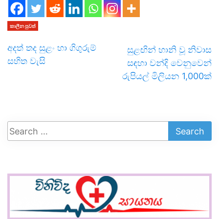
කාලීන පුවත්
අදත් තද සුළං හා ගිගුරුම්
සුළඟින් හානි වූ නිවාස
සහිත වැසි
සඳහා වන්දි වෙනුවෙන්
රුපියල් මිලියන 1,000ක්