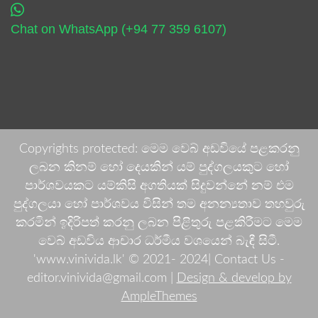
Chat on WhatsApp (+94 77 359 6107)
Copyrights protected: මෙම වෙබ් අඩවියේ පළකරනු
ලබන කිනම් හෝ දෙයකින් යම් පුද්ගලයකුට හෝ
පාර්ශවයකට යම්කිසි අගතියක් සිදුවන්නේ නම් එම
පුද්ගලයා හෝ පාර්ශවය විසින් තම අනන්‍යතාව තහවුරු
කරමින් ඉදිරිපත් කරනු ලබන පිළිතුරු පළකිරීමට මෙම
වෙබ් අඩවිය ආචාර ධර්මීය වශයෙන් බැඳී සිටී.
'www.vinivida.lk' © 2021- 2024| Contact Us -
editor.vinivida@gmail.com |
Design & develop by
AmpleThemes