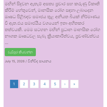
මඟින් සිදුවන ඇතැම් අසත්‍ය ප්‍රචාර සහ කරුණු විකෘති
කිරීම් හේතුවෙන්, මානසික රෝග සඳහා ලබාදෙන
ඖෂධ පිළිබඳව සමාජය තුළ අනියත බියක් නිර්මාණය
වී ඇත.එය සමාජයීය වශයෙන් ඉතා අහිතකර
තත්වයකි. මෙම සටහන මඟින් ප්‍රධාන මානසික රෝග
නාශක ඖෂධවල සැබෑ ක්‍රියාකාරීත්වය, ප්‍රචණ්ඩත්වය
…
වැඩිපුර කියවන්න
විනිවිද සායනය
July 15, 2026
/
1
2
3
4
5
›
»