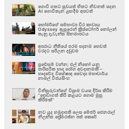
ගොවි ගතට සුවයත් හිතට නිවනත් සදන
AI ගොවිතැන ළඟදීම අපටත්
හෝමර්ගේ සම්භාව්‍ය වීර කාව්‍යය
Odyssey ඇසුරෙන් ක්‍රිස්ටෝෆර් නෝලන්
තැනූ දැවැන්ත සිනමාපටය
අපරාධ නීතියේ පරම පදනම හෙවත්
වරදට සරිලන දඬුවම
ප්‍රවේසම් වන්න; එල් නිනෝ යනු
පාරිසරික හෘද රෝග අවදානමකි –
හෘදවේද විශේෂඥ වෛද්‍ය මහාචාර්ය
නාමල් විජයසිංහ
විනිසුරුවන්ගේ විශ්‍රාම වයස දීර්ඝ කිරීම
“දොවාගත් කිරි කළයට ගොම මුසු
කිරීමක්”
නව යුද හමුදාපති ලෙස මේජර් ජෙනරාල්
නිලන්ත ප්‍රේමරත්න පත් කෙරේ