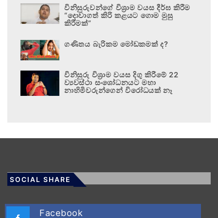
විනිසුරුවන්ගේ විශ්‍රාම වයස දීර්ඝ කිරීම
“දොවාගත් කිරි කළයට ගොම මුසු
කිරීමක්”
ගණිතය බැරිකම මෝඩකමක් ද?
විනිසුරු විශ්‍රාම වයස දිගු කිරීමේ 22
ව්‍යවස්ථා සංශෝධනයට මහා
නාහිමිවරුන්ගෙන් විරෝධයක් නෑ
SOCIAL SHARE
Facebook