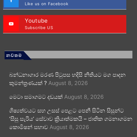
Like us on Facebook
Youtube
Subscribe US
නවතම
බන්ධනාගාර මරණ පිටුපස හදිසි නීතියට මග පාදන
කුමන්ත්‍රණයක් ?
August 8, 2026
මෙටා සමාගමට දඩයක්
August 8, 2026
ශිෂ්‍යත්වයට සහ උසස් පෙළට පෙනී සිටින සිසුන්ට
‘සිසු සැරිය’ සේවාව ක්‍රියාත්මකයි – ජාතික ගමනාගමන
කොමිෂන් සභාව
August 8, 2026