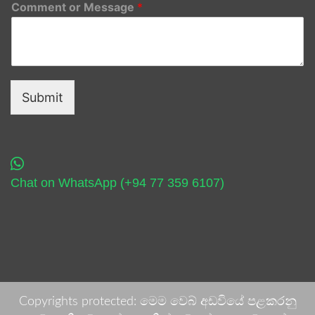
Comment or Message
*
Submit
Chat on WhatsApp (+94 77 359 6107)
Copyrights protected: මෙම වෙබ් අඩවියේ පළකරනු