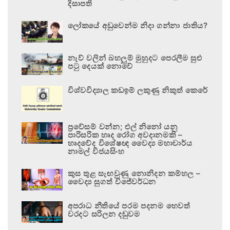
දිසාපති
ලෝකයේ අඩුවෙන්ම නිදා ගන්නා ජාතිය?
නැව් වලින් බහලුම් මුහුදට පෙරලීම සුළු
පටු දෙයක් නොවේ
විශ්වවිද්‍යාල කඩඉම් ලකුණු නිකුත් කෙරේ
ප්‍රවේසම් වන්න; එල් නිනෝ යනු
පාරිසරික හෘද රෝග අවදානමකි –
හෘදවේද විශේෂඥ වෛද්‍ය මහාචාර්ය
නාමල් විජයසිංහ
කුස තුළ සැඟවුණු නොනිදන කම්හල –
වෛද්‍ය සුගත් විජේවර්ධන
අපරාධ නීතියේ පරම පදනම හෙවත්
වරදට සරිලන දඬුවම