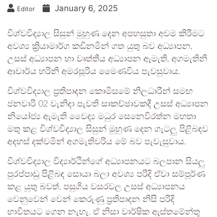
January 6, 2025
Editor
විශ්වවිද්‍යාල සිසුන් මුහුණ දෙන අපහසුතා අවම කිරීමට
අවශ්‍ය ක්‍රියාමාර්ග කඩිනමින් ගත යුතු බව අධ්‍යාපන,
උසස් අධ්‍යාපන හා වෘත්තීය අධ්‍යාපන ඇමැති, අගමැතිනි
ආචාර්ය හරිනි අමරසූරිය මෙ‍ෙණවිය පැවසුවාය.
විශ්වවිද්‍යාල ප්‍රතිපාදන කොමිසමේ නිලධාරීන් සමඟ
ජනවාරි 02 වැනිදා පැවති සාකච්ඡාවකදී උසස් අධ්‍යාපන
නියෝජ්‍ය ඇමැති වෛද්‍ය මධුර සෙනෙවිරත්න මහතා
මතු කළ විශ්වවිද්‍යාල සිසුන් මුහුණ දෙන ගැටලු පිළිබඳව
අදහස් දක්වමින් අගමැතිවරිය මේ බව පැවැසුවාය.
විශ්වවිද්‍යාල විද්‍යාර්ථින්ගේ අධ්‍යාපනයට බලපාන සියලු
පුරප්පාඩු පිළිබඳ සොයා බලා අවශ්‍ය පරිදි ඒවා සම්පූර්ණ
කළ යුතු බවත්, පසුගිය වසරවල උසස් අධ්‍යාපනය
වෙනුවෙන් වෙන් කෙරුණු ප්‍රතිපාදන නිසි පරිදි
භාවිතයට ගෙන නැහැ. ඒ නිසා වාර්ෂික ඇස්තමේන්තු