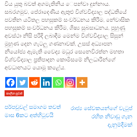
විය යුතු බවත් අගමැතිනිය ‍ෙපන්වා දුන්නාය.
සබරගමුව, පේරාදෙණිය ඇතුළු විශ්වවිද්‍යාල පද්ධතියේ
පවතින යටිතල පහසුකම් සංවර්ධනය කිරීම, නේවාසික
පහසුකම් සංවර්ධනය කිරීම, ශිෂ්‍ය සුබසාධනය, පුහුණු
අවස්ථා නිසි පරිදි ලබාදීම මෙන්ම විශ්වවිද්‍යාල සිසුන්
මුහුණ දෙන ගැටලු ගණනාවක්, උසස් අධ්‍යාපන
නියෝජ්‍ය ඇමැති වෛද්‍ය මධුර සෙනෙවිරත්න මහතා
විශ්වවිද්‍යාල ප්‍රතිපාදන කොමිසමේ නිලධාරීන්ගේ
අවධානයට යොමු කළේය.
කාලීන පුවත්
පර්පචුවල් සමාගම තවත්
රාජ්‍ය සේවකයන්ගේ වැටුප්
මාස 6කට අත්හිටුවයි
රහිත නිවාඩු ගැන
දැනුම්දීමක්