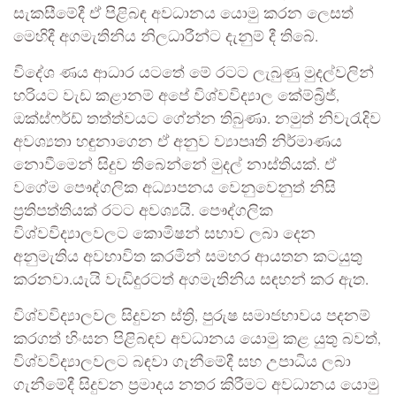
සැකසීමේදී ඒ පිළිබඳ අවධානය යොමු කරන ලෙසත්
මෙහිදී අගමැතිනිය නිලධාරීන්ට දැනුම් දී තිබේ.
විදේශ ණය ආධාර යටතේ මේ රටට ලැබුණු මුදල්වලින්
හරියට වැඩ කළානම් අපේ විශ්වවිද්‍යාල කේම්බ්‍රිජ්,
ඔක්ස්ෆර්ඩ් තත්ත්වයට ගේන්න තිබුණා. නමුත් නිවැරැදිව
අවශ්‍යතා හඳුනාගෙන ඒ අනුව ව්‍යාපෘති නිර්මාණය
නොවීමෙන් සිදුව තිබෙන්නේ මුදල් නාස්තියක්. ඒ
වගේම පෞද්ගලික අධ්‍යාපනය වෙනුවෙනුත් නිසි
ප්‍රතිපත්තියක් රටට අවශ්‍යයි. පෞද්ගලික
විශ්වවිද්‍යාලවලට කොමිෂන් සභාව ලබා දෙන
අනුමැතිය අවභාවිත කරමින් සමහර ආයතන කටයුතු
කරනවා.යැයි වැඩිදුරටත් අගමැතිනිය සඳහන් කර ඇත.
විශ්වවිද්‍යාලවල සිදුවන ස්ත්‍රි, පුරුෂ සමාජභාවය පදනම්
කරගත් හිංසන පිළිබඳව අවධානය යොමු කළ යුතු බවත්,
විශ්වවිද්‍යාලවලට බඳවා ගැනීමේදී සහ උපාධිය ලබා
ගැනීමේදී සිදුවන ප්‍රමාදය නතර කිරීමට අවධානය යොමු