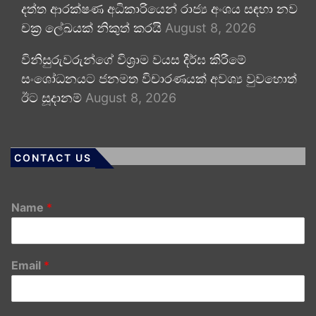
දත්ත ආරක්ෂණ අධිකාරියෙන් රාජ්‍ය අංශය සඳහා නව
චක්‍ර ලේඛයක් නිකුත් කරයි
August 8, 2026
විනිසුරුවරුන්ගේ විශ්‍රාම වයස දීර්ඝ කිරීමේ
සංශෝධනයට ජනමත විචාරණයක් අවශ්‍ය වුවහොත්
ඊට සූදානම්
August 8, 2026
CONTACT US
Name
*
Email
*