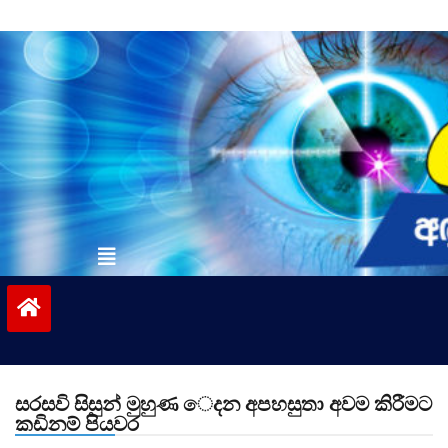
Skip
to
content
vinivida.lk
සරසවි සිසුන් මුහුණ ෙදන අපහසුතා අවම කිරීමට
කඩිනම් පියවර