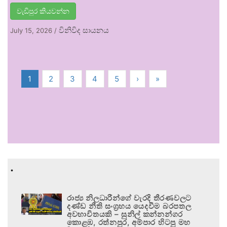
වැඩිපුර කියවන්න
විනිවිද සායනය
July 15, 2026
/
1
2
3
4
5
›
»
.
රාජ්‍ය නිලධාරීන්ගේ වැරදි තීරණවලට
දණ්ඩ නීති සංග්‍රහය යෙදවීම බරපතල
අවභාවිතයකි – සුනිල් කන්නන්ගර
කොළඹ, රත්නපුර, අම්පාර හිටපු මහ