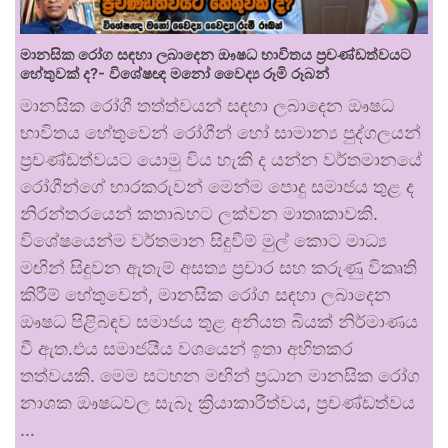
මානසික රෝග සඳහා ලබාදෙන ඖෂධ භාවිතය ප්‍රචණ්ඩත්වයට
හේතුවක් ද?- විශේෂඥ මනෝ වෛද්‍ය රූමි රූබන්
මානසික රෝගී තත්ත්වයන් සඳහා ලබාදෙන ඖෂධ
භාවිතය හේතුවෙන් රෝගීන් හෝ සාමාන්‍ය පුද්ගලයන්
ප්‍රචණ්ඩත්වයට යොමු විය හැකි ද යන්න වර්තමානයේ
රෝගීන්ගේ භාරකරුවන් මෙන්ම පොදු සමාජය තුළ ද
නිරන්තරයෙන් කතාබහට ලක්වන මාතෘකාවකි.
විශේෂයෙන්ම වර්තමාන සිදුවීම් මුල් කොට මාධ්‍ය
මඟින් සිදුවන ඇතැම් අසත්‍ය ප්‍රචාර සහ කරුණු විකෘති
කිරීම් හේතුවෙන්, මානසික රෝග සඳහා ලබාදෙන
ඖෂධ පිළිබඳව සමාජය තුළ අනියත බියක් නිර්මාණය
වී ඇත.එය සමාජයීය වශයෙන් ඉතා අහිතකර
තත්වයකි. මෙම සටහන මඟින් ප්‍රධාන මානසික රෝග
නාශක ඖෂධවල සැබෑ ක්‍රියාකාරීත්වය, ප්‍රචණ්ඩත්වය
…