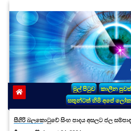
Skip
to
content
vinivida.lk
මුල් පිටුව
කාලීන පුවත
සතුන්ටත් හිමි අපේ ලෝ
සීගිරි බලකොටුවේ සිංහ පාදය අසලට ජල සම්පාද