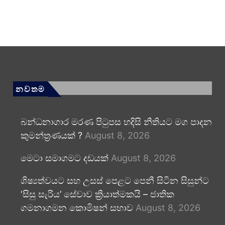
නවතම
බන්ධනාගාර මරණ පිටුපස හදිසි නීතියට මග පාදන
කුමන්ත්‍රණයක් ?
August 8, 2026
මෙටා සමාගමට දඩයක්
August 8, 2026
ශිෂ්‍යත්වයට සහ උසස් පෙළට පෙනී සිටින සිසුන්ට
‘සිසු සැරිය’ සේවාව ක්‍රියාත්මකයි – ජාතික
ගමනාගමන කොමිෂන් සභාව
August 8, 2026