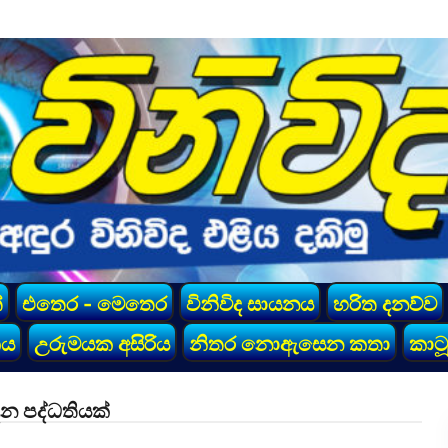
්
එතෙර - මෙතෙර
විනිවිද සායනය
හරිත දනව්ව
කය
උරුමයක අසිරිය
නිතර නොඇසෙන කතා
කාටූ
න පද්ධතියක්