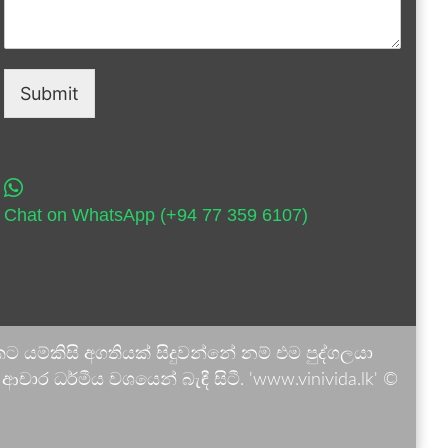
Submit
Chat on WhatsApp (+94 77 359 6107)
 යම්කිසි අගතියක් සිදුවන්නේ නම් එම පුද්ගලයා
ාර ධර්මීය වශයෙන් බැඳී සිටී. 'www.vinivida.lk' ©