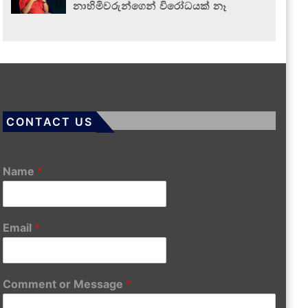
නාහිමිවරුන්ගෙන් විරෝධයක් නෑ
CONTACT US
Name
*
Email
*
Comment or Message
*