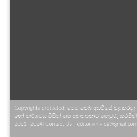
Copyrights protected: මෙම වෙබ් අඩවියේ පළකරනු
හෝ පාර්ශවය විසින් තම අනන්‍යතාව තහවුරු කරමින් ඉ
2021- 2024| Contact Us - editor.vinivida@gmail.com