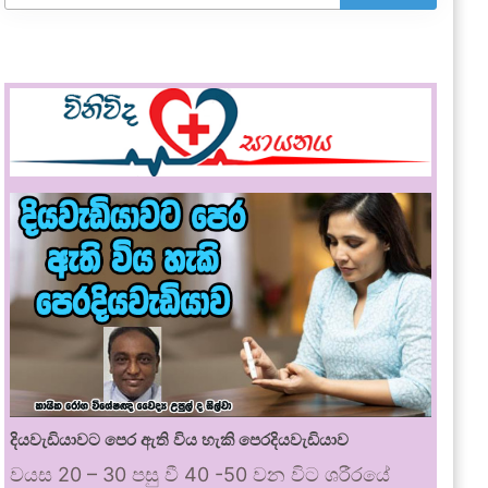
දියවැඩියාවට පෙර ඇති විය හැකි පෙරදියවැඩියාව
වයස 20 – 30 පසු වී 40 -50 වන විට ශරීරයේ