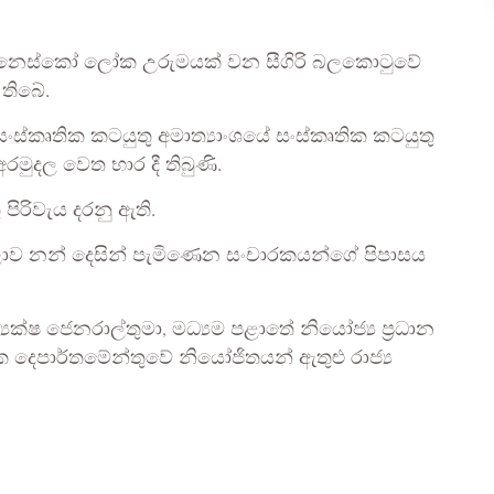
් යුනෙස්කෝ ලෝක උරුමයක් වන සීගිරි බලකොටුවේ
තිබේ.
ංස්කෘතික කටයුතු අමාත්‍යාංශයේ සංස්කෘතික කටයුතු
මුදල වෙත භාර දී තිබුණි.
පිරිවැය දරනු ඇති.
ලොව නන් දෙසින් පැමිණෙන සංචාරකයන්ගේ පිපාසය
යක්ෂ ජෙනරාල්තුමා, මධ්‍යම පළාතේ නියෝජ්‍ය ප්‍රධාන
 දෙපාර්තමේන්තුවේ නියෝජිතයන් ඇතුළු රාජ්‍ය