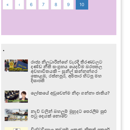
«
‹
6
7
8
9
10
.
රාජ්‍ය නිලධාරීන්ගේ වැරදි තීරණවලට
දණ්ඩ නීති සංග්‍රහය යෙදවීම බරපතල
අවභාවිතයකි – සුනිල් කන්නන්ගර
කොළඹ, රත්නපුර, අම්පාර හිටපු මහ
දිසාපති
ලෝකයේ අඩුවෙන්ම නිදා ගන්නා ජාතිය?
නැව් වලින් බහලුම් මුහුදට පෙරලීම සුළු
පටු දෙයක් නොවේ
විශ්වවිද්‍යාල කඩඉම් ලකුණු නිකුත් කෙරේ