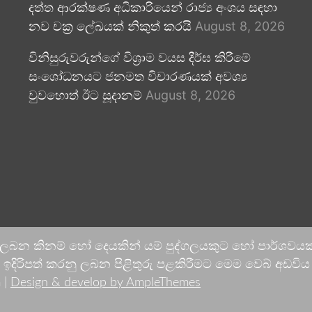
දත්ත ආරක්ෂණ අධිකාරියෙන් රාජ්‍ය අංශය සඳහා
නව චක්‍ර ලේඛයක් නිකුත් කරයි
August 8, 2026
විනිසුරුවරුන්ගේ විශ්‍රාම වයස දීර්ඝ කිරීමේ
සංශෝධනයට ජනමත විචාරණයක් අවශ්‍ය
වුවහොත් ඊට සූදානම්
August 8, 2026
 ලබන කිනම් හෝ දෙයකින් යම් පුද්ගලයකුට හෝ පාර්ශවයකට
දිරිපත් කරනු ලබන පිළිතුරු පළකිරීමට මෙම වෙබ් අඩවිය ආච
 |
Design & develop by AmpleThemes