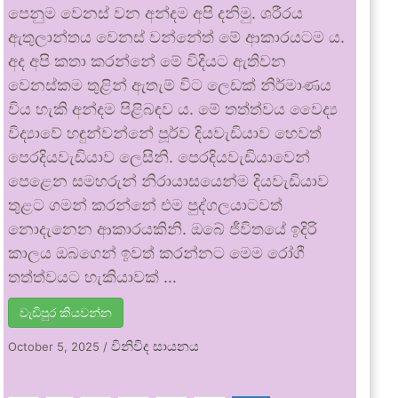
පෙනුම වෙනස් වන අන්දම අපි දනිමු. ශරීරය
ඇතුලාන්තය වෙනස් වන්නේත් මේ ආකාරයටම ය.
අද අපි කතා කරන්නේ මේ විදියට ඇතිවන
වෙනස්කම තුළින් ඇතැම් විට ලෙඩක් නිර්මාණය
විය හැකි අන්දම පිළිබඳව ය. මේ තත්ත්වය වෛද්‍ය
විද්‍යාවේ හඳුන්වන්නේ පූර්ව දියවැඩියාව හෙවත්
පෙරදියවැඩියාව ලෙසිනි. පෙරදියවැඩියාවෙන්
පෙළෙන සමහරුන් නිරායාසයෙන්ම දියවැඩියාව
තුළට ගමන් කරන්නේ එම පුද්ගලයාටවත්
නොදැනෙන ආකාරයකිනි. ඔබේ ජීවිතයේ ඉදිරි
කාලය ඔබගෙන් ඉවත් කරන්නට මෙම රෝගී
තත්ත්වයට හැකියාවක් …
වැඩිපුර කියවන්න
විනිවිද සායනය
October 5, 2025
/