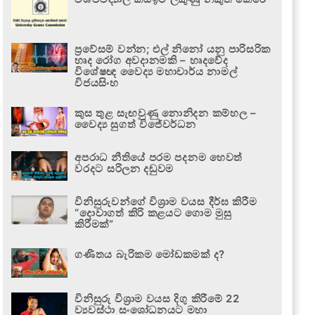
ප්‍රවේසම් වන්න; එල් නිනෝ යනු පාරිසරික
හෘද රෝග අවදානමකි – හෘදවේද
විශේෂඥ වෛද්‍ය මහාචාර්ය නාමල්
විජයසිංහ
කුස තුළ සැඟවුණු නොනිදන කම්හල –
වෛද්‍ය සුගත් විජේවර්ධන
අපරාධ නීතියේ පරම පදනම හෙවත්
වරදට සරිලන දඬුවම
විනිසුරුවන්ගේ විශ්‍රාම වයස දීර්ඝ කිරීම
“දොවාගත් කිරි කළයට ගොම මුසු
කිරීමක්”
ගණිතය බැරිකම මෝඩකමක් ද?
විනිසුරු විශ්‍රාම වයස දිගු කිරීමේ 22
ව්‍යවස්ථා සංශෝධනයට මහා