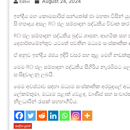
August 24, 2024
Editor
ඉන්දීය මහ කොමසාරිස් සන්තෝෂ් ජා මහතා විසින
සිංහපාදය අසල RO ජල සම්පාදන පද්ධතිය විවෘත කර 
RO ජල සම්පාදන පද්ධතිය බුද්ධ ශාසන, ආගමික සහ ස
දෙපාර්තමේන්තුව යටතේ පවතින මධ්‍යම සංස්කෘතික අර
ඒ අනුව ඉන්දීය රජය ඉදිරි වසර පහ තුළ මෙහි නඩත්තු 
මෙම RO ජල සම්පාදන පද්ධතිය සීගිරිය නැරඹීමට 
සංසිඳුවාලනු ලබයි.
මෙම අවස්ථාව සඳහා මධ්‍යම සංස්කෘතික අරමුදලේ අධ්‍
ලේකම්තුමා, මධ්‍යම පළාත් වෙළඳ, වාණිජ සහ සංචාරක
නිලධාරීන් රැසක් සහභාගීවිය.
කාලීන පුවත්