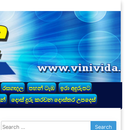
රසගඟුල
පහන් ටැඹ
ඉරා අදුරුපට
න්
දොස් දුරු කරවන දොස්තර උපදෙස්