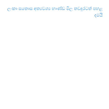
ලංකා සතොස අත්‍ය­වශ්‍ය භාණ්ඩ මිල තව­දු­ර­ටත් පහළ
දමයි