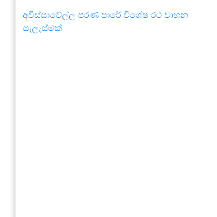
අවිස්සාවේල්ල පරණ පාරේ විශේෂ රථ වාහන
සැලැස්මක්