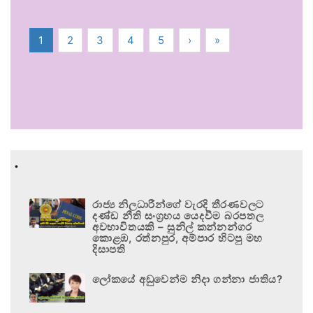
1
2
3
4
5
›
»
.
රාජ්‍ය නිලධාරීන්ගේ වැරදි තීරණවලට
දණ්ඩ නීති සංග්‍රහය යෙදවීම බරපතල
අවභාවිතයකි – සුනිල් කන්නන්ගර
කොළඹ, රත්නපුර, අම්පාර හිටපු මහ
දිසාපති
ලෝකයේ අඩුවෙන්ම නිදා ගන්නා ජාතිය?