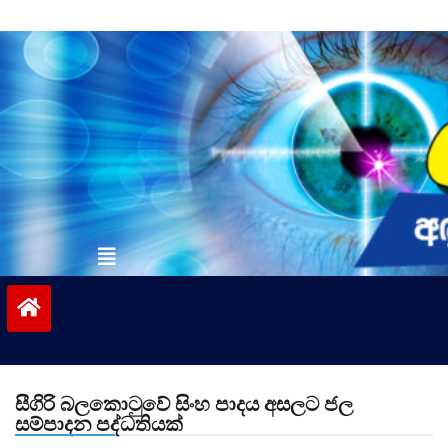
Skip
to
content
vinivida.lk
සීගිරි බලකොටුවේ සිංහ පාදය අසලට ජල
සම්පාදන පද්ධතියක්