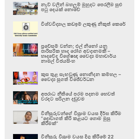
නැව් වලින් බහලුම් මුහුදට පෙරලීම සුළු
පටු දෙයක් නොවේ
විශ්වවිද්‍යාල කඩඉම් ලකුණු නිකුත් කෙරේ
ප්‍රවේසම් වන්න; එල් නිනෝ යනු
පාරිසරික හෘද රෝග අවදානමකි –
හෘදවේද විශේෂඥ වෛද්‍ය මහාචාර්ය
නාමල් විජයසිංහ
කුස තුළ සැඟවුණු නොනිදන කම්හල –
වෛද්‍ය සුගත් විජේවර්ධන
අපරාධ නීතියේ පරම පදනම හෙවත්
වරදට සරිලන දඬුවම
විනිසුරුවන්ගේ විශ්‍රාම වයස දීර්ඝ කිරීම
“දොවාගත් කිරි කළයට ගොම මුසු
කිරීමක්”
විනිසුරු විශ්‍රාම වයස දිගු කිරීමේ 22