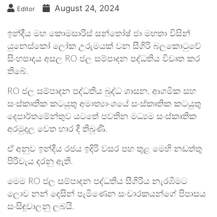
August 24, 2024
Editor
ඉන්දීය මහ කොමසාරිස් සන්තෝෂ් ජා මහතා විසින්
යුනෙස්කෝ ලෝක උරුමයක් වන සීගිරි බලකොටුවේ
සිංහපාදය අසල RO ජල සම්පාදන පද්ධතිය විවෘත කර
තිබේ.
RO ජල සම්පාදන පද්ධතිය බුද්ධ ශාසන, ආගමික සහ
සංස්කෘතික කටයුතු අමාත්‍යාංශයේ සංස්කෘතික කටයුතු
දෙපාර්තමේන්තුව යටතේ පවතින මධ්‍යම සංස්කෘතික
අරමුදල වෙත භාර දී තිබුණි.
ඒ අනුව ඉන්දීය රජය ඉදිරි වසර පහ තුළ මෙහි නඩත්තු
පිරිවැය දරනු ඇති.
මෙම RO ජල සම්පාදන පද්ධතිය සීගිරිය නැරඹීමට
ලොව නන් දෙසින් පැමිණෙන සංචාරකයන්ගේ පිපාසය
සංසිඳුවාලනු ලබයි.