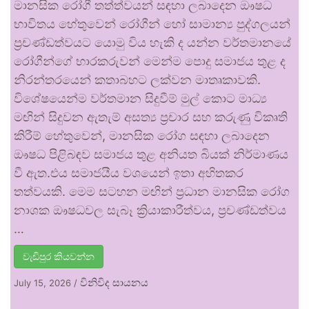
මානසික රෝගී තත්ත්වයන් සඳහා ලබාදෙන ඖෂධ
භාවිතය හේතුවෙන් රෝගීන් හෝ සාමාන්‍ය පුද්ගලයන්
ප්‍රචණ්ඩත්වයට යොමු විය හැකි ද යන්න වර්තමානයේ
රෝගීන්ගේ භාරකරුවන් මෙන්ම පොදු සමාජය තුළ ද
නිරන්තරයෙන් කතාබහට ලක්වන මාතෘකාවකි.
විශේෂයෙන්ම වර්තමාන සිදුවීම් මුල් කොට මාධ්‍ය
මඟින් සිදුවන ඇතැම් අසත්‍ය ප්‍රචාර සහ කරුණු විකෘති
කිරීම් හේතුවෙන්, මානසික රෝග සඳහා ලබාදෙන
ඖෂධ පිළිබඳව සමාජය තුළ අනියත බියක් නිර්මාණය
වී ඇත.එය සමාජයීය වශයෙන් ඉතා අහිතකර
තත්වයකි. මෙම සටහන මඟින් ප්‍රධාන මානසික රෝග
නාශක ඖෂධවල සැබෑ ක්‍රියාකාරීත්වය, ප්‍රචණ්ඩත්වය
…
වැඩිපුර කියවන්න
විනිවිද සායනය
July 15, 2026
/