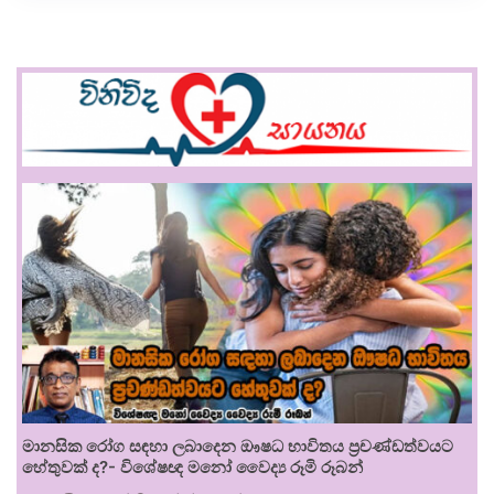
මානසික රෝග සඳහා ලබාදෙන ඖෂධ භාවිතය ප්‍රචණ්ඩත්වයට
හේතුවක් ද?- විශේෂඥ මනෝ වෛද්‍ය රූමි රූබන්