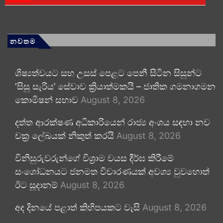
නවතම
ශිෂ්‍යත්වයට සහ උසස් පෙළට පෙනී සිටින සිසුන්ට
‘සිසු සැරිය’ සේවාව ක්‍රියාත්මකයි – ජාතික ගමනාගමන
කොමිෂන් සභාව
August 8, 2026
දත්ත ආරක්ෂණ අධිකාරියෙන් රාජ්‍ය අංශය සඳහා නව
චක්‍ර ලේඛයක් නිකුත් කරයි
August 8, 2026
විනිසුරුවරුන්ගේ විශ්‍රාම වයස දීර්ඝ කිරීමේ
සංශෝධනයට ජනමත විචාරණයක් අවශ්‍ය වුවහොත්
ඊට සූදානම්
August 8, 2026
අද දිනයේ පළාත් කිහිපයකට වැසි
August 8, 2026