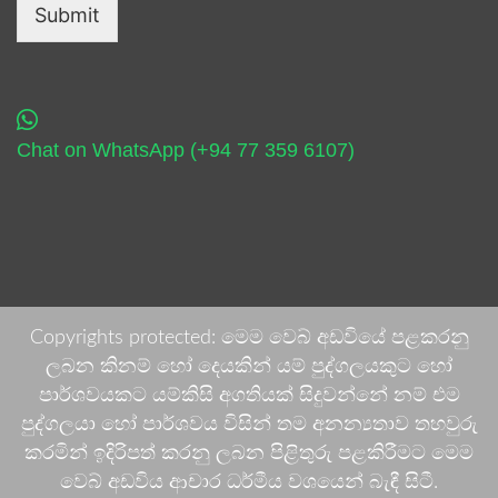
Submit
Chat on WhatsApp (+94 77 359 6107)
Copyrights protected: මෙම වෙබ් අඩවියේ පළකරනු
ලබන කිනම් හෝ දෙයකින් යම් පුද්ගලයකුට හෝ
පාර්ශවයකට යම්කිසි අගතියක් සිදුවන්නේ නම් එම
පුද්ගලයා හෝ පාර්ශවය විසින් තම අනන්‍යතාව තහවුරු
කරමින් ඉදිරිපත් කරනු ලබන පිළිතුරු පළකිරීමට මෙම
වෙබ් අඩවිය ආචාර ධර්මීය වශයෙන් බැඳී සිටී.