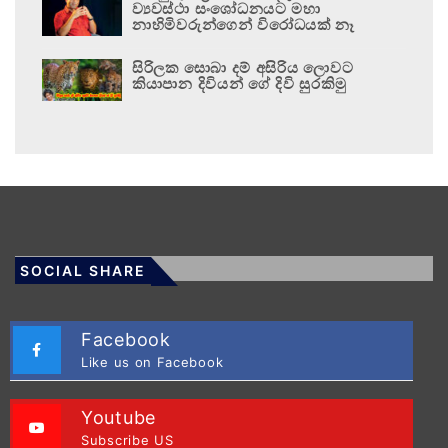
ව්‍යවස්ථා සංශෝධනයට මහා
නාහිමිවරුන්ගෙන් විරෝධයක් නෑ
සිරිලක සොබා දම් අසිරිය ලොවට
කියාපාන දිවියන් ගේ දිවි සුරකිමු
SOCIAL SHARE
Facebook
Like us on Facebook
Youtube
Subscribe US