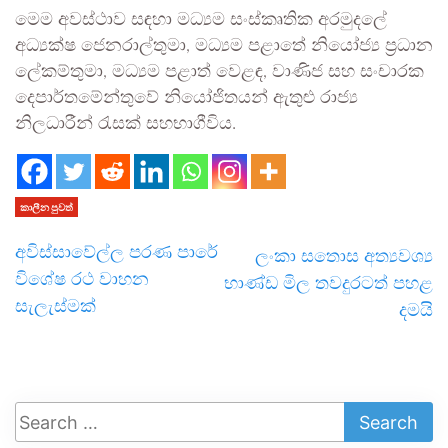
මෙම අවස්ථාව සඳහා මධ්‍යම සංස්කෘතික අරමුදලේ
අධ්‍යක්ෂ ජෙනරාල්තුමා, මධ්‍යම පළාතේ නියෝජ්‍ය ප්‍රධාන
ලේකම්තුමා, මධ්‍යම පළාත් වෙළඳ, වාණිජ සහ සංචාරක
දෙපාර්තමේන්තුවේ නියෝජිතයන් ඇතුළු රාජ්‍ය
නිලධාරීන් රැසක් සහභාගීවිය.
කාලීන පුවත්
අවිස්සාවේල්ල පරණ පාරේ
ලංකා සතොස අත්‍ය­වශ්‍ය
විශේෂ රථ වාහන
භාණ්ඩ මිල තව­දු­ර­ටත් පහළ
සැලැස්මක්
දමයි