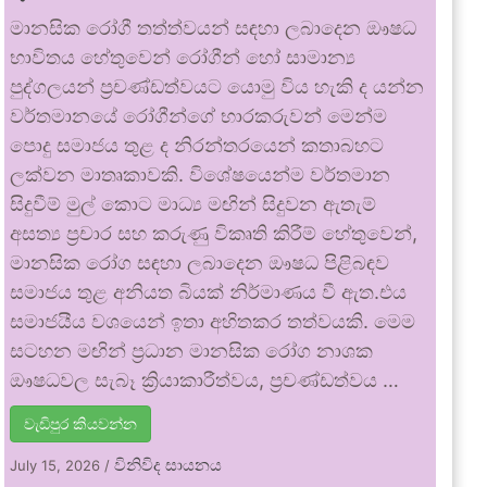
මානසික රෝගී තත්ත්වයන් සඳහා ලබාදෙන ඖෂධ
භාවිතය හේතුවෙන් රෝගීන් හෝ සාමාන්‍ය
පුද්ගලයන් ප්‍රචණ්ඩත්වයට යොමු විය හැකි ද යන්න
වර්තමානයේ රෝගීන්ගේ භාරකරුවන් මෙන්ම
පොදු සමාජය තුළ ද නිරන්තරයෙන් කතාබහට
ලක්වන මාතෘකාවකි. විශේෂයෙන්ම වර්තමාන
සිදුවීම් මුල් කොට මාධ්‍ය මඟින් සිදුවන ඇතැම්
අසත්‍ය ප්‍රචාර සහ කරුණු විකෘති කිරීම් හේතුවෙන්,
මානසික රෝග සඳහා ලබාදෙන ඖෂධ පිළිබඳව
සමාජය තුළ අනියත බියක් නිර්මාණය වී ඇත.එය
සමාජයීය වශයෙන් ඉතා අහිතකර තත්වයකි. මෙම
සටහන මඟින් ප්‍රධාන මානසික රෝග නාශක
ඖෂධවල සැබෑ ක්‍රියාකාරීත්වය, ප්‍රචණ්ඩත්වය …
වැඩිපුර කියවන්න
විනිවිද සායනය
July 15, 2026
/