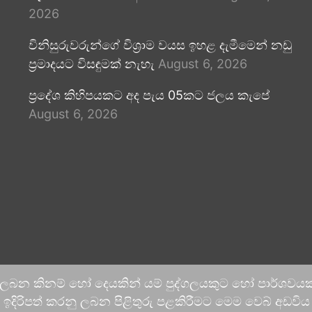
2026
විනිසුරුවරුන්ගේ විශ්‍රාම වයස ඉහළ දැමීමෙන් නඩු
ප්‍රමාදයට විසඳුමක් නැහැ
August 6, 2026
ප්‍රදේශ කිහිපයකට අද පැය 05කට ජලය කැපේ
August 6, 2026
 ලබන කිනම් හෝ දෙයකින් යම් පුද්ගලයකුට හෝ පාර්ශවයකට
දිරිපත් කරනු ලබන පිළිතුරු පළකිරීමට මෙම වෙබ් අඩවිය ආච