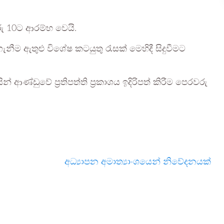
ු 10ට ආරම්භ වෙයි.
ම ඇතුළු විශේෂ කටයුතු රැසක් මෙහිදී සිදුවීමට
ආණ්ඩුවේ ප්‍රතිපත්ති ප්‍රකාශය ඉදිරිපත් කිරීම පෙරවරු
අධ්‍යාපන අමාත්‍යාංශයෙන් නිවේදනයක්