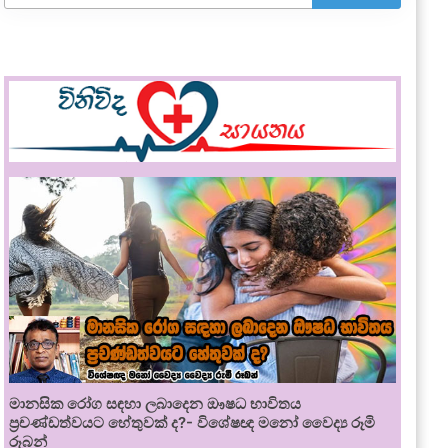
මානසික රෝග සඳහා ලබාදෙන ඖෂධ භාවිතය
ප්‍රචණ්ඩත්වයට හේතුවක් ද?- විශේෂඥ මනෝ වෛද්‍ය රූමි
රූබන්