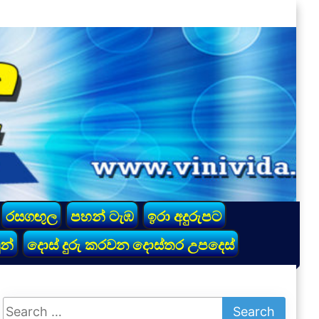
රසගඟුල
පහන් ටැඹ
ඉරා අදුරුපට
න්
දොස් දුරු කරවන දොස්තර උපදෙස්