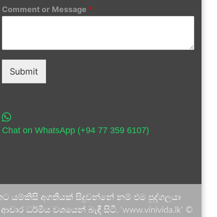
Comment or Message
*
Submit
Chat on WhatsApp (+94 77 359 6107)
 යම්කිසි අගතියක් සිදුවන්නේ නම් එම පුද්ගලයා
ාර ධර්මීය වශයෙන් බැඳී සිටී. 'www.vinivida.lk' ©