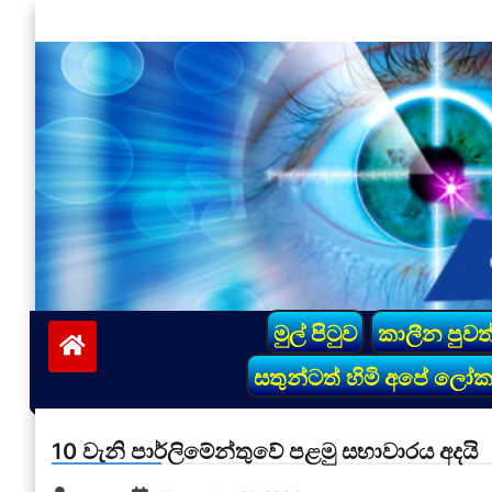
Skip
to
content
vinivida.lk
මුල් පිටුව
කාලීන පුවත
සතුන්ටත් හිමි අපේ ලෝ
10 වැනි පාර්ලිමේන්තුවේ පළමු සභාවාරය අදයි