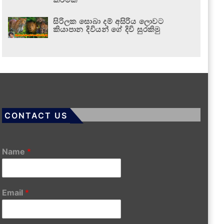
සිරිලක සොබා දම් අසිරිය ලොවට
කියාපාන දිවියන් ගේ දිවි සුරකිමු
CONTACT US
Name
*
Email
*