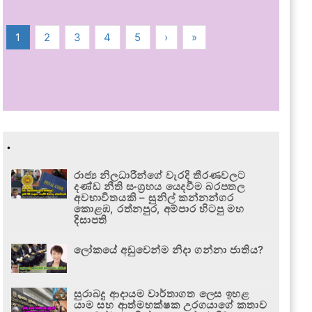
1
2
3
4
5
›
»
.
රාජ්‍ය නිලධාරීන්ගේ වැරදි තීරණවලට
දණ්ඩ නීති සංග්‍රහය යෙදවීම බරපතල
අවභාවිතයකි – සුනිල් කන්නන්ගර
කොළඹ, රත්නපුර, අම්පාර හිටපු මහ
දිසාපති
ලෝකයේ අඩුවෙන්ම නිදා ගන්නා ජාතිය?
සුරාබදු ආදායම වාර්තාගත ලෙස ඉහළ
යාම සහ ආත්මභක්ෂක උරගයාගේ කතාව