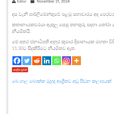
November 21, 2024
Editor
දස වැනි පාර්ලිමේන්තුවේ පළමු සභාවාරය අද පෙරවර
කතානායකවරයා ඇතුලු සෙසු තනතුරු සදහා තෝරා ගැනී
නියමිතයි.
මේ අතර ජනාධිපති අනුර කුමාර දිසානායක මහතා විසින් 
11.30ට සිදුකිරීමට නියමිතව ඇත.‍
කාලීන පුවත්
බෙංගාල බොක්ක මුහුද ආශ්‍රිතව අඩු පීඩන කලාපයක්