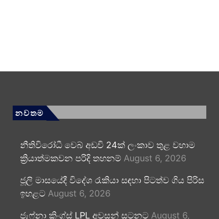
නවතම
නීතිවිරෝධී වෙබ් අඩවි 24ක් ලංකාව තුළ වහාම
ක්‍රියාත්මකවන පරිදි තහනම්
August 6, 2026
ජූලි මාසයේදී විදේශ රැකියා සඳහා පිටත්ව ගිය පිරිස
ඉහළට
August 6, 2026
ජැෆ්නා කිංග්ස් LPL අවසන් සටනට
August 6,