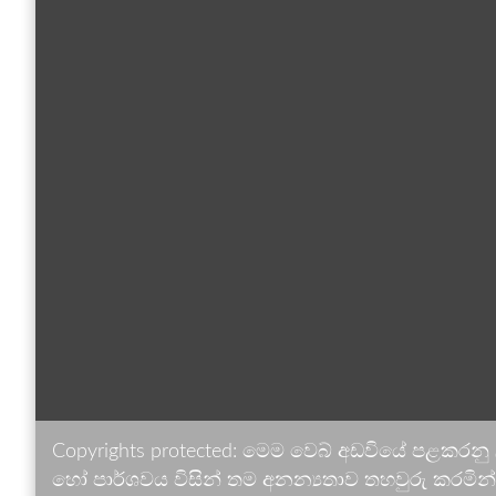
Copyrights protected: මෙම වෙබ් අඩවියේ පළකරනු
හෝ පාර්ශවය විසින් තම අනන්‍යතාව තහවුරු කරමින් ඉ