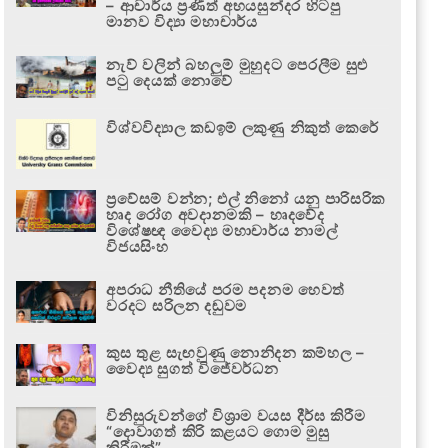
– ආචාර්ය ප්‍රණීත් අභයසුන්දර හිටපු
මානව විද්‍යා මහාචාර්ය
නැව් වලින් බහලුම් මුහුදට පෙරලීම සුළු
පටු දෙයක් නොවේ
විශ්වවිද්‍යාල කඩඉම් ලකුණු නිකුත් කෙරේ
ප්‍රවේසම් වන්න; එල් නිනෝ යනු පාරිසරික
හෘද රෝග අවදානමකි – හෘදවේද
විශේෂඥ වෛද්‍ය මහාචාර්ය නාමල්
විජයසිංහ
අපරාධ නීතියේ පරම පදනම හෙවත්
වරදට සරිලන දඬුවම
කුස තුළ සැඟවුණු නොනිදන කම්හල –
වෛද්‍ය සුගත් විජේවර්ධන
විනිසුරුවන්ගේ විශ්‍රාම වයස දීර්ඝ කිරීම
“දොවාගත් කිරි කළයට ගොම මුසු
කිරීමක්”