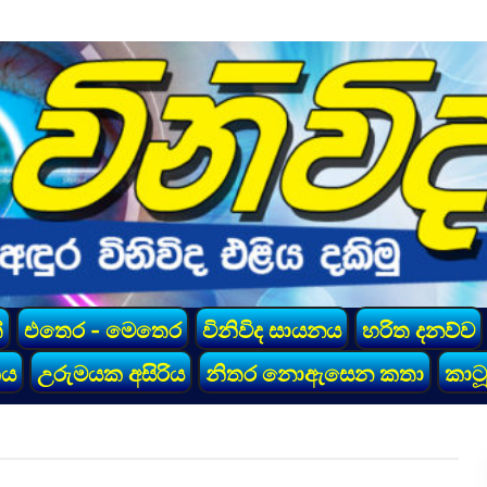
්
එතෙර - මෙතෙර
විනිවිද සායනය
හරිත දනව්ව
කය
උරුමයක අසිරිය
නිතර නොඇසෙන කතා
කාටූ