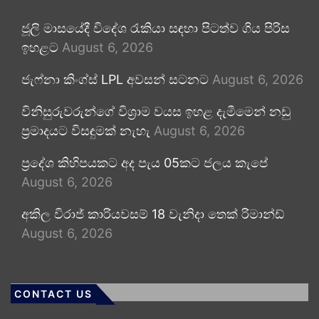
ජූලි මාසයේදී විදේශ රැකියා සඳහා පිටත්ව ගිය පිරිස
ඉහළට
August 6, 2026
ජැෆ්නා කිංග්ස් LPL අවසන් සටනට
August 6, 2026
විනිසුරුවරුන්ගේ විශ්‍රාම වයස ඉහළ දැමීමෙන් නඩු
ප්‍රමාදයට විසඳුමක් නැහැ
August 6, 2026
ප්‍රදේශ කිහිපයකට අද පැය 05කට ජලය කැපේ
August 6, 2026
අකිල විරාජ් කාරියවසම් 18 වැනිදා තෙක් රිමාන්ඩ්
August 6, 2026
CONTACT US