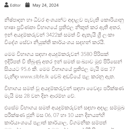
May 24, 2024
Editor
නිෂ්පාදන හා ධීවර අංශයන්ට අදාළව පැවැති කොරියානු
භාෂා ප්‍රවීණතා විභාගයේ ප්‍රතිඵල නිකුත් කර ඇති අතර,
ඉන් අයදුම්කරුවන් 3422ක් සමත් වී ඇතැයි ශ්‍රී ලංකා
විදේශ සේවා නියුක්ති කාර්යංශය සදහන් කරයි.
මෙම විභාගය සඳහා අයදුම්කරුවන් 3580 පිරිසක්
ඉදිරිපත් වී තිබුණු අතර ඉන් සමත් සංඛ්‍යාව මුළු පිරිසෙන්
සියයට 95.6 කි. මෙම විභාගයේ ප්‍රතිඵල මැයි මස 27
වැනිදා www.slbfe.lk වෙබ් අඩවියේ පළ කරනු ඇත.
විභාගය සමත් වූ අයදුම්කරුවන් සඳහා වෛද්‍ය පරීක්ෂණ
මැයි මස 28 වන දින ආරම්භ වේ.
එසේම විභාගය සමත් අයදුම්කරුවන් සඳහා අදාළ සම්මුඛ
පරීක්ෂණ ජුනි මස 06, 07 හා 10 යන දිනයන්හි
කාර්යාංශයේ පළාත් කාර්යාල, විගමනික සම්පත්