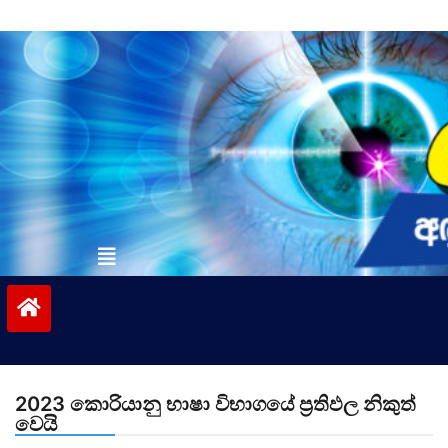
Skip
to
content
vinivida.lk
2023 කොරියානු භාෂා විභාගයේ ප්‍රතිඵල නිකුත්
වෙයි