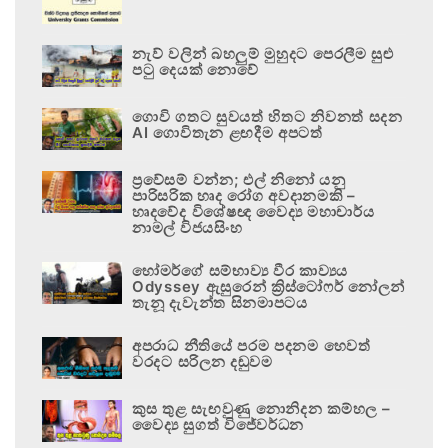
නැව් වලින් බහලුම් මුහුදට පෙරලීම සුළු
පටු දෙයක් නොවේ
ගොවි ගතට සුවයත් හිතට නිවනත් සදන
AI ගොවිතැන ළඟදීම අපටත්
ප්‍රවේසම් වන්න; එල් නිනෝ යනු
පාරිසරික හෘද රෝග අවදානමකි –
හෘදවේද විශේෂඥ වෛද්‍ය මහාචාර්ය
නාමල් විජයසිංහ
හෝමර්ගේ සම්භාව්‍ය වීර කාව්‍යය
Odyssey ඇසුරෙන් ක්‍රිස්ටෝෆර් නෝලන්
තැනූ දැවැන්ත සිනමාපටය
අපරාධ නීතියේ පරම පදනම හෙවත්
වරදට සරිලන දඬුවම
කුස තුළ සැඟවුණු නොනිදන කම්හල –
වෛද්‍ය සුගත් විජේවර්ධන