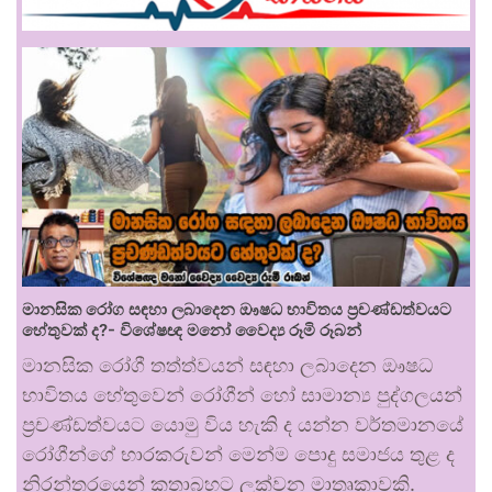
මානසික රෝග සඳහා ලබාදෙන ඖෂධ භාවිතය ප්‍රචණ්ඩත්වයට
හේතුවක් ද?- විශේෂඥ මනෝ වෛද්‍ය රූමි රූබන්
මානසික රෝගී තත්ත්වයන් සඳහා ලබාදෙන ඖෂධ
භාවිතය හේතුවෙන් රෝගීන් හෝ සාමාන්‍ය පුද්ගලයන්
ප්‍රචණ්ඩත්වයට යොමු විය හැකි ද යන්න වර්තමානයේ
රෝගීන්ගේ භාරකරුවන් මෙන්ම පොදු සමාජය තුළ ද
නිරන්තරයෙන් කතාබහට ලක්වන මාතෘකාවකි.