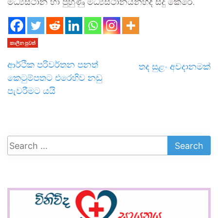
මධ්‍යස්ථාන හා පුහුණු මධ්‍යස්ථානයන්හිදී සිදු කෙරේ.
කාලීන පුවත්
ආර්ථික පරිවර්තන පනත්
තද සුළං අවදානමක්
කෙටුම්පතට එරෙහිව නඩු
පැවරීමට යයි