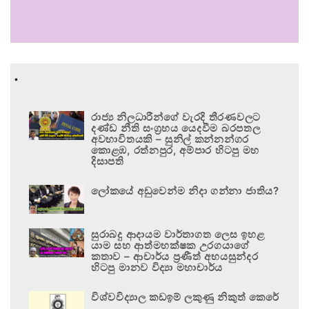
.
රාජ්‍ය නිලධාරීන්ගේ වැරදි තීරණවලට
දණ්ඩ නීති සංග්‍රහය යෙදවීම බරපතල
අවභාවිතයකි – සුනිල් කන්නන්ගර
කොළඹ, රත්නපුර, අම්පාර හිටපු මහ
දිසාපති
ලෝකයේ අඩුවෙන්ම නිදා ගන්නා ජාතිය?
සුරාබදු ආදායම වාර්තාගත ලෙස ඉහළ
යාම සහ ආත්මභක්ෂක උරගයාගේ
කතාව – ආචාර්ය ප්‍රණීත් අභයසුන්දර
හිටපු මානව විද්‍යා මහාචාර්ය
විශ්වවිද්‍යාල කඩඉම් ලකුණු නිකුත් කෙරේ