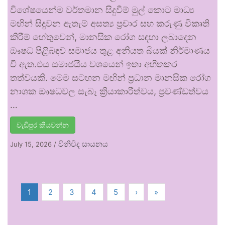
විශේෂයෙන්ම වර්තමාන සිදුවීම් මුල් කොට මාධ්‍ය
මඟින් සිදුවන ඇතැම් අසත්‍ය ප්‍රචාර සහ කරුණු විකෘති
කිරීම් හේතුවෙන්, මානසික රෝග සඳහා ලබාදෙන
ඖෂධ පිළිබඳව සමාජය තුළ අනියත බියක් නිර්මාණය
වී ඇත.එය සමාජයීය වශයෙන් ඉතා අහිතකර
තත්වයකි. මෙම සටහන මඟින් ප්‍රධාන මානසික රෝග
නාශක ඖෂධවල සැබෑ ක්‍රියාකාරීත්වය, ප්‍රචණ්ඩත්වය
…
වැඩිපුර කියවන්න
විනිවිද සායනය
July 15, 2026
/
1
2
3
4
5
›
»