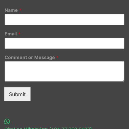
Name
*
Email
*
Comment or Message
*
Submit