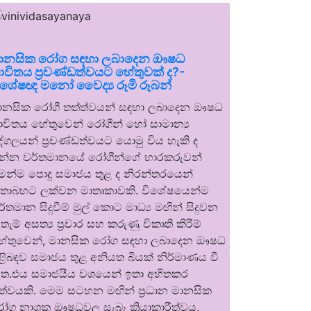
ානසික රෝග සඳහා ලබාදෙන ඖෂධ
ාවිතය ප්‍රචණ්ඩත්වයට හේතුවක් ද?-
ිශේෂඥ මනෝ වෛද්‍ය රූමි රූබන්
ානසික රෝගී තත්ත්වයන් සඳහා ලබාදෙන ඖෂධ
ාවිතය හේතුවෙන් රෝගීන් හෝ සාමාන්‍ය
ුද්ගලයන් ප්‍රචණ්ඩත්වයට යොමු විය හැකි ද
න්න වර්තමානයේ රෝගීන්ගේ භාරකරුවන්
ෙන්ම පොදු සමාජය තුළ ද නිරන්තරයෙන්
තාබහට ලක්වන මාතෘකාවකි. විශේෂයෙන්ම
ර්තමාන සිදුවීම් මුල් කොට මාධ්‍ය මඟින් සිදුවන
තැම් අසත්‍ය ප්‍රචාර සහ කරුණු විකෘති කිරීම්
ේතුවෙන්, මානසික රෝග සඳහා ලබාදෙන ඖෂධ
ිළිබඳව සමාජය තුළ අනියත බියක් නිර්මාණය වී
ත.එය සමාජයීය වශයෙන් ඉතා අහිතකර
ත්වයකි. මෙම සටහන මඟින් ප්‍රධාන මානසික
ෝග නාශක ඖෂධවල සැබෑ ක්‍රියාකාරීත්වය,