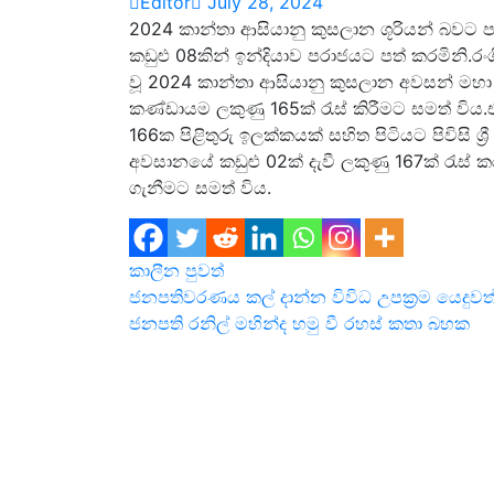
Editor
July 28, 2024
2024 කාන්තා ආසියානු කුසලාන ශූරියන් බවට පත්
කඩුළු 08කින් ඉන්දියාව පරාජයට පත් කරමිනි.රංගිරි
වූ 2024 කාන්තා ආසියානු කුසලාන අවසන් මහා
කණ්ඩායම ලකුණු 165ක් රැස් කිරීමට සමත් විය.
166ක පිළිතුරු ඉලක්කයක් සහිත පිටියට පිවිසි ශ්
අවසානයේ කඩුළු 02ක් දැවී ලකුණු 167ක් රැස් 
ගැනීමට සමත් විය.
කාලීන පුවත්
Post
ජනපතිවරණය කල් දාන්න විවිධ උපක්‍රම යෙදුවත
ජනපති රනිල් මහින්ද හමු වී රහස් කතා බහක
navigation