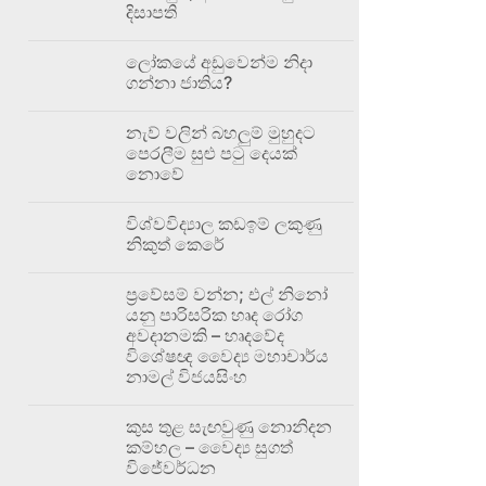
දිසාපති
ලෝකයේ අඩුවෙන්ම නිදා
ගන්නා ජාතිය?
නැව් වලින් බහලුම් මුහුදට
පෙරලීම සුළු පටු දෙයක්
නොවේ
විශ්වවිද්‍යාල කඩඉම් ලකුණු
නිකුත් කෙරේ
ප්‍රවේසම් වන්න; එල් නිනෝ
යනු පාරිසරික හෘද රෝග
අවදානමකි – හෘදවේද
විශේෂඥ වෛද්‍ය මහාචාර්ය
නාමල් විජයසිංහ
කුස තුළ සැඟවුණු නොනිදන
කම්හල – වෛද්‍ය සුගත්
විජේවර්ධන