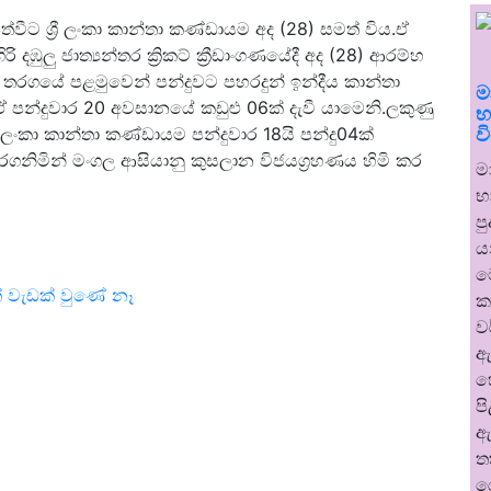
වීට ශ්‍රී ලංකා කාන්තා කණ්ඩායම අද (28) සමත් විය.ඒ
 දඹුලු ජාත්‍යන්තර ක්‍රිකට් ක්‍රීඩාංගණයේදී අද (28) ආරම්හ
 තරගයේ පළමුවෙන් පන්දුවට පහරදුන් ඉන්දීය කාන්තා
ම
ඒ පන්දුවාර 20 අවසානයේ කඩුළු 06ක් දැවී යාමෙනි.ලකුණු
භ
ව
‍රී ලංකා කාන්තා කණ්ඩායම පන්දුවාර 18යි පන්දු04ක්
කරගනිමින් මංගල ආසියානු කුසලාන විජයග්‍රහණය හිමි කර
ම
භ
ප
ය
ම
් වැඩක් වුණේ නෑ
ක
ව
ඇ
හ
ප
ඇ
ත
ර