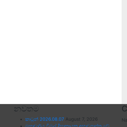
නවතම
C
කාටූන් 2026.08.07
August 7, 2026
N
මහාචාර්ය විමල් දිසානායක අභාවප්‍රාප්ත වේ