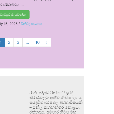
්‍රචණ්ඩත්වය …
වැඩිපුර කියවන්න
ly 15, 2026
/
විනිවිද සායනය
1
2
3
…
10
›
රාජ්‍ය නිලධාරීන්ගේ වැරදි
තීරණවලට දණ්ඩ නීති සංග්‍රහය
යෙදවීම බරපතල අවභාවිතයකි
– සුනිල් කන්නන්ගර කොළඹ,
රත්නපුර, අම්පාර හිටපු මහ