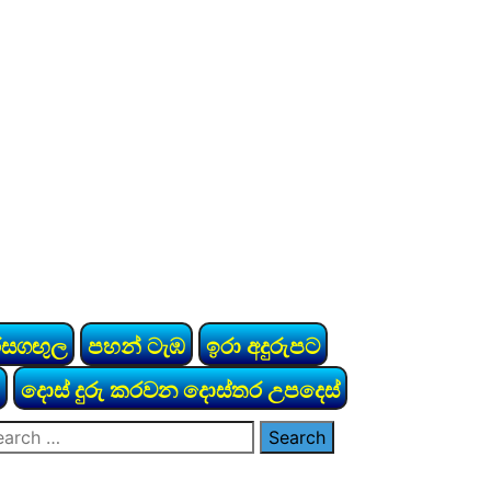
රසගඟුල
පහන් ටැඹ
ඉරා අදුරුපට
දොස් දුරු කරවන දොස්තර උපදෙස්
arch
: