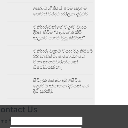
අපරාධ නීතියේ පරම පදනම
හෙවත් වරදට සරිලන දඬුවම
විනිසුරුවන්ගේ විශ්‍රාම වයස
දීර්ඝ කිරීම “දොවාගත් කිරි
කළයට ගොම මුසු කිරීමක්”
විනිසුරු විශ්‍රාම වයස දිගු කිරීමේ
22 ව්‍යවස්ථා සංශෝධනයට
මහා නාහිමිවරුන්ගෙන්
විරෝධයක් නෑ
සිරිලක සොබා දම් අසිරිය
ලොවට කියාපාන දිවියන් ගේ
දිවි සුරකිමු
ontact Us
ame
*