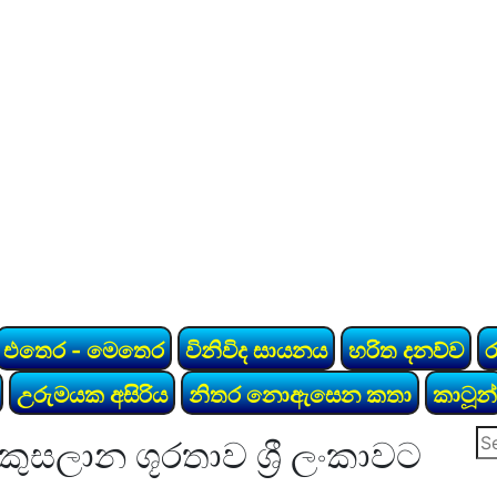
එතෙර - මෙතෙර
විනිවිද සායනය
හරිත දනව්ව
උරුමයක අසිරිය
නිතර නොඇසෙන කතා
කාටූන්
Se
ුසලාන ශූරතාව ශ්‍රී ලංකාවට
for