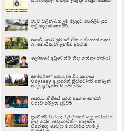
විශ්වවිද්‍යාල කඩඉම් ලකුණු නිකුත් කෙරේ
නැව් වලින් බහලුම් මුහුදට පෙරලීම සුළු
පටු දෙයක් නොවේ
ගොවි ගතට සුවයත් හිතට නිවනත් සදන
AI ගොවිතැන ළඟදීම අපටත්
ලෝකයේ අඩුවෙන්ම නිදා ගන්නා ජාතිය?
හෝමර්ගේ සම්භාව්‍ය වීර කාව්‍යය
Odyssey ඇසුරෙන් ක්‍රිස්ටෝෆර් නෝලන්
තැනූ දැවැන්ත සිනමාපටය
අපරාධ නීතියේ පරම පදනම හෙවත්
වරදට සරිලන දඬුවම
ප්‍රවේසම් වන්න; එල් නිනෝ යනු පාරිසරික
හෘද රෝග අවදානමකි – හෘදවේද
විශේෂඥ වෛද්‍ය මහාචාර්ය නාමල්
විජයසිංහ