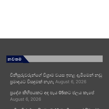
නවතම
විනිසුරුවරුන්ගේ විශ්‍රාම වයස ඉහළ දැමීමෙන් නඩු
ප්‍රමාදයට විසඳුමක් නැහැ
August 6, 2026
ප්‍රදේශ කිහිපයකට අද පැය 05කට ජලය කැපේ
August 6, 2026