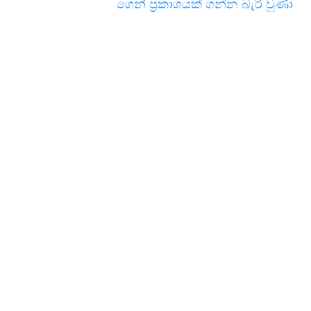
ගෙන් ප්‍රකාශයක් ගන්න බැරි වුණා