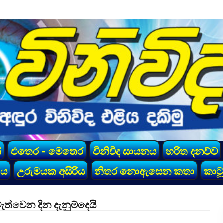
්
එතෙර - මෙතෙර
විනිවිද සායනය
හරිත දනව්ව
කය
උරුමයක අසිරිය
නිතර නොඇසෙන කතා
කාටූ
ත්වෙන දින දැනුම්දෙයි