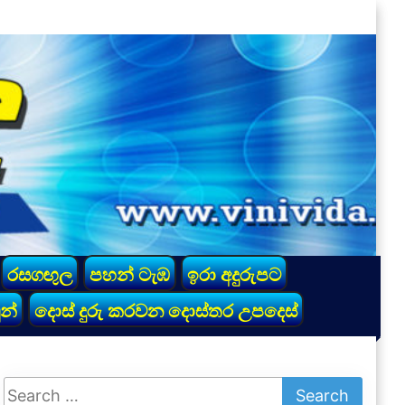
රසගඟුල
පහන් ටැඹ
ඉරා අදුරුපට
න්
දොස් දුරු කරවන දොස්තර උපදෙස්