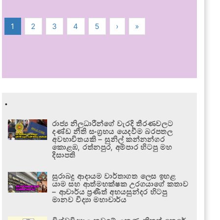
1
2
3
4
5
›
»
.
රාජ්‍ය නිලධාරීන්ගේ වැරදි තීරණවලට
දණ්ඩ නීති සංග්‍රහය යෙදවීම බරපතල
අවභාවිතයකි – සුනිල් කන්නන්ගර
කොළඹ, රත්නපුර, අම්පාර හිටපු මහ
දිසාපති
සුරාබදු ආදායම වාර්තාගත ලෙස ඉහළ
යාම සහ ආත්මභක්ෂක උරගයාගේ කතාව
– ආචාර්ය ප්‍රණීත් අභයසුන්දර හිටපු
මානව විද්‍යා මහාචාර්ය