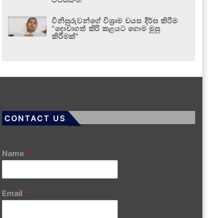
විනිසුරුවන්ගේ විශ්‍රාම වයස දීර්ඝ කිරීම
“දොවාගත් කිරි කළයට ගොම මුසු
කිරීමක්”
CONTACT US
Name
*
Email
*