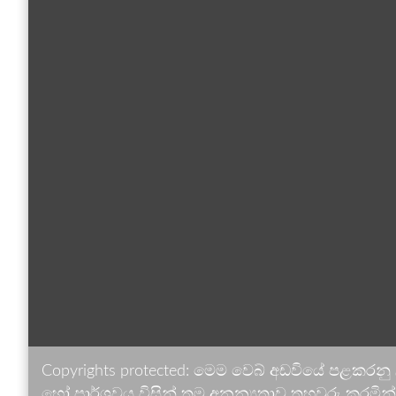
Copyrights protected: මෙම වෙබ් අඩවියේ පළකරනු
හෝ පාර්ශවය විසින් තම අනන්‍යතාව තහවුරු කරමින් ඉ