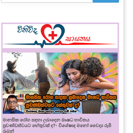
මානසික රෝග සඳහා ලබාදෙන ඖෂධ භාවිතය
ප්‍රචණ්ඩත්වයට හේතුවක් ද?- විශේෂඥ මනෝ වෛද්‍ය රූමි
රූබන්