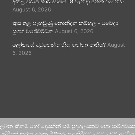
අකිල විරාජ් කාරියවසම් 18 වැනිදා තෙක් රිමාන්ඩ්
August 6, 2026
කුස තුළ සැඟවුණු නොනිදන කම්හල – වෛද්‍ය
සුගත් විජේවර්ධන
August 6, 2026
ලෝකයේ අඩුවෙන්ම නිදා ගන්නා ජාතිය?
August
6, 2026
 ලබන කිනම් හෝ දෙයකින් යම් පුද්ගලයකුට හෝ පාර්ශවයකට
දිරිපත් කරනු ලබන පිළිතුරු පළකිරීමට මෙම වෙබ් අඩවිය ආච