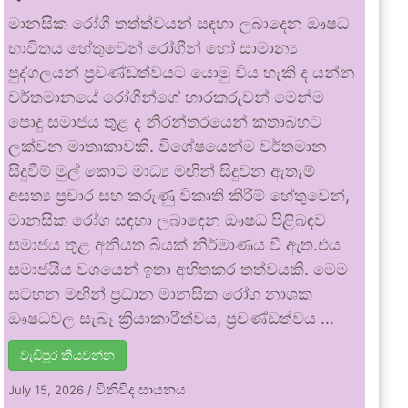
මානසික රෝගී තත්ත්වයන් සඳහා ලබාදෙන ඖෂධ
භාවිතය හේතුවෙන් රෝගීන් හෝ සාමාන්‍ය
පුද්ගලයන් ප්‍රචණ්ඩත්වයට යොමු විය හැකි ද යන්න
වර්තමානයේ රෝගීන්ගේ භාරකරුවන් මෙන්ම
පොදු සමාජය තුළ ද නිරන්තරයෙන් කතාබහට
ලක්වන මාතෘකාවකි. විශේෂයෙන්ම වර්තමාන
සිදුවීම් මුල් කොට මාධ්‍ය මඟින් සිදුවන ඇතැම්
අසත්‍ය ප්‍රචාර සහ කරුණු විකෘති කිරීම් හේතුවෙන්,
මානසික රෝග සඳහා ලබාදෙන ඖෂධ පිළිබඳව
සමාජය තුළ අනියත බියක් නිර්මාණය වී ඇත.එය
සමාජයීය වශයෙන් ඉතා අහිතකර තත්වයකි. මෙම
සටහන මඟින් ප්‍රධාන මානසික රෝග නාශක
ඖෂධවල සැබෑ ක්‍රියාකාරීත්වය, ප්‍රචණ්ඩත්වය …
වැඩිපුර කියවන්න
විනිවිද සායනය
July 15, 2026
/