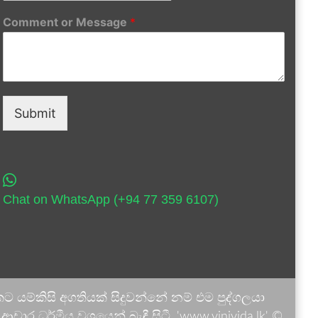
Comment or Message
*
Submit
Chat on WhatsApp (+94 77 359 6107)
 යම්කිසි අගතියක් සිදුවන්නේ නම් එම පුද්ගලයා
ාර ධර්මීය වශයෙන් බැඳී සිටී. 'www.vinivida.lk' ©