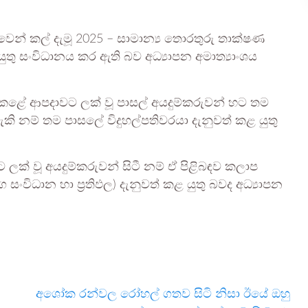
වෙන් කල් දැමූ 2025 – සාමාන්‍ය තොරතුරු තාක්ෂණ
තු සංවිධානය කර ඇති බව අධ්‍යාපන අමාත්‍යාංශය
 කළේ ආපදාවට ලක් වූ පාසල් අයදුම්කරුවන් හට තම
කි නම් තම පාසලේ විදුහල්පතිවරයා දැනුවත් කළ යුතු
 ලක් වූ අයදුම්කරුවන් සිටී නම් ඒ පිළිබඳව කලාප
ග සංවිධාන හා ප්‍රතිඵල) දැනුවත් කළ යුතු බවද අධ්‍යාපන
අශෝක රන්වල රෝහල් ගතව සිටි නිසා ඊයේ ඔහු