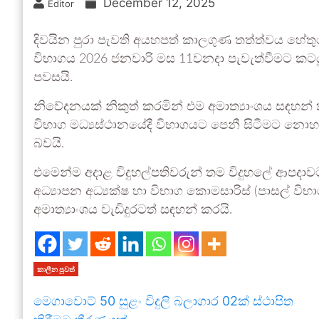
December 12, 2025
Editor
දිවයින පුරා පැවති අයහපත් කාලගුණ තත්ත්වය හේතු
විභාගය 2026 ජනවාරි මස 11වනදා පැවැත්වීමට කටයු
පවසයි.
නිවේදනයක් නිකුත් කරමින් එම අමාත්‍යාංශය සඳහන්
විභාග මධ්‍යස්ථානයේදී විභාගයට පෙනී සිටීමට නොහැ
බවයි.
එමෙන්ම අදාළ විදුහල්පතිවරුන් තම විදුහලේ ආපදාවට
අධ්‍යාපන අධ්‍යක්ෂ හා විභාග කොමසාරිස් (පාසල් විභා
අමාත්‍යාංශය වැඩිදුරටත් සඳහන් කරයි.
කාලීන පුවත්
මෙගාවොට් 50 සුළං විදුලි බලාගාර 02ක් ස්ථාපිත