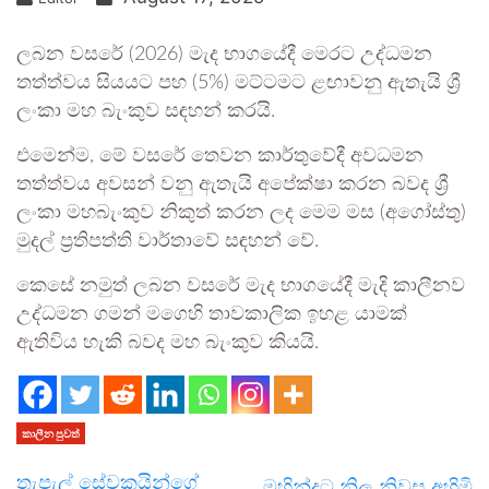
ලබන වසරේ (2026) මැද භාගයේදී මෙරට උද්ධමන
තත්ත්වය සියයට පහ (5%) මට්ටමට ළඟාවනු ඇතැයි ශ්‍රී
ලංකා මහ බැංකුව සඳහන් කරයි.
එමෙන්ම, මේ වසරේ තෙවන කාර්තුවේදී අවධමන
තත්ත්වය අවසන් වනු ඇතැයි අපේක්ෂා කරන බවද ශ්‍රී
ලංකා මහබැංකුව නිකුත් කරන ලද මෙම මස (අගෝස්තු)
මුදල් ප්‍රතිපත්ති වාර්තාවේ සඳහන් වේ.
කෙසේ නමුත් ලබන වසරේ මැද භාගයේදී මැදි කාලීනව
උද්ධමන ගමන් මගෙහි තාවකාලික ඉහළ යාමක්
ඇතිවිය හැකි බවද මහ බැංකුව කියයි.
කාලීන පුවත්
තැපැල් සේවකයින්ගේ
මහින්දට නිල නිවස අහිමි