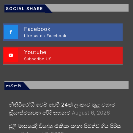
SOCIAL SHARE
Facebook
Like us on Facebook
Youtube
Subscribe US
නවතම
නීතිවිරෝධී වෙබ් අඩවි 24ක් ලංකාව තුළ වහාම
ක්‍රියාත්මකවන පරිදි තහනම්
August 6, 2026
ජූලි මාසයේදී විදේශ රැකියා සඳහා පිටත්ව ගිය පිරිස