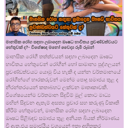
මානසික රෝග සඳහා ලබාදෙන ඖෂධ භාවිතය ප්‍රචණ්ඩත්වයට
හේතුවක් ද?- විශේෂඥ මනෝ වෛද්‍ය රූමි රූබන්
මානසික රෝගී තත්ත්වයන් සඳහා ලබාදෙන ඖෂධ
භාවිතය හේතුවෙන් රෝගීන් හෝ සාමාන්‍ය පුද්ගලයන්
ප්‍රචණ්ඩත්වයට යොමු විය හැකි ද යන්න වර්තමානයේ
රෝගීන්ගේ භාරකරුවන් මෙන්ම පොදු සමාජය තුළ ද
නිරන්තරයෙන් කතාබහට ලක්වන මාතෘකාවකි.
විශේෂයෙන්ම වර්තමාන සිදුවීම් මුල් කොට මාධ්‍ය
මඟින් සිදුවන ඇතැම් අසත්‍ය ප්‍රචාර සහ කරුණු විකෘති
කිරීම් හේතුවෙන්, මානසික රෝග සඳහා ලබාදෙන
ඖෂධ පිළිබඳව සමාජය තුළ අනියත බියක් නිර්මාණය
වී ඇත.එය සමාජයීය වශයෙන් ඉතා අහිතකර