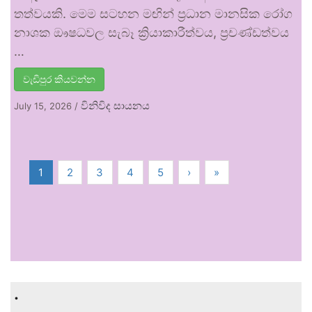
තත්වයකි. මෙම සටහන මඟින් ප්‍රධාන මානසික රෝග
නාශක ඖෂධවල සැබෑ ක්‍රියාකාරීත්වය, ප්‍රචණ්ඩත්වය
…
වැඩිපුර කියවන්න
විනිවිද සායනය
July 15, 2026
/
1
2
3
4
5
›
»
.