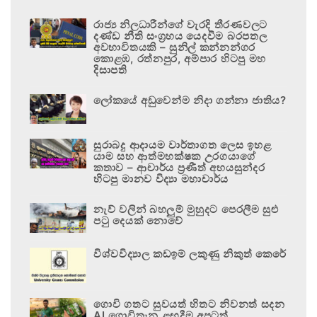
රාජ්‍ය නිලධාරීන්ගේ වැරදි තීරණවලට
දණ්ඩ නීති සංග්‍රහය යෙදවීම බරපතල
අවභාවිතයකි – සුනිල් කන්නන්ගර
කොළඹ, රත්නපුර, අම්පාර හිටපු මහ
දිසාපති
ලෝකයේ අඩුවෙන්ම නිදා ගන්නා ජාතිය?
සුරාබදු ආදායම වාර්තාගත ලෙස ඉහළ
යාම සහ ආත්මභක්ෂක උරගයාගේ
කතාව – ආචාර්ය ප්‍රණීත් අභයසුන්දර
හිටපු මානව විද්‍යා මහාචාර්ය
නැව් වලින් බහලුම් මුහුදට පෙරලීම සුළු
පටු දෙයක් නොවේ
විශ්වවිද්‍යාල කඩඉම් ලකුණු නිකුත් කෙරේ
ගොවි ගතට සුවයත් හිතට නිවනත් සදන
AI ගොවිතැන ළඟදීම අපටත්