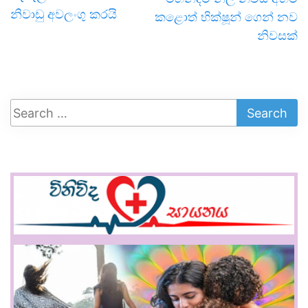
නිවාඩු අවලංගු කරයි
කළොත් භික්ෂූන් ගෙන් නව
නිවසක්