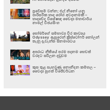
ප්‍රවේසම් වන්න; එල් නිනෝ යනු
පාරිසරික හෘද රෝග අවදානමකි –
හෘදවේද විශේෂඥ වෛද්‍ය මහාචාර්ය
නාමල් විජයසිංහ
හෝමර්ගේ සම්භාව්‍ය වීර කාව්‍යය
Odyssey ඇසුරෙන් ක්‍රිස්ටෝෆර් නෝලන්
තැනූ දැවැන්ත සිනමාපටය
අපරාධ නීතියේ පරම පදනම හෙවත්
වරදට සරිලන දඬුවම
කුස තුළ සැඟවුණු නොනිදන කම්හල –
වෛද්‍ය සුගත් විජේවර්ධන