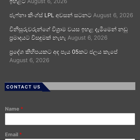
ඉහළට
August 6, 2026
ජැෆ්නා කිංග්ස් LPL අවසන් සටනට
August 6, 2026
විනිසුරුවරුන්ගේ විශ්‍රාම වයස ඉහළ දැමීමෙන් නඩු
ප්‍රමාදයට විසඳුමක් නැහැ
August 6, 2026
ප්‍රදේශ කිහිපයකට අද පැය 05කට ජලය කැපේ
August 6, 2026
CONTACT US
Name
*
Email
*