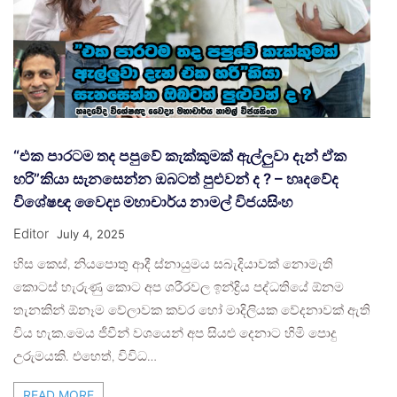
“එක පාරටම තද පපුවේ කැක්කුමක් ඇල්ලුවා දැන් ඒක
හරි”කියා සැනසෙන්න ඔබටත් පුළුවන් ද ? – හෘදවේද
විශේෂඥ වෛද්‍ය මහාචාර්ය නාමල් විජයසිංහ
Editor
July 4, 2025
හිස කෙස්, නියපොතු ආදී ස්නායුමය සබැදියාවක් නොමැති
කොටස් හැරුණු කොට අප ශරීරවල ඉන්ද්‍රිය පද්ධතියේ ඕනම
තැනකින් ඕනෑම වේලාවක කවර හෝ මාදිලියක වේදනාවක් ඇති
විය හැක.මෙය ජීවීන් වශයෙන් අප සියළු දෙනාට හිමි පොදු
උරුමයකි. එහෙත්, විවිධ…
READ MORE