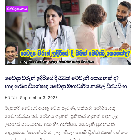
විනිවිද සායනය
වෛද්‍ය වරුන් ඉදිරියේ දී ඔබත් මෙවැනි කෙනෙක් ද? –
හෘද රෝග විශේෂඥ වෛද්‍ය මහාචාර්ය නාමල් විජයසිංහ
Editor
September 3, 2025
මෑතකදී වෛද්‍යවරයකු වෙත පැමිණි‚ එක්තරා රෝගියෙකු
වෛද්‍යවරයා තම රෝගය ගැනත්, ප්‍රතිකාර ගැනත් දෙන ලද
උපදෙස් සාවධානව අසා හිඳ අන්තිමේ මෙවැනි ප්‍රශ්නයක්
නැගුවේය. “ඩොක්ටර් මං ඉදල හිටල පොඩි ඩ්‍රින්ක් එකක් ගත්තට