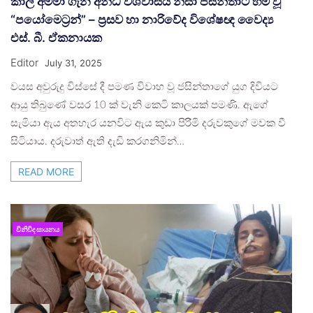
කාලි අම්මා ගැන අන්ධ විශ්වාසය නිසා ජසින්තාට හිමි වූ
“පයෝමෙට්‍රන්” – ප්‍රසව හා නාරිවේද විශේෂඥ වෛද්‍ය
එස්. බී. ඒකනායක
Editor
July 31, 2025
වයස අවුරුදු විස්සේ දී පමණ විවාහ වූ ජසින්තාගේ යුග දිවියට
ආයු තිබුණේ වසර 10 ක් වැනි කෙටි කාලයක් පමණි. ඇගේ
සැමියා ඇය අතහැර යනවිට ඇය කුඩා පිරිිමි දරුවකුගේ මවක වී
සිටියාය. දරුවාත් ඇති දැඩි කරගනිමින්…
READ MORE
විනිවිද සායනය