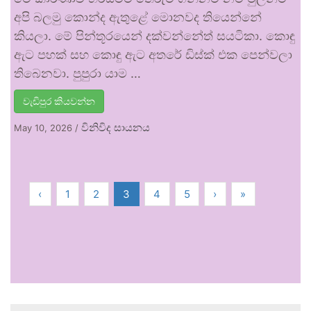
අපි බලමු කොන්ද ඇතුළේ මොනවද තියෙන්නේ
කියලා. මේ පින්තූරයෙන් දක්වන්නේත් සයටිකා. කොඳු
ඇට පහක් සහ කොඳු ඇට අතරේ ඩිස්ක් එක පෙන්වලා
තිබෙනවා. පුපුරා යාම …
වැඩිපුර කියවන්න
විනිවිද සායනය
May 10, 2026
/
‹
1
2
3
4
5
›
»