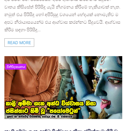
වාතය කිසිසේත් පිරිසිදු යැයි නිගමනය කිරීමේ හැකියාවක් නැත.
නමුත් එය පිරිසිදු හෝ අපිරිසුදු වශයෙන් භේදයක් නොමැතිව ම
අපට නිරායාසයෙන්ම එය ආශ්වාස කරන්නට සිදුවෙයි. ආශ්වාස
කිරීම සඳහා පිරිසිදු…
READ MORE
විනිවිද සායනය