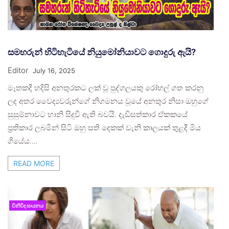
සමහරුන් හිටිහැටියේ නියුමෝනියාවට ගොදුරු ඇයි?
Editor
July 16, 2025
මෑතකදී හදිසි අනතුරකට ලක් වූ පුද්ගලයකු රෝහල් ගත කරනු
ලද අතර වෛද්‍යවරුන්ගේ නිගමනය වූයේ අනතුර නිසා ඔහුගේ
සුසුම්නාවට හානි සිදුවී ඇති බවයි. දැඩිසත්කාර ඒකකයේ
ප්‍රතිකාර ලබමින් සිටි ඔහු සති දෙකක් වැනි කාලයක් තුළදී මිය
ගියේය.…
READ MORE
විනිවිද සායනය