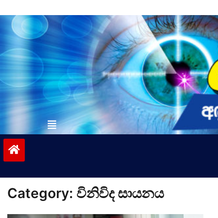
Skip
to
content
vinivida.lk
Category:
විනිවිද සායනය