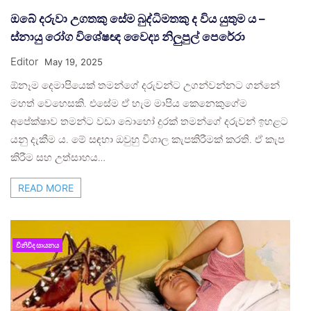
ඔබේ දරුවා උගතකු සේම බුද්ධිමතකු ද විය යුතුම ය –
ස්නායු රෝග විශේෂඥ වෛද්‍ය නිලුපුල් පෙරේරා
Editor
May 19, 2025
ඕනෑම දෙමාපියෙක් තමන්ගේ දරුවන්ට උගන්වන්නට ගන්නේ
මහත් වෙහෙසකි. එසේම ඒ හැම මාපිය කෙනෙකුගේම
අපේක්ෂාව තමන්ට වඩා බොහෝ දුරක් තමන්ගේ දරුවන් ඉහළට
යනු දැකීම ය. මේ සඳහා ඔවුහු විශාල කැපකිරීමක් කරති. ඒ කැප
කිරීම සහ උත්සාහය…
READ MORE
විනිවිද සායනය