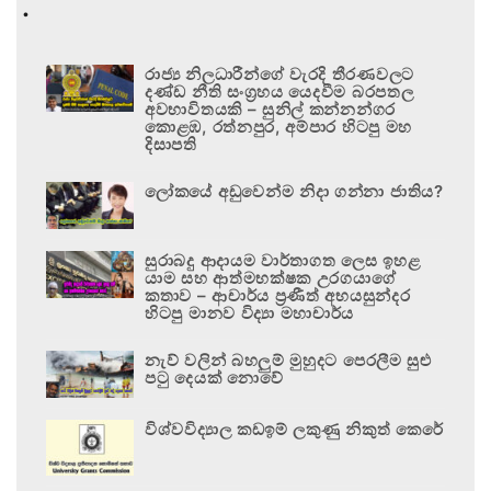
.
රාජ්‍ය නිලධාරීන්ගේ වැරදි තීරණවලට
දණ්ඩ නීති සංග්‍රහය යෙදවීම බරපතල
අවභාවිතයකි – සුනිල් කන්නන්ගර
කොළඹ, රත්නපුර, අම්පාර හිටපු මහ
දිසාපති
ලෝකයේ අඩුවෙන්ම නිදා ගන්නා ජාතිය?
සුරාබදු ආදායම වාර්තාගත ලෙස ඉහළ
යාම සහ ආත්මභක්ෂක උරගයාගේ
කතාව – ආචාර්ය ප්‍රණීත් අභයසුන්දර
හිටපු මානව විද්‍යා මහාචාර්ය
නැව් වලින් බහලුම් මුහුදට පෙරලීම සුළු
පටු දෙයක් නොවේ
විශ්වවිද්‍යාල කඩඉම් ලකුණු නිකුත් කෙරේ