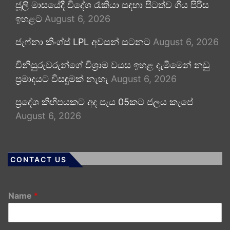
ජූලි මාසයේදී විදේශ රැකියා සඳහා පිටත්ව ගිය පිරිස
ඉහළට
August 6, 2026
ජැෆ්නා කිංග්ස් LPL අවසන් සටනට
August 6, 2026
විනිසුරුවරුන්ගේ විශ්‍රාම වයස ඉහළ දැමීමෙන් නඩු
ප්‍රමාදයට විසඳුමක් නැහැ
August 6, 2026
ප්‍රදේශ කිහිපයකට අද පැය 05කට ජලය කැපේ
August 6, 2026
CONTACT US
Name
*