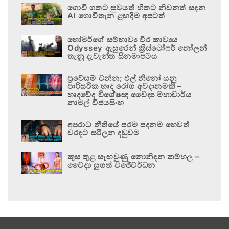
ගොවි ගතට සුවයත් හිතට නිවනත් සදන
AI ගොවිතැන ළඟදීම අපටත්
හෝමර්ගේ සම්භාව්‍ය වීර කාව්‍යය
Odyssey ඇසුරෙන් ක්‍රිස්ටෝෆර් නෝලන්
තැනූ දැවැන්ත සිනමාපටය
ප්‍රවේසම් වන්න; එල් නිනෝ යනු
පාරිසරික හෘද රෝග අවදානමකි –
හෘදවේද විශේෂඥ වෛද්‍ය මහාචාර්ය
නාමල් විජයසිංහ
අපරාධ නීතියේ පරම පදනම හෙවත්
වරදට සරිලන දඬුවම
කුස තුළ සැඟවුණු නොනිදන කම්හල –
වෛද්‍ය සුගත් විජේවර්ධන