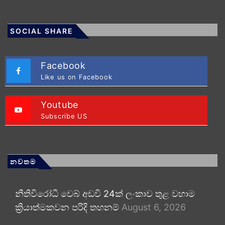
SOCIAL SHARE
Facebook
Like us on Facebook
Youtube
Subscribe US
නවතම
නීතිවිරෝධී වෙබ් අඩවි 24ක් ලංකාව තුළ වහාම
ක්‍රියාත්මකවන පරිදි තහනම්
August 6, 2026