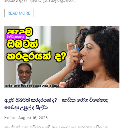
කමක් නැද්ද?˜ ඉදහිට ඉතා කලාතුරකින්…
READ MORE
විනිවිද සායනය
ඇදුම ඔබටත් කරදරයක් ද? – කායික රෝග විශේෂඥ
වෛද්‍ය උපුල් ද සිල්වා
Editor
August 16, 2025
අප ජීවත් වන පරිසරයෙහි අපට ආශ්වාස කරන්නට සිදුවන