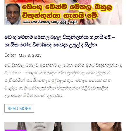
ඩෙංගු මෙන්ම මෙකල බහුල චිකුන්ගුන්යා ගැනයි මේ –
කායික රෝග විශේෂඥ වෛද්‍ය උපුල් ද සිල්වා
Editor
May 3, 2025
මේ දිනවල බහුලව අසන්නට ලැබෙන රෝග අතර චිකුන්ගුන්යා ද
විශේෂ ය. කොළඹ සහ තදාසන්න ප්‍රදේශවල මෙය සුලබ ව
පැතිරෙමින් පවතී. ඕනෑම පුද්ගලයකුට, ඕනෑම මොහොතක
වැළඳිය හැකි රෝගයක් නිසා චිකුන්ගුන්යා පිළිබඳව කලින්
දැනගෙන සිටීම වඩාත් නුවණට…
READ MORE