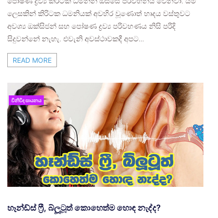
පෝෂණ ද්‍රව්‍ය කිරීටක ධමනීන් ඔස්සේ පරිවහනය වෙනවා. යම්
ලෙසකින් කිරිටක ධමනියක් අවහිර වූණොත් හෘදය වස්තුවට
අවශ්‍ය ඔක්සිජන් සහ පෝෂණ ද්‍රව්‍ය පරිවහණය නිසි පරිදි
සිදුවන්නේ නැහැ. එවැනි අවස්ථාවකදී අපට…
READ MORE
විනිවිද සායනය
හෑන්ඩ්ස් ෆ්‍රී, බ්ලූටූත් කොහෙත්ම හොඳ නැද්ද?