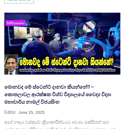
විනිවිද සායනය
මොනවද මේ ස්ටෙන්ට් දානවා කියන්නේ? –
කොතලාවල ආරක්ෂක විශ්ව විද්‍යාලයේ වෛද්‍ය විද්‍යා
මහාචාර්ය නාමල් විජයසිංහ
Editor
June 25, 2025
අපේ හෘදය වස්තුවේ ක්‍රියාකාරීත්වයට අවශ්‍ය ඔක්සිජන් සහ