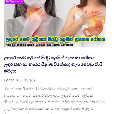
විනිවිද සායනය
උගුරේ සෙම ගුලියක් සිරවූ ලෙසින් දැනෙන රෝගය –
උගුර කන හා නාසය පිළිබඳ විශේෂඥ ශල්‍ය වෛද්‍ය ඒ.බී.
කිරිදන
Editor
April 11, 2025
“මගේ උගුරේ සමහර වෙලාවට සෙම පැටලෙන ගතියක්
දැනෙනවා. තවත් සමහර වෙලාවට උගුරේ සෙම ගුලියක්
හිරවෙලා වගේ දැනෙනවා. ඒක මට හරිම අපහසුවක්. කොච්චර
උගුර පෑදුවත් ඒ සෙම යන්නෙම නෑ. උගුරෙ සෙම බැඳිලම