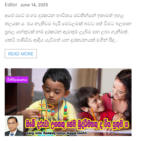
Editor
June 14, 2025
අපේ රටේ ජංගම දුරකථන භාවිතය පවතින්නේ ඉතාමත් ඉහළ
තලයක ය. එය නැතිවම බැරි මෙවලමක් බවට පත් වීමට බලපාන
ප්‍රබල හේතුවක් නම් දුරකථන ඇමතුම් ලැබීම සහ ලබා ගැනීමත්,
කෙටි පණිවිඩ ආදිය යැවීමත් යන දුරකථනයක් මගින් සිදු…
READ MORE
විනිවිද සායනය