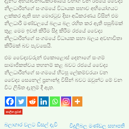
දැනට අභියාචනාධිකරණයේ විභාග වන රජයේ වෛද්‍ය
නිලධාරීන්ගේ සංගමයේ විධායක සභාව අභියෝගයට
ලක්කර ඇති සහ මොරටුව දිසා අධිකරණය විසින් එම
නිලධාරී මණ්ඩලයේ බලය බල රහිත කර ඇති පසුබිමක්
තුළ මෙම ඉවත් කිරීම සිදු කිරීම රජයේ වෛද්‍ය
නිලධාරීන්ගේ සංගමයේ විධායක සභා බලය අවභාවිතා
කිරීමක් බව පැවසෙයි.
එම වෛද්‍යවරුන් එකොළොස් දෙනාගේ සංගම්
සාමාජිකත්වය තහනම් කළ බවට රජයේ වෛද්‍ය
නිලධාරීන්ගේ සංගමයේ හිටපු ලේකම්වරයා වන
වෛද්‍ය සෙනෙල් ප්‍රනාන්දු විසින් බවට ඔවුන්ට මේ වන
විට ලිඛිත දැනුම් දී ඇත.
කාලීන පුවත්
බලාගාර වලට ඩීසල් දැවි
විදුලිබල මණ්ඩල සභාපති