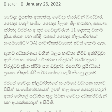
January 26, 2022
Editor
වෛද්‍ය ප්‍රියන්ත අතපත්තු, වෛද්‍ය ජයරුවන් බණ්ඩාර,
වෛද්‍ය චමල් සංජීව, වෛද්‍ය දිලංක තිලකරත්න, වෛද්‍ය
තරින්ද වීරසිංහ ඇතුළු වෛද්‍යවරුන් 11 දෙනකු වහාම
ක්‍රියාත්මක වන පරිදි රජයේ වෛද්‍ය නිලධාරීන්ගේ
සංගමයේ(GMOA) සාමාජිකත්වයෙන් ඉවත් කොට ඇත.
දැනට අධිකරණය මඟින් බලය භාවිතා කිරීම අත්හිටුවා
ඇති එම සංගමයේ වර්තමාන නිලධාරී මණ්ඩලයට
විරුද්ධව ක්‍රියා කිරීම සහ ඔවුන්ට එරෙහිව ප්‍රසිද්ධියේ
ප්‍රකාශ නිකුත් කිරීම ඊට හේතුව යැයි කියනු ලැබේ.
රජයේ වෛද්‍ය නිලධාරීන්ගේ සංගමයේ විධායක සභාව
විසින් සාමාජිකත්වයෙන් ඉවත් කළ මෙම වෛද්‍යවරුන්
අතර රෝහල් පද්ධතිය තුළ සිටින වෛද්‍ය අධිකාරීවරුන්
සහ අධ්‍යක්ෂවරුන් ද සිටිති.