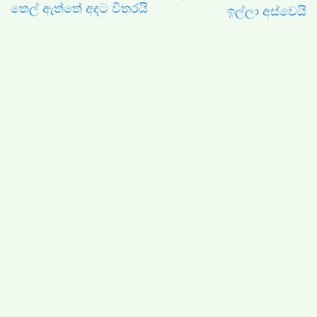
තෙල් ඇත්තේ අදට විතරයි
ඉල්ලා අස්වෙයි
මානසික රෝග සඳහා ලබාදෙන ඖෂධ භාවිතය ප්‍රචණ්ඩත්වයට
හේතුවක් ද?- විශේෂඥ මනෝ වෛද්‍ය රූමි රූබන්
මානසික රෝගී තත්ත්වයන් සඳහා ලබාදෙන ඖෂධ
භාවිතය හේතුවෙන් රෝගීන් හෝ සාමාන්‍ය පුද්ගලයන්
ප්‍රචණ්ඩත්වයට යොමු විය හැකි ද යන්න වර්තමානයේ
රෝගීන්ගේ භාරකරුවන් මෙන්ම පොදු සමාජය තුළ ද
නිරන්තරයෙන් කතාබහට ලක්වන මාතෘකාවකි.