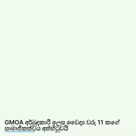
Skip
to
content
vinivida.lk
GMOA අර්බුදකාරී ලෙස වෛද්‍ය වරු 11 කගේ
සාමාජිකත්වය අත්හිටුවයි