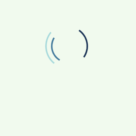
.
රාජ්‍ය නිලධාරීන්ගේ වැරදි තීරණවලට
දණ්ඩ නීති සංග්‍රහය යෙදවීම බරපතල
අවභාවිතයකි – සුනිල් කන්නන්ගර
කොළඹ, රත්නපුර, අම්පාර හිටපු මහ
දිසාපති
ලෝකයේ අඩුවෙන්ම නිදා ගන්නා ජාතිය?
නැව් වලින් බහලුම් මුහුදට පෙරලීම සුළු
පටු දෙයක් නොවේ
ප්‍රවේසම් වන්න; එල් නිනෝ යනු
පාරිසරික හෘද රෝග අවදානමකි –
හෘදවේද විශේෂඥ වෛද්‍ය මහාචාර්ය
නාමල් විජයසිංහ