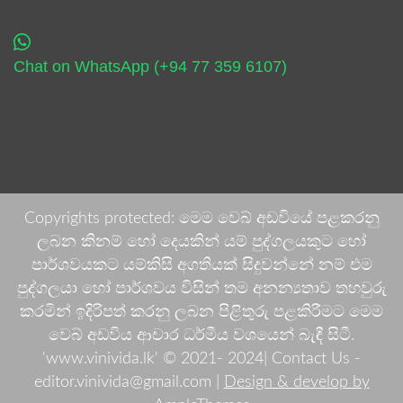
Chat on WhatsApp (+94 77 359 6107)
Copyrights protected: මෙම වෙබ් අඩවියේ පළකරනු
ලබන කිනම් හෝ දෙයකින් යම් පුද්ගලයකුට හෝ
පාර්ශවයකට යම්කිසි අගතියක් සිදුවන්නේ නම් එම
පුද්ගලයා හෝ පාර්ශවය විසින් තම අනන්‍යතාව තහවුරු
කරමින් ඉදිරිපත් කරනු ලබන පිළිතුරු පළකිරීමට මෙම
වෙබ් අඩවිය ආචාර ධර්මීය වශයෙන් බැඳී සිටී.
'www.vinivida.lk' © 2021- 2024| Contact Us -
editor.vinivida@gmail.com |
Design & develop by