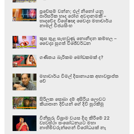
ප්‍රවේසම් වන්න; එල් නිනෝ යනු
පාරිසරික හෘද රෝග අවදානමකි –
හෘදවේද විශේෂඥ වෛද්‍ය මහාචාර්ය
නාමල් විජයසිංහ
කුස තුළ සැඟවුණු නොනිදන කම්හල –
වෛද්‍ය සුගත් විජේවර්ධන
ගණිතය බැරිකම මෝඩකමක් ද?
මහාචාර්ය විමල් දිසානායක අභාවප්‍රාප්ත
වේ
සිරිලක සොබා දම් අසිරිය ලොවට
කියාපාන දිවියන් ගේ දිවි සුරකිමු
විනිසුරු විශ්‍රාම වයස දිගු කිරීමේ 22
ව්‍යවස්ථා සංශෝධනයට මහා
නාහිමිවරුන්ගෙන් විරෝධයක් නෑ