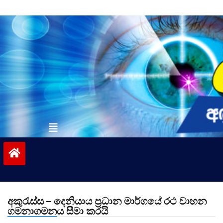
Skip
to
content
vinivida.lk
අකුරැස්ස – දෙනියාය ප්‍රධාන මාර්ගයේ රථ වාහන
ගමනාගමනය සීමා කරයි