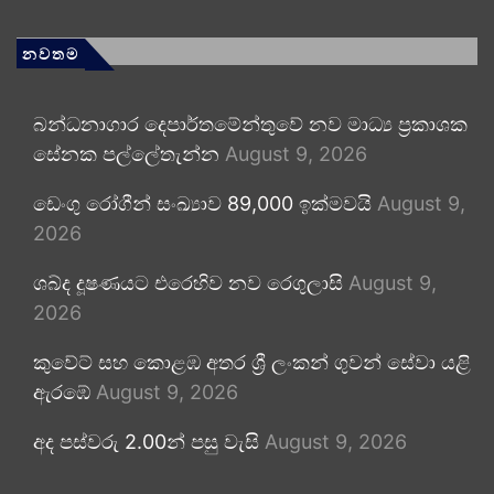
නවතම
බන්ධනාගාර දෙපාර්තමේන්තුවේ නව මාධ්‍ය ප්‍රකාශක
සේනක පල්ලේතැන්න
August 9, 2026
ඩෙංගු රෝගීන් සංඛ්‍යාව 89,000 ඉක්මවයි
August 9,
2026
ශබ්ද දූෂණයට එරෙහිව නව රෙගුලාසි
August 9,
2026
කුවේට් සහ කොළඹ අතර ශ්‍රී ලංකන් ගුවන් සේවා යළි
ඇරඹේ
August 9, 2026
අද පස්වරු 2.00න් පසු වැසි
August 9, 2026