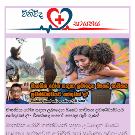
මානසික රෝග සඳහා ලබාදෙන ඖෂධ භාවිතය ප්‍රචණ්ඩත්වයට
හේතුවක් ද?- විශේෂඥ මනෝ වෛද්‍ය රූමි රූබන්
මානසික රෝගී තත්ත්වයන් සඳහා ලබාදෙන ඖෂධ
භාවිතය හේතුවෙන් රෝගීන් හෝ සාමාන්‍ය පුද්ගලයන්