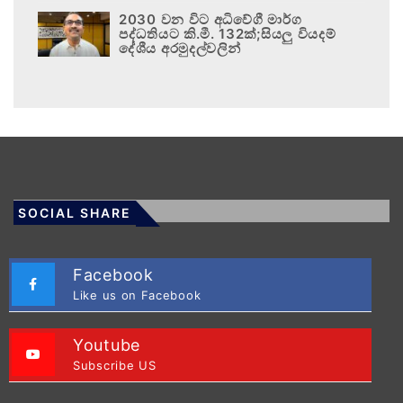
2030 වන විට අධිවේගී මාර්ග
පද්ධතියට කි.මී. 132ක්;සියලු වියදම්
දේශීය අරමුදල්වලින්
SOCIAL SHARE
Facebook
Like us on Facebook
Youtube
Subscribe US