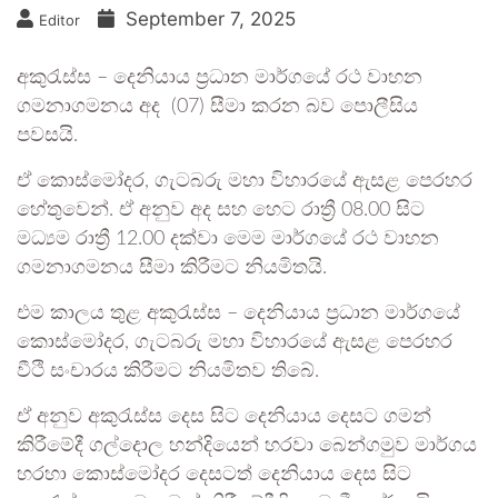
September 7, 2025
Editor
අකුරැස්ස – දෙනියාය ප්‍රධාන මාර්ගයේ රථ වාහන
ගමනාගමනය අද (07) සීමා කරන බව පොලීසිය
පවසයි.
ඒ කොස්මෝදර, ගැටබරු මහා විහාරයේ ඇසළ පෙරහර
හේතුවෙන්. ඒ අනුව අද සහ හෙට රාත්‍රී 08.00 සිට
මධ්‍යම රාත්‍රී 12.00 දක්වා මෙම මාර්ගයේ රථ වාහන
ගමනාගමනය සීමා කිරීමට නියමිතයි.
එම කාලය තුළ අකුරැස්ස – දෙනියාය ප්‍රධාන මාර්ගයේ
කොස්මෝදර, ගැටබරු මහා විහාරයේ ඇසළ පෙරහර
වීථි සංචාරය කිරීමට නියමිතව තිබේ.
ඒ අනුව අකුරැස්ස දෙස සිට දෙනියාය දෙසට ගමන්
කිරීමේදී ගල්දොල හන්දියෙන් හරවා බෙන්ගමුව මාර්ගය
හරහා කොස්මෝදර දෙසටත් දෙනියාය දෙස සිට