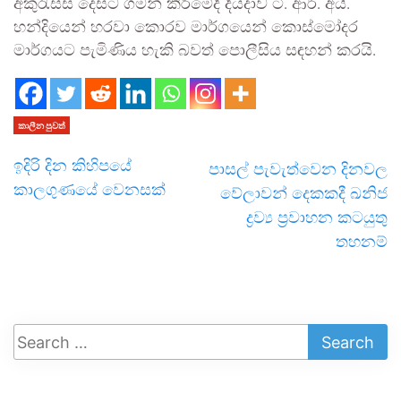
අකුරැස්ස දෙසට ගමන් කිරීමේදී දියදාව ටී. ආර්. අයි.
හන්දියෙන් හරවා කොරව මාර්ගයෙන් කොස්මෝදර
මාර්ගයට පැමිණිය හැකි බවත් පොලීසිය සඳහන් කරයි.
කාලීන පුවත්
ඉදිරි දින කිහිපයේ
පාසල් පැවැත්වෙන දිනවල
කාලගුණයේ වෙනසක්
වේලාවන් දෙකකදී ඛනිජ
ද්‍රව්‍ය ප්‍රවාහන කටයුතු
තහනම්