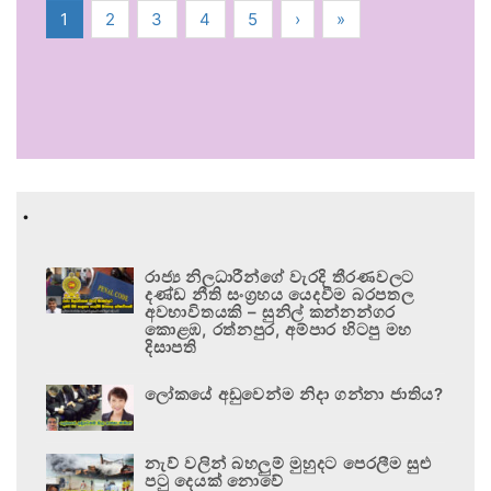
1
2
3
4
5
›
»
.
රාජ්‍ය නිලධාරීන්ගේ වැරදි තීරණවලට
දණ්ඩ නීති සංග්‍රහය යෙදවීම බරපතල
අවභාවිතයකි – සුනිල් කන්නන්ගර
කොළඹ, රත්නපුර, අම්පාර හිටපු මහ
දිසාපති
ලෝකයේ අඩුවෙන්ම නිදා ගන්නා ජාතිය?
නැව් වලින් බහලුම් මුහුදට පෙරලීම සුළු
පටු දෙයක් නොවේ