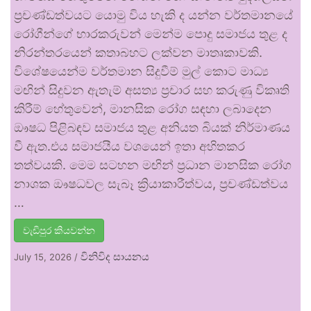
ප්‍රචණ්ඩත්වයට යොමු විය හැකි ද යන්න වර්තමානයේ
රෝගීන්ගේ භාරකරුවන් මෙන්ම පොදු සමාජය තුළ ද
නිරන්තරයෙන් කතාබහට ලක්වන මාතෘකාවකි.
විශේෂයෙන්ම වර්තමාන සිදුවීම් මුල් කොට මාධ්‍ය
මඟින් සිදුවන ඇතැම් අසත්‍ය ප්‍රචාර සහ කරුණු විකෘති
කිරීම් හේතුවෙන්, මානසික රෝග සඳහා ලබාදෙන
ඖෂධ පිළිබඳව සමාජය තුළ අනියත බියක් නිර්මාණය
වී ඇත.එය සමාජයීය වශයෙන් ඉතා අහිතකර
තත්වයකි. මෙම සටහන මඟින් ප්‍රධාන මානසික රෝග
නාශක ඖෂධවල සැබෑ ක්‍රියාකාරීත්වය, ප්‍රචණ්ඩත්වය
…
වැඩිපුර කියවන්න
විනිවිද සායනය
July 15, 2026
/