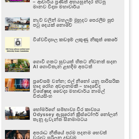
– ආචාර්ය ප්‍රණීත් අභයසුන්දර හිටපු
මානව විද්‍යා මහාචාර්ය
නැව් වලින් බහලුම් මුහුදට පෙරලීම සුළු
පටු දෙයක් නොවේ
විශ්වවිද්‍යාල කඩඉම් ලකුණු නිකුත් කෙරේ
ගොවි ගතට සුවයත් හිතට නිවනත් සදන
AI ගොවිතැන ළඟදීම අපටත්
ප්‍රවේසම් වන්න; එල් නිනෝ යනු පාරිසරික
හෘද රෝග අවදානමකි – හෘදවේද
විශේෂඥ වෛද්‍ය මහාචාර්ය නාමල්
විජයසිංහ
හෝමර්ගේ සම්භාව්‍ය වීර කාව්‍යය
Odyssey ඇසුරෙන් ක්‍රිස්ටෝෆර් නෝලන්
තැනූ දැවැන්ත සිනමාපටය
අපරාධ නීතියේ පරම පදනම හෙවත්
වරදට සරිලන දඬුවම