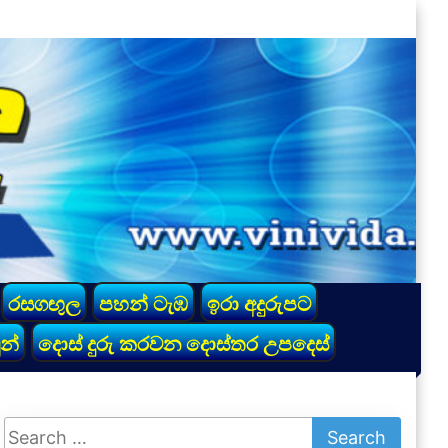
රසගඟුල
පහන් ටැඹ
ඉරා අදුරුපට
න්
දොස් දුරු කරවන දොස්තර උපදෙස්