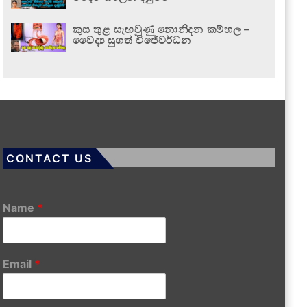
කුස තුළ සැඟවුණු නොනිදන කම්හල –
වෛද්‍ය සුගත් විජේවර්ධන
CONTACT US
Name
*
Email
*