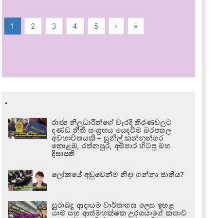
1
2
3
4
5
›
»
.
රාජ්‍ය නිලධාරීන්ගේ වැරදි තීරණවලට
දණ්ඩ නීති සංග්‍රහය යෙදවීම බරපතල
අවභාවිතයකි – සුනිල් කන්නන්ගර
කොළඹ, රත්නපුර, අම්පාර හිටපු මහ
දිසාපති
ලෝකයේ අඩුවෙන්ම නිදා ගන්නා ජාතිය?
සුරාබදු ආදායම වාර්තාගත ලෙස ඉහළ
යාම සහ ආත්මභක්ෂක උරගයාගේ කතාව