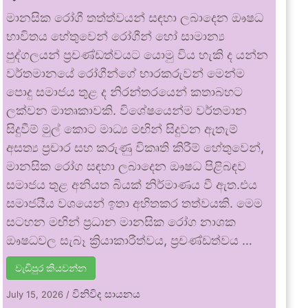
මානසික රෝගී තත්ත්වයන් සඳහා ලබාදෙන ඖෂධ
භාවිතය හේතුවෙන් රෝගීන් හෝ සාමාන්‍ය
පුද්ගලයන් ප්‍රචණ්ඩත්වයට යොමු විය හැකි ද යන්න
වර්තමානයේ රෝගීන්ගේ භාරකරුවන් මෙන්ම
පොදු සමාජය තුළ ද නිරන්තරයෙන් කතාබහට
ලක්වන මාතෘකාවකි. විශේෂයෙන්ම වර්තමාන
සිදුවීම් මුල් කොට මාධ්‍ය මඟින් සිදුවන ඇතැම්
අසත්‍ය ප්‍රචාර සහ කරුණු විකෘති කිරීම් හේතුවෙන්,
මානසික රෝග සඳහා ලබාදෙන ඖෂධ පිළිබඳව
සමාජය තුළ අනියත බියක් නිර්මාණය වී ඇත.එය
සමාජයීය වශයෙන් ඉතා අහිතකර තත්වයකි. මෙම
සටහන මඟින් ප්‍රධාන මානසික රෝග නාශක
ඖෂධවල සැබෑ ක්‍රියාකාරීත්වය, ප්‍රචණ්ඩත්වය …
වැඩිපුර කියවන්න
විනිවිද සායනය
July 15, 2026
/