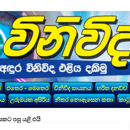
්
එතෙර - මෙතෙර
විනිවිද සායනය
හරිත දනව්ව
කය
උරුමයක අසිරිය
නිතර නොඇසෙන කතා
කාටූ
යකට පසු යළි එයි