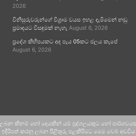
2026
විනිසුරුවරුන්ගේ විශ්‍රාම වයස ඉහළ දැමීමෙන් නඩු
ප්‍රමාදයට විසඳුමක් නැහැ
August 6, 2026
ප්‍රදේශ කිහිපයකට අද පැය 05කට ජලය කැපේ
August 6, 2026
 ලබන කිනම් හෝ දෙයකින් යම් පුද්ගලයකුට හෝ පාර්ශවයකට
දිරිපත් කරනු ලබන පිළිතුරු පළකිරීමට මෙම වෙබ් අඩවිය ආච