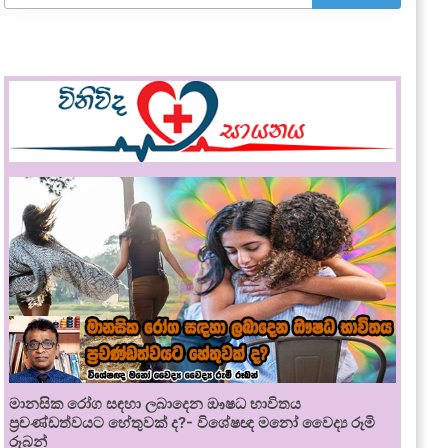
මානසික රෝග සඳහා ලබාදෙන ඖෂධ භාවිතය
ප්‍රචණ්ඩත්වයට හේතුවක් ද?- විශේෂඥ මනෝ වෛද්‍ය රූමි
රූබන්