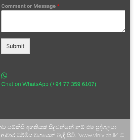
Comment or Message
*
Submit
Chat on WhatsApp (+94 77 359 6107)
 යම්කිසි අගතියක් සිදුවන්නේ නම් එම පුද්ගලයා
ාර ධර්මීය වශයෙන් බැඳී සිටී. 'www.vinivida.lk' ©