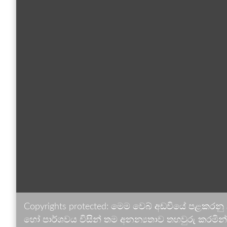
Copyrights protected: මෙම වෙබ් අඩවියේ පළකරනු
හෝ පාර්ශවය විසින් තම අනන්‍යතාව තහවුරු කරමින් ඉ