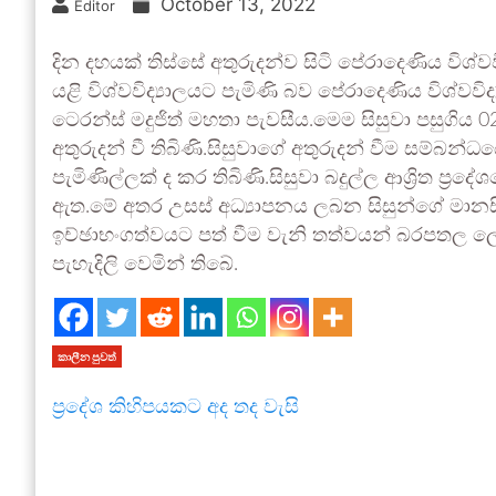
October 13, 2022
Editor
දින දහයක් තිස්සේ අතුරුදන්ව සිටි පේරාදෙණිය විශ්ව
යළි විශ්වවිද්‍යාලයට පැමිණි බව පේරාදෙණිය විශ්වවිද
ටෙරන්ස් මදුජිත් මහතා පැවසීය.මෙම සිසුවා පසුගිය 
අතුරුදන් වී තිබිණි.සිසුවාගේ අතුරුදන් වීම සම්බන්
පැමිණිල්ලක් ද කර තිබිණි.සිසුවා බදුල්ල ආශ්‍රිත ප
ඇත.මේ අතර උසස් අධ්‍යාපනය ලබන සිසුන්ගේ මානසි
ඉච්ඡාභංගත්වයට පත් වීම වැනි තත්වයන් බරපතල ලෙ
පැහැදිලි වෙමින් තිබේ.
කාලීන පුවත්
ප්‍රදේශ කිහිපයකට අද තද වැසි