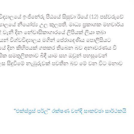
විද්‍යාලයේ ඉංජිනේරු පීඨයේ සිසුවා ඊයේ (12) පස්වරුවේ
්‍යාලයේ නියෝජ්‍ය උල කුලපති, මාධ්‍ය ප්‍රකාශක මහචාර්ය
02 වැනි දින නේවාසිකාගාරයේ ලිපියක් ලියා තබා
ධයෙන් විශ්වවිද්‍යාලය මගින් පේරාදෙණිය පොලීසියට
්‍රදේශයේ දින කිහිපයක් ගතකර තිබෙන බව අනාවරණය වී
ක සමතුලිතතාව බිඳී යාම සහ ඔවුන් පහසුවෙන්
ස සිදුවීමේ නැඹුරුවක් පවතින බව මේ වන විට මනාව
“එක්ස්ප්‍රස් පර්ල්” රක්ෂණ වන්දි සාකච්ඡා සාර්ථකයි