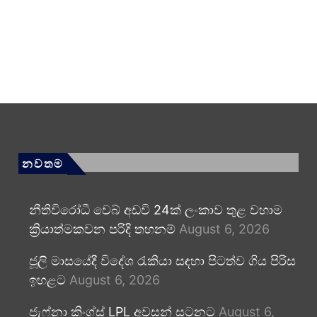
නවතම
නීතිවිරෝධී වෙබ් අඩවි 24ක් ලංකාව තුළ වහාම
ක්‍රියාත්මකවන පරිදි තහනම්
August 6, 2026
ජූලි මාසයේදී විදේශ රැකියා සඳහා පිටත්ව ගිය පිරිස
ඉහළට
August 6, 2026
ජැෆ්නා කිංග්ස් LPL අවසන් සටනට
August 6,