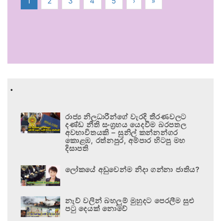
1
2
3
4
5
›
»
.
රාජ්‍ය නිලධාරීන්ගේ වැරදි තීරණවලට
දණ්ඩ නීති සංග්‍රහය යෙදවීම බරපතල
අවභාවිතයකි – සුනිල් කන්නන්ගර
කොළඹ, රත්නපුර, අම්පාර හිටපු මහ
දිසාපති
ලෝකයේ අඩුවෙන්ම නිදා ගන්නා ජාතිය?
නැව් වලින් බහලුම් මුහුදට පෙරලීම සුළු
පටු දෙයක් නොවේ