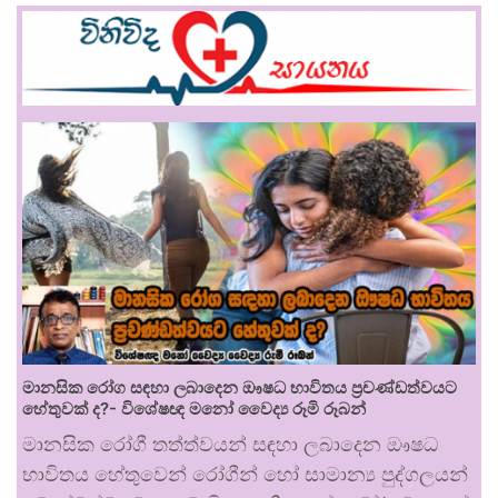
මානසික රෝග සඳහා ලබාදෙන ඖෂධ භාවිතය ප්‍රචණ්ඩත්වයට
හේතුවක් ද?- විශේෂඥ මනෝ වෛද්‍ය රූමි රූබන්
මානසික රෝගී තත්ත්වයන් සඳහා ලබාදෙන ඖෂධ
භාවිතය හේතුවෙන් රෝගීන් හෝ සාමාන්‍ය පුද්ගලයන්