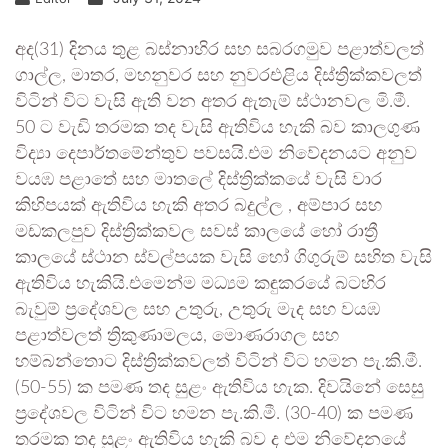
අද(31) දිනය තුළ බස්නාහිර සහ සබරගමුව පළාත්වලත්
ගාල්ල, මාතර, මහනුවර සහ නුවරඑළිය දිස්ත්‍රික්කවලත්
විටින් විට වැසි ඇති වන අතර ඇතැම් ස්ථානවල මි.මී.
50 ට වැඩි තරමක තද වැසි ඇතිවිය හැකි බව කාලගුණ
විද්‍යා දෙපාර්තමේන්තුව පවසයි.එම නිවේදනයට අනුව
වයඹ පළාතේ සහ මාතලේ දිස්ත්‍රික්කයේ වැසි වාර
කිහිපයක් ඇතිවිය හැකි අතර බදුල්ල , අම්පාර සහ
මඩකලපුව දිස්ත්‍රික්කවල සවස් කාලයේ හෝ රාත්‍රී
කාලයේ ස්ථාන ස්වල්පයක වැසි හෝ ගිගුරුම් සහිත වැසි
ඇතිවිය හැකියි.එමෙන්ම මධ්‍යම කඳුකරයේ බටහිර
බැවුම් ප්‍රදේශවල සහ උතුරු, උතුරු මැද සහ වයඹ
පළාත්වලත් ත්‍රිකුණාමලය, මොණරාගල සහ
හම්බන්තොට දිස්ත්‍රික්කවලත් විටින් විට හමන පැ.කි.මී.
(50-55) ක පමණ තද සුළං ඇතිවිය හැක. දිවයිනේ සෙසු
ප්‍රදේශවල විටින් විට හමන පැ.කි.මී. (30-40) ක පමණ
තරමක තද සුළං ඇතිවිය හැකි බව ද එම නිවේදනයේ