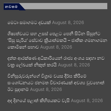
නවතම
මෙටා සමාගමට දඩයක්
August 8, 2026
ශිෂ්‍යත්වයට සහ උසස් පෙළට පෙනී සිටින සිසුන්ට
‘සිසු සැරිය’ සේවාව ක්‍රියාත්මකයි – ජාතික ගමනාගමන
කොමිෂන් සභාව
August 8, 2026
දත්ත ආරක්ෂණ අධිකාරියෙන් රාජ්‍ය අංශය සඳහා නව
චක්‍ර ලේඛයක් නිකුත් කරයි
August 8, 2026
විනිසුරුවරුන්ගේ විශ්‍රාම වයස දීර්ඝ කිරීමේ
සංශෝධනයට ජනමත විචාරණයක් අවශ්‍ය වුවහොත්
ඊට සූදානම්
August 8, 2026
අද දිනයේ පළාත් කිහිපයකට වැසි
August 8, 2026