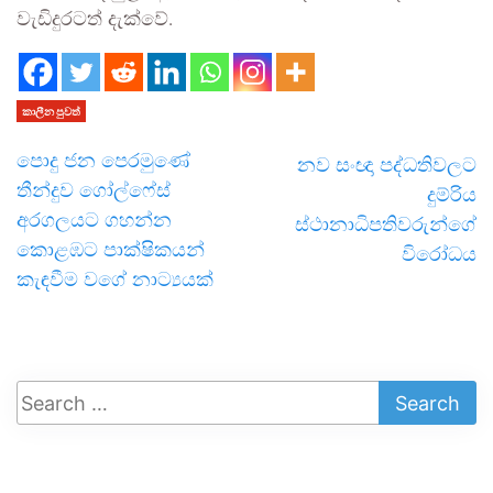
වැඩිදුරටත් දැක්වේ.
කාලීන පුවත්
පොදු ජන පෙරමුණේ
නව සංඥා පද්ධතිවලට
තීන්දුව ගෝල්ෆේස්
දුම්රිය
අරගලයට ගහන්න
ස්ථානාධිපතිවරුන්ගේ
කොළඹට පාක්ෂිකයන්
විරෝධය
කැඳවීම වගේ නාට්‍යයක්