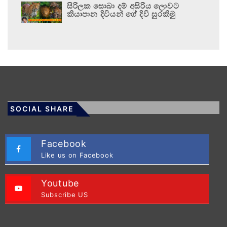
සිරිලක සොබා දම් අසිරිය ලොවට
කියාපාන දිවියන් ගේ දිවි සුරකිමු
SOCIAL SHARE
Facebook
Like us on Facebook
Youtube
Subscribe US