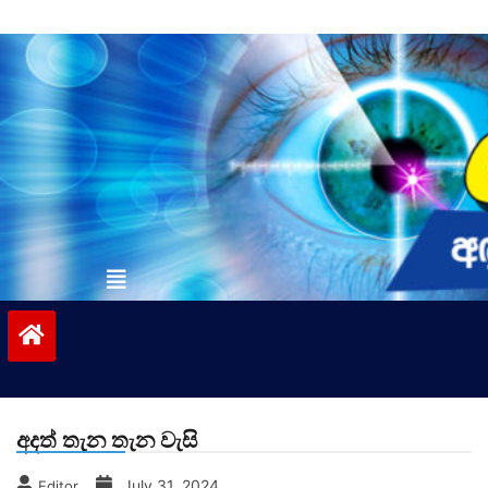
Skip
to
content
vinivida.lk
අදත් තැන තැන වැසි
July 31, 2024
Editor