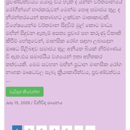
ප්‍රචණ්ඩත්වයට යොමු විය හැකි ද යන්න වර්තමානයේ
රෝගීන්ගේ භාරකරුවන් මෙන්ම පොදු සමාජය තුළ ද
නිරන්තරයෙන් කතාබහට ලක්වන මාතෘකාවකි.
විශේෂයෙන්ම වර්තමාන සිදුවීම් මුල් කොට මාධ්‍ය
මඟින් සිදුවන ඇතැම් අසත්‍ය ප්‍රචාර සහ කරුණු විකෘති
කිරීම් හේතුවෙන්, මානසික රෝග සඳහා ලබාදෙන
ඖෂධ පිළිබඳව සමාජය තුළ අනියත බියක් නිර්මාණය
වී ඇත.එය සමාජයීය වශයෙන් ඉතා අහිතකර
තත්වයකි. මෙම සටහන මඟින් ප්‍රධාන මානසික රෝග
නාශක ඖෂධවල සැබෑ ක්‍රියාකාරීත්වය, ප්‍රචණ්ඩත්වය
…
වැඩිපුර කියවන්න
විනිවිද සායනය
July 15, 2026
/