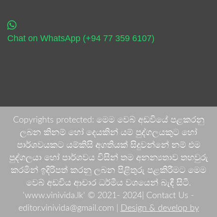
Chat on WhatsApp (+94 77 359 6107)
Copyrights protected: මෙම වෙබ් අඩවියේ පළකරනු
ලබන කිනම් හෝ දෙයකින් යම් පුද්ගලයකුට හෝ
පාර්ශවයකට යම්කිසි අගතියක් සිදුවන්නේ නම් එම
පුද්ගලයා හෝ පාර්ශවය විසින් තම අනන්‍යතාව තහවුරු
කරමින් ඉදිරිපත් කරනු ලබන පිළිතුරු පළකිරීමට මෙම
වෙබ් අඩවිය ආචාර ධර්මීය වශයෙන් බැඳී සිටී.
'www.vinivida.lk' © 2021- 2024| Contact Us -
editor.vinivida@gmail.com |
Design & develop by