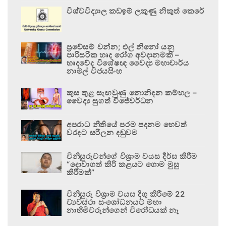
විශ්වවිද්‍යාල කඩඉම් ලකුණු නිකුත් කෙරේ
ප්‍රවේසම් වන්න; එල් නිනෝ යනු
පාරිසරික හෘද රෝග අවදානමකි –
හෘදවේද විශේෂඥ වෛද්‍ය මහාචාර්ය
නාමල් විජයසිංහ
කුස තුළ සැඟවුණු නොනිදන කම්හල –
වෛද්‍ය සුගත් විජේවර්ධන
අපරාධ නීතියේ පරම පදනම හෙවත්
වරදට සරිලන දඬුවම
විනිසුරුවන්ගේ විශ්‍රාම වයස දීර්ඝ කිරීම
“දොවාගත් කිරි කළයට ගොම මුසු
කිරීමක්”
විනිසුරු විශ්‍රාම වයස දිගු කිරීමේ 22
ව්‍යවස්ථා සංශෝධනයට මහා
නාහිමිවරුන්ගෙන් විරෝධයක් නෑ