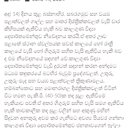
අද( 14) දිනය තුළ බස්නාහිර, සබරගමුව සහ වයඹ
පළාත්වලත් ගාල්ල සහ මාතර දිස්ත්‍රික්කවලත් වැසි වාර
කිහිපයක් ඇතිවිය හැකි බව කාලගුණ විද්‍යා
දෙපාර්තමේන්තුව නිවේදනය කරයි.ඒ අතර ඌව
පළාතේ ස්ථාන ස්වල්පයක සවස් කාලයේ හෝ රාත්‍රී
කාලයේ වැසි හෝ ගිගුරුම් සහිත වැසි ඇතිවිය හැකි බව
ද එම නිවේදනයේ සඳහන් වේ.කාලගුණ විද්‍යා
දෙපාර්තමේන්තුව වැඩි දුරටත් සඳහන් කරන අන්දමට
මධ්‍යම කඳුකරයේ බටහිර බෑවුම් ප්‍රදේශවලත්, උතුරු,
උතුරු-මැද සහ වයඹ පළාත්වලත් ත්‍රිකුණාමලය,
හම්බන්තොට සහ මොනරාගල දිස්ත්‍රික්කවලත් විටින්
විට හමන පැ.කි.මී. (40-50)ක තද සුළං ඇතිවිමේ
හැකියාව පවතී.ඒ අතර ගිගුරුම් සහිත වැසි සමග ඇතිවිය
හැකි තාවකාලික තද සුළංවලින් සහ අකුණු මඟින්
සිදුවන අනතුරු අවම කර ගැනීමට අවශ්‍ය පියවර ගන්නා
කාලගුණ විද්‍යා දෙපාර්තමේන්තුව ජනතාවගෙන් ඉල්ලා