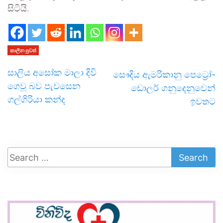
සිටියි.
කාලීන පුවත්
සාලිය අසෝක මාලා දිවි
සෞදිය ඇමරිකානු පෙට්‍රෝ-
ගෙවූ බව පැවසෙන
ඩොලර් ගනුදෙනුවෙන්
ගල්ගිරියා කන්ද
ඉවතට