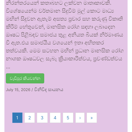
නිරන්තරයෙන් කතාබහට ලක්වන මාතෘකාවකි.
විශේෂයෙන්ම වර්තමාන සිදුවීම් මුල් කොට මාධ්‍ය
මඟින් සිදුවන ඇතැම් අසත්‍ය ප්‍රචාර සහ කරුණු විකෘති
කිරීම් හේතුවෙන්, මානසික රෝග සඳහා ලබාදෙන
ඖෂධ පිළිබඳව සමාජය තුළ අනියත බියක් නිර්මාණය
වී ඇත.එය සමාජයීය වශයෙන් ඉතා අහිතකර
තත්වයකි. මෙම සටහන මඟින් ප්‍රධාන මානසික රෝග
නාශක ඖෂධවල සැබෑ ක්‍රියාකාරීත්වය, ප්‍රචණ්ඩත්වය
…
වැඩිපුර කියවන්න
විනිවිද සායනය
July 15, 2026
/
1
2
3
4
5
›
»