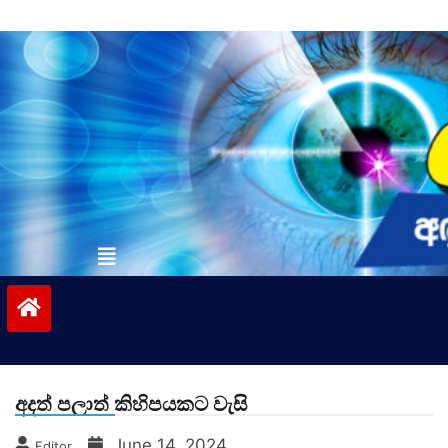
Skip
to
content
vinivida.lk
අදත් පලාත් කිහිපයකට වැසි
June 14, 2024
Editor