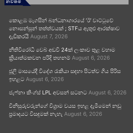
නවතම
කොළඹ මැගසින් බන්ධනාගාරයේ ‘ඊ’ වාට්ටුවේ
නොසන්සුන් තත්ත්වයක් ; STFය ඇතුළු ආරක්ෂාව
දැඩිකරයි
August 7, 2026
නීතිවිරෝධී වෙබ් අඩවි 24ක් ලංකාව තුළ වහාම
ක්‍රියාත්මකවන පරිදි තහනම්
August 6, 2026
ජූලි මාසයේදී විදේශ රැකියා සඳහා පිටත්ව ගිය පිරිස
ඉහළට
August 6, 2026
ජැෆ්නා කිංග්ස් LPL අවසන් සටනට
August 6, 2026
විනිසුරුවරුන්ගේ විශ්‍රාම වයස ඉහළ දැමීමෙන් නඩු
ප්‍රමාදයට විසඳුමක් නැහැ
August 6, 2026