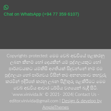
Chat on WhatsApp (+94 77 359 6107)
Copyrights protected: මෙම වෙබ් අඩවියේ පළකරනු
ලබන කිනම් හෝ දෙයකින් යම් පුද්ගලයකුට හෝ
පාර්ශවයකට යම්කිසි අගතියක් සිදුවන්නේ නම් එම
පුද්ගලයා හෝ පාර්ශවය විසින් තම අනන්‍යතාව තහවුරු
කරමින් ඉදිරිපත් කරනු ලබන පිළිතුරු පළකිරීමට මෙම
වෙබ් අඩවිය ආචාර ධර්මීය වශයෙන් බැඳී සිටී.
'www.vinivida.lk' © 2021- 2024| Contact Us -
editor.vinivida@gmail.com |
Design & develop by
AmpleThemes