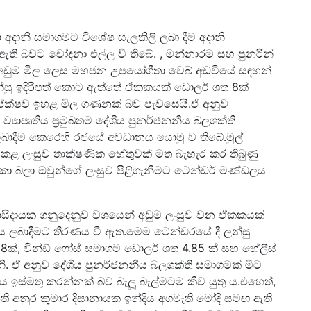
හා අදානි සමාගමට විශේෂ සැලකිලි ලබා දීම අදානි
ී ඇති බවට චෝදනා එල්ල වී තිබේ. , මන්නාරම සහ පුනරීන්
 රටේ අඩුම මිල ලෙස මහජන උපයෝගීතා වෙබ් අඩවියේ සඳහන්
න්සු ඉදිරිපත් කොට ඇත්තේ ඒකකයක් ඩොලර් ශත 8ක්
සාපේක්ෂව ඉහළ මිල ගණනක් බව පැවසෙයි.ඒ අනුව
්‍යාපෘතිය ප්‍රමුඛතම දේශීය පුනර්ජනනීය බලශක්ති
ාදීම කෙරෙහි රජයේ අවධානය යොමු ව තිබේ.මුල්
ත් කළ ලංසුව තාක්ෂණික හේතුවක් මත බැහැර කර තිබුණු
ලකා බලා ඔවුන්ගේ ලංසුව පිළිගැනීමට ටෙන්ඩර් මණ්ඩලය
වාසිදායක ගනුදෙනුව වශයෙන් අඩුම ලංසුව වන ඒකකයක්
ිය ලබාදීමට තීරණය වී ඇත.මෙම ටෙන්ඩරයේ දී ලන්සු
 8ක්, වින්ඩ් ෆෝස් සමාගම ඩොලර් ශත 4.85 ක් සහ හේලීස්
. ඒ අනුව දේශීය පුනර්ජනනීය බලශක්ති සමාගමක් මීට
වය ඉස්මතු කරන්නක් බව බැලූ බැල්මටම කිව යුතු ය.එහෙත්,
පති අනුර කුමාර දිසානායක ඉන්දිය අගමැති මෝදි සමඟ ඇති