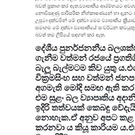
බවත් ප්‍රකාශ කර ඇත.ව්‍යාපෘතිය ආරම්භයට අව
නොවිසඳුණු පාරිසරික නිශ්කාෂණයන් හා දැනට පවත
උපුටා දක්වමින් මේ දක්වා මෙම ව්‍යාපෘතිය ක්‍රි
සමාගම මේ දක්වා ව්‍යාපෘතියේ සංවර්ධන කටය
බවත් තම ලිපියේ සඳහන් කර ඇත.
දේශීය පුනර්ජනනීය බලශක්
ගැනීම වත්මන් රජයේ ප්‍රගත
බැලූ බැල්මටම කිව යුතු ය.එ
වික්‍රමසිංහ සහ වත්මන් ජනප
අගමැති මෝදි සමඟ ඇති ක
එම සුළං බල ව්‍යාපෘතිය අද
ඉදිරි තත්වයක් කෙබඳු වේදැය
නොහැක.ඒ අනුව අපට කළ හැක
කරනවා ය කියූ කාරියම ය.එ