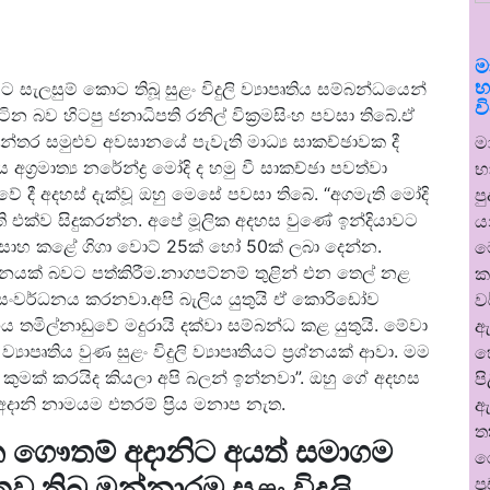
ම
භ
 සැලසුම් කොට තිබූ සුළං විදුලි ව්‍යාපෘතිය සම්බන්ධයෙන්
ව
න බව හිටපු ජනාධිපති රනිල් වික්‍රමසිංහ පවසා තිබේ.ඒ
‍යන්තර සමුළුව අවසානයේ පැවැති මාධ්‍ය සාකච්ඡාවක දී
ම
ග්‍රමාත්‍ය නරේන්ද්‍ර මෝදි ද හමු වී සාකච්ඡා පවත්වා
භ
ේ දී අදහස් දැක්වූ ඔහු මෙසේ පවසා තිබේ. “අගමැති මෝදි
ප
ති එක්ව සිදුකරන්න. අපේ මූලික අදහස වුණේ ඉන්දියාවට
ය
්සාහ කළේ ගිගා වොට් 25ක් හෝ 50ක් ලබා දෙන්න.
ම
්ථානයක් බවට පත්කිරීම.නාගපට්නම් තුළින් එන තෙල් නළ
ක
 සංවර්ධනය කරනවා.අපි බැලිය යුතුයි ඒ කොරිඩෝව
ව
මිල්නාඩුවේ මදුරායි දක්වා සම්බන්ධ කළ යුතුයි. මේවා
ඇ
යාපෘතිය වුණ සුළං විදුලි ව්‍යාපෘතියට ප්‍රශ්නයක් ආවා. මම
හ
ය කුමක් කරයිද කියලා අපි බලන් ඉන්නවා”. ඔහු ගේ අදහස
ප
ානි නාමයම එතරම් ප්‍රිය මනාප නැත.
ඇ
ත
ාරික ගෞතම් අදානිට අයත් සමාගම
ර
ව තිබූ මන්නාරම සුළං විදුලි
ප