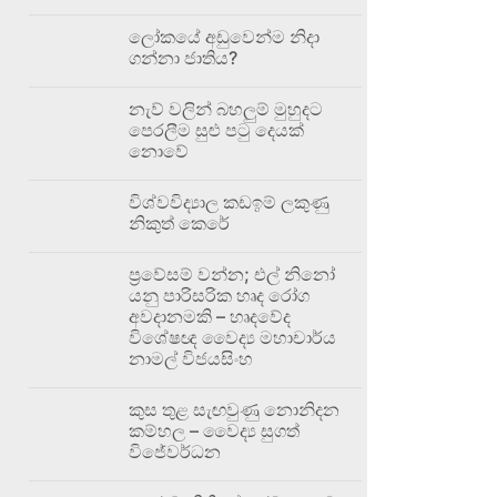
ලෝකයේ අඩුවෙන්ම නිදා
ගන්නා ජාතිය?
නැව් වලින් බහලුම් මුහුදට
පෙරලීම සුළු පටු දෙයක්
නොවේ
විශ්වවිද්‍යාල කඩඉම් ලකුණු
නිකුත් කෙරේ
ප්‍රවේසම් වන්න; එල් නිනෝ
යනු පාරිසරික හෘද රෝග
අවදානමකි – හෘදවේද
විශේෂඥ වෛද්‍ය මහාචාර්ය
නාමල් විජයසිංහ
කුස තුළ සැඟවුණු නොනිදන
කම්හල – වෛද්‍ය සුගත්
විජේවර්ධන