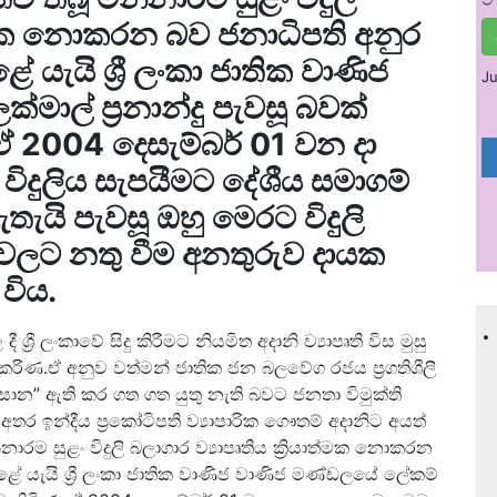
ාත්මක නොකරන බව ජනාධිපති අනුර
යැයි ශ්‍රී ලංකා ජාතික වාණිජ
Ju
ල් ප‍්‍රනාන්දු පැවසූ බවක්
 ඒ 2004 දෙසැම්බර් 01 වන දා
ිදුලිය සැපයීමට දේශීය සමාගම්
ි පැවසූ ඔහු මෙරට විදුලි
්වලට නතු වීම අනතුරුව දායක
විය.
.
්‍රී ලංකාවේ සිදු කිරීමට නියමිත අදානි ව්‍යාපෘති විස මුසු
රිණ.ඒ අනුව වත්මන් ජාතික ජන බලවේග රජය ප්‍රගතිශීලී
ාන” ඇති කර ගත ගත යුතු නැති බවට ජනතා විමුක්ති
ර ඉන්දීය ප්‍රකෝටිපති ව්‍යාපාරික ගෞතම් අදානිට අයත්
ාරම සුළං විදුලි බලාගාර ව්‍යාපෘතිය ක්‍රියාත්මක නොකරන
 යැයි ශ්‍රී ලංකා ජාතික වාණිජ වාණිජ මණ්ඩලයේ ලේකම්