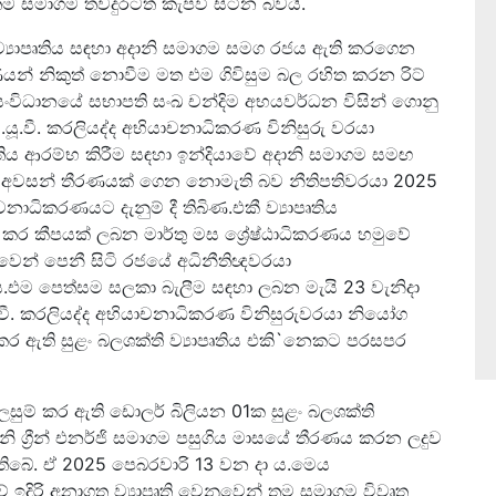
මාගම තවදුරටත් කැපවී සිටින බවයි.
 ව්‍යාපෘතිය සඳහා අදානි සමාගම සමග රජය ඇති කරගෙන
න් නිකුත් නොවීම මත එම ගිවිසුම බල රහිත කරන රිට්
ිත සංවිධානයේ සභාපති සංඛ චන්දිම අභයවර්ධන විසින් ගොනු
යූ.වී. කරලියද්ද අභියාචනාධිකරණ විනිසුරු වරයා
‍යාපෘතිය ආරම්භ කිරීම සඳහා ඉන්දියාවේ අදානි සමාගම සමඟ
් අවසන් තීරණයක් ගෙන නොමැති බව නීතිපතිවරයා 2025
ාධිකරණයට දැනුම් දී තිබිණ.එකී ව්‍යාපෘතිය
කර කීපයක් ලබන මාර්තු මස ශ්‍රේෂ්ඨාධිකරණය හමුවේ
වෙන් පෙනී සිටි රජයේ අධිනීතිඥවරයා
ය.එම පෙත්සම සලකා බැලීම සඳහා ලබන මැයි 23 වැනිදා
.වී. කරලියද්ද අභියාචනාධිකරණ විනිසුරුවරයා නියෝග
කර ඇති සුළං බලශක්ති ව්‍යාපෘතිය එකි`නෙකට පරසපර
ලසුම් කර ඇති ඩොලර් බිලියන 01ක සුළං බලශක්ති
ානි ග්‍රීන් එනර්ජි සමාගම පසුගිය මාසයේ තීරණය කරන ලදුව
ිබේ. ඒ 2025 පෙබරවාරි 13 වන දා ය.මෙය
වේ ඉදිරි අනාගත ව්‍යාපෘති වෙනුවෙන් තම සමාගම විවෘත