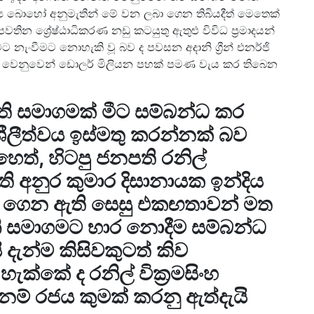
ශ්‍ය බොහෝ අනුමැතීන් මේ වන ලබා ගෙන තිබියදීත් මෙතෙක්
ින ශ්‍රේෂ්ඨාධිකරණ නඩු කටයුතු ඇතුළු විවිධ ප්‍රමාදයන්
යාවට නැංවීමට නොහැකි වූ බව ද පවසන අදානි ග්‍රීන් එනර්ජි
ුතු වෙනුවෙන් ඩොලර් මිලියන පහක් පමණ වැය කර තිබෙන
ති සමාගමක් මීට සම්බන්ධ කර
ිශීලීත්වය ඉස්මතු කරන්නක් බව
හෙත්, හිටපු ජනපති රනිල්
ති අනුර කුමාර දිසානායක ඉන්දිය
ර ගෙන ඇති සෙසු එකඟතාවන් මත
ානි සමාගමට භාර නොදීම සම්බන්ධ
ි දැන්ම කිසිවකුටත් කිව
්කේ ද රනිල් වික්‍රමසිංහ
නම් රජය කුමක් කරනු ඇත්දැයි