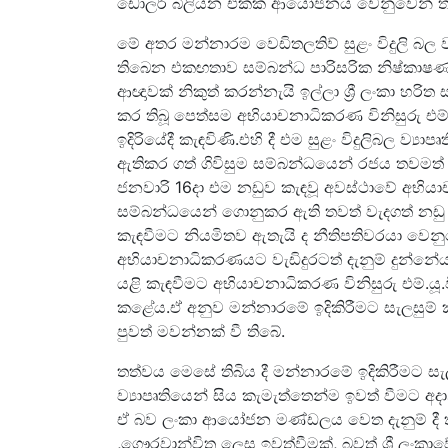
ඩොලර් බිලියන එකක ආයෝජනය වෙනුවෙන් තම ස
මේ අතර මන්නාරම වෙඩිතලතිව් සුළං විදුලි බල
තිබෙන එකඟතාව සම්බන්ධ පාරිසරික නිෂ්කාෂණය
ආඥාවක් නිකුත් කරන්නැයි ඉල්ලා ශ්‍රී ලංකා හර
කර තිබූ පෙත්සම අභියාචනාධිකරණ විනිසුරු එම්.
ඉදිරියේදී කැඳවිණි.එහි දී එම සුළං විදුලිබල ව්
ඇතිකර ගත් ගිවිසුම සම්බන්ධයෙන් රජය තවමත
ජනවාරි 16දා එම නඩුව කැඳවූ අවස්ථාවේ අභියාචන
සම්බන්ධයෙන් ගොනුකර ඇති තවත් වැදගත් නඩු 
කැඳවීමට නියමිතව ඇතැයි ද නීතිපතිවරයා වෙනු
අභියාචනාධිකරණයට වැඩිදුරටත් දැනුම් දුන්නේ
යළි කැඳවීමට අභියාචනාධිකරණ විනිසුරු එම්.යූ
කළේය.ඒ අනුව මන්නාරමේ ඉදිකිරීමට සැලසුම් 
පුවත් මවන්නක් වී තිබේ.
තත්වය මෙසේ තිබිය දී මන්නාරමේ ඉදිකිරීමට සැ
ව්‍යාපෘතියෙන් සිය කැමැත්තෙන්ම ඉවත් වීමට අද
ඒ බව ලංකා ආයෝජන මණ්ඩලය වෙත දැනුම් දී ත
,ගෞරවාන්විත ලෙස ඉවත්වීමක්, බවත් ශ්‍රී ලංකා