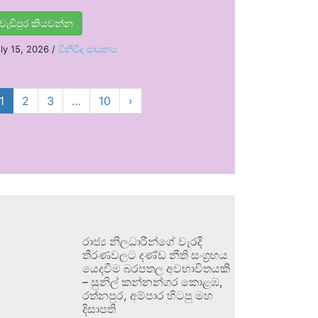
වැඩිපුර කියවන්න
ly 15, 2026
/
විනිවිද සායනය
1
2
3
…
10
›
රාජ්‍ය නිලධාරීන්ගේ වැරදි
තීරණවලට දණ්ඩ නීති සංග්‍රහය
යෙදවීම බරපතල අවභාවිතයකි
– සුනිල් කන්නන්ගර කොළඹ,
රත්නපුර, අම්පාර හිටපු මහ
දිසාපති