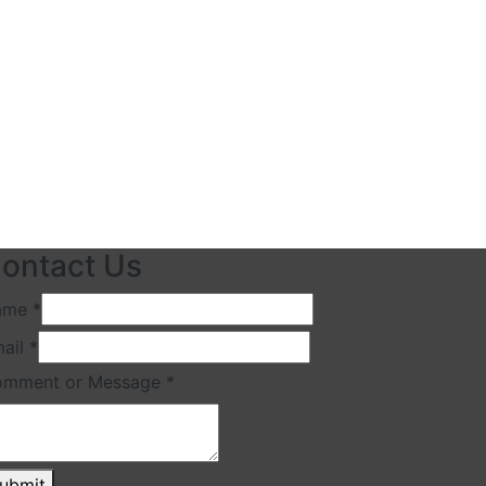
ontact Us
ame
*
ail
*
omment or Message
*
ubmit