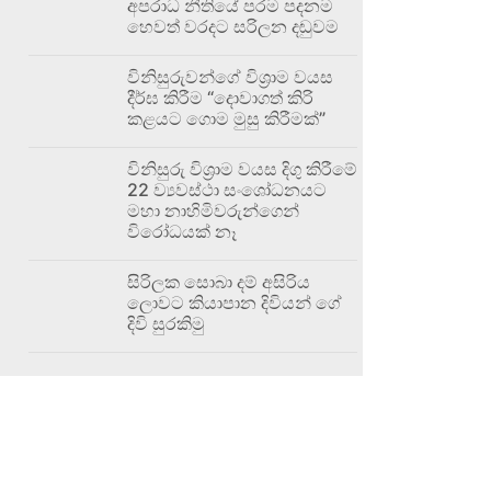
අපරාධ නීතියේ පරම පදනම
හෙවත් වරදට සරිලන දඬුවම
විනිසුරුවන්ගේ විශ්‍රාම වයස
දීර්ඝ කිරීම “දොවාගත් කිරි
කළයට ගොම මුසු කිරීමක්”
විනිසුරු විශ්‍රාම වයස දිගු කිරීමේ
22 ව්‍යවස්ථා සංශෝධනයට
මහා නාහිමිවරුන්ගෙන්
විරෝධයක් නෑ
සිරිලක සොබා දම් අසිරිය
ලොවට කියාපාන දිවියන් ගේ
දිවි සුරකිමු