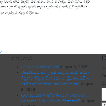
්‍යාපෘතිය අදානි සමාගමට භාර නොදීම සම්බන්ධ ඉදිරි
 නොහැක.ඒ අනුව අපට කළ හැක්කේ ද රනිල් වික්‍රමසිංහ
 ඇත්දැයි බලා හිඳීම ය.
ට
නවතම
C
මෙටා සමාගමට දඩයක්
August 8, 2026
N
ශිෂ්‍යත්වයට සහ උසස් පෙළට පෙනී සිටින
Em
සිසුන්ට ‘සිසු සැරිය’ සේවාව ක්‍රියාත්මකයි –
C
ජාතික ගමනාගමන කොමිෂන් සභාව
August
8, 2026
දත්ත ආරක්ෂණ අධිකාරියෙන් රාජ්‍ය අංශය
සඳහා නව චක්‍ර ලේඛයක් නිකුත් කරයි
August
S