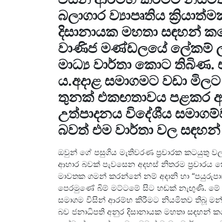
බලාගාර ව්‍යාපෘතිය ක්‍රිය
දිසානායක මහතා සඳහන් කළේ 
වාණිජ මණ්ඩලයේ ලේකම් ලක්මා
මාධ්‍ය වාර්තා කොට තිබිණ.
ය.අදාළ සමාගමට වඩා මිලට ව
තුනක් එකඟතාවය පළකර ඇතැය
උත්පාදනය විදේශීය සමාගම
බවත් එම වාර්තා වල සඳහන් 
ඔවුන් ගේ පසුගිය මැතිවරණ ප්‍රචාරක කටයුතු වල දී ශ
ආහාර බවක් පැවසෙන අදහස් නිතරම ප්‍රචාරය කෙ
මාවතක ගමන් කරන්නේ නම් අදානි හා “පයුරුපාස
පෙරමුණේ බිම් මට්ටමේ සිට හඬක් නැඟුණි. මේ අත
සමාගම විසින් ආරම්භ කිරීමට නියමිතව තිබූ මන්න
බව ජනාධිපති අනුර දිසානායක මහතා සඳහන් කළේ