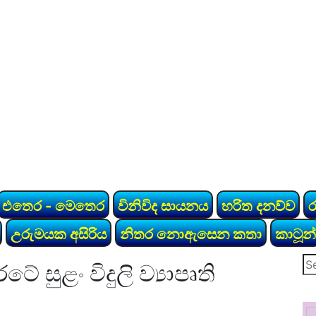
එතෙර - මෙතෙර
විනිවිද සායනය
හරිත දනව්ව
උරුමයක අසිරිය
නිතර නොඇසෙන කතා
කාටූන්
Se
 සුළං විදුලි ව්‍යාපෘති
for