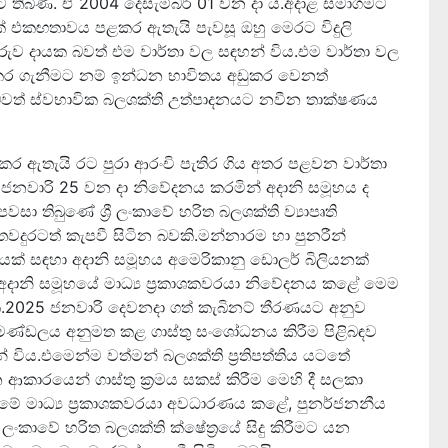
ා කොට තිබිණ. ඒ 2004 දෙසැම්බර් 01 වන දා ය.අදාළ සමාගමට
නක් එකඟතාවය පළකර ඇතැයි පැවසූ ඔහු මෙරට විදුලි
රුව දායක බවත් එම වාර්තා වල සඳහන් විය.එම වාර්තා වල
ු කර ගැනීමට නම් ඉන්ධන භාවිතය අඩුකර වෙනත්
 බවත් ස්වභාවික බලශක්ති උත්පාදනයට නවීන තාක්ෂණය
ගු කර ඇතැයි රට පුරා ආරංචි පැතිර ගිය අතර පළවන වාර්තා
ජනවාරි 25 වන දා නිවේදනය කරමින් අදානි සමූහය ද
සා තිබුණේ ශ්‍රී ලංකාවේ හරිත බලශක්ති ව්‍යාපෘති
රටත් කැපවී සිටින බවකි.මන්නාරම හා පුනරීන්
ෘතියක් සඳහා අදානි සමූහය අමෙරිකානු ඩොලර් බිලියනක්
 අදානි සමූහයේ මාධ්‍ය ප්‍රකාශකවරයා නිවේදනය කළේ මෙම
ි.2025 ජනවාරි දෙවනදා ගත් කැබිනට් තීරණයට අනුව
 මණ්ඩලය අනුමත කළ ගාස්තු සංශෝධනය කිරීම පිළිබඳව
විය.එමෙන්ම වත්මන් බලශක්ති ප්‍රතිපත්තිය යටතේ
 ආකාරයෙන් ගාස්තු ක්‍රමය සකස් කිරීම මෙහි දී සලකා
මේ මාධ්‍ය ප්‍රකාශකවරයා අවධාරණය කළේ, පුනර්ජනනීය
ී ලංකාවේ හරිත බලශක්ති ක්ෂේත්‍රයේ සිදු කිරීමට යන