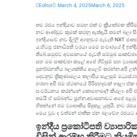
Editor
March 4, 2025
March 6, 2025
තම රජය ඉන්දියාව සමඟ එක් ව ක්‍රියාත්මක කිරීමට
නව ආණ්ඩුව කුමක් කරනු ඇත්දැයි තමන් බලා සිටි
ඉන්දියාවේ නව දිල්ලි අගනුවර පැවැති NXT ජාත්
ය.හිටපු ජනාධිපති වරයා මෙම සංචාරයේ දී ඉන්දීය අ
තිබේ.සමුළුව අවසානයේ පැවති සම්මුඛ සාකච්ඡාව
සහ මම සාකච්ඡා කළේ අපේ ගිවිසුම් සහ ව්‍යාපෘ
පුනර්ජනනීය බලශක්තිය අලෙවි කරන්න.අපි උත
දෙවනුව ත්‍රිකුණාමලය කලාපීය සැලසුම් මධ්‍යස
හරහා අපි එම ස්ථානයේ පිරිපහදුවක් හදලා ඒක
සංවර්ධනය කරන්නේ කොහොමද? කියලා. අපි එය ත
තමයි ඒ සම්බන්ධ ප්‍රශ්න.අවාසනාවට අපේ පළමු ව්‍
හිතන්නේ එම ව්‍යාපෘතිය සිදුකළ යුතුයි. නව රජ
මෙය වුව ද වත්මන් ජාතික ජන බලවේග රජයට අද
ඉන්දීය ප්‍රකෝටිපති ව්‍යාප
විසින් ආරම්භ කිරීමට නියමිත