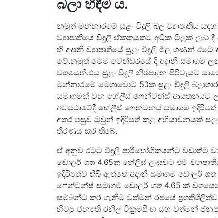
බලා හිඳීම ය.
නමුත් මන්නාරමේ සුළං විදුලි බල ව්‍යාපෘතිය සඳ
ව්‍යාපෘතියේ විදුලි ඒකකයකට අධික මිලක් ලබා ද
හි අදානි ව්‍යාපෘතියේ සුළං විදුලි මිල ගණන්
වේ.නමුත් මෙම ටෙන්ඩරයේ දී අදානි සමාගම ල
වශයෙනි.එය සුළං විදුලි නිෂ්පාදන පිරිවැයට 
මන්නාරමේ මෙගාවොට් 50ක සුළං විදුලි බලාගාර ව
සමාගමක් වන හේලීස් ෆෙන්ටන්ස් ආයතනයට ලබ
අවස්ථාවේදී හේලීස් ෆෙන්ටන්ස් සමාගම ඉදිරිප
අතර පසුව ඔවුන් ඉදිරිපත් කළ අභියාචනයක් ස
තීරණය කර තිබේ.
ඒ අනුව රටට විදුලි පාරිභෝගිකයන්ට වඩාත්ම 
ඩොලර් ශත 4.65ක හේලීස් ලංසුවට එම ව්‍යාපෘත
ඉදිරිපත්ව තිබී ඇත්තේ අදානි සමාගම ඩොලර් ශත
ෆෙන්ටන්ස් සමාගම ඩොලර් ශත 4.65 ක් වශයෙනි
සම්බන්ධ කර ගැනීම වත්මන් රජයේ ප්‍රගතිශීලීත්
හිටපු ජනපති රනිල් වික්‍රමසිංහ සහ වත්මන් ජන