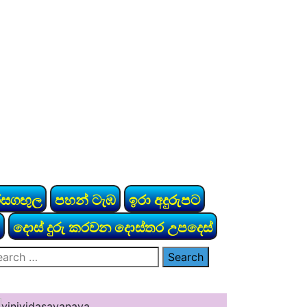
රසගඟුල
පහන් ටැඹ
ඉරා අදුරුපට
දොස් දුරු කරවන දොස්තර උපදෙස්
arch
: