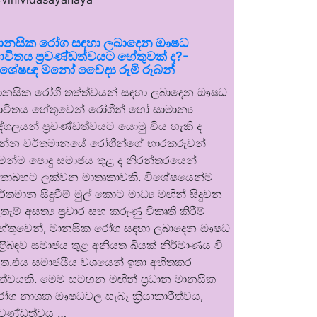
ානසික රෝග සඳහා ලබාදෙන ඖෂධ
ාවිතය ප්‍රචණ්ඩත්වයට හේතුවක් ද?-
ිශේෂඥ මනෝ වෛද්‍ය රූමි රූබන්
ානසික රෝගී තත්ත්වයන් සඳහා ලබාදෙන ඖෂධ
ාවිතය හේතුවෙන් රෝගීන් හෝ සාමාන්‍ය
ුද්ගලයන් ප්‍රචණ්ඩත්වයට යොමු විය හැකි ද
න්න වර්තමානයේ රෝගීන්ගේ භාරකරුවන්
ෙන්ම පොදු සමාජය තුළ ද නිරන්තරයෙන්
තාබහට ලක්වන මාතෘකාවකි. විශේෂයෙන්ම
ර්තමාන සිදුවීම් මුල් කොට මාධ්‍ය මඟින් සිදුවන
තැම් අසත්‍ය ප්‍රචාර සහ කරුණු විකෘති කිරීම්
ේතුවෙන්, මානසික රෝග සඳහා ලබාදෙන ඖෂධ
ිළිබඳව සමාජය තුළ අනියත බියක් නිර්මාණය වී
ත.එය සමාජයීය වශයෙන් ඉතා අහිතකර
ත්වයකි. මෙම සටහන මඟින් ප්‍රධාන මානසික
ෝග නාශක ඖෂධවල සැබෑ ක්‍රියාකාරීත්වය,
්‍රචණ්ඩත්වය …