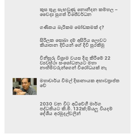
කුස තුළ සැඟවුණු නොනිදන කම්හල –
වෛද්‍ය සුගත් විජේවර්ධන
ගණිතය බැරිකම මෝඩකමක් ද?
සිරිලක සොබා දම් අසිරිය ලොවට
කියාපාන දිවියන් ගේ දිවි සුරකිමු
විනිසුරු විශ්‍රාම වයස දිගු කිරීමේ 22
ව්‍යවස්ථා සංශෝධනයට මහා
නාහිමිවරුන්ගෙන් විරෝධයක් නෑ
මහාචාර්ය විමල් දිසානායක අභාවප්‍රාප්ත
වේ
2030 වන විට අධිවේගී මාර්ග
පද්ධතියට කි.මී. 132ක්;සියලු වියදම්
දේශීය අරමුදල්වලින්