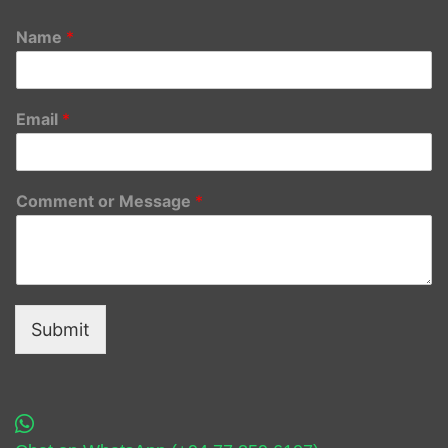
Name
*
Email
*
Comment or Message
*
Submit