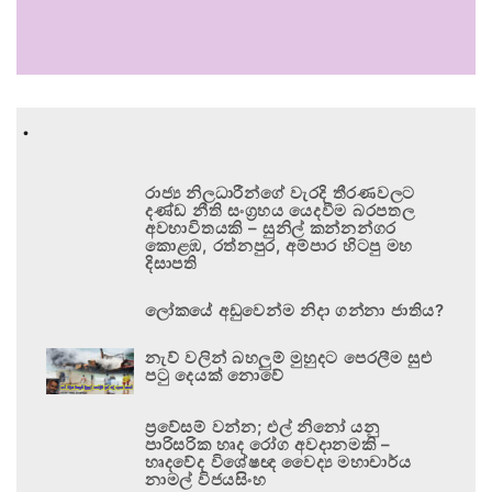
.
රාජ්‍ය නිලධාරීන්ගේ වැරදි තීරණවලට
දණ්ඩ නීති සංග්‍රහය යෙදවීම බරපතල
අවභාවිතයකි – සුනිල් කන්නන්ගර
කොළඹ, රත්නපුර, අම්පාර හිටපු මහ
දිසාපති
ලෝකයේ අඩුවෙන්ම නිදා ගන්නා ජාතිය?
නැව් වලින් බහලුම් මුහුදට පෙරලීම සුළු
පටු දෙයක් නොවේ
ප්‍රවේසම් වන්න; එල් නිනෝ යනු
පාරිසරික හෘද රෝග අවදානමකි –
හෘදවේද විශේෂඥ වෛද්‍ය මහාචාර්ය
නාමල් විජයසිංහ