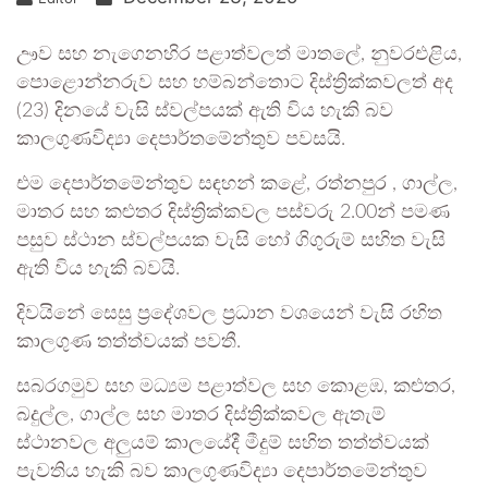
ඌව සහ නැගෙනහිර පළාත්වලත් මාතලේ, නුවරඑළිය,
පොළොන්නරුව සහ හම්බන්තොට දිස්ත්‍රික්කවලත් අද
(23) දිනයේ වැසි ස්වල්පයක් ඇති විය හැකි බව
කාලගුණවිද්‍යා දෙපාර්තමේන්තුව පවසයි.
එම දෙපාර්තමේන්තුව සඳහන් කළේ, රත්නපුර , ගාල්ල,
මාතර සහ කළුතර දිස්ත්‍රික්කවල පස්වරු 2.00න් පමණ
පසුව ස්ථාන ස්වල්පයක වැසි හෝ ගිගුරුම් සහිත වැසි
ඇති විය හැකි බවයි.
දිවයිනේ සෙසු ප්‍රදේශවල ප්‍රධාන වශයෙන් වැසි රහිත
කාලගුණ තත්ත්වයක් පවතී.
සබරගමුව සහ මධ්‍යම පළාත්වල සහ කොළඹ, කළුතර,
බදුල්ල, ගාල්ල සහ මාතර දිස්ත්‍රික්කවල ඇතැම්
ස්ථානවල අලුයම් කාලයේදී මීදුම් සහිත තත්ත්වයක්
පැවතිය හැකි බව කාලගුණවිද්‍යා දෙපාර්තමේන්තුව