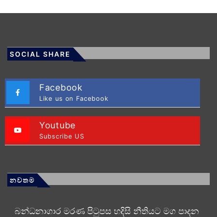
SOCIAL SHARE
Facebook
Like us on Facebook
Youtube
Subscribe US
නවතම
බන්ධනාගාර මරණ පිටුපස හදිසි නීතියට මග පාදන