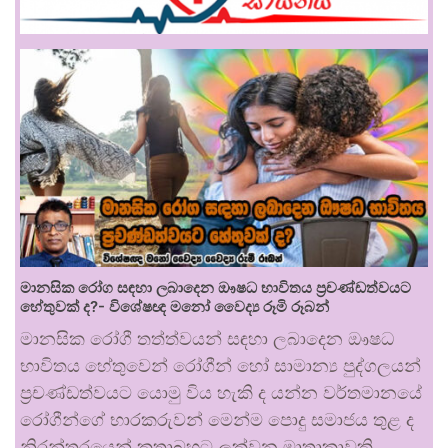
මානසික රෝග සඳහා ලබාදෙන ඖෂධ භාවිතය ප්‍රචණ්ඩත්වයට
හේතුවක් ද?- විශේෂඥ මනෝ වෛද්‍ය රූමි රූබන්
මානසික රෝගී තත්ත්වයන් සඳහා ලබාදෙන ඖෂධ
භාවිතය හේතුවෙන් රෝගීන් හෝ සාමාන්‍ය පුද්ගලයන්
ප්‍රචණ්ඩත්වයට යොමු විය හැකි ද යන්න වර්තමානයේ
රෝගීන්ගේ භාරකරුවන් මෙන්ම පොදු සමාජය තුළ ද
නිරන්තරයෙන් කතාබහට ලක්වන මාතෘකාවකි.