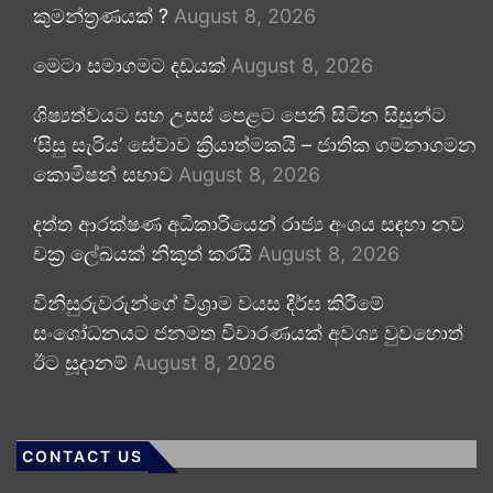
කුමන්ත්‍රණයක් ?
August 8, 2026
මෙටා සමාගමට දඩයක්
August 8, 2026
ශිෂ්‍යත්වයට සහ උසස් පෙළට පෙනී සිටින සිසුන්ට
‘සිසු සැරිය’ සේවාව ක්‍රියාත්මකයි – ජාතික ගමනාගමන
කොමිෂන් සභාව
August 8, 2026
දත්ත ආරක්ෂණ අධිකාරියෙන් රාජ්‍ය අංශය සඳහා නව
චක්‍ර ලේඛයක් නිකුත් කරයි
August 8, 2026
විනිසුරුවරුන්ගේ විශ්‍රාම වයස දීර්ඝ කිරීමේ
සංශෝධනයට ජනමත විචාරණයක් අවශ්‍ය වුවහොත්
ඊට සූදානම්
August 8, 2026
CONTACT US