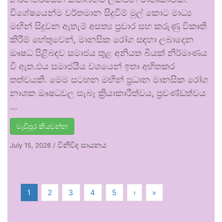
විශේෂයෙන්ම වර්තමාන සිදුවීම් මුල් කොට මාධ්‍ය
මඟින් සිදුවන ඇතැම් අසත්‍ය ප්‍රචාර සහ කරුණු විකෘති
කිරීම් හේතුවෙන්, මානසික රෝග සඳහා ලබාදෙන
ඖෂධ පිළිබඳව සමාජය තුළ අනියත බියක් නිර්මාණය
වී ඇත.එය සමාජයීය වශයෙන් ඉතා අහිතකර
තත්වයකි. මෙම සටහන මඟින් ප්‍රධාන මානසික රෝග
නාශක ඖෂධවල සැබෑ ක්‍රියාකාරීත්වය, ප්‍රචණ්ඩත්වය
…
වැඩිපුර කියවන්න
විනිවිද සායනය
July 15, 2026
/
1
2
3
4
5
›
»