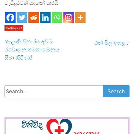
වැඩිදුරටත් සඳහන් කරයි.
කාලීන පුවත්
කැලණි විහාරය අවට
රන් මිල ඉහළට
රථවාහන ගමනාගමනය
සීමා කිරීමක්